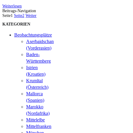
Weiterlesen
Beitrags-Navigation
Seite
1
Seite
2
Weiter
KATEGORIEN
Beobachtungsplätze
Aserbaidschan
(Vorderasien)
Baden-
Württemberg
Istrien
(Kroatien)
Krumltal
(Österreich)
Mallorca
(Spanien)
Marokko
(Nordafrika)
Mittelelbe
Mittelfranken
München-