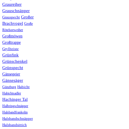
Graureiher
Grauschnäpper
Großer
Grauspecht
Brachvogel
Große
Rötelseeweiher
Großmöwen
Großtrappe
Gryllteiste
Grünfink
Grünschenkel
Grünspecht
Gänsegeier
Gänsesäger
Günzburg
Habicht
Habichtsadler
Hachinger Tal
Halbringschnäpper
Halsbandfrankolin
Halsbandschnäpper
Halsbandsittich