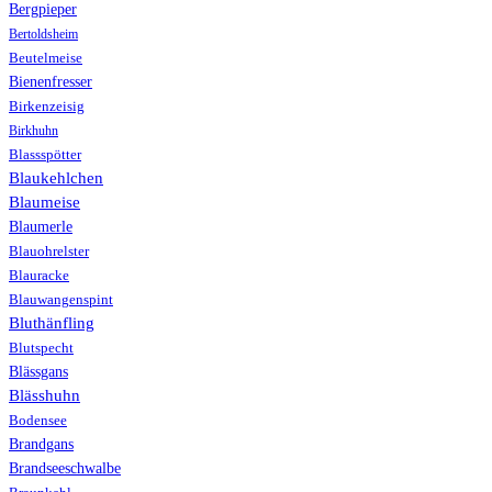
Bergpieper
Bertoldsheim
Beutelmeise
Bienenfresser
Birkenzeisig
Birkhuhn
Blassspötter
Blaukehlchen
Blaumeise
Blaumerle
Blauohrelster
Blauracke
Blauwangenspint
Bluthänfling
Blutspecht
Blässgans
Blässhuhn
Bodensee
Brandgans
Brandseeschwalbe