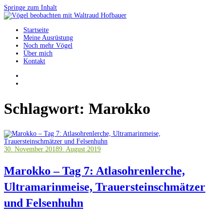
Springe zum Inhalt
Startseite
Vögel beobachten mit Waltraud Hofbauer
Meine Ausrüstung
Noch mehr Vögel
Über mich
Kontakt
Schlagwort:
Marokko
30. November 2018
9. August 2019
Marokko – Tag 7: Atlasohrenlerche,
Ultramarinmeise, Trauersteinschmätzer
und Felsenhuhn