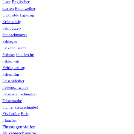
Englischer
Elster
Garten
Entenweiher
Erg Chebbi
Ergolding
Erlenzeisig
Fahlbürzel-
Steinschmätzer
Fahlsegler
Falkenbussard
Feldlerche
Federsee
Feldschwirl
Feldsperling
Felsenhuhn
Felsenkleiber
Felsenschwalbe
Felsensteinschmätzer
Felsentaube
Fichtenkreuzschnabel
Fischadler
Fitis
Flaucher
Flussregenpfeifer
Flussseeschwalbe