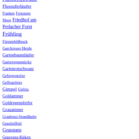
Flussuferläufer
Franken
Freisinger
Friedhof am
Moos
Perlacher Forst
Frühling
Fürstenfeldbruck
Garchinger Heide
Gartenbaumläufer
Gartengrasmücke
Gartenrotschwanz
Gebirgsstelze
Gelbspötter
Gimpel
Girlitz
Goldammer
Goldregenpfeifer
Grauammer
Graubrust-Strandläufer
Graubülbül
Graugans
Graugans-Küken