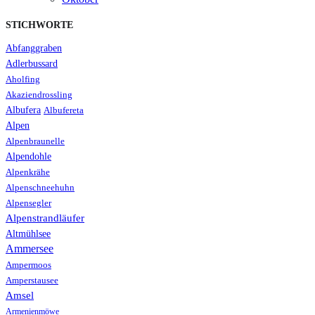
STICHWORTE
Abfanggraben
Adlerbussard
Aholfing
Akaziendrossling
Albufera
Albufereta
Alpen
Alpenbraunelle
Alpendohle
Alpenkrähe
Alpenschneehuhn
Alpensegler
Alpenstrandläufer
Altmühlsee
Ammersee
Ampermoos
Amperstausee
Amsel
Armenienmöwe