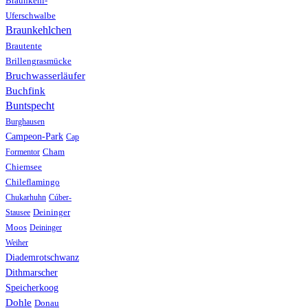
Braunkehl-
Uferschwalbe
Braunkehlchen
Brautente
Brillengrasmücke
Bruchwasserläufer
Buchfink
Buntspecht
Burghausen
Campeon-Park
Cap
Formentor
Cham
Chiemsee
Chileflamingo
Chukarhuhn
Cúber-
Stausee
Deininger
Moos
Deininger
Weiher
Diademrotschwanz
Dithmarscher
Speicherkoog
Dohle
Donau