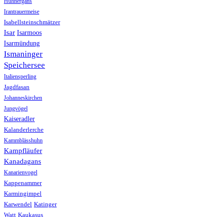
Hühnergans
Irantrauermeise
Isabellsteinschmätzer
Isar
Isarmoos
Isarmündung
Ismaninger
Speichersee
Italiensperling
Jagdfasan
Johanneskirchen
Jungvögel
Kaiseradler
Kalanderlerche
Kammblässhuhn
Kampfläufer
Kanadagans
Kanarienvogel
Kappenammer
Karmingimpel
Karwendel
Katinger
Watt
Kaukasus