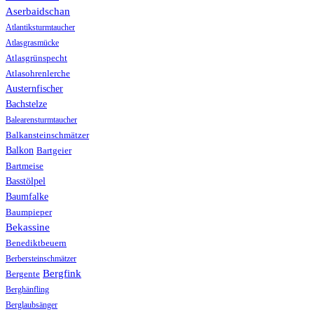
Aserbaidschan
Atlantiksturmtaucher
Atlasgrasmücke
Atlasgrünspecht
Atlasohrenlerche
Austernfischer
Bachstelze
Balearensturmtaucher
Balkansteinschmätzer
Balkon
Bartgeier
Bartmeise
Basstölpel
Baumfalke
Baumpieper
Bekassine
Benediktbeuern
Berbersteinschmätzer
Bergfink
Bergente
Berghänfling
Berglaubsänger