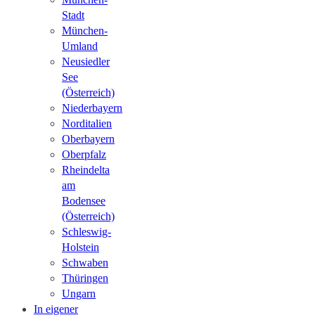
Stadt
München-
Umland
Neusiedler
See
(Österreich)
Niederbayern
Norditalien
Oberbayern
Oberpfalz
Rheindelta
am
Bodensee
(Österreich)
Schleswig-
Holstein
Schwaben
Thüringen
Ungarn
In eigener