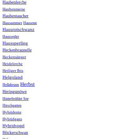
Haubenlerche
Haubenmeise
Haubentaucher
Hausammer
Hausente
Hausrotschwanz
Haussegler
Haussperling
Heckenbraunelle
Heckensänger
Heidelerche
Heiliger Ibis
Helgoland
Herbst
Hellabrunn
Heringsmöwe
Hinterbrühler See
Hirschgarten
Hybridente
Hybridgans
Hybridvogel
Höckerschwan