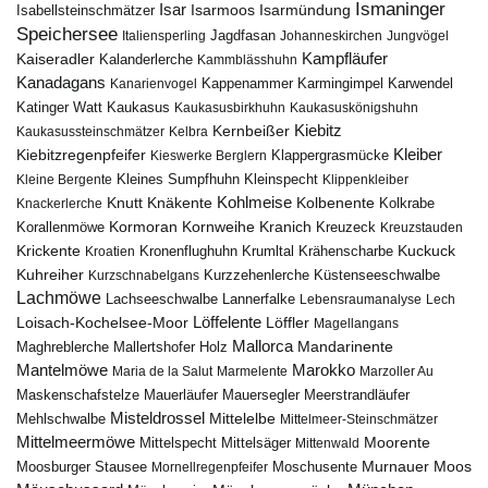
Ismaninger
Isar
Isarmündung
Isabellsteinschmätzer
Isarmoos
Speichersee
Italiensperling
Jagdfasan
Johanneskirchen
Jungvögel
Kampfläufer
Kaiseradler
Kalanderlerche
Kammblässhuhn
Kanadagans
Karmingimpel
Karwendel
Kanarienvogel
Kappenammer
Katinger Watt
Kaukasus
Kaukasusbirkhuhn
Kaukasuskönigshuhn
Kiebitz
Kernbeißer
Kaukasussteinschmätzer
Kelbra
Kiebitzregenpfeifer
Kleiber
Klappergrasmücke
Kieswerke Berglern
Kleines Sumpfhuhn
Kleinspecht
Kleine Bergente
Klippenkleiber
Kohlmeise
Knutt
Knäkente
Kolbenente
Knackerlerche
Kolkrabe
Kormoran
Kornweihe
Kranich
Kreuzeck
Korallenmöwe
Kreuzstauden
Krickente
Kuckuck
Kroatien
Kronenflughuhn
Krumltal
Krähenscharbe
Kuhreiher
Küstenseeschwalbe
Kurzschnabelgans
Kurzzehenlerche
Lachmöwe
Lannerfalke
Lachseeschwalbe
Lebensraumanalyse
Lech
Löffelente
Löffler
Loisach-Kochelsee-Moor
Magellangans
Mallorca
Mandarinente
Maghreblerche
Mallertshofer Holz
Marokko
Mantelmöwe
Maria de la Salut
Marmelente
Marzoller Au
Maskenschafstelze
Mauersegler
Mauerläufer
Meerstrandläufer
Misteldrossel
Mehlschwalbe
Mittelelbe
Mittelmeer-Steinschmätzer
Mittelmeermöwe
Mittelsäger
Moorente
Mittelspecht
Mittenwald
Murnauer Moos
Moosburger Stausee
Mornellregenpfeifer
Moschusente