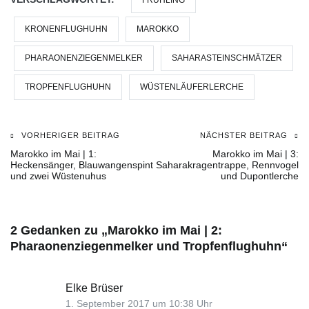
KRONENFLUGHUHN
MAROKKO
PHARAONENZIEGENMELKER
SAHARASTEINSCHMÄTZER
TROPFENFLUGHUHN
WÜSTENLÄUFERLERCHE
VORHERIGER BEITRAG
NÄCHSTER BEITRAG
Beitragsnavigation
Marokko im Mai | 1:
Marokko im Mai | 3:
Heckensänger, Blauwangenspint
Saharakragentrappe, Rennvogel
und zwei Wüstenuhus
und Dupontlerche
2 Gedanken zu „
Marokko im Mai | 2:
Pharaonenziegenmelker und Tropfenflughuhn
“
Elke Brüser
1. September 2017 um 10:38 Uhr