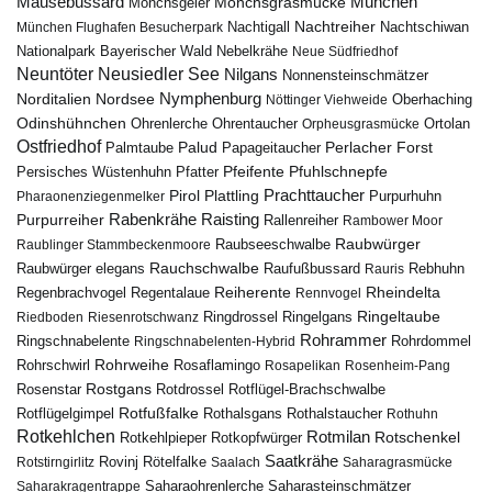
Mäusebussard
München
Mönchsgeier
Mönchsgrasmücke
Nachtreiher
Nachtigall
München Flughafen Besucherpark
Nachtschiwan
Nebelkrähe
Nationalpark Bayerischer Wald
Neue Südfriedhof
Neuntöter
Neusiedler See
Nilgans
Nonnensteinschmätzer
Nymphenburg
Norditalien
Nordsee
Nöttinger Viehweide
Oberhaching
Odinshühnchen
Ohrentaucher
Ortolan
Ohrenlerche
Orpheusgrasmücke
Ostfriedhof
Palud
Palmtaube
Papageitaucher
Perlacher Forst
Pfuhlschnepfe
Pfeifente
Persisches Wüstenhuhn
Pfatter
Pirol
Prachttaucher
Plattling
Purpurhuhn
Pharaonenziegenmelker
Rabenkrähe
Purpurreiher
Raisting
Rallenreiher
Rambower Moor
Raubwürger
Raubseeschwalbe
Raublinger Stammbeckenmoore
Rauchschwalbe
Raubwürger elegans
Rebhuhn
Raufußbussard
Rauris
Reiherente
Rheindelta
Regenbrachvogel
Regentalaue
Rennvogel
Ringeltaube
Ringdrossel
Ringelgans
Riedboden
Riesenrotschwanz
Rohrammer
Ringschnabelente
Ringschnabelenten-Hybrid
Rohrdommel
Rohrweihe
Rohrschwirl
Rosaflamingo
Rosapelikan
Rosenheim-Pang
Rostgans
Rotdrossel
Rosenstar
Rotflügel-Brachschwalbe
Rotfußfalke
Rothalsgans
Rothalstaucher
Rotflügelgimpel
Rothuhn
Rotkehlchen
Rotmilan
Rotschenkel
Rotkopfwürger
Rotkehlpieper
Saatkrähe
Rovinj
Rotstirngirlitz
Rötelfalke
Saalach
Saharagrasmücke
Saharasteinschmätzer
Saharakragentrappe
Saharaohrenlerche