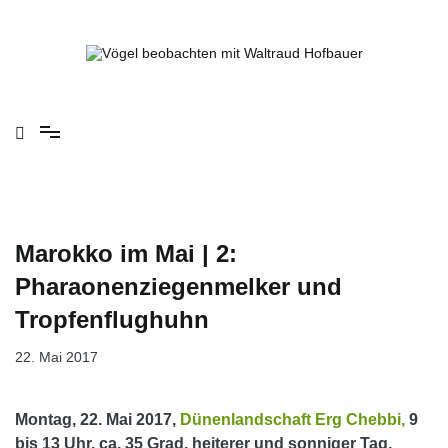
Springe
zum
Inhalt
Vögel beobachten mit Waltraud Hofbauer
Marokko im Mai | 2:
Pharaonenziegenmelker und
Tropfenflughuhn
22. Mai 2017
Montag, 22. Mai 2017,
Dünenlandschaft Erg Chebbi,
9
bis 13 Uhr, ca. 35 Grad, heiterer und sonniger Tag,