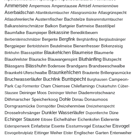
Ammersee
Amsel
Ampermoos
Amperstausee
Armenienmöwe
Aserbaidschan
Atlantiksturmtaucher
Atlasgrasmücke
Atlasgrünspecht
Austernfischer
Bachstelze
Atlasohrenlerche
Balearensturmtaucher
Balkon
Basstölpel
Balkansteinschmätzer
Bartgeier
Bartmeise
Bekassine
Baumfalke
Baumpieper
Benediktbeuern
Bergfink
Berbersteinschmätzer
Bergente
Berghänfling
Berglaubsänger
Bergpieper
Bienenfresser
Beutelmeise
Bertoldsheim
Birkenzeisig
Blaumeise
Blaukehlchen
Blaumerle
Birkhuhn
Blassspötter
Bluthänfling
Blauohrelster
Blauracke
Blutspecht
Blauwangenspint
Blässhuhn
Brandseeschwalbe
Blässgans
Brandgans
Bodensee
Braunkehlchen
Brillengrasmücke
Braunkehl-Uferschwalbe
Brautente
Bruchwasserläufer
Buchfink
Buntspecht
Campeon-
Burghausen
Park
Chiemsee
Chileflamingo
Cap Formentor
Cham
Chukarhuhn
Cúber-
Diademrotschwanz
Stausee
Deininger Moos
Deininger Weiher
Dohle
Dithmarscher Speicherkoog
Donau
Donaumoos
Dorngrasmücke
Dornspötter
Dreizehenmöwe
Dreizehenspecht
Drosselrohrsänger
Dunkler Wasserläufer
Düne
Dupontlerche
Echinger Stausee
Eichelhäher
Eiderente
Eichenkofen
Eibsee
Eisvogel
Eistaucher
Eidersperrwerk
Einfarbstar
Eisente
Eissturmvogel
Englischer Garten
Entenweiher
Eisvogelbrutplatz
Eittinger Weiher
Elster