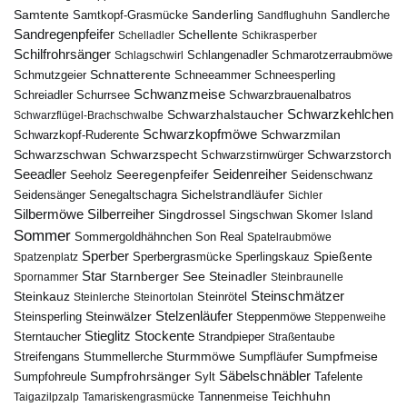
Samtente
Sanderling
Samtkopf-Grasmücke
Sandflughuhn
Sandlerche
Sandregenpfeifer
Schellente
Schelladler
Schikrasperber
Schilfrohrsänger
Schlangenadler
Schlagschwirl
Schmarotzerraubmöwe
Schnatterente
Schmutzgeier
Schneeammer
Schneesperling
Schwanzmeise
Schwarzbrauenalbatros
Schreiadler
Schurrsee
Schwarzkehlchen
Schwarzhalstaucher
Schwarzflügel-Brachschwalbe
Schwarzkopfmöwe
Schwarzmilan
Schwarzkopf-Ruderente
Schwarzschwan
Schwarzspecht
Schwarzstirnwürger
Schwarzstorch
Seeadler
Seidenreiher
Seeregenpfeifer
Seeholz
Seidenschwanz
Seidensänger
Sichelstrandläufer
Senegaltschagra
Sichler
Silbermöwe
Silberreiher
Singdrossel
Singschwan
Skomer Island
Sommer
Sommergoldhähnchen
Son Real
Spatelraubmöwe
Sperber
Sperbergrasmücke
Spießente
Spatzenplatz
Sperlingskauz
Star
Starnberger See
Steinadler
Spornammer
Steinbraunelle
Steinschmätzer
Steinkauz
Steinrötel
Steinlerche
Steinortolan
Steinwälzer
Stelzenläufer
Steinsperling
Steppenmöwe
Steppenweihe
Stieglitz
Stockente
Sterntaucher
Strandpieper
Straßentaube
Sturmmöwe
Sumpfmeise
Streifengans
Sumpfläufer
Stummellerche
Sumpfrohrsänger
Säbelschnäbler
Sylt
Tafelente
Sumpfohreule
Teichhuhn
Tannenmeise
Taigazilpzalp
Tamariskengrasmücke