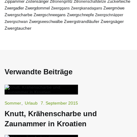
Zippammer
Zistensänger
Zuckerteiche
Zitronengirlitz
Zitronenschafstelze
Zwergdommel
Zwergmöwe
Zwergadler
Zwerggans
Zwergkanadagans
Zwergscharbe
Zwergschneegans
Zwergschnepfe
Zwergschnäpper
Zwergstrandläufer
Zwergseeschwalbe
Zwergsäger
Zwergschwan
Zwergtaucher
Verwandte Beiträge
Sommer
,
Urlaub
7. September 2015
Knutt, Krähenscharbe und
Zaunammer in Kroatien