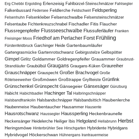
Erlenzeisig
Fahlbürzel-Steinschmätzer
Erg Chebbi
Ergolding
Fahlsegler
Feldsperling
Feldlerche
Falkenbussard
Federsee
Feldschwirl
Felsenschwalbe
Felsensteinschmätzer
Felsenhuhn
Felsenkleiber
Fischadler
Fitis
Flaucher
Fichtenkreuzschnabel
Felsentaube
Flussregenpfeifer
Flussseeschwalbe
Flussuferläufer
Franken
Frühling
Friedhof am Perlacher Forst
Freisinger Moos
Gartenbaumläufer
Garchinger Heide
Fürstenfeldbruck
Gartenrotschwanz
Gartengrasmücke
Gebirgsstelze
Gelbspötter
Gimpel
Goldammer
Goldregenpfeifer
Girlitz
Grauammer
Graubrust-
Graugans
Graureiher
Graubülbül
Graugans-Küken
Strandläufer
Grauschnäpper
Großer Brachvogel
Grauspecht
Große
Grünfink
Großmöwen
Großtrappe
Rötelseeweiher
Gryllteiste
Gänsesäger
Grünschenkel
Grünspecht
Gänsegeier
Günzburg
Hachinger Tal
Habicht
Habichtsadler
Halbringschnäpper
Haubenlerche
Halsbandfrankolin
Halsbandschnäpper
Halsbandsittich
Haubentaucher
Haubenmeise
Hausammer
Hausente
Hausrotschwanz
Haussperling
Heckenbraunelle
Haussegler
Herbst
Helgoland
Heidelerche
Heiliger Ibis
Heckensänger
Hellabrunn
Heringsmöwe
Hybridgans
Hinterbrühler See
Hirschgarten
Hybridente
Höckerschwan
Hybridvogel
Hühnergans
Irantrauermeise