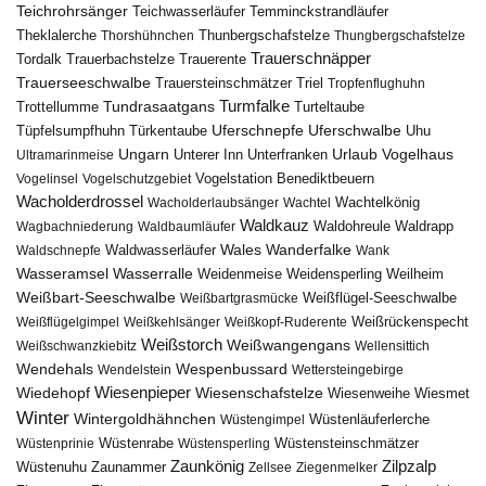
Teichrohrsänger
Teichwasserläufer
Temminckstrandläufer
Theklalerche
Thunbergschafstelze
Thorshühnchen
Thungbergschafstelze
Trauerschnäpper
Tordalk
Trauerbachstelze
Trauerente
Trauerseeschwalbe
Trauersteinschmätzer
Triel
Tropfenflughuhn
Turmfalke
Trottellumme
Tundrasaatgans
Turteltaube
Uferschnepfe
Tüpfelsumpfhuhn
Uferschwalbe
Türkentaube
Uhu
Urlaub
Ungarn
Unterer Inn
Vogelhaus
Ultramarinmeise
Unterfranken
Vogelstation Benediktbeuern
Vogelinsel
Vogelschutzgebiet
Wacholderdrossel
Wacholderlaubsänger
Wachtel
Wachtelkönig
Waldkauz
Waldohreule
Waldrapp
Wagbachniederung
Waldbaumläufer
Wales
Wanderfalke
Waldschnepfe
Waldwasserläufer
Wank
Wasseramsel
Wasserralle
Weidenmeise
Weidensperling
Weilheim
Weißbart-Seeschwalbe
Weißbartgrasmücke
Weißflügel-Seeschwalbe
Weißflügelgimpel
Weißkehlsänger
Weißkopf-Ruderente
Weißrückenspecht
Weißstorch
Weißwangengans
Weißschwanzkiebitz
Wellensittich
Wendehals
Wespenbussard
Wendelstein
Wettersteingebirge
Wiedehopf
Wiesenpieper
Wiesenschafstelze
Wiesmet
Wiesenweihe
Winter
Wintergoldhähnchen
Wüstenläuferlerche
Wüstengimpel
Wüstenprinie
Wüstenrabe
Wüstensperling
Wüstensteinschmätzer
Zaunkönig
Zilpzalp
Zaunammer
Wüstenuhu
Zellsee
Ziegenmelker