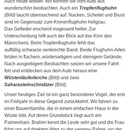
Auch heute wieder. Wir können sie vom Auto aus
wunderschön beobachten. Auch ein
Tropfenflughuhn
(Bild)
taucht überraschend auf. Nacken, Scheitel und Brust
sind im Gegensatz zum Kronenflughuhn hellgrau.
Das Gefieder erscheint insgesamt heller. Zur
Unterscheidung hilft auch der Blick auf das Kinn des
Männchens: Beim Tropfenflughuhn fehlt das
auffällig schwarze senkrechte Band. Beide Flughuhn-Arten
brüten in flachem, wüstenartigem und steinigem Gelände.
Nach ausgiebigem Beobachten setzen wir unsere Fahrt
fort und entdecken aus dem Auto heraus eine
Wüstenläuferlerche
(Bild)
und zwei
Saharasteinschmätzer
(Bild).
Unser heutiges Ziel ist ein ganz besonderer Vogel, der erst
im Frühjahr in diese Gegend zurückkehrt. Wir fahren zu
einer Bauernfamilie, die in einem einfachen Haus in der
Wüste lebt. Auf deren Grundstück liegt auch ein
Palmenhain. Brahim kennt die Leute sehr gut und die Frau
führt uns auf direktem Weg zu der »einen« Palme, wo der