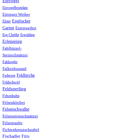
Eisvogel
Eisvogelbrutplatz
Eittinger Weiher
Englischer
Elster
Garten
Entenweiher
Erg Chebbi
Ergolding
Erlenzeisig
Fahlbürzel-
Steinschmätzer
Fahlsegler
Falkenbussard
Feldlerche
Federsee
Feldschwirl
Feldsperling
Felsenhuhn
Felsenkleiber
Felsenschwalbe
Felsensteinschmätzer
Felsentaube
Fichtenkreuzschnabel
Fischadler
Fitis