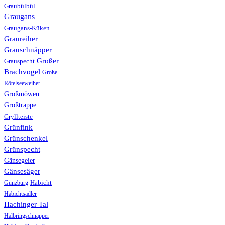
Graubülbül
Graugans
Graugans-Küken
Graureiher
Grauschnäpper
Großer
Grauspecht
Brachvogel
Große
Rötelseeweiher
Großmöwen
Großtrappe
Gryllteiste
Grünfink
Grünschenkel
Grünspecht
Gänsegeier
Gänsesäger
Günzburg
Habicht
Habichtsadler
Hachinger Tal
Halbringschnäpper