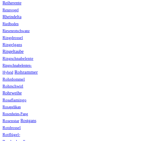
Reiherente
Rennvogel
Rheindelta
Riedboden
Riesenrotschwanz
Ringdrossel
Ringelgans
Ringeltaube
Ringschnabelente
Ringschnabelenten-
Rohrammer
Hybrid
Rohrdommel
Rohrschwirl
Rohrweihe
Rosaflamingo
Rosapelikan
Rosenheim-Pang
Rostgans
Rosenstar
Rotdrossel
Rotflügel-