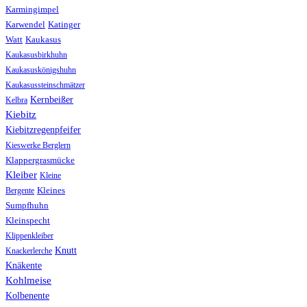
Karmingimpel
Karwendel
Katinger
Watt
Kaukasus
Kaukasusbirkhuhn
Kaukasuskönigshuhn
Kaukasussteinschmätzer
Kernbeißer
Kelbra
Kiebitz
Kiebitzregenpfeifer
Kieswerke Berglern
Klappergrasmücke
Kleiber
Kleine
Bergente
Kleines
Sumpfhuhn
Kleinspecht
Klippenkleiber
Knutt
Knackerlerche
Knäkente
Kohlmeise
Kolbenente