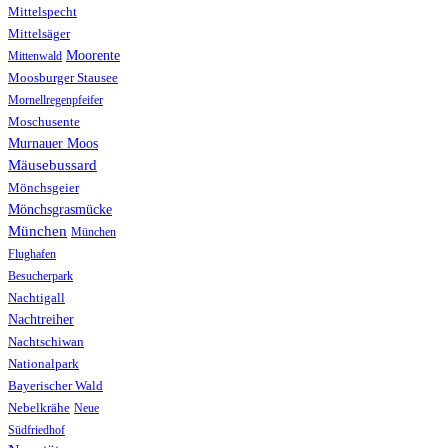
Mittelspecht
Mittelsäger
Moorente
Mittenwald
Moosburger Stausee
Mornellregenpfeifer
Moschusente
Murnauer Moos
Mäusebussard
Mönchsgeier
Mönchsgrasmücke
München
München
Flughafen
Besucherpark
Nachtigall
Nachtreiher
Nachtschiwan
Nationalpark
Bayerischer Wald
Nebelkrähe
Neue
Südfriedhof