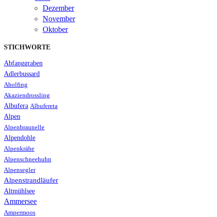
Dezember
November
Oktober
STICHWORTE
Abfanggraben
Adlerbussard
Aholfing
Akaziendrossling
Albufera
Albufereta
Alpen
Alpenbraunelle
Alpendohle
Alpenkrähe
Alpenschneehuhn
Alpensegler
Alpenstrandläufer
Altmühlsee
Ammersee
Ampermoos