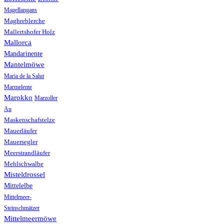
Magellangans
Maghreblerche
Mallertshofer Holz
Mallorca
Mandarinente
Mantelmöwe
Maria de la Salut
Marmelente
Marokko
Marzoller
Au
Maskenschafstelze
Mauerläufer
Mauersegler
Meerstrandläufer
Mehlschwalbe
Misteldrossel
Mittelelbe
Mittelmeer-
Steinschmätzer
Mittelmeermöwe