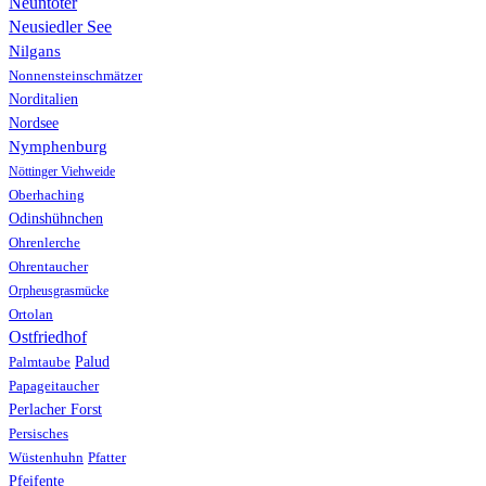
Neuntöter
Neusiedler See
Nilgans
Nonnensteinschmätzer
Norditalien
Nordsee
Nymphenburg
Nöttinger Viehweide
Oberhaching
Odinshühnchen
Ohrenlerche
Ohrentaucher
Orpheusgrasmücke
Ortolan
Ostfriedhof
Palud
Palmtaube
Papageitaucher
Perlacher Forst
Persisches
Wüstenhuhn
Pfatter
Pfeifente