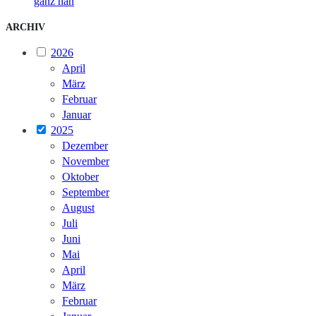
ganz nah
ARCHIV
2026
April
März
Februar
Januar
2025
Dezember
November
Oktober
September
August
Juli
Juni
Mai
April
März
Februar