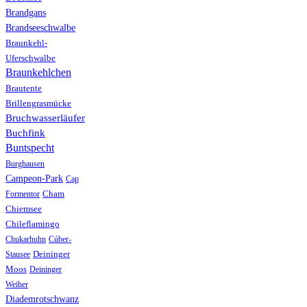
Brandgans
Brandseeschwalbe
Braunkehl-
Uferschwalbe
Braunkehlchen
Brautente
Brillengrasmücke
Bruchwasserläufer
Buchfink
Buntspecht
Burghausen
Campeon-Park
Cap
Formentor
Cham
Chiemsee
Chileflamingo
Chukarhuhn
Cúber-
Stausee
Deininger
Moos
Deininger
Weiher
Diademrotschwanz