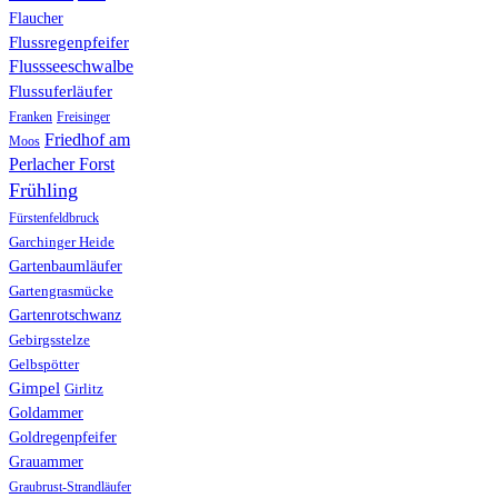
Flaucher
Flussregenpfeifer
Flussseeschwalbe
Flussuferläufer
Franken
Freisinger
Friedhof am
Moos
Perlacher Forst
Frühling
Fürstenfeldbruck
Garchinger Heide
Gartenbaumläufer
Gartengrasmücke
Gartenrotschwanz
Gebirgsstelze
Gelbspötter
Gimpel
Girlitz
Goldammer
Goldregenpfeifer
Grauammer
Graubrust-Strandläufer