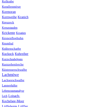
Kolkrabe
Korallenmöwe
Kormoran
Kranich
Kornweihe
Kreuzeck
Kreuzstauden
Krickente
Kroatien
Kronenflughuhn
Krumltal
Krähenscharbe
Kuhreiher
Kuckuck
Kurzschnabelgans
Kurzzehenlerche
Küstenseeschwalbe
Lachmöwe
Lachseeschwalbe
Lannerfalke
Lebensraumanalyse
Loisach-
Lech
Kochelsee-Moor
Löffelente
Löffler