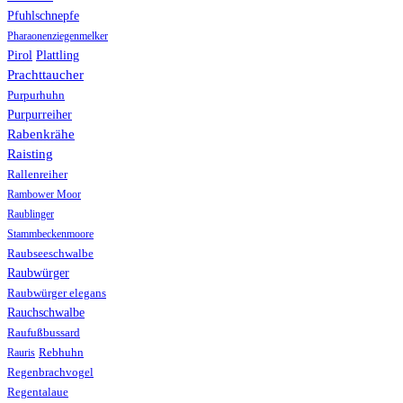
Pfuhlschnepfe
Pharaonenziegenmelker
Pirol
Plattling
Prachttaucher
Purpurhuhn
Purpurreiher
Rabenkrähe
Raisting
Rallenreiher
Rambower Moor
Raublinger
Stammbeckenmoore
Raubseeschwalbe
Raubwürger
Raubwürger elegans
Rauchschwalbe
Raufußbussard
Rebhuhn
Rauris
Regenbrachvogel
Regentalaue