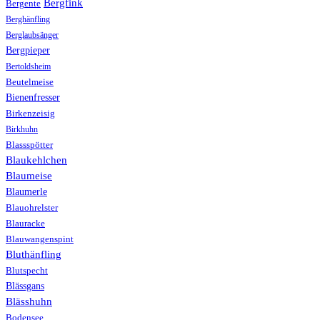
Bergfink
Bergente
Berghänfling
Berglaubsänger
Bergpieper
Bertoldsheim
Beutelmeise
Bienenfresser
Birkenzeisig
Birkhuhn
Blassspötter
Blaukehlchen
Blaumeise
Blaumerle
Blauohrelster
Blauracke
Blauwangenspint
Bluthänfling
Blutspecht
Blässgans
Blässhuhn
Bodensee