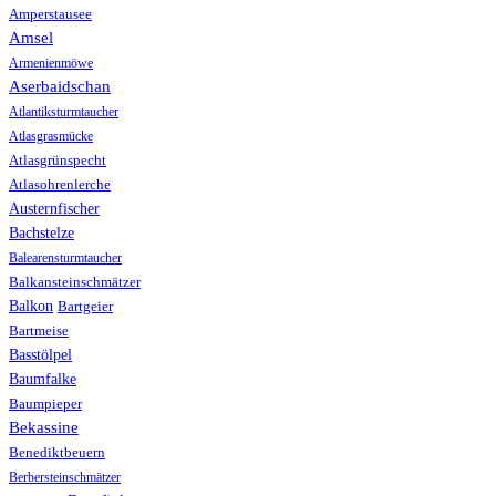
Amperstausee
Amsel
Armenienmöwe
Aserbaidschan
Atlantiksturmtaucher
Atlasgrasmücke
Atlasgrünspecht
Atlasohrenlerche
Austernfischer
Bachstelze
Balearensturmtaucher
Balkansteinschmätzer
Balkon
Bartgeier
Bartmeise
Basstölpel
Baumfalke
Baumpieper
Bekassine
Benediktbeuern
Berbersteinschmätzer