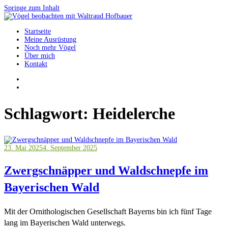
Springe zum Inhalt
Startseite
Vögel beobachten mit Waltraud Hofbauer
Meine Ausrüstung
Noch mehr Vögel
Über mich
Kontakt
Schlagwort:
Heidelerche
23. Mai 2025
4. September 2025
Zwergschnäpper und Waldschnepfe im
Bayerischen Wald
Mit der Ornithologischen Gesellschaft Bayerns bin ich fünf Tage
lang im Bayerischen Wald unterwegs.