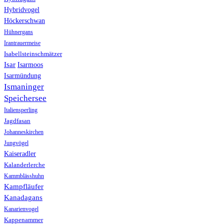
Hybridvogel
Höckerschwan
Hühnergans
Irantrauermeise
Isabellsteinschmätzer
Isar
Isarmoos
Isarmündung
Ismaninger
Speichersee
Italiensperling
Jagdfasan
Johanneskirchen
Jungvögel
Kaiseradler
Kalanderlerche
Kammblässhuhn
Kampfläufer
Kanadagans
Kanarienvogel
Kappenammer