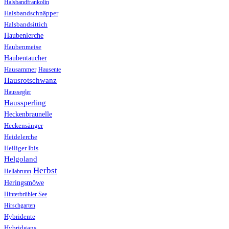
Halsbandfrankolin
Halsbandschnäpper
Halsbandsittich
Haubenlerche
Haubenmeise
Haubentaucher
Hausammer
Hausente
Hausrotschwanz
Haussegler
Haussperling
Heckenbraunelle
Heckensänger
Heidelerche
Heiliger Ibis
Helgoland
Herbst
Hellabrunn
Heringsmöwe
Hinterbrühler See
Hirschgarten
Hybridente
Hybridgans