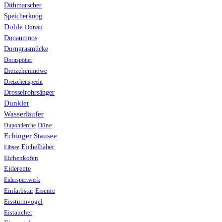
Dithmarscher
Speicherkoog
Dohle
Donau
Donaumoos
Dorngrasmücke
Dornspötter
Dreizehenmöwe
Dreizehenspecht
Drosselrohrsänger
Dunkler
Wasserläufer
Düne
Dupontlerche
Echinger Stausee
Eichelhäher
Eibsee
Eichenkofen
Eiderente
Eidersperrwerk
Einfarbstar
Eisente
Eissturmvogel
Eistaucher