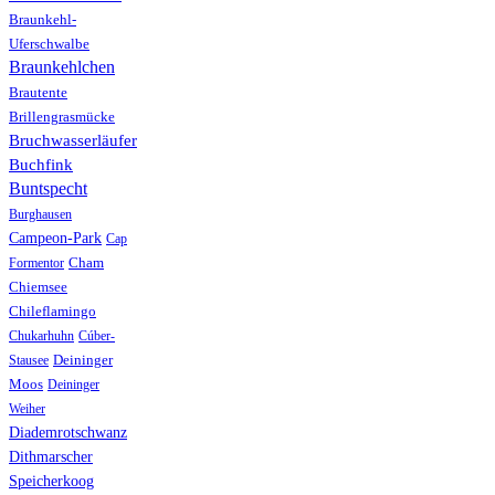
Braunkehl-
Uferschwalbe
Braunkehlchen
Brautente
Brillengrasmücke
Bruchwasserläufer
Buchfink
Buntspecht
Burghausen
Campeon-Park
Cap
Formentor
Cham
Chiemsee
Chileflamingo
Chukarhuhn
Cúber-
Stausee
Deininger
Moos
Deininger
Weiher
Diademrotschwanz
Dithmarscher
Speicherkoog