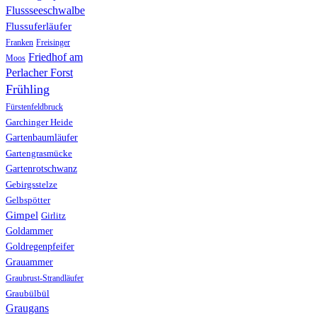
Flussseeschwalbe
Flussuferläufer
Franken
Freisinger
Friedhof am
Moos
Perlacher Forst
Frühling
Fürstenfeldbruck
Garchinger Heide
Gartenbaumläufer
Gartengrasmücke
Gartenrotschwanz
Gebirgsstelze
Gelbspötter
Gimpel
Girlitz
Goldammer
Goldregenpfeifer
Grauammer
Graubrust-Strandläufer
Graubülbül
Graugans