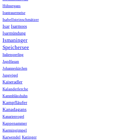
Hühnergans
Irantrauermeise
Isabellsteinschmätzer
Isar
Isarmoos
Isarmündung
Ismaninger
Speichersee
Italiensperling
Jagdfasan
Johanneskirchen
Jungvögel
Kaiseradler
Kalanderlerche
Kammblässhuhn
Kampfläufer
Kanadagans
Kanarienvogel
Kappenammer
Karmingimpel
Karwendel
Katinger