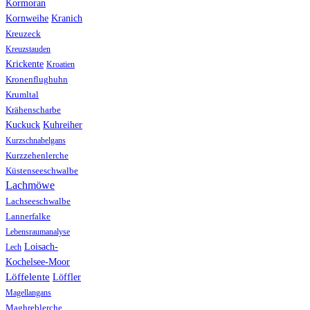
Kormoran
Kranich
Kornweihe
Kreuzeck
Kreuzstauden
Krickente
Kroatien
Kronenflughuhn
Krumltal
Krähenscharbe
Kuhreiher
Kuckuck
Kurzschnabelgans
Kurzzehenlerche
Küstenseeschwalbe
Lachmöwe
Lachseeschwalbe
Lannerfalke
Lebensraumanalyse
Loisach-
Lech
Kochelsee-Moor
Löffelente
Löffler
Magellangans
Maghreblerche