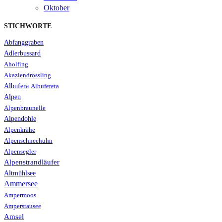
Oktober
STICHWORTE
Abfanggraben
Adlerbussard
Aholfing
Akaziendrossling
Albufera
Albufereta
Alpen
Alpenbraunelle
Alpendohle
Alpenkrähe
Alpenschneehuhn
Alpensegler
Alpenstrandläufer
Altmühlsee
Ammersee
Ampermoos
Amperstausee
Amsel