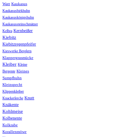
Watt
Kaukasus
Kaukasusbirkhuhn
Kaukasuskönigshuhn
Kaukasussteinschmätzer
Kernbeißer
Kelbra
Kiebitz
Kiebitzregenpfeifer
Kieswerke Berglern
Klappergrasmücke
Kleiber
Kleine
Bergente
Kleines
Sumpfhuhn
Kleinspecht
Klippenkleiber
Knutt
Knackerlerche
Knäkente
Kohlmeise
Kolbenente
Kolkrabe
Korallenmöwe