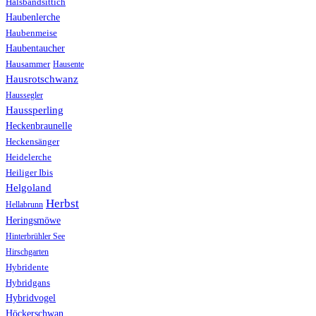
Halsbandsittich
Haubenlerche
Haubenmeise
Haubentaucher
Hausammer
Hausente
Hausrotschwanz
Haussegler
Haussperling
Heckenbraunelle
Heckensänger
Heidelerche
Heiliger Ibis
Helgoland
Herbst
Hellabrunn
Heringsmöwe
Hinterbrühler See
Hirschgarten
Hybridente
Hybridgans
Hybridvogel
Höckerschwan