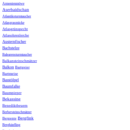
Armenienmöwe
Aserbaidschan
Atlantiksturmtaucher
Atlasgrasmücke
Atlasgrünspecht
Atlasohrenlerche
Austernfischer
Bachstelze
Balearensturmtaucher
Balkansteinschmätzer
Balkon
Bartgeier
Bartmeise
Basstölpel
Baumfalke
Baumpieper
Bekassine
Benediktbeuern
Berbersteinschmätzer
Bergfink
Bergente
Berghänfling