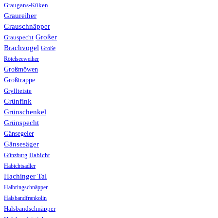
Graugans-Küken
Graureiher
Grauschnäpper
Großer
Grauspecht
Brachvogel
Große
Rötelseeweiher
Großmöwen
Großtrappe
Gryllteiste
Grünfink
Grünschenkel
Grünspecht
Gänsegeier
Gänsesäger
Günzburg
Habicht
Habichtsadler
Hachinger Tal
Halbringschnäpper
Halsbandfrankolin
Halsbandschnäpper