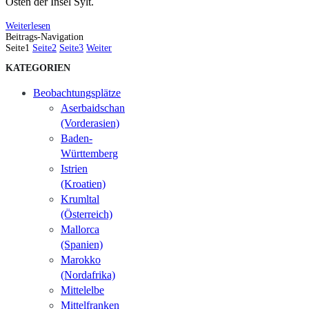
Osten der Insel Sylt.
Weiterlesen
Beitrags-Navigation
Seite
1
Seite
2
Seite
3
Weiter
KATEGORIEN
Beobachtungsplätze
Aserbaidschan
(Vorderasien)
Baden-
Württemberg
Istrien
(Kroatien)
Krumltal
(Österreich)
Mallorca
(Spanien)
Marokko
(Nordafrika)
Mittelelbe
Mittelfranken