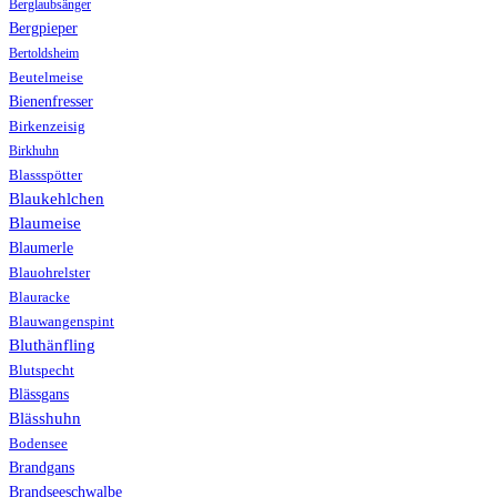
Berglaubsänger
Bergpieper
Bertoldsheim
Beutelmeise
Bienenfresser
Birkenzeisig
Birkhuhn
Blassspötter
Blaukehlchen
Blaumeise
Blaumerle
Blauohrelster
Blauracke
Blauwangenspint
Bluthänfling
Blutspecht
Blässgans
Blässhuhn
Bodensee
Brandgans
Brandseeschwalbe