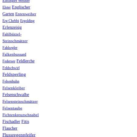
Eittinger Weiher
Englischer
Elster
Garten
Entenweiher
Erg Chebbi
Ergolding
Erlenzeisig
Fahlbürzel-
Steinschmätzer
Fahlsegler
Falkenbussard
Feldlerche
Federsee
Feldschwirl
Feldsperling
Felsenhuhn
Felsenkleiber
Felsenschwalbe
Felsensteinschmätzer
Felsentaube
Fichtenkreuzschnabel
Fischadler
Fitis
Flaucher
Flussregenpfeifer