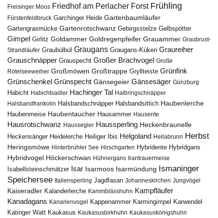
Frühling
Friedhof am Perlacher Forst
Freisinger Moos
Gartenbaumläufer
Garchinger Heide
Fürstenfeldbruck
Gartenrotschwanz
Gartengrasmücke
Gebirgsstelze
Gelbspötter
Gimpel
Goldammer
Goldregenpfeifer
Girlitz
Grauammer
Graubrust-
Graugans
Graureiher
Graubülbül
Graugans-Küken
Strandläufer
Grauschnäpper
Großer Brachvogel
Grauspecht
Große
Grünfink
Großmöwen
Großtrappe
Rötelseeweiher
Gryllteiste
Gänsesäger
Grünschenkel
Grünspecht
Gänsegeier
Günzburg
Hachinger Tal
Habicht
Habichtsadler
Halbringschnäpper
Haubenlerche
Halsbandfrankolin
Halsbandschnäpper
Halsbandsittich
Haubentaucher
Haubenmeise
Hausammer
Hausente
Hausrotschwanz
Haussperling
Heckenbraunelle
Haussegler
Herbst
Helgoland
Heidelerche
Heiliger Ibis
Heckensänger
Hellabrunn
Heringsmöwe
Hybridgans
Hinterbrühler See
Hirschgarten
Hybridente
Höckerschwan
Hybridvogel
Hühnergans
Irantrauermeise
Ismaninger
Isar
Isarmündung
Isabellsteinschmätzer
Isarmoos
Speichersee
Italiensperling
Jagdfasan
Johanneskirchen
Jungvögel
Kampfläufer
Kaiseradler
Kalanderlerche
Kammblässhuhn
Kanadagans
Karmingimpel
Karwendel
Kanarienvogel
Kappenammer
Katinger Watt
Kaukasus
Kaukasusbirkhuhn
Kaukasuskönigshuhn