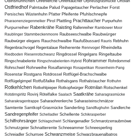
Odinshühnchen
Ohrentaucher
Ortolan
Ohrenlerche
Orpheusgrasmücke
Ostfriedhof
Palud
Palmtaube
Papageitaucher
Perlacher Forst
Pfuhlschnepfe
Pfeifente
Persisches Wüstenhuhn
Pfatter
Pirol
Prachttaucher
Plattling
Purpurhuhn
Pharaonenziegenmelker
Rabenkrähe
Purpurreiher
Raisting
Rallenreiher
Rambower Moor
Raubwürger
Raubseeschwalbe
Raublinger Stammbeckenmoore
Rauchschwalbe
Raubwürger elegans
Rebhuhn
Raufußbussard
Rauris
Reiherente
Rheindelta
Regenbrachvogel
Regentalaue
Rennvogel
Ringeltaube
Ringdrossel
Ringelgans
Riedboden
Riesenrotschwanz
Rohrammer
Ringschnabelente
Ringschnabelenten-Hybrid
Rohrdommel
Rohrweihe
Rohrschwirl
Rosaflamingo
Rosapelikan
Rosenheim-Pang
Rostgans
Rotdrossel
Rosenstar
Rotflügel-Brachschwalbe
Rotfußfalke
Rothalsgans
Rothalstaucher
Rotflügelgimpel
Rothuhn
Rotkehlchen
Rotmilan
Rotschenkel
Rotkopfwürger
Rotkehlpieper
Saatkrähe
Rovinj
Rotstirngirlitz
Rötelfalke
Saalach
Saharagrasmücke
Saharasteinschmätzer
Saharakragentrappe
Saharaohrenlerche
Samtente
Sanderling
Samtkopf-Grasmücke
Sandflughuhn
Sandlerche
Sandregenpfeifer
Schellente
Schelladler
Schikrasperber
Schilfrohrsänger
Schlangenadler
Schlagschwirl
Schmarotzerraubmöwe
Schnatterente
Schmutzgeier
Schneeammer
Schneesperling
Schwanzmeise
Schwarzbrauenalbatros
Schreiadler
Schurrsee