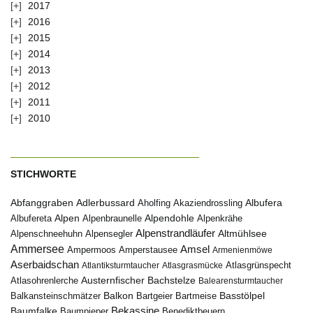
2017
2016
2015
2014
2013
2012
2011
2010
STICHWORTE
Abfanggraben
Albufera
Adlerbussard
Aholfing
Akaziendrossling
Alpen
Albufereta
Alpenbraunelle
Alpendohle
Alpenkrähe
Alpenstrandläufer
Alpenschneehuhn
Alpensegler
Altmühlsee
Ammersee
Amsel
Ampermoos
Amperstausee
Armenienmöwe
Aserbaidschan
Atlantiksturmtaucher
Atlasgrasmücke
Atlasgrünspecht
Austernfischer
Bachstelze
Atlasohrenlerche
Balearensturmtaucher
Balkon
Basstölpel
Balkansteinschmätzer
Bartgeier
Bartmeise
Bekassine
Baumfalke
Baumpieper
Benediktbeuern