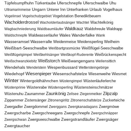
Uferschnepfe
Tüpfelsumpfhuhn
Uferschwalbe
Türkentaube
Uhu
Urlaub
Ungarn
Unterer Inn
Vogelhaus
Ultramarinmeise
Unterfranken
Vogelstation Benediktbeuern
Vogelinsel
Vogelschutzgebiet
Wacholderdrossel
Wacholderlaubsänger
Wachtel
Wachtelkönig
Waldkauz
Waldohreule
Waldrapp
Wagbachniederung
Waldbaumläufer
Wales
Wanderfalke
Waldschnepfe
Waldwasserläufer
Wank
Wasseramsel
Wasserralle
Weidenmeise
Weidensperling
Weilheim
Weißbart-Seeschwalbe
Weißbartgrasmücke
Weißflügel-Seeschwalbe
Weißflügelgimpel
Weißkehlsänger
Weißkopf-Ruderente
Weißrückenspecht
Weißstorch
Weißwangengans
Weißschwanzkiebitz
Wellensittich
Wendehals
Wespenbussard
Wendelstein
Wettersteingebirge
Wiedehopf
Wiesenpieper
Wiesenschafstelze
Wiesmet
Wiesenweihe
Winter
Wintergoldhähnchen
Wüstenläuferlerche
Wüstengimpel
Wüstenprinie
Wüstenrabe
Wüstensperling
Wüstensteinschmätzer
Zaunkönig
Zilpzalp
Zaunammer
Wüstenuhu
Zellsee
Ziegenmelker
Zippammer
Zistensänger
Zuckerteiche
Zitronengirlitz
Zitronenschafstelze
Zwergdommel
Zwergmöwe
Zwergadler
Zwerggans
Zwergkanadagans
Zwergscharbe
Zwergschneegans
Zwergschnepfe
Zwergschnäpper
Zwergstrandläufer
Zwergseeschwalbe
Zwergsäger
Zwergschwan
Zwergtaucher