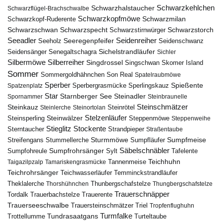
Schwarzkehlchen
Schwarzhalstaucher
Schwarzflügel-Brachschwalbe
Schwarzkopfmöwe
Schwarzmilan
Schwarzkopf-Ruderente
Schwarzschwan
Schwarzspecht
Schwarzstirnwürger
Schwarzstorch
Seeadler
Seidenreiher
Seeregenpfeifer
Seeholz
Seidenschwanz
Seidensänger
Sichelstrandläufer
Senegaltschagra
Sichler
Silbermöwe
Silberreiher
Singdrossel
Singschwan
Skomer Island
Sommer
Sommergoldhähnchen
Son Real
Spatelraubmöwe
Sperber
Sperbergrasmücke
Spießente
Spatzenplatz
Sperlingskauz
Star
Starnberger See
Steinadler
Spornammer
Steinbraunelle
Steinschmätzer
Steinkauz
Steinrötel
Steinlerche
Steinortolan
Steinwälzer
Stelzenläufer
Steinsperling
Steppenmöwe
Steppenweihe
Stieglitz
Stockente
Sterntaucher
Strandpieper
Straßentaube
Sturmmöwe
Sumpfmeise
Streifengans
Sumpfläufer
Stummellerche
Sumpfrohrsänger
Säbelschnäbler
Sylt
Tafelente
Sumpfohreule
Teichhuhn
Tannenmeise
Taigazilpzalp
Tamariskengrasmücke
Teichrohrsänger
Teichwasserläufer
Temminckstrandläufer
Theklalerche
Thunbergschafstelze
Thorshühnchen
Thungbergschafstelze
Trauerschnäpper
Tordalk
Trauerbachstelze
Trauerente
Trauerseeschwalbe
Trauersteinschmätzer
Triel
Tropfenflughuhn
Turmfalke
Trottellumme
Tundrasaatgans
Turteltaube