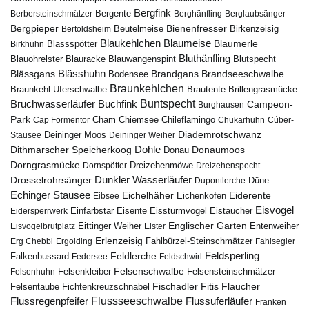
Bergfink
Berbersteinschmätzer
Bergente
Berghänfling
Berglaubsänger
Bergpieper
Bienenfresser
Beutelmeise
Bertoldsheim
Birkenzeisig
Blaumeise
Blaukehlchen
Blaumerle
Birkhuhn
Blassspötter
Bluthänfling
Blauohrelster
Blauracke
Blutspecht
Blauwangenspint
Blässhuhn
Brandseeschwalbe
Blässgans
Brandgans
Bodensee
Braunkehlchen
Brillengrasmücke
Braunkehl-Uferschwalbe
Brautente
Bruchwasserläufer
Buchfink
Buntspecht
Campeon-
Burghausen
Park
Chiemsee
Chileflamingo
Cap Formentor
Cham
Chukarhuhn
Cúber-
Diademrotschwanz
Stausee
Deininger Moos
Deininger Weiher
Dohle
Dithmarscher Speicherkoog
Donau
Donaumoos
Dorngrasmücke
Dornspötter
Dreizehenmöwe
Dreizehenspecht
Drosselrohrsänger
Dunkler Wasserläufer
Düne
Dupontlerche
Echinger Stausee
Eichelhäher
Eiderente
Eichenkofen
Eibsee
Eisvogel
Eistaucher
Eidersperrwerk
Einfarbstar
Eisente
Eissturmvogel
Englischer Garten
Entenweiher
Eisvogelbrutplatz
Eittinger Weiher
Elster
Erlenzeisig
Fahlbürzel-Steinschmätzer
Erg Chebbi
Ergolding
Fahlsegler
Feldsperling
Feldlerche
Falkenbussard
Federsee
Feldschwirl
Felsenschwalbe
Felsensteinschmätzer
Felsenhuhn
Felsenkleiber
Fischadler
Fitis
Flaucher
Fichtenkreuzschnabel
Felsentaube
Flussregenpfeifer
Flussseeschwalbe
Flussuferläufer
Franken