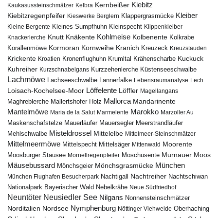
Kiebitz
Kernbeißer
Kaukasussteinschmätzer
Kelbra
Kiebitzregenpfeifer
Kleiber
Klappergrasmücke
Kieswerke Berglern
Kleines Sumpfhuhn
Kleinspecht
Kleine Bergente
Klippenkleiber
Kohlmeise
Knutt
Knäkente
Kolbenente
Knackerlerche
Kolkrabe
Kormoran
Kornweihe
Kranich
Kreuzeck
Korallenmöwe
Kreuzstauden
Krickente
Kuckuck
Kroatien
Kronenflughuhn
Krumltal
Krähenscharbe
Kuhreiher
Küstenseeschwalbe
Kurzschnabelgans
Kurzzehenlerche
Lachmöwe
Lannerfalke
Lachseeschwalbe
Lebensraumanalyse
Lech
Löffelente
Löffler
Loisach-Kochelsee-Moor
Magellangans
Mallorca
Mandarinente
Maghreblerche
Mallertshofer Holz
Marokko
Mantelmöwe
Maria de la Salut
Marmelente
Marzoller Au
Maskenschafstelze
Mauersegler
Mauerläufer
Meerstrandläufer
Misteldrossel
Mehlschwalbe
Mittelelbe
Mittelmeer-Steinschmätzer
Mittelmeermöwe
Mittelsäger
Moorente
Mittelspecht
Mittenwald
Murnauer Moos
Moosburger Stausee
Mornellregenpfeifer
Moschusente
Mäusebussard
München
Mönchsgeier
Mönchsgrasmücke
Nachtreiher
Nachtigall
München Flughafen Besucherpark
Nachtschiwan
Nebelkrähe
Nationalpark Bayerischer Wald
Neue Südfriedhof
Neuntöter
Neusiedler See
Nilgans
Nonnensteinschmätzer
Nymphenburg
Norditalien
Nordsee
Nöttinger Viehweide
Oberhaching