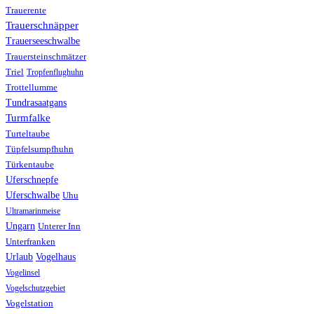
Trauerente
Trauerschnäpper
Trauerseeschwalbe
Trauersteinschmätzer
Triel
Tropfenflughuhn
Trottellumme
Tundrasaatgans
Turmfalke
Turteltaube
Tüpfelsumpfhuhn
Türkentaube
Uferschnepfe
Uferschwalbe
Uhu
Ultramarinmeise
Ungarn
Unterer Inn
Unterfranken
Urlaub
Vogelhaus
Vogelinsel
Vogelschutzgebiet
Vogelstation