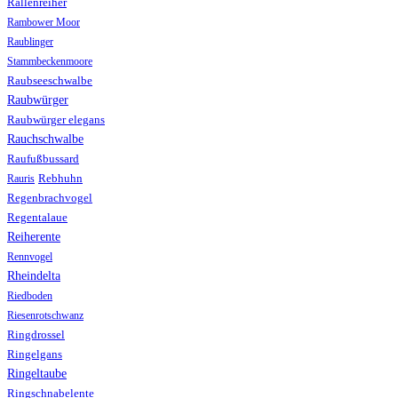
Rallenreiher
Rambower Moor
Raublinger
Stammbeckenmoore
Raubseeschwalbe
Raubwürger
Raubwürger elegans
Rauchschwalbe
Raufußbussard
Rebhuhn
Rauris
Regenbrachvogel
Regentalaue
Reiherente
Rennvogel
Rheindelta
Riedboden
Riesenrotschwanz
Ringdrossel
Ringelgans
Ringeltaube
Ringschnabelente