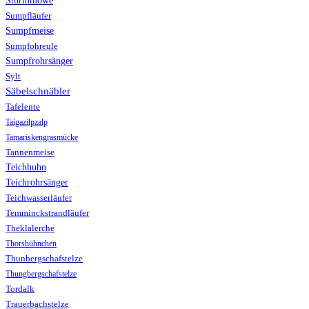
Sumpfläufer
Sumpfmeise
Sumpfohreule
Sumpfrohrsänger
Sylt
Säbelschnäbler
Tafelente
Taigazilpzalp
Tamariskengrasmücke
Tannenmeise
Teichhuhn
Teichrohrsänger
Teichwasserläufer
Temminckstrandläufer
Theklalerche
Thorshühnchen
Thunbergschafstelze
Thungbergschafstelze
Tordalk
Trauerbachstelze