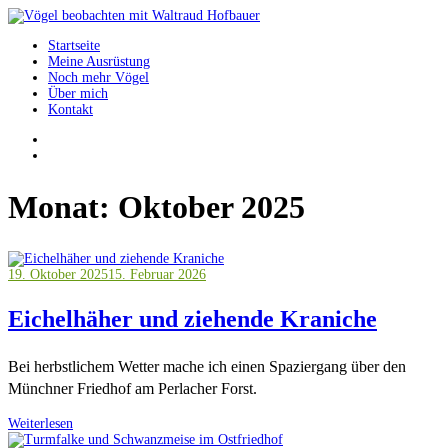
Springe
zum
Startseite
Inhalt
Vögel beobachten mit Waltraud Hofbauer
Meine Ausrüstung
Noch mehr Vögel
Über mich
Kontakt
Monat:
Oktober 2025
19. Oktober 2025
15. Februar 2026
Eichelhäher und ziehende Kraniche
Bei herbstlichem Wetter mache ich einen Spaziergang über den
Münchner Friedhof am Perlacher Forst.
Weiterlesen