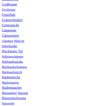
Großtrappe
Gryllteiste
Grünfink
Grünschenkel
Grünspecht
Gänsegeier
Gänsesäger
Günzburg
Habicht
Habichtsadler
Hachinger Tal
Halbringschnäpper
Halsbandfrankolin
Halsbandschnäpper
Halsbandsittich
Haubenlerche
Haubenmeise
Haubentaucher
Hausammer
Hausente
Hausrotschwanz
Haussegler