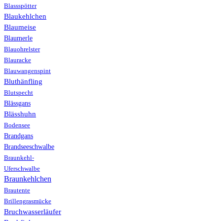
Blassspötter
Blaukehlchen
Blaumeise
Blaumerle
Blauohrelster
Blauracke
Blauwangenspint
Bluthänfling
Blutspecht
Blässgans
Blässhuhn
Bodensee
Brandgans
Brandseeschwalbe
Braunkehl-
Uferschwalbe
Braunkehlchen
Brautente
Brillengrasmücke
Bruchwasserläufer