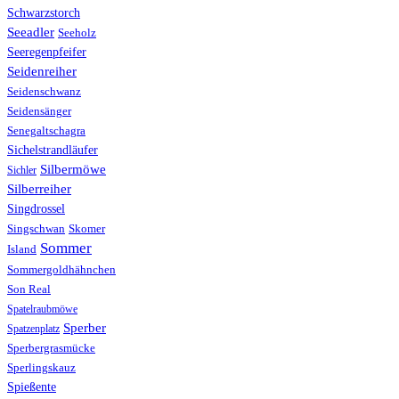
Schwarzstorch
Seeadler
Seeholz
Seeregenpfeifer
Seidenreiher
Seidenschwanz
Seidensänger
Senegaltschagra
Sichelstrandläufer
Silbermöwe
Sichler
Silberreiher
Singdrossel
Singschwan
Skomer
Sommer
Island
Sommergoldhähnchen
Son Real
Spatelraubmöwe
Sperber
Spatzenplatz
Sperbergrasmücke
Sperlingskauz
Spießente