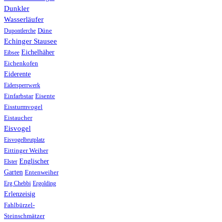
Dunkler
Wasserläufer
Düne
Dupontlerche
Echinger Stausee
Eichelhäher
Eibsee
Eichenkofen
Eiderente
Eidersperrwerk
Einfarbstar
Eisente
Eissturmvogel
Eistaucher
Eisvogel
Eisvogelbrutplatz
Eittinger Weiher
Englischer
Elster
Garten
Entenweiher
Erg Chebbi
Ergolding
Erlenzeisig
Fahlbürzel-
Steinschmätzer