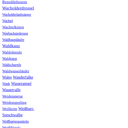
Benediktbeuern
Wacholderdrossel
Wacholderlaubsänger
Wachtel
Wachtelkönig
Wagbachniederung
Waldbaumläufer
Waldkauz
Waldohreule
Waldrapp
Waldschnepfe
Waldwasserläufer
Wales
Wanderfalke
Wasseramsel
Wank
Wasserralle
Weidenmeise
Weidensperling
Weißbart-
Weilheim
Seeschwalbe
Weißbartgrasmücke
Weißflügel-