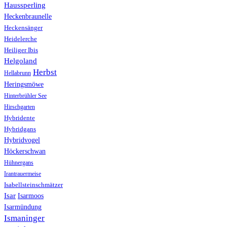
Haussperling
Heckenbraunelle
Heckensänger
Heidelerche
Heiliger Ibis
Helgoland
Herbst
Hellabrunn
Heringsmöwe
Hinterbrühler See
Hirschgarten
Hybridente
Hybridgans
Hybridvogel
Höckerschwan
Hühnergans
Irantrauermeise
Isabellsteinschmätzer
Isar
Isarmoos
Isarmündung
Ismaninger