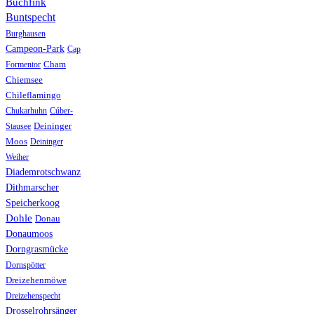
Buchfink
Buntspecht
Burghausen
Campeon-Park
Cap
Formentor
Cham
Chiemsee
Chileflamingo
Chukarhuhn
Cúber-
Stausee
Deininger
Moos
Deininger
Weiher
Diademrotschwanz
Dithmarscher
Speicherkoog
Dohle
Donau
Donaumoos
Dorngrasmücke
Dornspötter
Dreizehenmöwe
Dreizehenspecht
Drosselrohrsänger