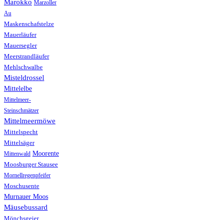
Marokko
Marzoller
Au
Maskenschafstelze
Mauerläufer
Mauersegler
Meerstrandläufer
Mehlschwalbe
Misteldrossel
Mittelelbe
Mittelmeer-
Steinschmätzer
Mittelmeermöwe
Mittelspecht
Mittelsäger
Moorente
Mittenwald
Moosburger Stausee
Mornellregenpfeifer
Moschusente
Murnauer Moos
Mäusebussard
Mönchsgeier