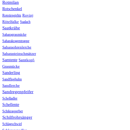
Rotmilan
Rotschenkel
Rotstirngirlitz
Rovinj
Rötelfalke
Saalach
Saatkrähe
Saharagrasmücke
Saharakragentrappe
Saharaohrenlerche
Saharasteinschmätzer
Samtente
Samtkopf-
Grasmücke
Sanderling
Sandflughuhn
Sandlerche
Sandregenpfeifer
Schelladler
Schellente
Schikrasperber
Schilfrohrsänger
Schlagschwirl