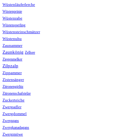
Wüstenläuferlerche
Wüstenprinie
Wüstenrabe
Wüstensperling
Wüstensteinschmätzer
Wüstenuhu
Zaunammer
Zaunkönig
Zellsee
Ziegenmelker
Zilpzalp
Zippammer
Zistensänger
Zitronengirlitz
Zitronenschafstelze
Zuckerteiche
Zwergadler
Zwergdommel
Zwerggans
Zwergkanadagans
Zwergmöwe