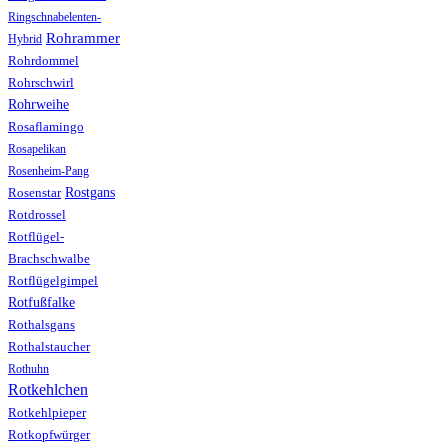
Ringschnabelenten-
Rohrammer
Hybrid
Rohrdommel
Rohrschwirl
Rohrweihe
Rosaflamingo
Rosapelikan
Rosenheim-Pang
Rostgans
Rosenstar
Rotdrossel
Rotflügel-
Brachschwalbe
Rotflügelgimpel
Rotfußfalke
Rothalsgans
Rothalstaucher
Rothuhn
Rotkehlchen
Rotkehlpieper
Rotkopfwürger