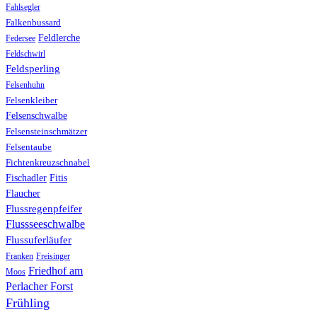
Fahlsegler
Falkenbussard
Feldlerche
Federsee
Feldschwirl
Feldsperling
Felsenhuhn
Felsenkleiber
Felsenschwalbe
Felsensteinschmätzer
Felsentaube
Fichtenkreuzschnabel
Fischadler
Fitis
Flaucher
Flussregenpfeifer
Flussseeschwalbe
Flussuferläufer
Franken
Freisinger
Friedhof am
Moos
Perlacher Forst
Frühling