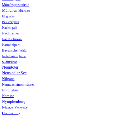
Mönchsgrasmücke
München
München
Flughafen
Besucherpark
Nachtigall
Nachtreiher
Nachtschiwan
Nationalpark
Bayerischer Wald
Nebelkrähe
Neue
Südfriedhof
Neuntöter
Neusiedler See
Nilgans
Nonnensteinschmätzer
Norditalien
Nordsee
Nymphenburg
Nöttinger Viehweide
Oberhaching