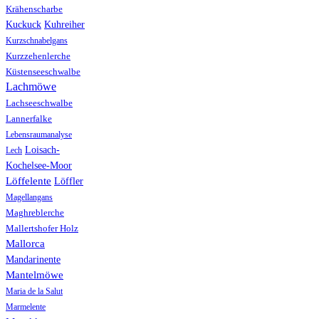
Krähenscharbe
Kuhreiher
Kuckuck
Kurzschnabelgans
Kurzzehenlerche
Küstenseeschwalbe
Lachmöwe
Lachseeschwalbe
Lannerfalke
Lebensraumanalyse
Loisach-
Lech
Kochelsee-Moor
Löffelente
Löffler
Magellangans
Maghreblerche
Mallertshofer Holz
Mallorca
Mandarinente
Mantelmöwe
Maria de la Salut
Marmelente