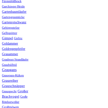
Fürstenfeldbruck
Garchinger Heide
Gartenbaumläufer
Gartengrasmücke
Gartenrotschwanz
Gebirgsstelze
Gelbspötter
Gimpel
Girlitz
Goldammer
Goldregenpfeifer
Grauammer
Graubrust-Strandläufer
Graubülbül
Graugans
Graugans-Küken
Graureiher
Grauschnäpper
Großer
Grauspecht
Brachvogel
Große
Rötelseeweiher
Großmöwen