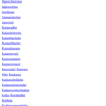
Speichersee
Italiensperling
Jagdfasan
Johanneskirchen
Jungvögel
Kaiseradler
Kalanderlerche
Kammblässhuhn
Kampfläufer
Kanadagans
Kanarienvogel
Kappenammer
Karmingimpel
Karwendel
Katinger
Watt
Kaukasus
Kaukasusbirkhuhn
Kaukasuskönigshuhn
Kaukasussteinschmätzer
Kernbeißer
Kelbra
Kiebitz
Kiebitzregenpfeifer