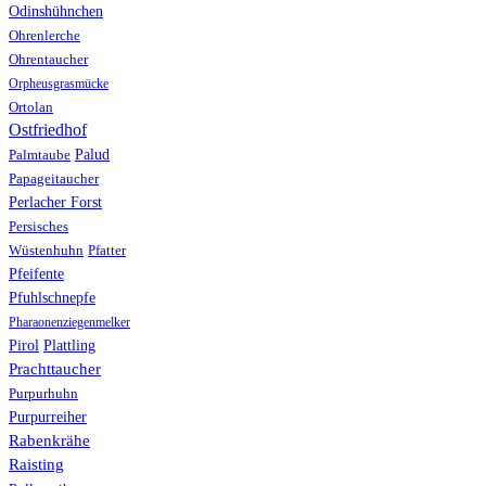
Odinshühnchen
Ohrenlerche
Ohrentaucher
Orpheusgrasmücke
Ortolan
Ostfriedhof
Palud
Palmtaube
Papageitaucher
Perlacher Forst
Persisches
Wüstenhuhn
Pfatter
Pfeifente
Pfuhlschnepfe
Pharaonenziegenmelker
Pirol
Plattling
Prachttaucher
Purpurhuhn
Purpurreiher
Rabenkrähe
Raisting