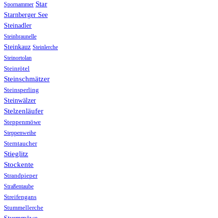
Star
Spornammer
Starnberger See
Steinadler
Steinbraunelle
Steinkauz
Steinlerche
Steinortolan
Steinrötel
Steinschmätzer
Steinsperling
Steinwälzer
Stelzenläufer
Steppenmöwe
Steppenweihe
Sterntaucher
Stieglitz
Stockente
Strandpieper
Straßentaube
Streifengans
Stummellerche
Sturmmöwe