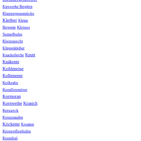
Kieswerke Berglern
Klappergrasmücke
Kleiber
Kleine
Bergente
Kleines
Sumpfhuhn
Kleinspecht
Klippenkleiber
Knutt
Knackerlerche
Knäkente
Kohlmeise
Kolbenente
Kolkrabe
Korallenmöwe
Kormoran
Kranich
Kornweihe
Kreuzeck
Kreuzstauden
Krickente
Kroatien
Kronenflughuhn
Krumltal