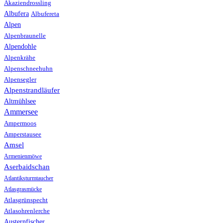
Akaziendrossling
Albufera
Albufereta
Alpen
Alpenbraunelle
Alpendohle
Alpenkrähe
Alpenschneehuhn
Alpensegler
Alpenstrandläufer
Altmühlsee
Ammersee
Ampermoos
Amperstausee
Amsel
Armenienmöwe
Aserbaidschan
Atlantiksturmtaucher
Atlasgrasmücke
Atlasgrünspecht
Atlasohrenlerche
Austernfischer