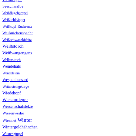
Seeschwalbe
Weißflügelgimpel
Weißkehlsänger
Weißkopf-Ruderente
Weißrückenspecht
Weißschwanzkiebitz
Weißstorch
Weißwangengans
Wellensittich
Wendehals
Wendelstein
Wespenbussard
Wettersteingebirge
Wiedehopf
Wiesenpieper
Wiesenschafstelze
Wiesenweihe
Winter
Wiesmet
Wintergoldhähnchen
Wüstengimpel