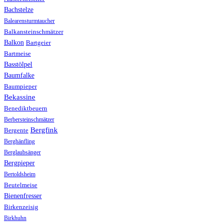
Bachstelze
Balearensturmtaucher
Balkansteinschmätzer
Balkon
Bartgeier
Bartmeise
Basstölpel
Baumfalke
Baumpieper
Bekassine
Benediktbeuern
Berbersteinschmätzer
Bergfink
Bergente
Berghänfling
Berglaubsänger
Bergpieper
Bertoldsheim
Beutelmeise
Bienenfresser
Birkenzeisig
Birkhuhn