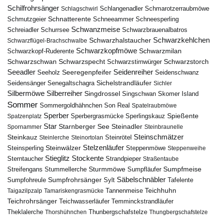
Schilfrohrsänger
Schlangenadler
Schlagschwirl
Schmarotzerraubmöwe
Schnatterente
Schmutzgeier
Schneeammer
Schneesperling
Schwanzmeise
Schwarzbrauenalbatros
Schreiadler
Schurrsee
Schwarzkehlchen
Schwarzhalstaucher
Schwarzflügel-Brachschwalbe
Schwarzkopfmöwe
Schwarzmilan
Schwarzkopf-Ruderente
Schwarzschwan
Schwarzspecht
Schwarzstirnwürger
Schwarzstorch
Seeadler
Seidenreiher
Seeregenpfeifer
Seeholz
Seidenschwanz
Seidensänger
Sichelstrandläufer
Senegaltschagra
Sichler
Silbermöwe
Silberreiher
Singdrossel
Singschwan
Skomer Island
Sommer
Sommergoldhähnchen
Son Real
Spatelraubmöwe
Sperber
Sperbergrasmücke
Spießente
Spatzenplatz
Sperlingskauz
Star
Starnberger See
Steinadler
Spornammer
Steinbraunelle
Steinschmätzer
Steinkauz
Steinrötel
Steinlerche
Steinortolan
Steinwälzer
Stelzenläufer
Steinsperling
Steppenmöwe
Steppenweihe
Stieglitz
Stockente
Sterntaucher
Strandpieper
Straßentaube
Sturmmöwe
Sumpfmeise
Streifengans
Sumpfläufer
Stummellerche
Sumpfrohrsänger
Säbelschnäbler
Sylt
Tafelente
Sumpfohreule
Teichhuhn
Tannenmeise
Taigazilpzalp
Tamariskengrasmücke
Teichrohrsänger
Teichwasserläufer
Temminckstrandläufer
Theklalerche
Thunbergschafstelze
Thorshühnchen
Thungbergschafstelze