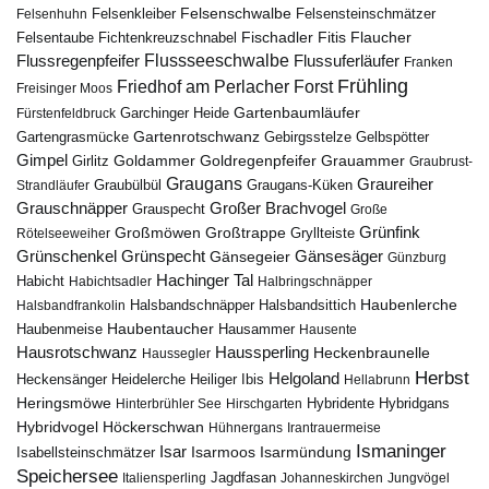
Felsenschwalbe
Felsensteinschmätzer
Felsenhuhn
Felsenkleiber
Fischadler
Fitis
Flaucher
Fichtenkreuzschnabel
Felsentaube
Flussregenpfeifer
Flussseeschwalbe
Flussuferläufer
Franken
Frühling
Friedhof am Perlacher Forst
Freisinger Moos
Gartenbaumläufer
Garchinger Heide
Fürstenfeldbruck
Gartenrotschwanz
Gartengrasmücke
Gebirgsstelze
Gelbspötter
Gimpel
Goldammer
Goldregenpfeifer
Girlitz
Grauammer
Graubrust-
Graugans
Graureiher
Graubülbül
Graugans-Küken
Strandläufer
Grauschnäpper
Großer Brachvogel
Grauspecht
Große
Grünfink
Großmöwen
Großtrappe
Rötelseeweiher
Gryllteiste
Gänsesäger
Grünschenkel
Grünspecht
Gänsegeier
Günzburg
Hachinger Tal
Habicht
Habichtsadler
Halbringschnäpper
Haubenlerche
Halsbandfrankolin
Halsbandschnäpper
Halsbandsittich
Haubentaucher
Haubenmeise
Hausammer
Hausente
Hausrotschwanz
Haussperling
Heckenbraunelle
Haussegler
Herbst
Helgoland
Heidelerche
Heiliger Ibis
Heckensänger
Hellabrunn
Heringsmöwe
Hybridgans
Hinterbrühler See
Hirschgarten
Hybridente
Höckerschwan
Hybridvogel
Hühnergans
Irantrauermeise
Ismaninger
Isar
Isarmündung
Isabellsteinschmätzer
Isarmoos
Speichersee
Italiensperling
Jagdfasan
Johanneskirchen
Jungvögel