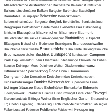
Austernfischer
Bachstelze
Atlasohrenlerche
Balearensturmtaucher
Balkon
Basstölpel
Balkansteinschmätzer
Bartgeier
Bartmeise
Bekassine
Baumfalke
Baumpieper
Benediktbeuern
Bergfink
Berbersteinschmätzer
Bergente
Berghänfling
Berglaubsänger
Bergpieper
Bienenfresser
Beutelmeise
Bertoldsheim
Birkenzeisig
Blaumeise
Blaukehlchen
Blaumerle
Birkhuhn
Blassspötter
Bluthänfling
Blauohrelster
Blauracke
Blutspecht
Blauwangenspint
Blässhuhn
Brandseeschwalbe
Blässgans
Brandgans
Bodensee
Braunkehlchen
Brillengrasmücke
Braunkehl-Uferschwalbe
Brautente
Bruchwasserläufer
Buchfink
Buntspecht
Campeon-
Burghausen
Park
Chiemsee
Chileflamingo
Cap Formentor
Cham
Chukarhuhn
Cúber-
Diademrotschwanz
Stausee
Deininger Moos
Deininger Weiher
Dohle
Dithmarscher Speicherkoog
Donau
Donaumoos
Dorngrasmücke
Dornspötter
Dreizehenmöwe
Dreizehenspecht
Drosselrohrsänger
Dunkler Wasserläufer
Düne
Dupontlerche
Echinger Stausee
Eichelhäher
Eiderente
Eichenkofen
Eibsee
Eisvogel
Eistaucher
Eidersperrwerk
Einfarbstar
Eisente
Eissturmvogel
Englischer Garten
Entenweiher
Eisvogelbrutplatz
Eittinger Weiher
Elster
Erlenzeisig
Fahlbürzel-Steinschmätzer
Erg Chebbi
Ergolding
Fahlsegler
Feldsperling
Feldlerche
Falkenbussard
Federsee
Feldschwirl