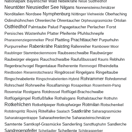
Nebelkrähe
Nationalpark Bayerischer Wald
Neue Südfriedhof
Neuntöter
Neusiedler See
Nilgans
Nonnensteinschmätzer
Nymphenburg
Norditalien
Nordsee
Nöttinger Viehweide
Oberhaching
Odinshühnchen
Ohrentaucher
Ortolan
Ohrenlerche
Orpheusgrasmücke
Ostfriedhof
Palud
Palmtaube
Papageitaucher
Perlacher Forst
Pfuhlschnepfe
Pfeifente
Persisches Wüstenhuhn
Pfatter
Pirol
Prachttaucher
Plattling
Purpurhuhn
Pharaonenziegenmelker
Rabenkrähe
Purpurreiher
Raisting
Rallenreiher
Rambower Moor
Raubwürger
Raubseeschwalbe
Raublinger Stammbeckenmoore
Rauchschwalbe
Raubwürger elegans
Rebhuhn
Raufußbussard
Rauris
Reiherente
Rheindelta
Regenbrachvogel
Regentalaue
Rennvogel
Ringeltaube
Ringdrossel
Ringelgans
Riedboden
Riesenrotschwanz
Rohrammer
Ringschnabelente
Ringschnabelenten-Hybrid
Rohrdommel
Rohrweihe
Rohrschwirl
Rosaflamingo
Rosapelikan
Rosenheim-Pang
Rostgans
Rotdrossel
Rosenstar
Rotflügel-Brachschwalbe
Rotfußfalke
Rothalsgans
Rothalstaucher
Rotflügelgimpel
Rothuhn
Rotkehlchen
Rotmilan
Rotschenkel
Rotkopfwürger
Rotkehlpieper
Saatkrähe
Rovinj
Rotstirngirlitz
Rötelfalke
Saalach
Saharagrasmücke
Saharasteinschmätzer
Saharakragentrappe
Saharaohrenlerche
Samtente
Sanderling
Samtkopf-Grasmücke
Sandflughuhn
Sandlerche
Sandregenpfeifer
Schellente
Schelladler
Schikrasperber