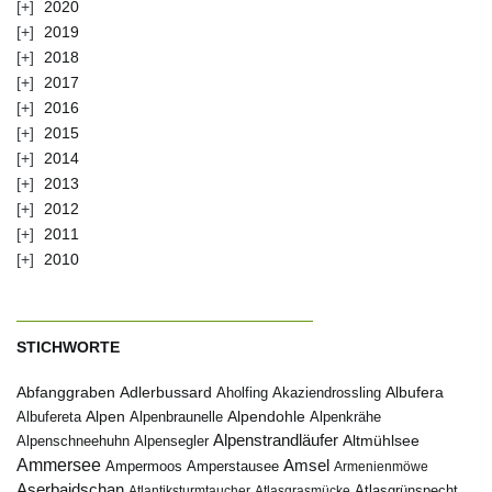
2020
2019
2018
2017
2016
2015
2014
2013
2012
2011
2010
STICHWORTE
Abfanggraben
Albufera
Adlerbussard
Aholfing
Akaziendrossling
Alpen
Albufereta
Alpenbraunelle
Alpendohle
Alpenkrähe
Alpenstrandläufer
Alpenschneehuhn
Alpensegler
Altmühlsee
Ammersee
Amsel
Ampermoos
Amperstausee
Armenienmöwe
Aserbaidschan
Atlantiksturmtaucher
Atlasgrasmücke
Atlasgrünspecht