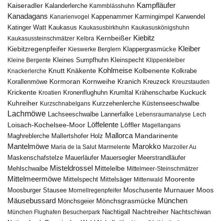
Kampfläufer
Kaiseradler
Kalanderlerche
Kammblässhuhn
Kanadagans
Karmingimpel
Karwendel
Kanarienvogel
Kappenammer
Katinger Watt
Kaukasus
Kaukasusbirkhuhn
Kaukasuskönigshuhn
Kiebitz
Kernbeißer
Kaukasussteinschmätzer
Kelbra
Kiebitzregenpfeifer
Kleiber
Klappergrasmücke
Kieswerke Berglern
Kleines Sumpfhuhn
Kleinspecht
Kleine Bergente
Klippenkleiber
Kohlmeise
Knutt
Knäkente
Kolbenente
Knackerlerche
Kolkrabe
Kormoran
Kornweihe
Kranich
Kreuzeck
Korallenmöwe
Kreuzstauden
Krickente
Kuckuck
Kroatien
Kronenflughuhn
Krumltal
Krähenscharbe
Kuhreiher
Küstenseeschwalbe
Kurzschnabelgans
Kurzzehenlerche
Lachmöwe
Lannerfalke
Lachseeschwalbe
Lebensraumanalyse
Lech
Löffelente
Löffler
Loisach-Kochelsee-Moor
Magellangans
Mallorca
Mandarinente
Maghreblerche
Mallertshofer Holz
Marokko
Mantelmöwe
Maria de la Salut
Marmelente
Marzoller Au
Maskenschafstelze
Mauersegler
Mauerläufer
Meerstrandläufer
Misteldrossel
Mehlschwalbe
Mittelelbe
Mittelmeer-Steinschmätzer
Mittelmeermöwe
Mittelsäger
Moorente
Mittelspecht
Mittenwald
Murnauer Moos
Moosburger Stausee
Mornellregenpfeifer
Moschusente
Mäusebussard
München
Mönchsgeier
Mönchsgrasmücke
Nachtreiher
Nachtigall
München Flughafen Besucherpark
Nachtschiwan