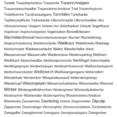
Trauerschnäpper
Tordalk
Trauerbachstelze
Trauerente
Trauerseeschwalbe
Trauersteinschmätzer
Triel
Tropfenflughuhn
Turmfalke
Trottellumme
Tundrasaatgans
Turteltaube
Uferschnepfe
Tüpfelsumpfhuhn
Uferschwalbe
Türkentaube
Uhu
Urlaub
Ungarn
Unterer Inn
Vogelhaus
Ultramarinmeise
Unterfranken
Vogelstation Benediktbeuern
Vogelinsel
Vogelschutzgebiet
Wacholderdrossel
Wacholderlaubsänger
Wachtel
Wachtelkönig
Waldkauz
Waldohreule
Waldrapp
Wagbachniederung
Waldbaumläufer
Wales
Wanderfalke
Waldschnepfe
Waldwasserläufer
Wank
Wasseramsel
Wasserralle
Weidenmeise
Weidensperling
Weilheim
Weißbart-Seeschwalbe
Weißbartgrasmücke
Weißflügel-Seeschwalbe
Weißflügelgimpel
Weißkehlsänger
Weißkopf-Ruderente
Weißrückenspecht
Weißstorch
Weißwangengans
Weißschwanzkiebitz
Wellensittich
Wendehals
Wespenbussard
Wendelstein
Wettersteingebirge
Wiedehopf
Wiesenpieper
Wiesenschafstelze
Wiesmet
Wiesenweihe
Winter
Wintergoldhähnchen
Wüstenläuferlerche
Wüstengimpel
Wüstenprinie
Wüstenrabe
Wüstensperling
Wüstensteinschmätzer
Zaunkönig
Zilpzalp
Zaunammer
Wüstenuhu
Zellsee
Ziegenmelker
Zippammer
Zistensänger
Zuckerteiche
Zitronengirlitz
Zitronenschafstelze
Zwergdommel
Zwergmöwe
Zwergadler
Zwerggans
Zwergkanadagans