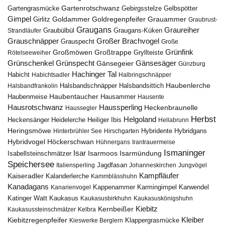
Gartenrotschwanz
Gartengrasmücke
Gebirgsstelze
Gelbspötter
Gimpel
Goldammer
Goldregenpfeifer
Girlitz
Grauammer
Graubrust-
Graugans
Graureiher
Graubülbül
Graugans-Küken
Strandläufer
Grauschnäpper
Großer Brachvogel
Grauspecht
Große
Grünfink
Großmöwen
Großtrappe
Rötelseeweiher
Gryllteiste
Gänsesäger
Grünschenkel
Grünspecht
Gänsegeier
Günzburg
Hachinger Tal
Habicht
Habichtsadler
Halbringschnäpper
Haubenlerche
Halsbandfrankolin
Halsbandschnäpper
Halsbandsittich
Haubentaucher
Haubenmeise
Hausammer
Hausente
Hausrotschwanz
Haussperling
Heckenbraunelle
Haussegler
Herbst
Helgoland
Heidelerche
Heiliger Ibis
Heckensänger
Hellabrunn
Heringsmöwe
Hybridgans
Hinterbrühler See
Hirschgarten
Hybridente
Höckerschwan
Hybridvogel
Hühnergans
Irantrauermeise
Ismaninger
Isar
Isarmündung
Isabellsteinschmätzer
Isarmoos
Speichersee
Italiensperling
Jagdfasan
Johanneskirchen
Jungvögel
Kampfläufer
Kaiseradler
Kalanderlerche
Kammblässhuhn
Kanadagans
Karmingimpel
Karwendel
Kanarienvogel
Kappenammer
Katinger Watt
Kaukasus
Kaukasusbirkhuhn
Kaukasuskönigshuhn
Kiebitz
Kernbeißer
Kaukasussteinschmätzer
Kelbra
Kiebitzregenpfeifer
Kleiber
Klappergrasmücke
Kieswerke Berglern