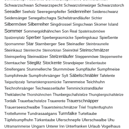
Schwarzschwan
Schwarzspecht
Schwarzstirnwürger
Schwarzstorch
Seeadler
Seidenreiher
Seeregenpfeifer
Seeholz
Seidenschwanz
Seidensänger
Sichelstrandläufer
Senegaltschagra
Sichler
Silbermöwe
Silberreiher
Singdrossel
Singschwan
Skomer Island
Sommer
Sommergoldhähnchen
Son Real
Spatelraubmöwe
Sperber
Sperbergrasmücke
Spießente
Spatzenplatz
Sperlingskauz
Star
Starnberger See
Steinadler
Spornammer
Steinbraunelle
Steinschmätzer
Steinkauz
Steinrötel
Steinlerche
Steinortolan
Steinwälzer
Stelzenläufer
Steinsperling
Steppenmöwe
Steppenweihe
Stieglitz
Stockente
Sterntaucher
Strandpieper
Straßentaube
Sturmmöwe
Sumpfmeise
Streifengans
Sumpfläufer
Stummellerche
Sumpfrohrsänger
Säbelschnäbler
Sylt
Tafelente
Sumpfohreule
Teichhuhn
Tannenmeise
Taigazilpzalp
Tamariskengrasmücke
Teichrohrsänger
Teichwasserläufer
Temminckstrandläufer
Theklalerche
Thunbergschafstelze
Thorshühnchen
Thungbergschafstelze
Trauerschnäpper
Tordalk
Trauerbachstelze
Trauerente
Trauerseeschwalbe
Trauersteinschmätzer
Triel
Tropfenflughuhn
Turmfalke
Trottellumme
Tundrasaatgans
Turteltaube
Uferschnepfe
Tüpfelsumpfhuhn
Uferschwalbe
Türkentaube
Uhu
Urlaub
Ungarn
Unterer Inn
Vogelhaus
Ultramarinmeise
Unterfranken