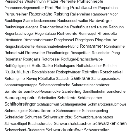
Pfuhlschnepfe
Pfeifente
Persisches Wüstenhuhn
Pfatter
Pirol
Prachttaucher
Plattling
Purpurhuhn
Pharaonenziegenmelker
Rabenkrähe
Purpurreiher
Raisting
Rallenreiher
Rambower Moor
Raubwürger
Raubseeschwalbe
Raublinger Stammbeckenmoore
Rauchschwalbe
Raubwürger elegans
Rebhuhn
Raufußbussard
Rauris
Reiherente
Rheindelta
Regenbrachvogel
Regentalaue
Rennvogel
Ringeltaube
Ringdrossel
Ringelgans
Riedboden
Riesenrotschwanz
Rohrammer
Ringschnabelente
Ringschnabelenten-Hybrid
Rohrdommel
Rohrweihe
Rohrschwirl
Rosaflamingo
Rosapelikan
Rosenheim-Pang
Rostgans
Rotdrossel
Rosenstar
Rotflügel-Brachschwalbe
Rotfußfalke
Rothalsgans
Rothalstaucher
Rotflügelgimpel
Rothuhn
Rotkehlchen
Rotmilan
Rotschenkel
Rotkopfwürger
Rotkehlpieper
Saatkrähe
Rovinj
Rotstirngirlitz
Rötelfalke
Saalach
Saharagrasmücke
Saharasteinschmätzer
Saharakragentrappe
Saharaohrenlerche
Samtente
Sanderling
Samtkopf-Grasmücke
Sandflughuhn
Sandlerche
Sandregenpfeifer
Schellente
Schelladler
Schikrasperber
Schilfrohrsänger
Schlangenadler
Schlagschwirl
Schmarotzerraubmöwe
Schnatterente
Schmutzgeier
Schneeammer
Schneesperling
Schwanzmeise
Schwarzbrauenalbatros
Schreiadler
Schurrsee
Schwarzkehlchen
Schwarzhalstaucher
Schwarzflügel-Brachschwalbe
Schwarzkopfmöwe
Schwarzmilan
Schwarzkopf-Ruderente