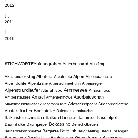
2012
2011
2010
STICHWORTE
Abfanggraben
Adlerbussard
Aholfing
Albufera
Alpen
Albufereta
Alpenbraunelle
Akaziendrossling
Alpendohle
Alpenkrähe
Alpenschneehuhn
Alpensegler
Ammersee
Alpenstrandläufer
Altmühlsee
Ampermoos
Amsel
Aserbaidschan
Amperstausee
Armenienmöwe
Atlantiksturmtaucher
Atlasgrasmücke
Atlasgrünspecht
Atlasohrenlerche
Austernfischer
Bachstelze
Balearensturmtaucher
Balkon
Basstölpel
Balkansteinschmätzer
Bartgeier
Bartmeise
Bekassine
Baumfalke
Baumpieper
Benediktbeuern
Bergfink
Berbersteinschmätzer
Bergente
Berghänfling
Berglaubsänger
Bergpieper
Bienenfresser
Beutelmeise