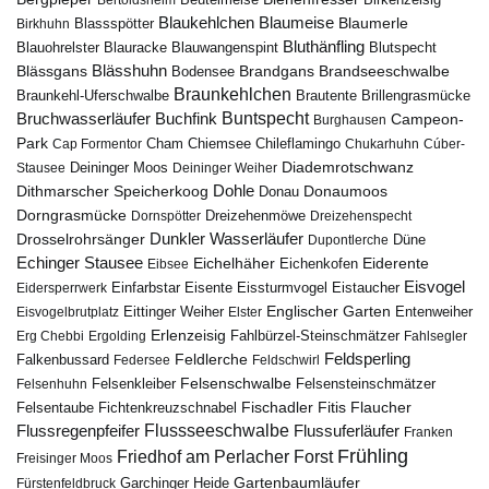
Bertoldsheim
Birkenzeisig
Blaumeise
Blaukehlchen
Blaumerle
Birkhuhn
Blassspötter
Bluthänfling
Blauohrelster
Blauracke
Blutspecht
Blauwangenspint
Blässhuhn
Brandseeschwalbe
Blässgans
Brandgans
Bodensee
Braunkehlchen
Brillengrasmücke
Braunkehl-Uferschwalbe
Brautente
Bruchwasserläufer
Buchfink
Buntspecht
Campeon-
Burghausen
Park
Chiemsee
Chileflamingo
Cap Formentor
Cham
Chukarhuhn
Cúber-
Diademrotschwanz
Stausee
Deininger Moos
Deininger Weiher
Dohle
Dithmarscher Speicherkoog
Donau
Donaumoos
Dorngrasmücke
Dornspötter
Dreizehenmöwe
Dreizehenspecht
Drosselrohrsänger
Dunkler Wasserläufer
Düne
Dupontlerche
Echinger Stausee
Eichelhäher
Eiderente
Eichenkofen
Eibsee
Eisvogel
Eistaucher
Eidersperrwerk
Einfarbstar
Eisente
Eissturmvogel
Englischer Garten
Entenweiher
Eisvogelbrutplatz
Eittinger Weiher
Elster
Erlenzeisig
Fahlbürzel-Steinschmätzer
Erg Chebbi
Ergolding
Fahlsegler
Feldsperling
Feldlerche
Falkenbussard
Federsee
Feldschwirl
Felsenschwalbe
Felsensteinschmätzer
Felsenhuhn
Felsenkleiber
Fischadler
Fitis
Flaucher
Fichtenkreuzschnabel
Felsentaube
Flussregenpfeifer
Flussseeschwalbe
Flussuferläufer
Franken
Frühling
Friedhof am Perlacher Forst
Freisinger Moos
Gartenbaumläufer
Garchinger Heide
Fürstenfeldbruck