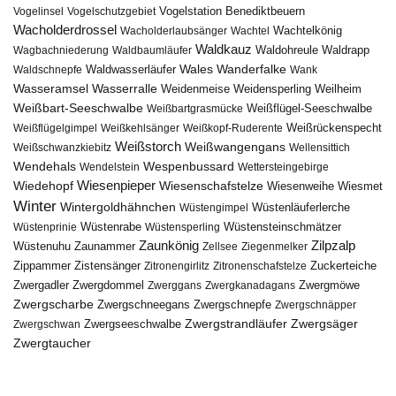
Vogelstation Benediktbeuern
Vogelinsel
Vogelschutzgebiet
Wacholderdrossel
Wacholderlaubsänger
Wachtel
Wachtelkönig
Waldkauz
Waldohreule
Waldrapp
Wagbachniederung
Waldbaumläufer
Wales
Wanderfalke
Waldschnepfe
Waldwasserläufer
Wank
Wasseramsel
Wasserralle
Weidenmeise
Weidensperling
Weilheim
Weißbart-Seeschwalbe
Weißbartgrasmücke
Weißflügel-Seeschwalbe
Weißflügelgimpel
Weißkehlsänger
Weißkopf-Ruderente
Weißrückenspecht
Weißstorch
Weißwangengans
Weißschwanzkiebitz
Wellensittich
Wendehals
Wespenbussard
Wendelstein
Wettersteingebirge
Wiedehopf
Wiesenpieper
Wiesenschafstelze
Wiesmet
Wiesenweihe
Winter
Wintergoldhähnchen
Wüstenläuferlerche
Wüstengimpel
Wüstenprinie
Wüstenrabe
Wüstensperling
Wüstensteinschmätzer
Zaunkönig
Zilpzalp
Zaunammer
Wüstenuhu
Zellsee
Ziegenmelker
Zippammer
Zistensänger
Zuckerteiche
Zitronengirlitz
Zitronenschafstelze
Zwergdommel
Zwergmöwe
Zwergadler
Zwerggans
Zwergkanadagans
Zwergscharbe
Zwergschneegans
Zwergschnepfe
Zwergschnäpper
Zwergstrandläufer
Zwergseeschwalbe
Zwergsäger
Zwergschwan
Zwergtaucher