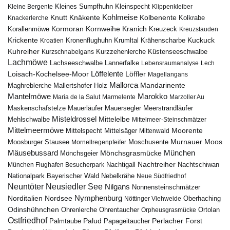
Kleines Sumpfhuhn
Kleinspecht
Kleine Bergente
Klippenkleiber
Kohlmeise
Knutt
Knäkente
Kolbenente
Knackerlerche
Kolkrabe
Kormoran
Kornweihe
Kranich
Kreuzeck
Korallenmöwe
Kreuzstauden
Krickente
Kuckuck
Kroatien
Kronenflughuhn
Krumltal
Krähenscharbe
Kuhreiher
Küstenseeschwalbe
Kurzschnabelgans
Kurzzehenlerche
Lachmöwe
Lannerfalke
Lachseeschwalbe
Lebensraumanalyse
Lech
Löffelente
Löffler
Loisach-Kochelsee-Moor
Magellangans
Mallorca
Mandarinente
Maghreblerche
Mallertshofer Holz
Marokko
Mantelmöwe
Maria de la Salut
Marmelente
Marzoller Au
Maskenschafstelze
Mauersegler
Mauerläufer
Meerstrandläufer
Misteldrossel
Mehlschwalbe
Mittelelbe
Mittelmeer-Steinschmätzer
Mittelmeermöwe
Mittelsäger
Moorente
Mittelspecht
Mittenwald
Murnauer Moos
Moosburger Stausee
Mornellregenpfeifer
Moschusente
Mäusebussard
München
Mönchsgeier
Mönchsgrasmücke
Nachtreiher
Nachtigall
München Flughafen Besucherpark
Nachtschiwan
Nebelkrähe
Nationalpark Bayerischer Wald
Neue Südfriedhof
Neuntöter
Neusiedler See
Nilgans
Nonnensteinschmätzer
Nymphenburg
Norditalien
Nordsee
Nöttinger Viehweide
Oberhaching
Odinshühnchen
Ohrentaucher
Ortolan
Ohrenlerche
Orpheusgrasmücke
Ostfriedhof
Palud
Palmtaube
Papageitaucher
Perlacher Forst