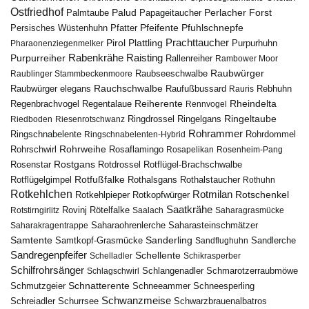
Ostfriedhof
Palud
Palmtaube
Papageitaucher
Perlacher Forst
Pfuhlschnepfe
Pfeifente
Persisches Wüstenhuhn
Pfatter
Pirol
Prachttaucher
Plattling
Purpurhuhn
Pharaonenziegenmelker
Rabenkrähe
Purpurreiher
Raisting
Rallenreiher
Rambower Moor
Raubwürger
Raubseeschwalbe
Raublinger Stammbeckenmoore
Rauchschwalbe
Raubwürger elegans
Rebhuhn
Raufußbussard
Rauris
Reiherente
Rheindelta
Regenbrachvogel
Regentalaue
Rennvogel
Ringeltaube
Ringdrossel
Ringelgans
Riedboden
Riesenrotschwanz
Rohrammer
Ringschnabelente
Ringschnabelenten-Hybrid
Rohrdommel
Rohrweihe
Rohrschwirl
Rosaflamingo
Rosapelikan
Rosenheim-Pang
Rostgans
Rotdrossel
Rosenstar
Rotflügel-Brachschwalbe
Rotfußfalke
Rothalsgans
Rothalstaucher
Rotflügelgimpel
Rothuhn
Rotkehlchen
Rotmilan
Rotschenkel
Rotkopfwürger
Rotkehlpieper
Saatkrähe
Rovinj
Rotstirngirlitz
Rötelfalke
Saalach
Saharagrasmücke
Saharasteinschmätzer
Saharakragentrappe
Saharaohrenlerche
Samtente
Sanderling
Samtkopf-Grasmücke
Sandflughuhn
Sandlerche
Sandregenpfeifer
Schellente
Schelladler
Schikrasperber
Schilfrohrsänger
Schlangenadler
Schlagschwirl
Schmarotzerraubmöwe
Schnatterente
Schmutzgeier
Schneeammer
Schneesperling
Schwanzmeise
Schwarzbrauenalbatros
Schreiadler
Schurrsee