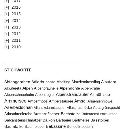
2017
2016
2015
2014
2013
2012
2011
2010
STICHWORTE
Abfanggraben
Albufera
Adlerbussard
Aholfing
Akaziendrossling
Alpen
Albufereta
Alpenbraunelle
Alpendohle
Alpenkrähe
Alpenstrandläufer
Alpenschneehuhn
Alpensegler
Altmühlsee
Ammersee
Amsel
Ampermoos
Amperstausee
Armenienmöwe
Aserbaidschan
Atlantiksturmtaucher
Atlasgrasmücke
Atlasgrünspecht
Austernfischer
Bachstelze
Atlasohrenlerche
Balearensturmtaucher
Balkon
Basstölpel
Balkansteinschmätzer
Bartgeier
Bartmeise
Bekassine
Baumfalke
Baumpieper
Benediktbeuern