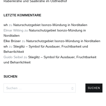
Rabenkrähe und Saatkrähe im Ostfriedhof
LETZTE KOMMENTARE
wh
zu
Naturschutzgebiet Isonzo-Mündung in Norditalien
Elmar Witting
zu
Naturschutzgebiet Isonzo-Mündung in
Norditalien
Elke Brüser
zu
Naturschutzgebiet Isonzo-Mündung in Norditalien
wh
zu
Stieglitz – Symbol für Ausdauer, Fruchtbarkeit und
Beharrlichkeit
Guido Seibel
zu
Stieglitz – Symbol für Ausdauer, Fruchtbarkeit
und Beharrlichkeit
SUCHEN
Suchen
nach: