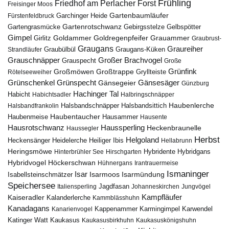
Frühling
Friedhof am Perlacher Forst
Freisinger Moos
Gartenbaumläufer
Garchinger Heide
Fürstenfeldbruck
Gartenrotschwanz
Gartengrasmücke
Gebirgsstelze
Gelbspötter
Gimpel
Goldammer
Goldregenpfeifer
Girlitz
Grauammer
Graubrust-
Graugans
Graureiher
Graubülbül
Graugans-Küken
Strandläufer
Grauschnäpper
Großer Brachvogel
Grauspecht
Große
Grünfink
Großmöwen
Großtrappe
Rötelseeweiher
Gryllteiste
Gänsesäger
Grünschenkel
Grünspecht
Gänsegeier
Günzburg
Hachinger Tal
Habicht
Habichtsadler
Halbringschnäpper
Haubenlerche
Halsbandfrankolin
Halsbandschnäpper
Halsbandsittich
Haubentaucher
Haubenmeise
Hausammer
Hausente
Hausrotschwanz
Haussperling
Heckenbraunelle
Haussegler
Herbst
Helgoland
Heidelerche
Heiliger Ibis
Heckensänger
Hellabrunn
Heringsmöwe
Hybridgans
Hinterbrühler See
Hirschgarten
Hybridente
Höckerschwan
Hybridvogel
Hühnergans
Irantrauermeise
Ismaninger
Isar
Isarmündung
Isabellsteinschmätzer
Isarmoos
Speichersee
Italiensperling
Jagdfasan
Johanneskirchen
Jungvögel
Kampfläufer
Kaiseradler
Kalanderlerche
Kammblässhuhn
Kanadagans
Karmingimpel
Karwendel
Kanarienvogel
Kappenammer
Katinger Watt
Kaukasus
Kaukasusbirkhuhn
Kaukasuskönigshuhn