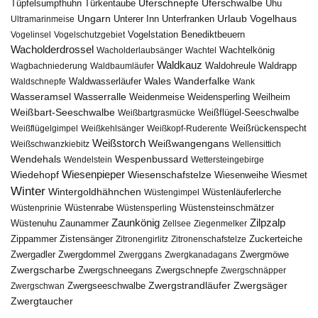
Uferschnepfe
Tüpfelsumpfhuhn
Uferschwalbe
Türkentaube
Uhu
Urlaub
Ungarn
Unterer Inn
Vogelhaus
Ultramarinmeise
Unterfranken
Vogelstation Benediktbeuern
Vogelinsel
Vogelschutzgebiet
Wacholderdrossel
Wacholderlaubsänger
Wachtel
Wachtelkönig
Waldkauz
Waldohreule
Waldrapp
Wagbachniederung
Waldbaumläufer
Wales
Wanderfalke
Waldschnepfe
Waldwasserläufer
Wank
Wasseramsel
Wasserralle
Weidenmeise
Weidensperling
Weilheim
Weißbart-Seeschwalbe
Weißbartgrasmücke
Weißflügel-Seeschwalbe
Weißflügelgimpel
Weißkehlsänger
Weißkopf-Ruderente
Weißrückenspecht
Weißstorch
Weißwangengans
Weißschwanzkiebitz
Wellensittich
Wendehals
Wespenbussard
Wendelstein
Wettersteingebirge
Wiedehopf
Wiesenpieper
Wiesenschafstelze
Wiesmet
Wiesenweihe
Winter
Wintergoldhähnchen
Wüstenläuferlerche
Wüstengimpel
Wüstenprinie
Wüstenrabe
Wüstensperling
Wüstensteinschmätzer
Zaunkönig
Zilpzalp
Zaunammer
Wüstenuhu
Zellsee
Ziegenmelker
Zippammer
Zistensänger
Zuckerteiche
Zitronengirlitz
Zitronenschafstelze
Zwergdommel
Zwergmöwe
Zwergadler
Zwerggans
Zwergkanadagans
Zwergscharbe
Zwergschneegans
Zwergschnepfe
Zwergschnäpper
Zwergstrandläufer
Zwergseeschwalbe
Zwergsäger
Zwergschwan
Zwergtaucher