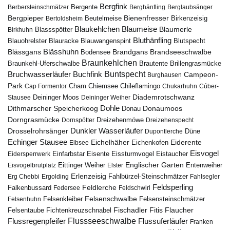
Bergfink
Berbersteinschmätzer
Bergente
Berghänfling
Berglaubsänger
Bergpieper
Bienenfresser
Beutelmeise
Bertoldsheim
Birkenzeisig
Blaumeise
Blaukehlchen
Blaumerle
Birkhuhn
Blassspötter
Bluthänfling
Blauohrelster
Blauracke
Blutspecht
Blauwangenspint
Blässhuhn
Brandseeschwalbe
Blässgans
Brandgans
Bodensee
Braunkehlchen
Brillengrasmücke
Braunkehl-Uferschwalbe
Brautente
Bruchwasserläufer
Buchfink
Buntspecht
Campeon-
Burghausen
Park
Chiemsee
Chileflamingo
Cap Formentor
Cham
Chukarhuhn
Cúber-
Diademrotschwanz
Stausee
Deininger Moos
Deininger Weiher
Dohle
Dithmarscher Speicherkoog
Donau
Donaumoos
Dorngrasmücke
Dornspötter
Dreizehenmöwe
Dreizehenspecht
Drosselrohrsänger
Dunkler Wasserläufer
Düne
Dupontlerche
Echinger Stausee
Eichelhäher
Eiderente
Eichenkofen
Eibsee
Eisvogel
Eistaucher
Eidersperrwerk
Einfarbstar
Eisente
Eissturmvogel
Englischer Garten
Entenweiher
Eisvogelbrutplatz
Eittinger Weiher
Elster
Erlenzeisig
Fahlbürzel-Steinschmätzer
Erg Chebbi
Ergolding
Fahlsegler
Feldsperling
Feldlerche
Falkenbussard
Federsee
Feldschwirl
Felsenschwalbe
Felsensteinschmätzer
Felsenhuhn
Felsenkleiber
Fischadler
Fitis
Flaucher
Fichtenkreuzschnabel
Felsentaube
Flussregenpfeifer
Flussseeschwalbe
Flussuferläufer
Franken