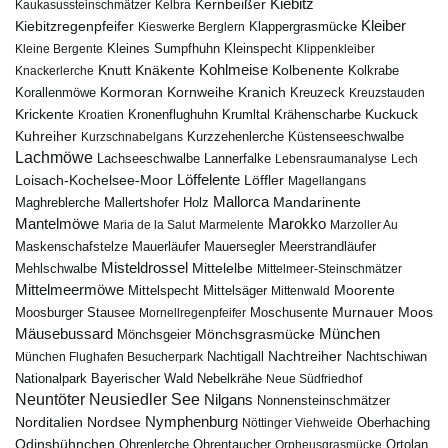
Kiebitz
Kernbeißer
Kaukasussteinschmätzer
Kelbra
Kiebitzregenpfeifer
Kleiber
Klappergrasmücke
Kieswerke Berglern
Kleines Sumpfhuhn
Kleinspecht
Kleine Bergente
Klippenkleiber
Kohlmeise
Knutt
Knäkente
Kolbenente
Knackerlerche
Kolkrabe
Kormoran
Kornweihe
Kranich
Kreuzeck
Korallenmöwe
Kreuzstauden
Krickente
Kuckuck
Kroatien
Kronenflughuhn
Krumltal
Krähenscharbe
Kuhreiher
Küstenseeschwalbe
Kurzschnabelgans
Kurzzehenlerche
Lachmöwe
Lannerfalke
Lachseeschwalbe
Lebensraumanalyse
Lech
Löffelente
Löffler
Loisach-Kochelsee-Moor
Magellangans
Mallorca
Mandarinente
Maghreblerche
Mallertshofer Holz
Marokko
Mantelmöwe
Maria de la Salut
Marmelente
Marzoller Au
Maskenschafstelze
Mauersegler
Mauerläufer
Meerstrandläufer
Misteldrossel
Mehlschwalbe
Mittelelbe
Mittelmeer-Steinschmätzer
Mittelmeermöwe
Mittelsäger
Moorente
Mittelspecht
Mittenwald
Murnauer Moos
Moosburger Stausee
Mornellregenpfeifer
Moschusente
Mäusebussard
München
Mönchsgeier
Mönchsgrasmücke
Nachtreiher
Nachtigall
München Flughafen Besucherpark
Nachtschiwan
Nebelkrähe
Nationalpark Bayerischer Wald
Neue Südfriedhof
Neuntöter
Neusiedler See
Nilgans
Nonnensteinschmätzer
Nymphenburg
Norditalien
Nordsee
Nöttinger Viehweide
Oberhaching
Odinshühnchen
Ohrentaucher
Ortolan
Ohrenlerche
Orpheusgrasmücke