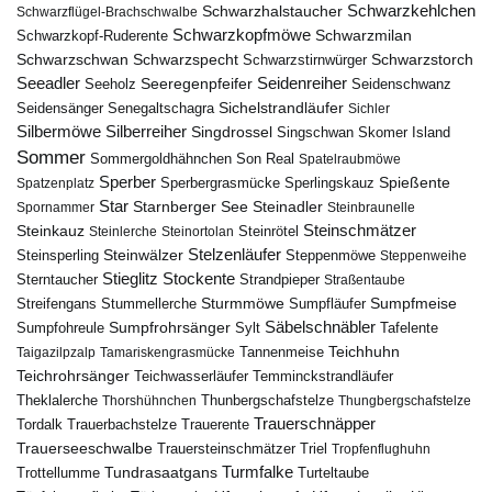
Schwarzkehlchen
Schwarzhalstaucher
Schwarzflügel-Brachschwalbe
Schwarzkopfmöwe
Schwarzmilan
Schwarzkopf-Ruderente
Schwarzschwan
Schwarzspecht
Schwarzstirnwürger
Schwarzstorch
Seeadler
Seidenreiher
Seeregenpfeifer
Seeholz
Seidenschwanz
Seidensänger
Sichelstrandläufer
Senegaltschagra
Sichler
Silbermöwe
Silberreiher
Singdrossel
Singschwan
Skomer Island
Sommer
Sommergoldhähnchen
Son Real
Spatelraubmöwe
Sperber
Sperbergrasmücke
Spießente
Spatzenplatz
Sperlingskauz
Star
Starnberger See
Steinadler
Spornammer
Steinbraunelle
Steinschmätzer
Steinkauz
Steinrötel
Steinlerche
Steinortolan
Steinwälzer
Stelzenläufer
Steinsperling
Steppenmöwe
Steppenweihe
Stieglitz
Stockente
Sterntaucher
Strandpieper
Straßentaube
Sturmmöwe
Sumpfmeise
Streifengans
Sumpfläufer
Stummellerche
Sumpfrohrsänger
Säbelschnäbler
Sylt
Tafelente
Sumpfohreule
Teichhuhn
Tannenmeise
Taigazilpzalp
Tamariskengrasmücke
Teichrohrsänger
Teichwasserläufer
Temminckstrandläufer
Theklalerche
Thunbergschafstelze
Thorshühnchen
Thungbergschafstelze
Trauerschnäpper
Tordalk
Trauerbachstelze
Trauerente
Trauerseeschwalbe
Trauersteinschmätzer
Triel
Tropfenflughuhn
Turmfalke
Trottellumme
Tundrasaatgans
Turteltaube