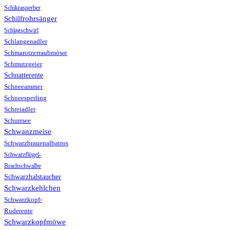
Schikrasperber
Schilfrohrsänger
Schlagschwirl
Schlangenadler
Schmarotzerraubmöwe
Schmutzgeier
Schnatterente
Schneeammer
Schneesperling
Schreiadler
Schurrsee
Schwanzmeise
Schwarzbrauenalbatros
Schwarzflügel-
Brachschwalbe
Schwarzhalstaucher
Schwarzkehlchen
Schwarzkopf-
Ruderente
Schwarzkopfmöwe