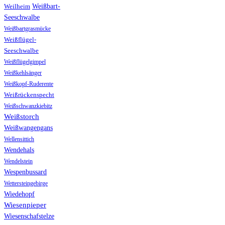
Weißbart-
Weilheim
Seeschwalbe
Weißbartgrasmücke
Weißflügel-
Seeschwalbe
Weißflügelgimpel
Weißkehlsänger
Weißkopf-Ruderente
Weißrückenspecht
Weißschwanzkiebitz
Weißstorch
Weißwangengans
Wellensittich
Wendehals
Wendelstein
Wespenbussard
Wettersteingebirge
Wiedehopf
Wiesenpieper
Wiesenschafstelze