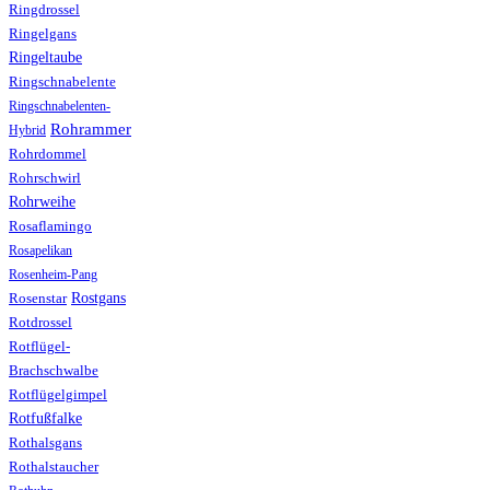
Ringdrossel
Ringelgans
Ringeltaube
Ringschnabelente
Ringschnabelenten-
Rohrammer
Hybrid
Rohrdommel
Rohrschwirl
Rohrweihe
Rosaflamingo
Rosapelikan
Rosenheim-Pang
Rostgans
Rosenstar
Rotdrossel
Rotflügel-
Brachschwalbe
Rotflügelgimpel
Rotfußfalke
Rothalsgans
Rothalstaucher