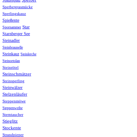
Spatzenplatz
Sperbergrasmücke
Sperlingskauz
Spießente
Star
Spornammer
Starnberger See
Steinadler
Steinbraunelle
Steinkauz
Steinlerche
Steinortolan
Steinrötel
Steinschmätzer
Steinsperling
Steinwälzer
Stelzenläufer
Steppenmöwe
Steppenweihe
Sterntaucher
Stieglitz
Stockente
Strandpieper