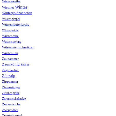
Wiesenweihe
Winter
Wiesmet
Wintergoldhähnchen
Wüstengimpel
Wüstenläuferlerche
Wüstenprinie
Wüstenrabe
Wüstensperling
Wüstensteinschmätzer
Wüstenuhu
Zaunammer
Zaunkönig
Zellsee
Ziegenmelker
Zilpzalp
Zippammer
Zistensänger
Zitronengirlitz
Zitronenschafstelze
Zuckerteiche
Zwergadler
Zwergdommel