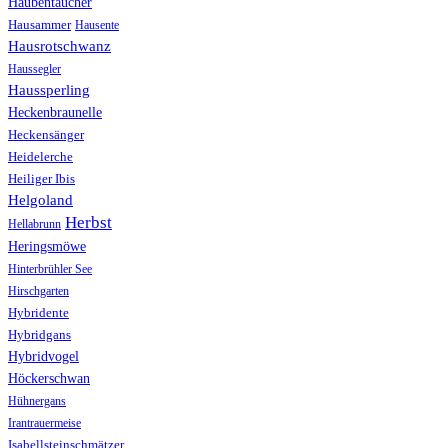
Haubentaucher
Hausammer
Hausente
Hausrotschwanz
Haussegler
Haussperling
Heckenbraunelle
Heckensänger
Heidelerche
Heiliger Ibis
Helgoland
Herbst
Hellabrunn
Heringsmöwe
Hinterbrühler See
Hirschgarten
Hybridente
Hybridgans
Hybridvogel
Höckerschwan
Hühnergans
Irantrauermeise
Isabellsteinschmätzer