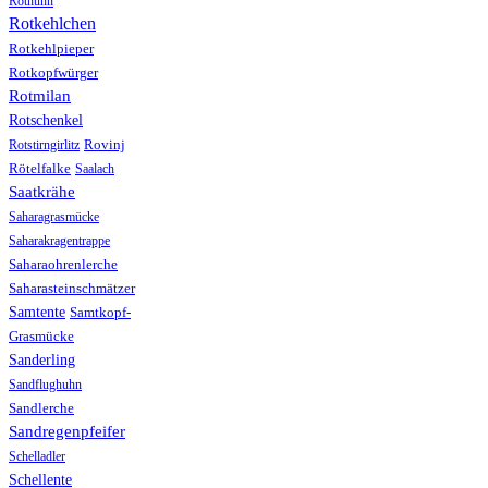
Rothuhn
Rotkehlchen
Rotkehlpieper
Rotkopfwürger
Rotmilan
Rotschenkel
Rotstirngirlitz
Rovinj
Rötelfalke
Saalach
Saatkrähe
Saharagrasmücke
Saharakragentrappe
Saharaohrenlerche
Saharasteinschmätzer
Samtente
Samtkopf-
Grasmücke
Sanderling
Sandflughuhn
Sandlerche
Sandregenpfeifer
Schelladler
Schellente