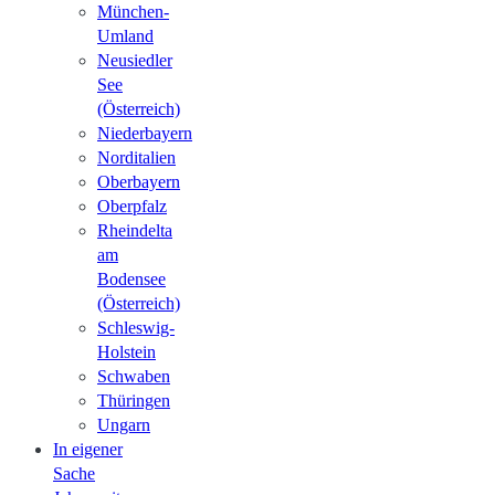
München-
Umland
Neusiedler
See
(Österreich)
Niederbayern
Norditalien
Oberbayern
Oberpfalz
Rheindelta
am
Bodensee
(Österreich)
Schleswig-
Holstein
Schwaben
Thüringen
Ungarn
In eigener
Sache