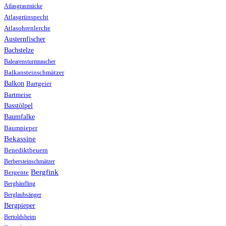
Atlasgrasmücke
Atlasgrünspecht
Atlasohrenlerche
Austernfischer
Bachstelze
Balearensturmtaucher
Balkansteinschmätzer
Balkon
Bartgeier
Bartmeise
Basstölpel
Baumfalke
Baumpieper
Bekassine
Benediktbeuern
Berbersteinschmätzer
Bergfink
Bergente
Berghänfling
Berglaubsänger
Bergpieper
Bertoldsheim