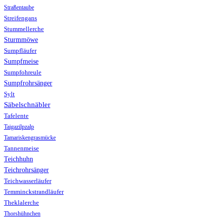
Straßentaube
Streifengans
Stummellerche
Sturmmöwe
Sumpfläufer
Sumpfmeise
Sumpfohreule
Sumpfrohrsänger
Sylt
Säbelschnäbler
Tafelente
Taigazilpzalp
Tamariskengrasmücke
Tannenmeise
Teichhuhn
Teichrohrsänger
Teichwasserläufer
Temminckstrandläufer
Theklalerche
Thorshühnchen