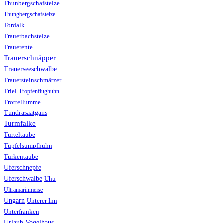
Thunbergschafstelze
Thungbergschafstelze
Tordalk
Trauerbachstelze
Trauerente
Trauerschnäpper
Trauerseeschwalbe
Trauersteinschmätzer
Triel
Tropfenflughuhn
Trottellumme
Tundrasaatgans
Turmfalke
Turteltaube
Tüpfelsumpfhuhn
Türkentaube
Uferschnepfe
Uferschwalbe
Uhu
Ultramarinmeise
Ungarn
Unterer Inn
Unterfranken
Urlaub
Vogelhaus