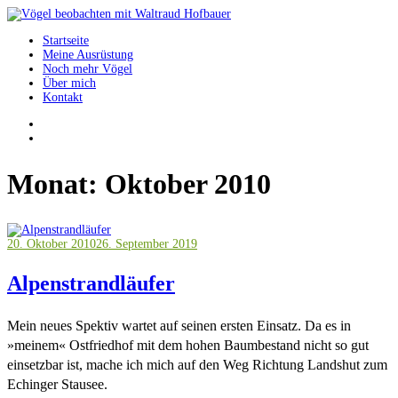
Springe
zum
Startseite
Inhalt
Vögel beobachten mit Waltraud Hofbauer
Meine Ausrüstung
Noch mehr Vögel
Über mich
Kontakt
Monat:
Oktober 2010
20. Oktober 2010
26. September 2019
Alpenstrandläufer
Mein neues Spektiv wartet auf seinen ersten Einsatz. Da es in
»meinem« Ostfriedhof mit dem hohen Baumbestand nicht so gut
einsetzbar ist, mache ich mich auf den Weg Richtung Landshut zum
Echinger Stausee.