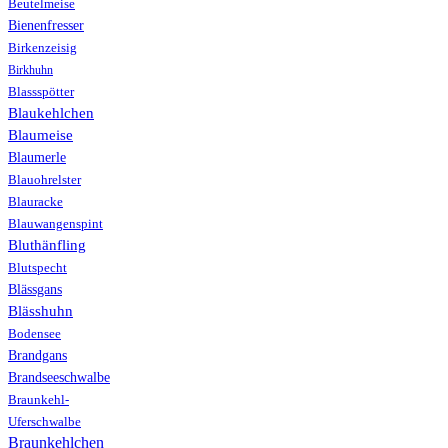
Beutelmeise
Bienenfresser
Birkenzeisig
Birkhuhn
Blassspötter
Blaukehlchen
Blaumeise
Blaumerle
Blauohrelster
Blauracke
Blauwangenspint
Bluthänfling
Blutspecht
Blässgans
Blässhuhn
Bodensee
Brandgans
Brandseeschwalbe
Braunkehl-
Uferschwalbe
Braunkehlchen