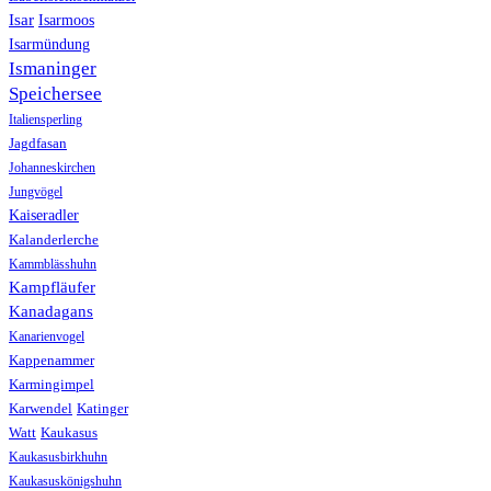
Isar
Isarmoos
Isarmündung
Ismaninger
Speichersee
Italiensperling
Jagdfasan
Johanneskirchen
Jungvögel
Kaiseradler
Kalanderlerche
Kammblässhuhn
Kampfläufer
Kanadagans
Kanarienvogel
Kappenammer
Karmingimpel
Karwendel
Katinger
Watt
Kaukasus
Kaukasusbirkhuhn
Kaukasuskönigshuhn