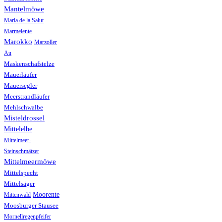
Mantelmöwe
Maria de la Salut
Marmelente
Marokko
Marzoller
Au
Maskenschafstelze
Mauerläufer
Mauersegler
Meerstrandläufer
Mehlschwalbe
Misteldrossel
Mittelelbe
Mittelmeer-
Steinschmätzer
Mittelmeermöwe
Mittelspecht
Mittelsäger
Moorente
Mittenwald
Moosburger Stausee
Mornellregenpfeifer