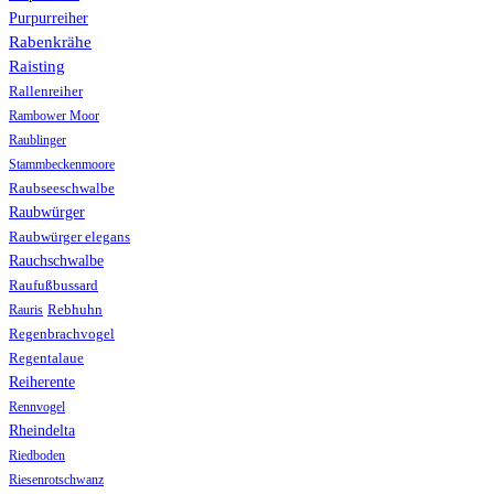
Purpurreiher
Rabenkrähe
Raisting
Rallenreiher
Rambower Moor
Raublinger
Stammbeckenmoore
Raubseeschwalbe
Raubwürger
Raubwürger elegans
Rauchschwalbe
Raufußbussard
Rebhuhn
Rauris
Regenbrachvogel
Regentalaue
Reiherente
Rennvogel
Rheindelta
Riedboden
Riesenrotschwanz