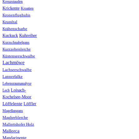
Kreuzstauden
Krickente
Kroatien
Kronenflughuhn
Krumltal
Krähenscharbe
Kuhreiher
Kuckuck
Kurzschnabelgans
Kurzzehenlerche
Küstenseeschwalbe
Lachmöwe
Lachseeschwalbe
Lannerfalke
Lebensraumanalyse
Loisach-
Lech
Kochelsee-Moor
Löffelente
Löffler
Magellangans
Maghreblerche
Mallertshofer Holz
Mallorca
Mandarinente