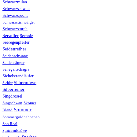
Schwarzmilan
Schwarzschwan
Schwarzspecht
Schwarzstirnwürger
Schwarzstorch
Seeadler
Seeholz
Seeregenpfeifer
Seidenreiher
Seidenschwanz
Seidensänger
Senegaltschagra
Sichelstrandläufer
Silbermöwe
Sichler
Silberreiher
Singdrossel
Singschwan
Skomer
Sommer
Island
Sommergoldhähnchen
Son Real
Spatelraubmöwe
Sperber