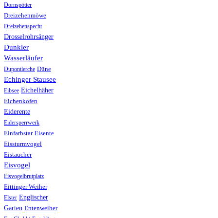
Dornspötter
Dreizehenmöwe
Dreizehenspecht
Drosselrohrsänger
Dunkler
Wasserläufer
Düne
Dupontlerche
Echinger Stausee
Eichelhäher
Eibsee
Eichenkofen
Eiderente
Eidersperrwerk
Einfarbstar
Eisente
Eissturmvogel
Eistaucher
Eisvogel
Eisvogelbrutplatz
Eittinger Weiher
Englischer
Elster
Garten
Entenweiher