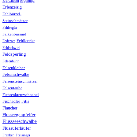
Erg Chebbi
Ergolding
Erlenzeisig
Fahlbürzel-
Steinschmätzer
Fahlsegler
Falkenbussard
Feldlerche
Federsee
Feldschwirl
Feldsperling
Felsenhuhn
Felsenkleiber
Felsenschwalbe
Felsensteinschmätzer
Felsentaube
Fichtenkreuzschnabel
Fischadler
Fitis
Flaucher
Flussregenpfeifer
Flussseeschwalbe
Flussuferläufer
Franken
Freisinger