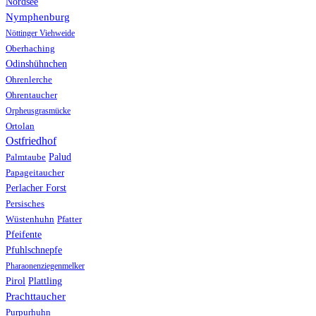
Nordsee
Nymphenburg
Nöttinger Viehweide
Oberhaching
Odinshühnchen
Ohrenlerche
Ohrentaucher
Orpheusgrasmücke
Ortolan
Ostfriedhof
Palud
Palmtaube
Papageitaucher
Perlacher Forst
Persisches
Wüstenhuhn
Pfatter
Pfeifente
Pfuhlschnepfe
Pharaonenziegenmelker
Pirol
Plattling
Prachttaucher
Purpurhuhn