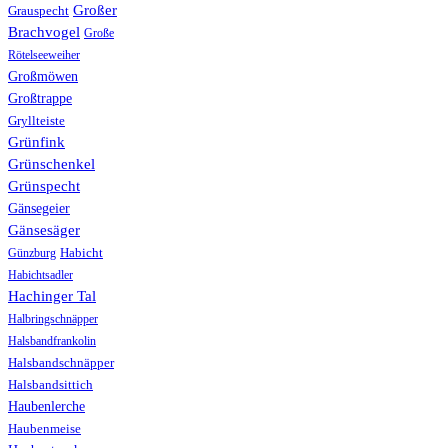
Großer
Grauspecht
Brachvogel
Große
Rötelseeweiher
Großmöwen
Großtrappe
Gryllteiste
Grünfink
Grünschenkel
Grünspecht
Gänsegeier
Gänsesäger
Günzburg
Habicht
Habichtsadler
Hachinger Tal
Halbringschnäpper
Halsbandfrankolin
Halsbandschnäpper
Halsbandsittich
Haubenlerche
Haubenmeise