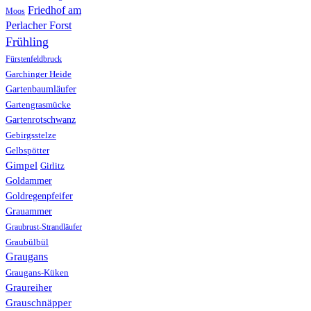
Friedhof am
Moos
Perlacher Forst
Frühling
Fürstenfeldbruck
Garchinger Heide
Gartenbaumläufer
Gartengrasmücke
Gartenrotschwanz
Gebirgsstelze
Gelbspötter
Gimpel
Girlitz
Goldammer
Goldregenpfeifer
Grauammer
Graubrust-Strandläufer
Graubülbül
Graugans
Graugans-Küken
Graureiher
Grauschnäpper