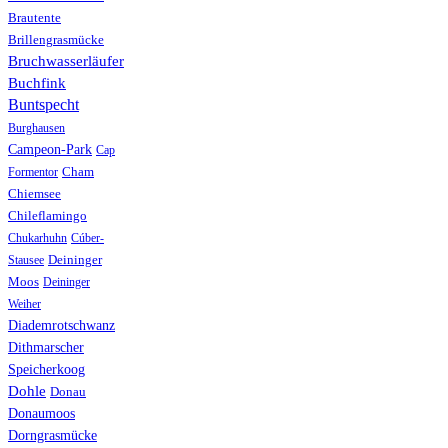
Brautente
Brillengrasmücke
Bruchwasserläufer
Buchfink
Buntspecht
Burghausen
Campeon-Park
Cap
Formentor
Cham
Chiemsee
Chileflamingo
Chukarhuhn
Cúber-
Stausee
Deininger
Moos
Deininger
Weiher
Diademrotschwanz
Dithmarscher
Speicherkoog
Dohle
Donau
Donaumoos
Dorngrasmücke