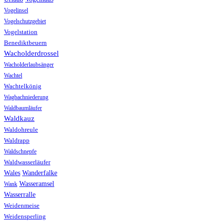
Vogelinsel
Vogelschutzgebiet
Vogelstation
Benediktbeuern
Wacholderdrossel
Wacholderlaubsänger
Wachtel
Wachtelkönig
Wagbachniederung
Waldbaumläufer
Waldkauz
Waldohreule
Waldrapp
Waldschnepfe
Waldwasserläufer
Wales
Wanderfalke
Wasseramsel
Wank
Wasserralle
Weidenmeise
Weidensperling