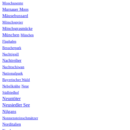
Moschusente
Murnauer Moos
Mäusebussard
Mönchsgeier
Mönchsgrasmücke
München
München
Flughafen
Besucherpark
Nachtigall
Nachtreiher
Nachtschiwan
Nationalpark
Bayerischer Wald
Nebelkrähe
Neue
Südfriedhof
Neuntöter
Neusiedler See
Nilgans
Nonnensteinschmätzer
Norditalien