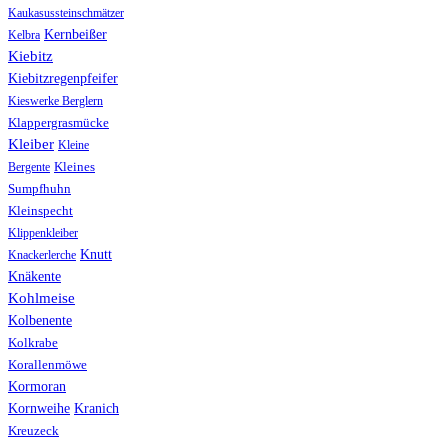
Kaukasussteinschmätzer
Kernbeißer
Kelbra
Kiebitz
Kiebitzregenpfeifer
Kieswerke Berglern
Klappergrasmücke
Kleiber
Kleine
Bergente
Kleines
Sumpfhuhn
Kleinspecht
Klippenkleiber
Knutt
Knackerlerche
Knäkente
Kohlmeise
Kolbenente
Kolkrabe
Korallenmöwe
Kormoran
Kranich
Kornweihe
Kreuzeck