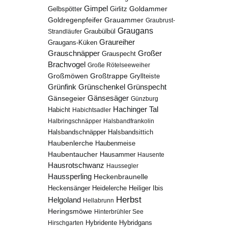
Gimpel
Goldammer
Gelbspötter
Girlitz
Goldregenpfeifer
Grauammer
Graubrust-
Graugans
Graubülbül
Strandläufer
Graureiher
Graugans-Küken
Grauschnäpper
Großer
Grauspecht
Brachvogel
Große Rötelseeweiher
Großmöwen
Großtrappe
Gryllteiste
Grünfink
Grünschenkel
Grünspecht
Gänsesäger
Gänsegeier
Günzburg
Hachinger Tal
Habicht
Habichtsadler
Halbringschnäpper
Halsbandfrankolin
Halsbandschnäpper
Halsbandsittich
Haubenlerche
Haubenmeise
Haubentaucher
Hausammer
Hausente
Hausrotschwanz
Haussegler
Haussperling
Heckenbraunelle
Heidelerche
Heiliger Ibis
Heckensänger
Herbst
Helgoland
Hellabrunn
Heringsmöwe
Hinterbrühler See
Hybridgans
Hirschgarten
Hybridente