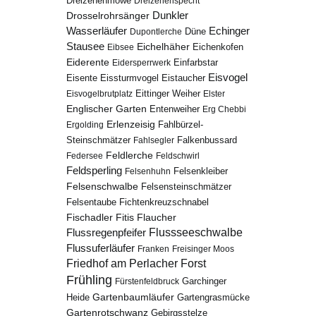
Dreizehenmöwe
Dreizehenspecht
Drosselrohrsänger
Dunkler
Echinger
Wasserläufer
Düne
Dupontlerche
Stausee
Eichelhäher
Eichenkofen
Eibsee
Eiderente
Eidersperrwerk
Einfarbstar
Eisvogel
Eistaucher
Eisente
Eissturmvogel
Eisvogelbrutplatz
Eittinger Weiher
Elster
Englischer Garten
Entenweiher
Erg Chebbi
Erlenzeisig
Fahlbürzel-
Ergolding
Steinschmätzer
Fahlsegler
Falkenbussard
Feldlerche
Federsee
Feldschwirl
Feldsperling
Felsenhuhn
Felsenkleiber
Felsenschwalbe
Felsensteinschmätzer
Fichtenkreuzschnabel
Felsentaube
Fischadler
Fitis
Flaucher
Flussregenpfeifer
Flussseeschwalbe
Flussuferläufer
Franken
Freisinger Moos
Friedhof am Perlacher Forst
Frühling
Garchinger
Fürstenfeldbruck
Gartenbaumläufer
Heide
Gartengrasmücke
Gartenrotschwanz
Gebirgsstelze