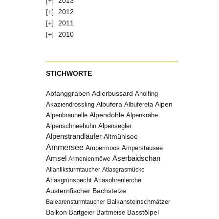
2013
2012
2011
2010
STICHWORTE
Abfanggraben
Adlerbussard
Aholfing
Albufera
Alpen
Albufereta
Akaziendrossling
Alpenbraunelle
Alpendohle
Alpenkrähe
Alpenschneehuhn
Alpensegler
Alpenstrandläufer
Altmühlsee
Ammersee
Ampermoos
Amperstausee
Amsel
Aserbaidschan
Armenienmöwe
Atlantiksturmtaucher
Atlasgrasmücke
Atlasgrünspecht
Atlasohrenlerche
Austernfischer
Bachstelze
Balkansteinschmätzer
Balearensturmtaucher
Balkon
Basstölpel
Bartgeier
Bartmeise