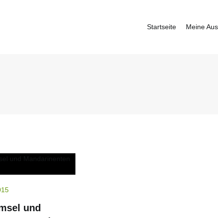
Startseite
Meine Aus
fbauer
015
msel und