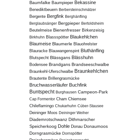
Bekassine
Baumfalke
Baumpieper
Benediktbeuern
Berbersteinschmätzer
Bergfink
Bergente
Berghänfling
Bergpieper
Berglaubsänger
Bertoldsheim
Bienenfresser
Beutelmeise
Birkenzeisig
Blaukehlchen
Birkhuhn
Blassspötter
Blaumeise
Blaumerle
Blauohrelster
Bluthänfling
Blauracke
Blauwangenspint
Blässhuhn
Blutspecht
Blässgans
Brandseeschwalbe
Brandgans
Bodensee
Braunkehlchen
Braunkehl-Uferschwalbe
Brillengrasmücke
Brautente
Bruchwasserläufer
Buchfink
Buntspecht
Campeon-Park
Burghausen
Chiemsee
Cap Formentor
Cham
Chileflamingo
Chukarhuhn
Cúber-Stausee
Deininger Moos
Deininger Weiher
Diademrotschwanz
Dithmarscher
Dohle
Speicherkoog
Donau
Donaumoos
Dorngrasmücke
Dornspötter