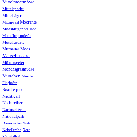
Mittelmeermöwe
Mittelspecht
Mittelsäger
Moorente
Mittenwald
Moosburger Stausee
Mornellregenpfeifer
Moschusente
Murnauer Moos
Mäusebussard
Mönchsgeier
Mönchsgrasmücke
München
München
Flughafen
Besucherpark
Nachtigall
Nachtreiher
Nachtschiwan
Nationalpark
Bayerischer Wald
Nebelkrähe
Neue
Südfriedhof