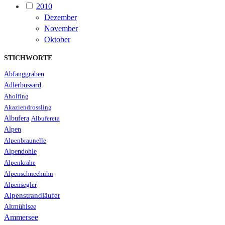
2010
Dezember
November
Oktober
STICHWORTE
Abfanggraben
Adlerbussard
Aholfing
Akaziendrossling
Albufera
Albufereta
Alpen
Alpenbraunelle
Alpendohle
Alpenkrähe
Alpenschneehuhn
Alpensegler
Alpenstrandläufer
Altmühlsee
Ammersee