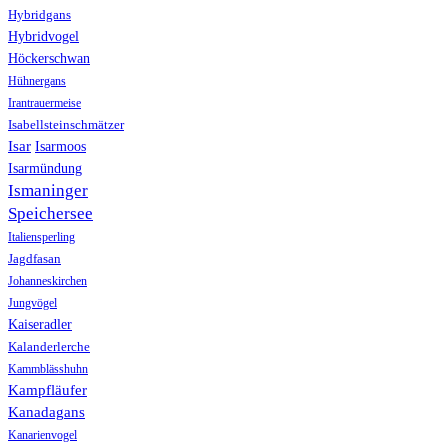
Hybridgans
Hybridvogel
Höckerschwan
Hühnergans
Irantrauermeise
Isabellsteinschmätzer
Isar
Isarmoos
Isarmündung
Ismaninger
Speichersee
Italiensperling
Jagdfasan
Johanneskirchen
Jungvögel
Kaiseradler
Kalanderlerche
Kammblässhuhn
Kampfläufer
Kanadagans
Kanarienvogel