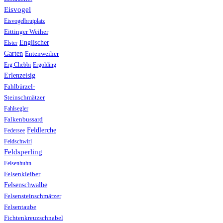
Eisvogel
Eisvogelbrutplatz
Eittinger Weiher
Englischer
Elster
Garten
Entenweiher
Erg Chebbi
Ergolding
Erlenzeisig
Fahlbürzel-
Steinschmätzer
Fahlsegler
Falkenbussard
Feldlerche
Federsee
Feldschwirl
Feldsperling
Felsenhuhn
Felsenkleiber
Felsenschwalbe
Felsensteinschmätzer
Felsentaube
Fichtenkreuzschnabel