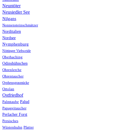
Neuntöter
Neusiedler See
Nilgans
Nonnensteinschmätzer
Norditalien
Nordsee
Nymphenburg
Nöttinger Viehweide
Oberhaching
Odinshühnchen
Ohrenlerche
Ohrentaucher
Orpheusgrasmücke
Ortolan
Ostfriedhof
Palud
Palmtaube
Papageitaucher
Perlacher Forst
Persisches
Wüstenhuhn
Pfatter