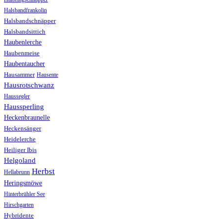
Halsbandfrankolin
Halsbandschnäpper
Halsbandsittich
Haubenlerche
Haubenmeise
Haubentaucher
Hausammer
Hausente
Hausrotschwanz
Haussegler
Haussperling
Heckenbraunelle
Heckensänger
Heidelerche
Heiliger Ibis
Helgoland
Herbst
Hellabrunn
Heringsmöwe
Hinterbrühler See
Hirschgarten
Hybridente