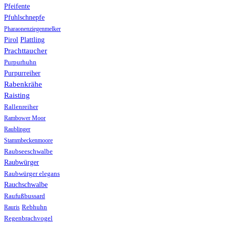
Pfeifente
Pfuhlschnepfe
Pharaonenziegenmelker
Pirol
Plattling
Prachttaucher
Purpurhuhn
Purpurreiher
Rabenkrähe
Raisting
Rallenreiher
Rambower Moor
Raublinger
Stammbeckenmoore
Raubseeschwalbe
Raubwürger
Raubwürger elegans
Rauchschwalbe
Raufußbussard
Rebhuhn
Rauris
Regenbrachvogel