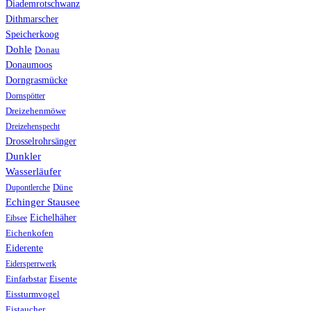
Diademrotschwanz
Dithmarscher
Speicherkoog
Dohle
Donau
Donaumoos
Dorngrasmücke
Dornspötter
Dreizehenmöwe
Dreizehenspecht
Drosselrohrsänger
Dunkler
Wasserläufer
Düne
Dupontlerche
Echinger Stausee
Eichelhäher
Eibsee
Eichenkofen
Eiderente
Eidersperrwerk
Einfarbstar
Eisente
Eissturmvogel
Eistaucher