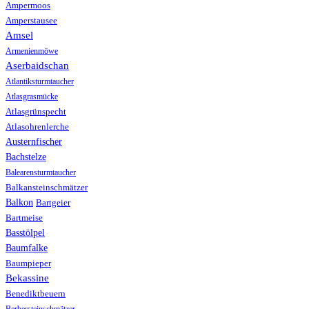
Ampermoos
Amperstausee
Amsel
Armenienmöwe
Aserbaidschan
Atlantiksturmtaucher
Atlasgrasmücke
Atlasgrünspecht
Atlasohrenlerche
Austernfischer
Bachstelze
Balearensturmtaucher
Balkansteinschmätzer
Balkon
Bartgeier
Bartmeise
Basstölpel
Baumfalke
Baumpieper
Bekassine
Benediktbeuern