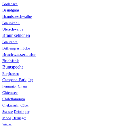
Bodensee
Brandgans
Brandseeschwalbe
Braunkehl-
Uferschwalbe
Braunkehlchen
Brautente
Brillengrasmücke
Bruchwasserläufer
Buchfink
Buntspecht
Burghausen
Campeon-Park
Cap
Formentor
Cham
Chiemsee
Chileflamingo
Chukarhuhn
Cúber-
Stausee
Deininger
Moos
Deininger
Weiher