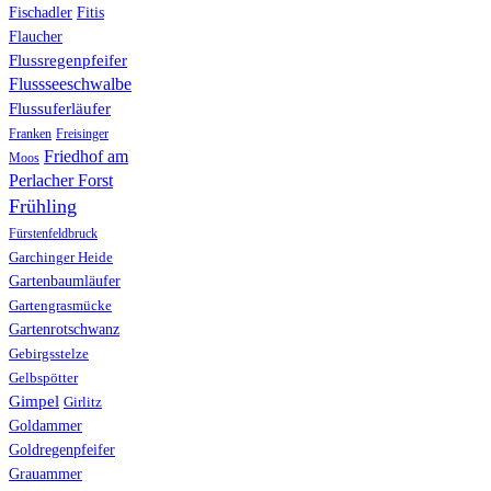
Fischadler
Fitis
Flaucher
Flussregenpfeifer
Flussseeschwalbe
Flussuferläufer
Franken
Freisinger
Friedhof am
Moos
Perlacher Forst
Frühling
Fürstenfeldbruck
Garchinger Heide
Gartenbaumläufer
Gartengrasmücke
Gartenrotschwanz
Gebirgsstelze
Gelbspötter
Gimpel
Girlitz
Goldammer
Goldregenpfeifer
Grauammer