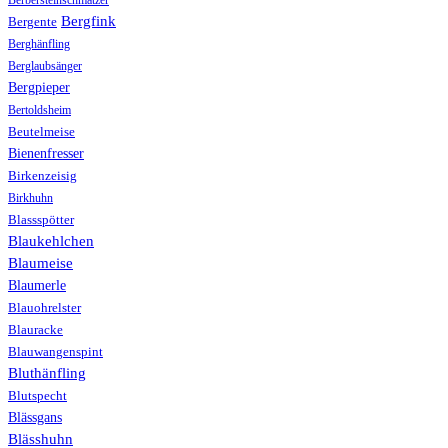
Berbersteinschmätzer
Bergfink
Bergente
Berghänfling
Berglaubsänger
Bergpieper
Bertoldsheim
Beutelmeise
Bienenfresser
Birkenzeisig
Birkhuhn
Blassspötter
Blaukehlchen
Blaumeise
Blaumerle
Blauohrelster
Blauracke
Blauwangenspint
Bluthänfling
Blutspecht
Blässgans
Blässhuhn