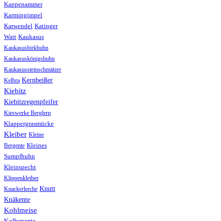
Kappenammer
Karmingimpel
Karwendel
Katinger
Watt
Kaukasus
Kaukasusbirkhuhn
Kaukasuskönigshuhn
Kaukasussteinschmätzer
Kernbeißer
Kelbra
Kiebitz
Kiebitzregenpfeifer
Kieswerke Berglern
Klappergrasmücke
Kleiber
Kleine
Bergente
Kleines
Sumpfhuhn
Kleinspecht
Klippenkleiber
Knutt
Knackerlerche
Knäkente
Kohlmeise