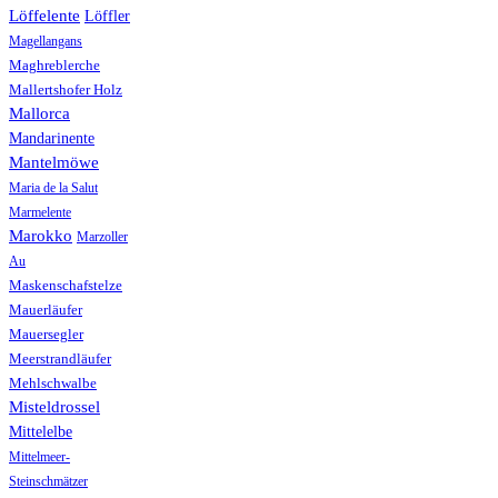
Löffelente
Löffler
Magellangans
Maghreblerche
Mallertshofer Holz
Mallorca
Mandarinente
Mantelmöwe
Maria de la Salut
Marmelente
Marokko
Marzoller
Au
Maskenschafstelze
Mauerläufer
Mauersegler
Meerstrandläufer
Mehlschwalbe
Misteldrossel
Mittelelbe
Mittelmeer-
Steinschmätzer