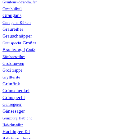
Graubrust-Strandläufer
Graubülbül
Graugans
Graugans-Küken
Graureiher
Grauschnäpper
Großer
Grauspecht
Brachvogel
Große
Rötelseeweiher
Großmöwen
Großtrappe
Gryllteiste
Grünfink
Grünschenkel
Grünspecht
Gänsegeier
Gänsesäger
Günzburg
Habicht
Habichtsadler
Hachinger Tal
Halbringschnäpper