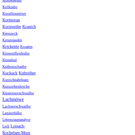
Kolbenente
Kolkrabe
Korallenmöwe
Kormoran
Kranich
Kornweihe
Kreuzeck
Kreuzstauden
Krickente
Kroatien
Kronenflughuhn
Krumltal
Krähenscharbe
Kuhreiher
Kuckuck
Kurzschnabelgans
Kurzzehenlerche
Küstenseeschwalbe
Lachmöwe
Lachseeschwalbe
Lannerfalke
Lebensraumanalyse
Loisach-
Lech
Kochelsee-Moor