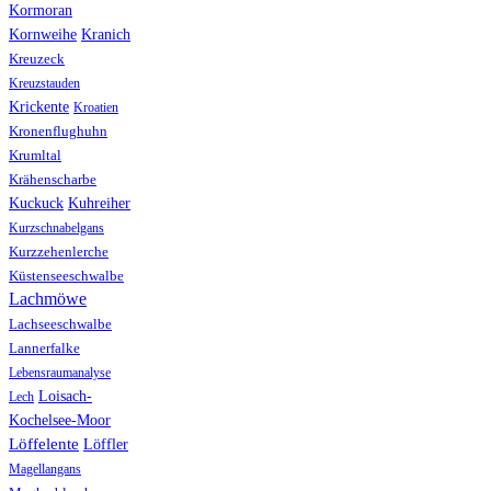
Kormoran
Kranich
Kornweihe
Kreuzeck
Kreuzstauden
Krickente
Kroatien
Kronenflughuhn
Krumltal
Krähenscharbe
Kuhreiher
Kuckuck
Kurzschnabelgans
Kurzzehenlerche
Küstenseeschwalbe
Lachmöwe
Lachseeschwalbe
Lannerfalke
Lebensraumanalyse
Loisach-
Lech
Kochelsee-Moor
Löffelente
Löffler
Magellangans