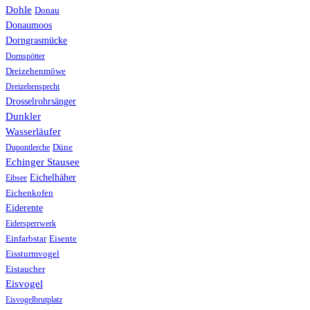
Dohle
Donau
Donaumoos
Dorngrasmücke
Dornspötter
Dreizehenmöwe
Dreizehenspecht
Drosselrohrsänger
Dunkler
Wasserläufer
Düne
Dupontlerche
Echinger Stausee
Eichelhäher
Eibsee
Eichenkofen
Eiderente
Eidersperrwerk
Einfarbstar
Eisente
Eissturmvogel
Eistaucher
Eisvogel
Eisvogelbrutplatz