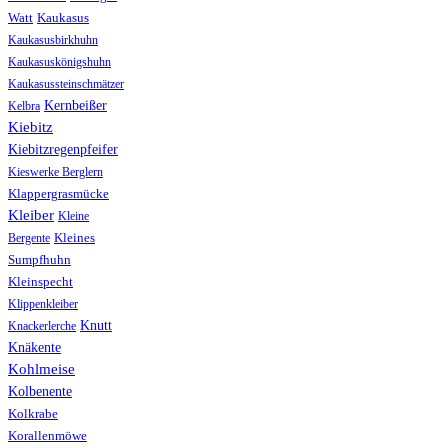
Watt
Kaukasus
Kaukasusbirkhuhn
Kaukasuskönigshuhn
Kaukasussteinschmätzer
Kernbeißer
Kelbra
Kiebitz
Kiebitzregenpfeifer
Kieswerke Berglern
Klappergrasmücke
Kleiber
Kleine
Bergente
Kleines
Sumpfhuhn
Kleinspecht
Klippenkleiber
Knutt
Knackerlerche
Knäkente
Kohlmeise
Kolbenente
Kolkrabe
Korallenmöwe