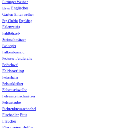
Eittinger Weiher
Englischer
Elster
Garten
Entenweiher
Erg Chebbi
Ergolding
Erlenzeisig
Fahlbürzel-
Steinschmätzer
Fahlsegler
Falkenbussard
Feldlerche
Federsee
Feldschwirl
Feldsperling
Felsenhuhn
Felsenkleiber
Felsenschwalbe
Felsensteinschmätzer
Felsentaube
Fichtenkreuzschnabel
Fischadler
Fitis
Flaucher
Flussregenpfeifer