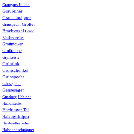
Graugans-Küken
Graureiher
Grauschnäpper
Großer
Grauspecht
Brachvogel
Große
Rötelseeweiher
Großmöwen
Großtrappe
Gryllteiste
Grünfink
Grünschenkel
Grünspecht
Gänsegeier
Gänsesäger
Günzburg
Habicht
Habichtsadler
Hachinger Tal
Halbringschnäpper
Halsbandfrankolin
Halsbandschnäpper