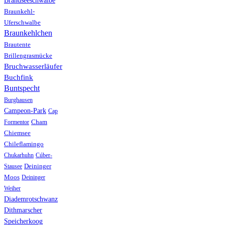
Brandseeschwalbe
Braunkehl-
Uferschwalbe
Braunkehlchen
Brautente
Brillengrasmücke
Bruchwasserläufer
Buchfink
Buntspecht
Burghausen
Campeon-Park
Cap
Formentor
Cham
Chiemsee
Chileflamingo
Chukarhuhn
Cúber-
Stausee
Deininger
Moos
Deininger
Weiher
Diademrotschwanz
Dithmarscher
Speicherkoog