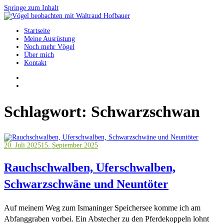
Springe zum Inhalt
Startseite
Vögel beobachten mit Waltraud Hofbauer
Meine Ausrüstung
Noch mehr Vögel
Über mich
Kontakt
Schlagwort:
Schwarzschwan
20. Juli 2025
15. September 2025
Rauchschwalben, Uferschwalben,
Schwarzschwäne und Neuntöter
Auf meinem Weg zum Ismaninger Speichersee komme ich am
Abfanggraben vorbei. Ein Abstecher zu den Pferdekoppeln lohnt