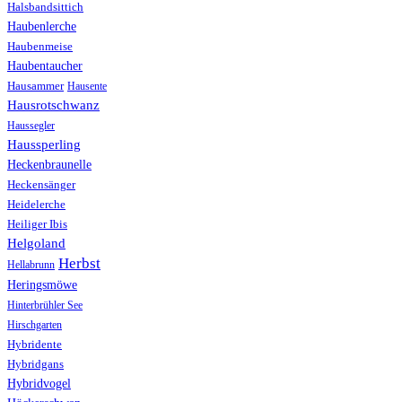
Halsbandsittich
Haubenlerche
Haubenmeise
Haubentaucher
Hausammer
Hausente
Hausrotschwanz
Haussegler
Haussperling
Heckenbraunelle
Heckensänger
Heidelerche
Heiliger Ibis
Helgoland
Herbst
Hellabrunn
Heringsmöwe
Hinterbrühler See
Hirschgarten
Hybridente
Hybridgans
Hybridvogel