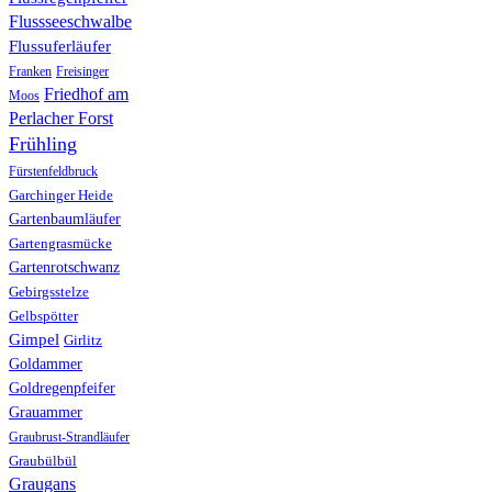
Flussseeschwalbe
Flussuferläufer
Franken
Freisinger
Friedhof am
Moos
Perlacher Forst
Frühling
Fürstenfeldbruck
Garchinger Heide
Gartenbaumläufer
Gartengrasmücke
Gartenrotschwanz
Gebirgsstelze
Gelbspötter
Gimpel
Girlitz
Goldammer
Goldregenpfeifer
Grauammer
Graubrust-Strandläufer
Graubülbül
Graugans