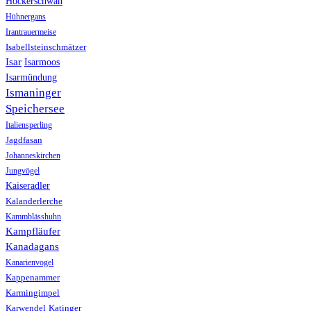
Höckerschwan
Hühnergans
Irantrauermeise
Isabellsteinschmätzer
Isar
Isarmoos
Isarmündung
Ismaninger
Speichersee
Italiensperling
Jagdfasan
Johanneskirchen
Jungvögel
Kaiseradler
Kalanderlerche
Kammblässhuhn
Kampfläufer
Kanadagans
Kanarienvogel
Kappenammer
Karmingimpel
Karwendel
Katinger