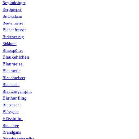
Berglaubsänger
Bergpieper
Bertoldsheim
Beutelmeise
Bienenfresser
Birkenzeisig
Birkhuhn
Blassspötter
Blaukehlchen
Blaumeise
Blaumerle
Blauohrelster
Blauracke
Blauwangenspint
Bluthänfling
Blutspecht
Blässgans
Blässhuhn
Bodensee
Brandgans