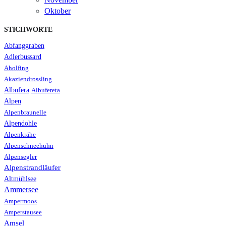
Oktober
STICHWORTE
Abfanggraben
Adlerbussard
Aholfing
Akaziendrossling
Albufera
Albufereta
Alpen
Alpenbraunelle
Alpendohle
Alpenkrähe
Alpenschneehuhn
Alpensegler
Alpenstrandläufer
Altmühlsee
Ammersee
Ampermoos
Amperstausee
Amsel