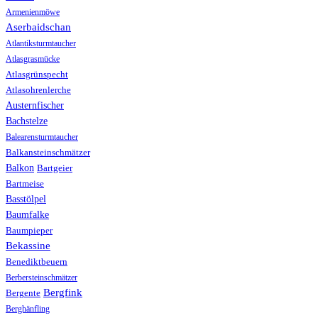
Armenienmöwe
Aserbaidschan
Atlantiksturmtaucher
Atlasgrasmücke
Atlasgrünspecht
Atlasohrenlerche
Austernfischer
Bachstelze
Balearensturmtaucher
Balkansteinschmätzer
Balkon
Bartgeier
Bartmeise
Basstölpel
Baumfalke
Baumpieper
Bekassine
Benediktbeuern
Berbersteinschmätzer
Bergfink
Bergente
Berghänfling