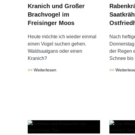
Kranich und Großer
Rabenkr
Brachvogel im
Saatkräh
Freisinger Moos
Ostfried
Heute möchte ich wieder einmal
Nach heftig
einen Vogel suchen gehen.
Donnerstag 
Waldsaatgans oder einen
der Regen e
Kranich?
Schnee bis 
Weiterlesen
Weiterles