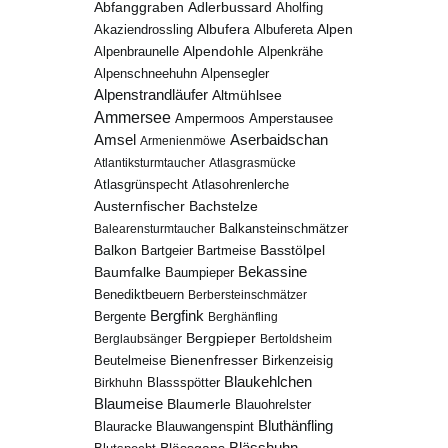
Abfanggraben
Adlerbussard
Aholfing
Albufera
Alpen
Albufereta
Akaziendrossling
Alpenbraunelle
Alpendohle
Alpenkrähe
Alpenschneehuhn
Alpensegler
Alpenstrandläufer
Altmühlsee
Ammersee
Ampermoos
Amperstausee
Amsel
Aserbaidschan
Armenienmöwe
Atlantiksturmtaucher
Atlasgrasmücke
Atlasgrünspecht
Atlasohrenlerche
Austernfischer
Bachstelze
Balkansteinschmätzer
Balearensturmtaucher
Balkon
Basstölpel
Bartgeier
Bartmeise
Bekassine
Baumfalke
Baumpieper
Benediktbeuern
Berbersteinschmätzer
Bergfink
Bergente
Berghänfling
Bergpieper
Berglaubsänger
Bertoldsheim
Bienenfresser
Beutelmeise
Birkenzeisig
Blaukehlchen
Birkhuhn
Blassspötter
Blaumeise
Blaumerle
Blauohrelster
Bluthänfling
Blauracke
Blauwangenspint