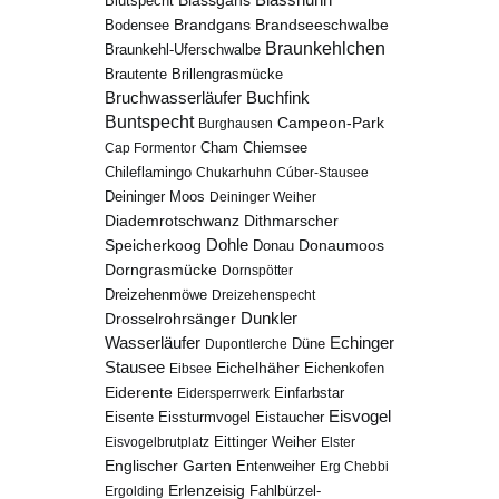
Blässhuhn
Blutspecht
Blässgans
Brandseeschwalbe
Brandgans
Bodensee
Braunkehlchen
Braunkehl-Uferschwalbe
Brillengrasmücke
Brautente
Bruchwasserläufer
Buchfink
Buntspecht
Campeon-Park
Burghausen
Chiemsee
Cap Formentor
Cham
Chileflamingo
Chukarhuhn
Cúber-Stausee
Deininger Moos
Deininger Weiher
Diademrotschwanz
Dithmarscher
Dohle
Speicherkoog
Donau
Donaumoos
Dorngrasmücke
Dornspötter
Dreizehenmöwe
Dreizehenspecht
Drosselrohrsänger
Dunkler
Echinger
Wasserläufer
Düne
Dupontlerche
Stausee
Eichelhäher
Eichenkofen
Eibsee
Eiderente
Eidersperrwerk
Einfarbstar
Eisvogel
Eistaucher
Eisente
Eissturmvogel
Eisvogelbrutplatz
Eittinger Weiher
Elster
Englischer Garten
Entenweiher
Erg Chebbi
Erlenzeisig
Fahlbürzel-
Ergolding