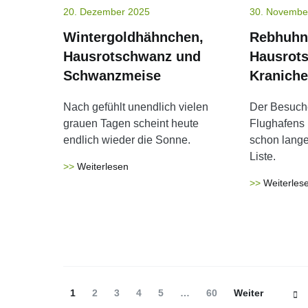
20. Dezember 2025
30. Novembe
Wintergoldhähnchen,
Rebhuhn
Hausrotschwanz und
Hausrot
Schwanzmeise
Kraniche
Nach gefühlt unendlich vielen
Der Besuch
grauen Tagen scheint heute
Flughafens
endlich wieder die Sonne.
schon lange
Liste.
Weiterlesen
Weiterles
Beitrags-
Seite
Seite
Seite
Seite
Seite
Seite
1
2
3
4
5
…
60
Weiter
Navigation