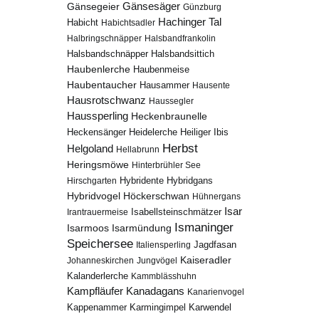
Gänsesäger
Gänsegeier
Günzburg
Hachinger Tal
Habicht
Habichtsadler
Halbringschnäpper
Halsbandfrankolin
Halsbandschnäpper
Halsbandsittich
Haubenlerche
Haubenmeise
Haubentaucher
Hausammer
Hausente
Hausrotschwanz
Haussegler
Haussperling
Heckenbraunelle
Heidelerche
Heiliger Ibis
Heckensänger
Herbst
Helgoland
Hellabrunn
Heringsmöwe
Hinterbrühler See
Hybridgans
Hirschgarten
Hybridente
Höckerschwan
Hybridvogel
Hühnergans
Isar
Isabellsteinschmätzer
Irantrauermeise
Ismaninger
Isarmündung
Isarmoos
Speichersee
Italiensperling
Jagdfasan
Kaiseradler
Johanneskirchen
Jungvögel
Kalanderlerche
Kammblässhuhn
Kampfläufer
Kanadagans
Kanarienvogel
Karmingimpel
Karwendel
Kappenammer