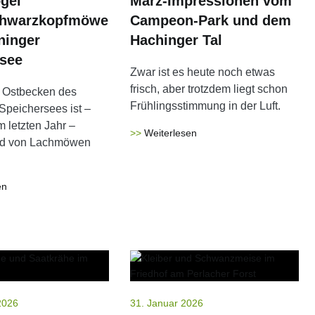
gel
März-Impressionen vom
chwarzkopfmöwe
Campeon-Park und dem
ninger
Hachinger Tal
see
Zwar ist es heute noch etwas
frisch, aber trotzdem liegt schon
m Ostbecken des
Frühlingsstimmung in der Luft.
Speichersees ist –
 letzten Jahr –
Weiterlesen
nd von Lachmöwen
en
2026
31. Januar 2026