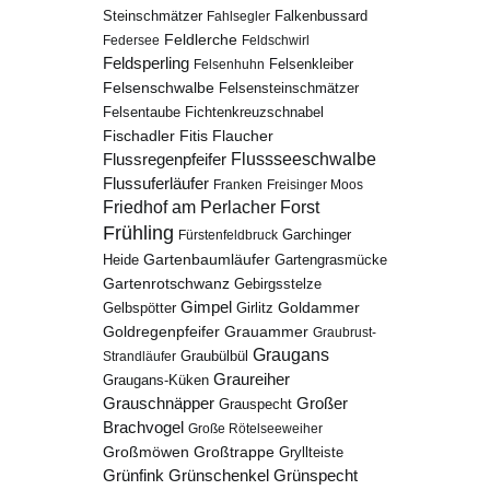
Steinschmätzer
Fahlsegler
Falkenbussard
Feldlerche
Federsee
Feldschwirl
Feldsperling
Felsenhuhn
Felsenkleiber
Felsenschwalbe
Felsensteinschmätzer
Fichtenkreuzschnabel
Felsentaube
Fischadler
Fitis
Flaucher
Flussregenpfeifer
Flussseeschwalbe
Flussuferläufer
Franken
Freisinger Moos
Friedhof am Perlacher Forst
Frühling
Garchinger
Fürstenfeldbruck
Gartenbaumläufer
Heide
Gartengrasmücke
Gartenrotschwanz
Gebirgsstelze
Gimpel
Goldammer
Gelbspötter
Girlitz
Goldregenpfeifer
Grauammer
Graubrust-
Graugans
Graubülbül
Strandläufer
Graureiher
Graugans-Küken
Grauschnäpper
Großer
Grauspecht
Brachvogel
Große Rötelseeweiher
Großmöwen
Großtrappe
Gryllteiste
Grünfink
Grünschenkel
Grünspecht