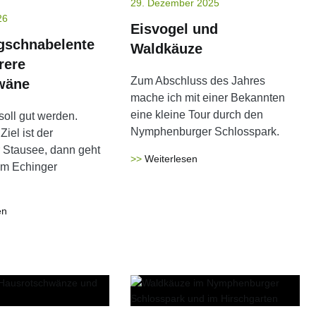
29. Dezember 2025
26
Eisvogel und
gschnabelente
Waldkäuze
rere
Zum Abschluss des Jahres
wäne
mache ich mit einer Bekannten
eine kleine Tour durch den
soll gut werden.
Nymphenburger Schlosspark.
Ziel ist der
 Stausee, dann geht
Weiterlesen
um Echinger
en