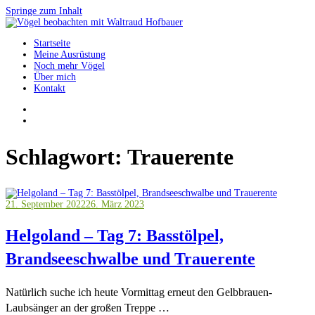
Springe zum Inhalt
Startseite
Vögel beobachten mit Waltraud Hofbauer
Meine Ausrüstung
Noch mehr Vögel
Über mich
Kontakt
Schlagwort:
Trauerente
21. September 2022
26. März 2023
Helgoland – Tag 7: Basstölpel,
Brandseeschwalbe und Trauerente
Natürlich suche ich heute Vormittag erneut den Gelbbrauen-
Laubsänger an der großen Treppe …