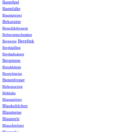
Basstölpel
Baumfalke
Baumpieper
Bekassine
Benediktbeuern
Berbersteinschmätzer
Bergfink
Bergente
Berghänfling
Berglaubsänger
Bergpieper
Bertoldsheim
Beutelmeise
Bienenfresser
Birkenzeisig
Birkhuhn
Blassspötter
Blaukehlchen
Blaumeise
Blaumerle
Blauohrelster
Blauracke