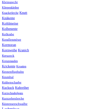
Kleinspecht
Klippenkleiber
Knutt
Knackerlerche
Knäkente
Kohlmeise
Kolbenente
Kolkrabe
Korallenmöwe
Kormoran
Kranich
Kornweihe
Kreuzeck
Kreuzstauden
Krickente
Kroatien
Kronenflughuhn
Krumltal
Krähenscharbe
Kuhreiher
Kuckuck
Kurzschnabelgans
Kurzzehenlerche
Küstenseeschwalbe
Lachmöwe