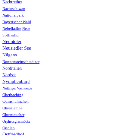
Nachtreiher
Nachtschiwan
Nationalpark
Bayerischer Wald
Nebelkrähe
Neue
Südfriedhof
Neuntöter
Neusiedler See
Nilgans
Nonnensteinschmätzer
Norditalien
Nordsee
Nymphenburg
Nöttinger Viehweide
Oberhaching
Odinshühnchen
Ohrenlerche
Ohrentaucher
Orpheusgrasmücke
Ortolan
Ostfriedhof