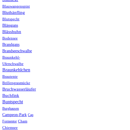
Blauwangenspint
Bluthänfling
Blutspecht
Blässgans
Blässhuhn
Bodensee
Brandgans
Brandseeschwalbe
Braunkehl-
Uferschwalbe
Braunkehlchen
Brautente
Brillengrasmücke
Bruchwasserläufer
Buchfink
Buntspecht
Burghausen
Campeon-Park
Cap
Formentor
Cham
Chiemsee