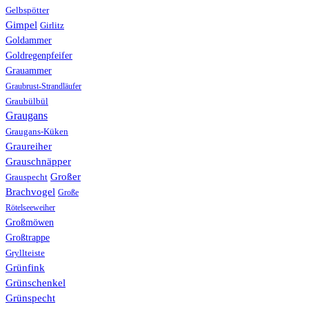
Gelbspötter
Gimpel
Girlitz
Goldammer
Goldregenpfeifer
Grauammer
Graubrust-Strandläufer
Graubülbül
Graugans
Graugans-Küken
Graureiher
Grauschnäpper
Großer
Grauspecht
Brachvogel
Große
Rötelseeweiher
Großmöwen
Großtrappe
Gryllteiste
Grünfink
Grünschenkel
Grünspecht