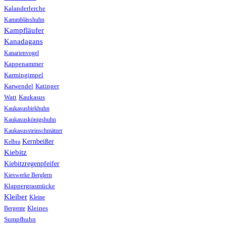
Kalanderlerche
Kammblässhuhn
Kampfläufer
Kanadagans
Kanarienvogel
Kappenammer
Karmingimpel
Karwendel
Katinger
Watt
Kaukasus
Kaukasusbirkhuhn
Kaukasuskönigshuhn
Kaukasussteinschmätzer
Kernbeißer
Kelbra
Kiebitz
Kiebitzregenpfeifer
Kieswerke Berglern
Klappergrasmücke
Kleiber
Kleine
Bergente
Kleines
Sumpfhuhn