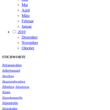
Mai
April
März
Februar
Januar
2010
Dezember
November
Oktober
STICHWORTE
Abfanggraben
Adlerbussard
Aholfing
Akaziendrossling
Albufera
Albufereta
Alpen
Alpenbraunelle
Alpendohle
Alpenkrähe