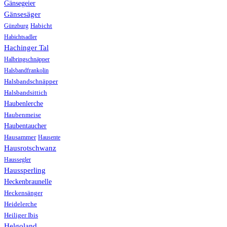
Gänsegeier
Gänsesäger
Günzburg
Habicht
Habichtsadler
Hachinger Tal
Halbringschnäpper
Halsbandfrankolin
Halsbandschnäpper
Halsbandsittich
Haubenlerche
Haubenmeise
Haubentaucher
Hausammer
Hausente
Hausrotschwanz
Haussegler
Haussperling
Heckenbraunelle
Heckensänger
Heidelerche
Heiliger Ibis
Helgoland