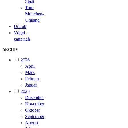
Stadt
Tour
München-
Umland
Urlaub
Vögel –
ganz nah
ARCHIV
2026
April
März
Februar
Januar
2025
Dezember
November
Oktober
September
August