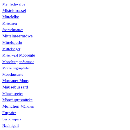
Mehlschwalbe
Misteldrossel
Mittelelbe
Mittelmeer-
Steinschmätzer
Mittelmeermöwe
Mittelspecht
Mittelsäger
Moorente
Mittenwald
Moosburger Stausee
Mornellregenpfeifer
Moschusente
Murnauer Moos
Mäusebussard
Mönchsgeier
Mönchsgrasmücke
München
München
Flughafen
Besucherpark
Nachtigall