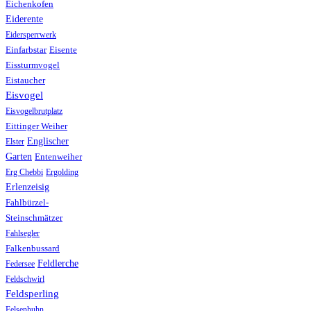
Eichenkofen
Eiderente
Eidersperrwerk
Einfarbstar
Eisente
Eissturmvogel
Eistaucher
Eisvogel
Eisvogelbrutplatz
Eittinger Weiher
Englischer
Elster
Garten
Entenweiher
Erg Chebbi
Ergolding
Erlenzeisig
Fahlbürzel-
Steinschmätzer
Fahlsegler
Falkenbussard
Feldlerche
Federsee
Feldschwirl
Feldsperling
Felsenhuhn