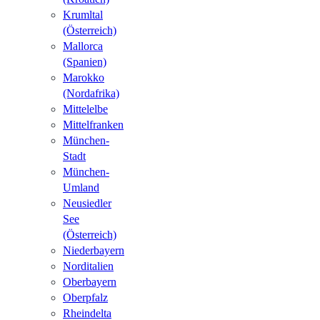
Krumltal
(Österreich)
Mallorca
(Spanien)
Marokko
(Nordafrika)
Mittelelbe
Mittelfranken
München-
Stadt
München-
Umland
Neusiedler
See
(Österreich)
Niederbayern
Norditalien
Oberbayern
Oberpfalz
Rheindelta