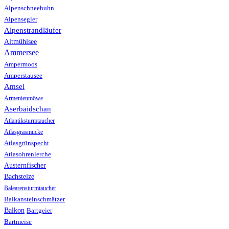
Alpenschneehuhn
Alpensegler
Alpenstrandläufer
Altmühlsee
Ammersee
Ampermoos
Amperstausee
Amsel
Armenienmöwe
Aserbaidschan
Atlantiksturmtaucher
Atlasgrasmücke
Atlasgrünspecht
Atlasohrenlerche
Austernfischer
Bachstelze
Balearensturmtaucher
Balkansteinschmätzer
Balkon
Bartgeier
Bartmeise