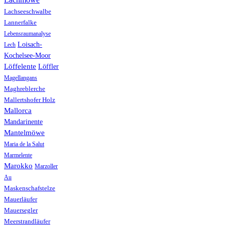
Lachseeschwalbe
Lannerfalke
Lebensraumanalyse
Loisach-
Lech
Kochelsee-Moor
Löffelente
Löffler
Magellangans
Maghreblerche
Mallertshofer Holz
Mallorca
Mandarinente
Mantelmöwe
Maria de la Salut
Marmelente
Marokko
Marzoller
Au
Maskenschafstelze
Mauerläufer
Mauersegler
Meerstrandläufer