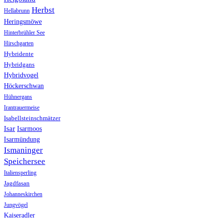
Herbst
Hellabrunn
Heringsmöwe
Hinterbrühler See
Hirschgarten
Hybridente
Hybridgans
Hybridvogel
Höckerschwan
Hühnergans
Irantrauermeise
Isabellsteinschmätzer
Isar
Isarmoos
Isarmündung
Ismaninger
Speichersee
Italiensperling
Jagdfasan
Johanneskirchen
Jungvögel
Kaiseradler