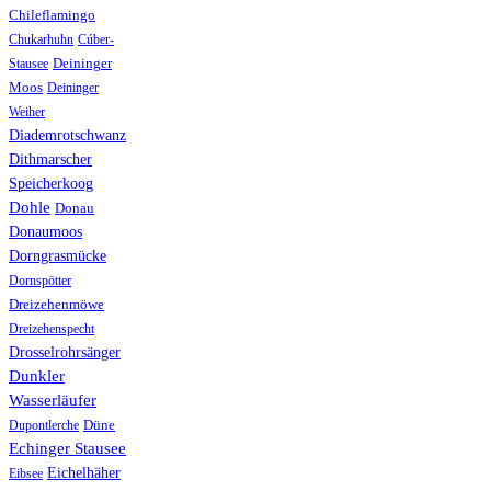
Chileflamingo
Chukarhuhn
Cúber-
Stausee
Deininger
Moos
Deininger
Weiher
Diademrotschwanz
Dithmarscher
Speicherkoog
Dohle
Donau
Donaumoos
Dorngrasmücke
Dornspötter
Dreizehenmöwe
Dreizehenspecht
Drosselrohrsänger
Dunkler
Wasserläufer
Düne
Dupontlerche
Echinger Stausee
Eichelhäher
Eibsee