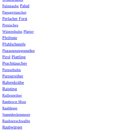
Palud
Palmtaube
Papageitaucher
Perlacher Forst
Persisches
Wüstenhuhn
Pfatter
Pfeifente
Pfuhlschnepfe
Pharaonenziegenmelker
Pirol
Plattling
Prachttaucher
Purpurhuhn
Purpurreiher
Rabenkrähe
Raisting
Rallenreiher
Rambower Moor
Raublinger
Stammbeckenmoore
Raubseeschwalbe
Raubwürger