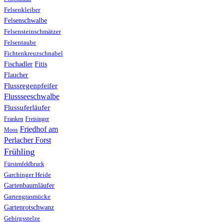
Felsenkleiber
Felsenschwalbe
Felsensteinschmätzer
Felsentaube
Fichtenkreuzschnabel
Fischadler
Fitis
Flaucher
Flussregenpfeifer
Flussseeschwalbe
Flussuferläufer
Franken
Freisinger
Friedhof am
Moos
Perlacher Forst
Frühling
Fürstenfeldbruck
Garchinger Heide
Gartenbaumläufer
Gartengrasmücke
Gartenrotschwanz
Gebirgsstelze