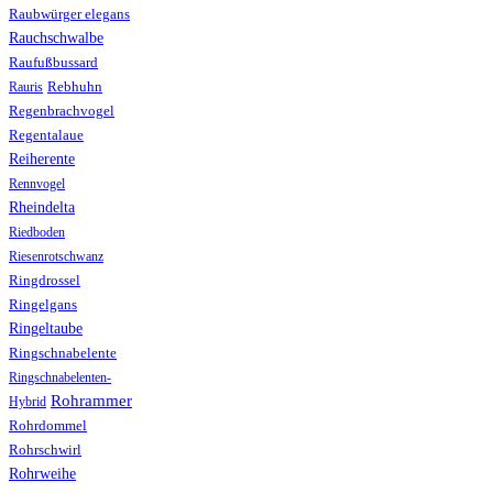
Raubwürger elegans
Rauchschwalbe
Raufußbussard
Rebhuhn
Rauris
Regenbrachvogel
Regentalaue
Reiherente
Rennvogel
Rheindelta
Riedboden
Riesenrotschwanz
Ringdrossel
Ringelgans
Ringeltaube
Ringschnabelente
Ringschnabelenten-
Rohrammer
Hybrid
Rohrdommel
Rohrschwirl
Rohrweihe