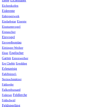
Eichelhäher
Eibsee
Eichenkofen
Eiderente
Eidersperrwerk
Einfarbstar
Eisente
Eissturmvogel
Eistaucher
Eisvogel
Eisvogelbrutplatz
Eittinger Weiher
Englischer
Elster
Garten
Entenweiher
Erg Chebbi
Ergolding
Erlenzeisig
Fahlbürzel-
Steinschmätzer
Fahlsegler
Falkenbussard
Feldlerche
Federsee
Feldschwirl
Feldsperling