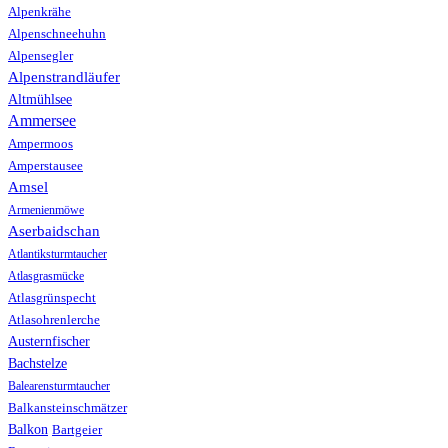
Alpenkrähe
Alpenschneehuhn
Alpensegler
Alpenstrandläufer
Altmühlsee
Ammersee
Ampermoos
Amperstausee
Amsel
Armenienmöwe
Aserbaidschan
Atlantiksturmtaucher
Atlasgrasmücke
Atlasgrünspecht
Atlasohrenlerche
Austernfischer
Bachstelze
Balearensturmtaucher
Balkansteinschmätzer
Balkon
Bartgeier