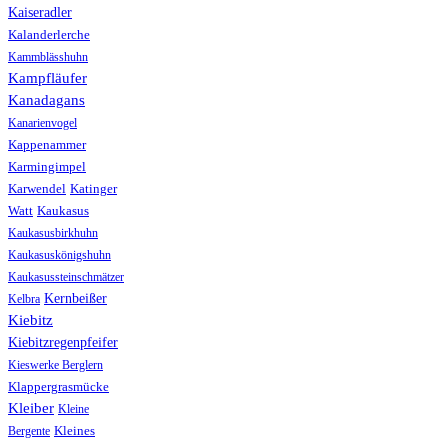
Kaiseradler
Kalanderlerche
Kammblässhuhn
Kampfläufer
Kanadagans
Kanarienvogel
Kappenammer
Karmingimpel
Karwendel
Katinger
Watt
Kaukasus
Kaukasusbirkhuhn
Kaukasuskönigshuhn
Kaukasussteinschmätzer
Kernbeißer
Kelbra
Kiebitz
Kiebitzregenpfeifer
Kieswerke Berglern
Klappergrasmücke
Kleiber
Kleine
Bergente
Kleines