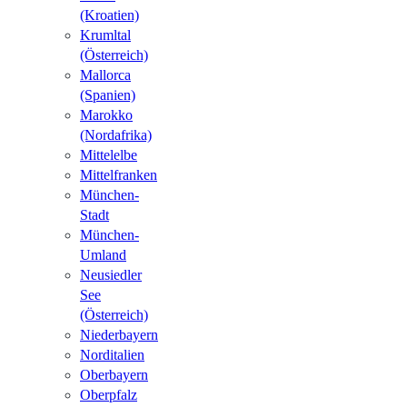
(Kroatien)
Krumltal
(Österreich)
Mallorca
(Spanien)
Marokko
(Nordafrika)
Mittelelbe
Mittelfranken
München-
Stadt
München-
Umland
Neusiedler
See
(Österreich)
Niederbayern
Norditalien
Oberbayern
Oberpfalz