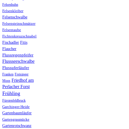
Felsenhuhn
Felsenkleiber
Felsenschwalbe
Felsensteinschmätzer
Felsentaube
Fichtenkreuzschnabel
Fischadler
Fitis
Flaucher
Flussregenpfeifer
Flussseeschwalbe
Flussuferläufer
Franken
Freisinger
Friedhof am
Moos
Perlacher Forst
Frühling
Fürstenfeldbruck
Garchinger Heide
Gartenbaumläufer
Gartengrasmücke
Gartenrotschwanz