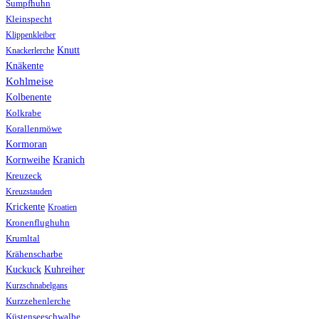
Sumpfhuhn
Kleinspecht
Klippenkleiber
Knutt
Knackerlerche
Knäkente
Kohlmeise
Kolbenente
Kolkrabe
Korallenmöwe
Kormoran
Kranich
Kornweihe
Kreuzeck
Kreuzstauden
Krickente
Kroatien
Kronenflughuhn
Krumltal
Krähenscharbe
Kuhreiher
Kuckuck
Kurzschnabelgans
Kurzzehenlerche
Küstenseeschwalbe