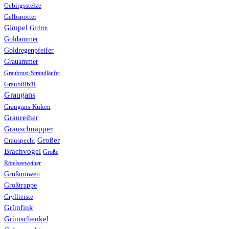
Gebirgsstelze
Gelbspötter
Gimpel
Girlitz
Goldammer
Goldregenpfeifer
Grauammer
Graubrust-Strandläufer
Graubülbül
Graugans
Graugans-Küken
Graureiher
Grauschnäpper
Großer
Grauspecht
Brachvogel
Große
Rötelseeweiher
Großmöwen
Großtrappe
Gryllteiste
Grünfink
Grünschenkel