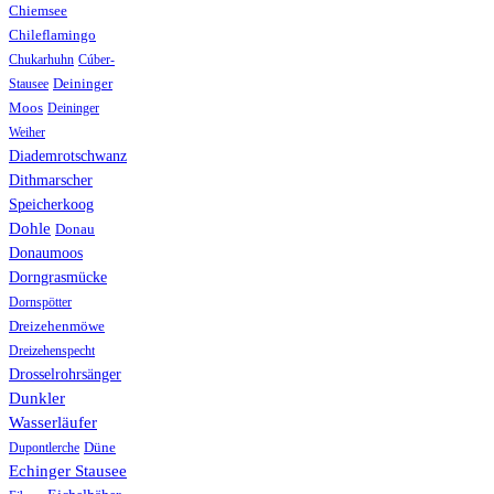
Chiemsee
Chileflamingo
Chukarhuhn
Cúber-
Stausee
Deininger
Moos
Deininger
Weiher
Diademrotschwanz
Dithmarscher
Speicherkoog
Dohle
Donau
Donaumoos
Dorngrasmücke
Dornspötter
Dreizehenmöwe
Dreizehenspecht
Drosselrohrsänger
Dunkler
Wasserläufer
Düne
Dupontlerche
Echinger Stausee