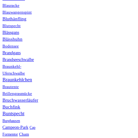
Blauracke
Blauwangenspint
Bluthänfling
Blutspecht
Blässgans
Blässhuhn
Bodensee
Brandgans
Brandseeschwalbe
Braunkehl-
Uferschwalbe
Braunkehlchen
Brautente
Brillengrasmücke
Bruchwasserläufer
Buchfink
Buntspecht
Burghausen
Campeon-Park
Cap
Formentor
Cham