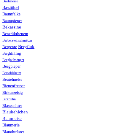
Bartmeise
Basstölpel
Baumfalke
Baumpieper
Bekassine
Benediktbeuern
Berbersteinschmätzer
Bergfink
Bergente
Berghänfling
Berglaubsänger
Bergpieper
Bertoldsheim
Beutelmeise
Bienenfresser
Birkenzeisig
Birkhuhn
Blassspötter
Blaukehlchen
Blaumeise
Blaumerle
Blauohrelster