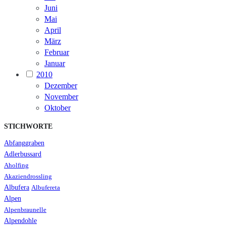
Juni
Mai
April
März
Februar
Januar
2010
Dezember
November
Oktober
STICHWORTE
Abfanggraben
Adlerbussard
Aholfing
Akaziendrossling
Albufera
Albufereta
Alpen
Alpenbraunelle
Alpendohle