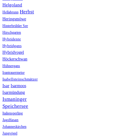
Helgoland
Herbst
Hellabrunn
Heringsmöwe
Hinterbrühler See
Hirschgarten
Hybridente
Hybridgans
Hybridvogel
Höckerschwan
Hühnergans
Irantrauermeise
Isabellsteinschmätzer
Isar
Isarmoos
Isarmündung
Ismaninger
Speichersee
Italiensperling
Jagdfasan
Johanneskirchen
Jungvögel