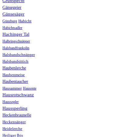
Grünspecht
Gänsegeier
Gänsesäger
Günzburg
Habicht
Habichtsadler
Hachinger Tal
Halbringschnäpper
Halsbandfrankolin
Halsbandschnäpper
Halsbandsittich
Haubenlerche
Haubenmeise
Haubentaucher
Hausammer
Hausente
Hausrotschwanz
Haussegler
Haussperling
Heckenbraunelle
Heckensänger
Heidelerche
Heiliger Ibis