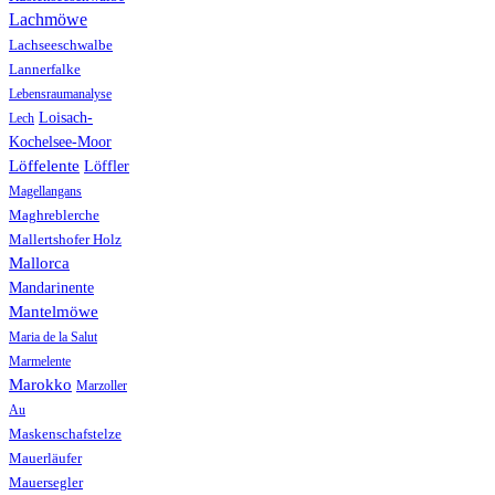
Lachmöwe
Lachseeschwalbe
Lannerfalke
Lebensraumanalyse
Loisach-
Lech
Kochelsee-Moor
Löffelente
Löffler
Magellangans
Maghreblerche
Mallertshofer Holz
Mallorca
Mandarinente
Mantelmöwe
Maria de la Salut
Marmelente
Marokko
Marzoller
Au
Maskenschafstelze
Mauerläufer
Mauersegler