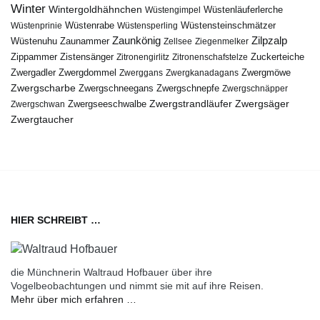
Winter
Wintergoldhähnchen
Wüstenläuferlerche
Wüstengimpel
Wüstenprinie
Wüstenrabe
Wüstensperling
Wüstensteinschmätzer
Zaunkönig
Zilpzalp
Zaunammer
Wüstenuhu
Zellsee
Ziegenmelker
Zippammer
Zistensänger
Zuckerteiche
Zitronengirlitz
Zitronenschafstelze
Zwergdommel
Zwergmöwe
Zwergadler
Zwerggans
Zwergkanadagans
Zwergscharbe
Zwergschneegans
Zwergschnepfe
Zwergschnäpper
Zwergstrandläufer
Zwergseeschwalbe
Zwergsäger
Zwergschwan
Zwergtaucher
HIER SCHREIBT …
die Münchnerin Waltraud Hofbauer über ihre
Vogelbeobachtungen und nimmt sie mit auf ihre Reisen.
Mehr über mich erfahren …