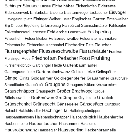
Echinger Stausee
Eichelhäher
Eiderente
Eichenkofen
Eibsee
Eisvogel
Eistaucher
Eidersperrwerk
Einfarbstar
Eisente
Eissturmvogel
Englischer Garten
Entenweiher
Eisvogelbrutplatz
Eittinger Weiher
Elster
Erlenzeisig
Fahlbürzel-Steinschmätzer
Erg Chebbi
Ergolding
Fahlsegler
Feldsperling
Feldlerche
Falkenbussard
Federsee
Feldschwirl
Felsenschwalbe
Felsensteinschmätzer
Felsenhuhn
Felsenkleiber
Fischadler
Fitis
Flaucher
Fichtenkreuzschnabel
Felsentaube
Flussregenpfeifer
Flussseeschwalbe
Flussuferläufer
Franken
Frühling
Friedhof am Perlacher Forst
Freisinger Moos
Gartenbaumläufer
Garchinger Heide
Fürstenfeldbruck
Gartenrotschwanz
Gartengrasmücke
Gebirgsstelze
Gelbspötter
Gimpel
Goldammer
Goldregenpfeifer
Girlitz
Grauammer
Graubrust-
Graugans
Graureiher
Graubülbül
Graugans-Küken
Strandläufer
Grauschnäpper
Großer Brachvogel
Grauspecht
Große
Grünfink
Großmöwen
Großtrappe
Rötelseeweiher
Gryllteiste
Gänsesäger
Grünschenkel
Grünspecht
Gänsegeier
Günzburg
Hachinger Tal
Habicht
Habichtsadler
Halbringschnäpper
Haubenlerche
Halsbandfrankolin
Halsbandschnäpper
Halsbandsittich
Haubentaucher
Haubenmeise
Hausammer
Hausente
Hausrotschwanz
Haussperling
Heckenbraunelle
Haussegler