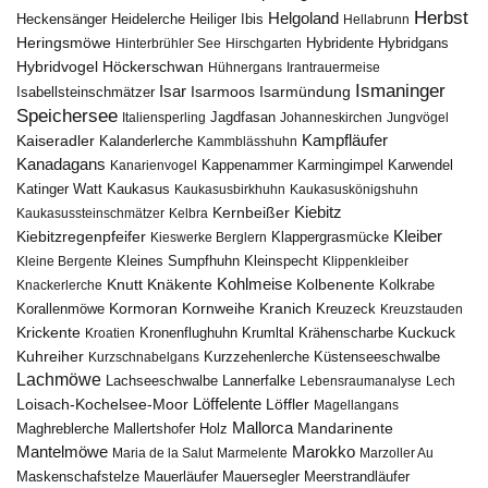
Herbst
Helgoland
Heidelerche
Heiliger Ibis
Heckensänger
Hellabrunn
Heringsmöwe
Hybridgans
Hinterbrühler See
Hirschgarten
Hybridente
Höckerschwan
Hybridvogel
Hühnergans
Irantrauermeise
Ismaninger
Isar
Isarmündung
Isabellsteinschmätzer
Isarmoos
Speichersee
Italiensperling
Jagdfasan
Johanneskirchen
Jungvögel
Kampfläufer
Kaiseradler
Kalanderlerche
Kammblässhuhn
Kanadagans
Karmingimpel
Karwendel
Kanarienvogel
Kappenammer
Katinger Watt
Kaukasus
Kaukasusbirkhuhn
Kaukasuskönigshuhn
Kiebitz
Kernbeißer
Kaukasussteinschmätzer
Kelbra
Kiebitzregenpfeifer
Kleiber
Klappergrasmücke
Kieswerke Berglern
Kleines Sumpfhuhn
Kleinspecht
Kleine Bergente
Klippenkleiber
Kohlmeise
Knutt
Knäkente
Kolbenente
Knackerlerche
Kolkrabe
Kormoran
Kornweihe
Kranich
Kreuzeck
Korallenmöwe
Kreuzstauden
Krickente
Kuckuck
Kroatien
Kronenflughuhn
Krumltal
Krähenscharbe
Kuhreiher
Küstenseeschwalbe
Kurzschnabelgans
Kurzzehenlerche
Lachmöwe
Lannerfalke
Lachseeschwalbe
Lebensraumanalyse
Lech
Löffelente
Löffler
Loisach-Kochelsee-Moor
Magellangans
Mallorca
Mandarinente
Maghreblerche
Mallertshofer Holz
Marokko
Mantelmöwe
Maria de la Salut
Marmelente
Marzoller Au
Maskenschafstelze
Mauersegler
Mauerläufer
Meerstrandläufer