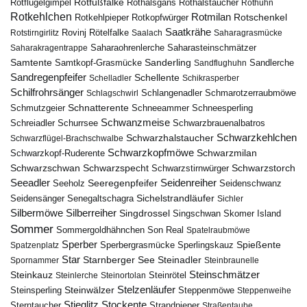
Rotfußfalke
Rothalsgans
Rothalstaucher
Rotflügelgimpel
Rothuhn
Rotkehlchen
Rotmilan
Rotschenkel
Rotkopfwürger
Rotkehlpieper
Saatkrähe
Rovinj
Rotstirngirlitz
Rötelfalke
Saalach
Saharagrasmücke
Saharasteinschmätzer
Saharakragentrappe
Saharaohrenlerche
Samtente
Sanderling
Samtkopf-Grasmücke
Sandflughuhn
Sandlerche
Sandregenpfeifer
Schellente
Schelladler
Schikrasperber
Schilfrohrsänger
Schlangenadler
Schlagschwirl
Schmarotzerraubmöwe
Schnatterente
Schmutzgeier
Schneeammer
Schneesperling
Schwanzmeise
Schwarzbrauenalbatros
Schreiadler
Schurrsee
Schwarzkehlchen
Schwarzhalstaucher
Schwarzflügel-Brachschwalbe
Schwarzkopfmöwe
Schwarzmilan
Schwarzkopf-Ruderente
Schwarzschwan
Schwarzspecht
Schwarzstirnwürger
Schwarzstorch
Seeadler
Seidenreiher
Seeregenpfeifer
Seeholz
Seidenschwanz
Seidensänger
Sichelstrandläufer
Senegaltschagra
Sichler
Silbermöwe
Silberreiher
Singdrossel
Singschwan
Skomer Island
Sommer
Sommergoldhähnchen
Son Real
Spatelraubmöwe
Sperber
Sperbergrasmücke
Spießente
Spatzenplatz
Sperlingskauz
Star
Starnberger See
Steinadler
Spornammer
Steinbraunelle
Steinschmätzer
Steinkauz
Steinrötel
Steinlerche
Steinortolan
Steinwälzer
Stelzenläufer
Steinsperling
Steppenmöwe
Steppenweihe
Stieglitz
Stockente
Sterntaucher
Strandpieper
Straßentaube