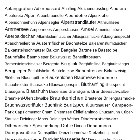
Abfanggraben
Albufera
Adlerbussard
Aholfing
Akaziendrossling
Alpen
Albufereta
Alpenbraunelle
Alpendohle
Alpenkrähe
Alpenstrandläufer
Alpenschneehuhn
Alpensegler
Altmühlsee
Ammersee
Amsel
Ampermoos
Amperstausee
Armenienmöwe
Aserbaidschan
Atlantiksturmtaucher
Atlasgrasmücke
Atlasgrünspecht
Austernfischer
Bachstelze
Atlasohrenlerche
Balearensturmtaucher
Balkon
Basstölpel
Balkansteinschmätzer
Bartgeier
Bartmeise
Bekassine
Baumfalke
Baumpieper
Benediktbeuern
Bergfink
Berbersteinschmätzer
Bergente
Berghänfling
Berglaubsänger
Bergpieper
Bienenfresser
Beutelmeise
Bertoldsheim
Birkenzeisig
Blaumeise
Blaukehlchen
Blaumerle
Birkhuhn
Blassspötter
Bluthänfling
Blauohrelster
Blauracke
Blutspecht
Blauwangenspint
Blässhuhn
Brandseeschwalbe
Blässgans
Brandgans
Bodensee
Braunkehlchen
Brillengrasmücke
Braunkehl-Uferschwalbe
Brautente
Bruchwasserläufer
Buchfink
Buntspecht
Campeon-
Burghausen
Park
Chiemsee
Chileflamingo
Cap Formentor
Cham
Chukarhuhn
Cúber-
Diademrotschwanz
Stausee
Deininger Moos
Deininger Weiher
Dohle
Dithmarscher Speicherkoog
Donau
Donaumoos
Dorngrasmücke
Dornspötter
Dreizehenmöwe
Dreizehenspecht
Drosselrohrsänger
Dunkler Wasserläufer
Düne
Dupontlerche