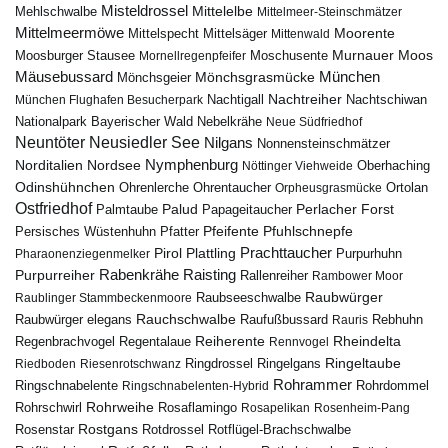
Misteldrossel
Mehlschwalbe
Mittelelbe
Mittelmeer-Steinschmätzer
Mittelmeermöwe
Mittelsäger
Moorente
Mittelspecht
Mittenwald
Murnauer Moos
Moosburger Stausee
Mornellregenpfeifer
Moschusente
Mäusebussard
München
Mönchsgeier
Mönchsgrasmücke
Nachtreiher
Nachtigall
München Flughafen Besucherpark
Nachtschiwan
Nebelkrähe
Nationalpark Bayerischer Wald
Neue Südfriedhof
Neuntöter
Neusiedler See
Nilgans
Nonnensteinschmätzer
Nymphenburg
Norditalien
Nordsee
Nöttinger Viehweide
Oberhaching
Odinshühnchen
Ohrentaucher
Ortolan
Ohrenlerche
Orpheusgrasmücke
Ostfriedhof
Palud
Palmtaube
Papageitaucher
Perlacher Forst
Pfuhlschnepfe
Pfeifente
Persisches Wüstenhuhn
Pfatter
Pirol
Prachttaucher
Plattling
Purpurhuhn
Pharaonenziegenmelker
Rabenkrähe
Purpurreiher
Raisting
Rallenreiher
Rambower Moor
Raubwürger
Raubseeschwalbe
Raublinger Stammbeckenmoore
Rauchschwalbe
Raubwürger elegans
Rebhuhn
Raufußbussard
Rauris
Reiherente
Rheindelta
Regenbrachvogel
Regentalaue
Rennvogel
Ringeltaube
Ringdrossel
Ringelgans
Riedboden
Riesenrotschwanz
Rohrammer
Ringschnabelente
Ringschnabelenten-Hybrid
Rohrdommel
Rohrweihe
Rohrschwirl
Rosaflamingo
Rosapelikan
Rosenheim-Pang
Rostgans
Rotdrossel
Rosenstar
Rotflügel-Brachschwalbe