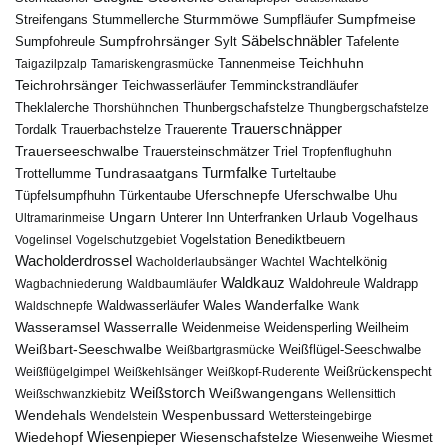
Sturmmöwe
Sumpfmeise
Streifengans
Sumpfläufer
Stummellerche
Sumpfrohrsänger
Säbelschnäbler
Sylt
Tafelente
Sumpfohreule
Teichhuhn
Tannenmeise
Taigazilpzalp
Tamariskengrasmücke
Teichrohrsänger
Teichwasserläufer
Temminckstrandläufer
Theklalerche
Thunbergschafstelze
Thorshühnchen
Thungbergschafstelze
Trauerschnäpper
Tordalk
Trauerbachstelze
Trauerente
Trauerseeschwalbe
Trauersteinschmätzer
Triel
Tropfenflughuhn
Turmfalke
Trottellumme
Tundrasaatgans
Turteltaube
Uferschnepfe
Tüpfelsumpfhuhn
Uferschwalbe
Türkentaube
Uhu
Urlaub
Ungarn
Unterer Inn
Vogelhaus
Ultramarinmeise
Unterfranken
Vogelstation Benediktbeuern
Vogelinsel
Vogelschutzgebiet
Wacholderdrossel
Wacholderlaubsänger
Wachtel
Wachtelkönig
Waldkauz
Waldohreule
Waldrapp
Wagbachniederung
Waldbaumläufer
Wales
Wanderfalke
Waldschnepfe
Waldwasserläufer
Wank
Wasseramsel
Wasserralle
Weidenmeise
Weidensperling
Weilheim
Weißbart-Seeschwalbe
Weißbartgrasmücke
Weißflügel-Seeschwalbe
Weißflügelgimpel
Weißkehlsänger
Weißkopf-Ruderente
Weißrückenspecht
Weißstorch
Weißwangengans
Weißschwanzkiebitz
Wellensittich
Wendehals
Wespenbussard
Wendelstein
Wettersteingebirge
Wiedehopf
Wiesenpieper
Wiesenschafstelze
Wiesmet
Wiesenweihe