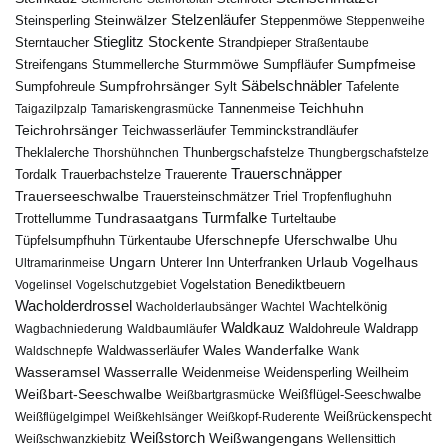
Steinwälzer
Stelzenläufer
Steinsperling
Steppenmöwe
Steppenweihe
Stieglitz
Stockente
Sterntaucher
Strandpieper
Straßentaube
Sturmmöwe
Sumpfmeise
Streifengans
Sumpfläufer
Stummellerche
Sumpfrohrsänger
Säbelschnäbler
Sylt
Tafelente
Sumpfohreule
Teichhuhn
Tannenmeise
Taigazilpzalp
Tamariskengrasmücke
Teichrohrsänger
Teichwasserläufer
Temminckstrandläufer
Theklalerche
Thunbergschafstelze
Thorshühnchen
Thungbergschafstelze
Trauerschnäpper
Tordalk
Trauerbachstelze
Trauerente
Trauerseeschwalbe
Trauersteinschmätzer
Triel
Tropfenflughuhn
Turmfalke
Trottellumme
Tundrasaatgans
Turteltaube
Uferschnepfe
Tüpfelsumpfhuhn
Uferschwalbe
Türkentaube
Uhu
Urlaub
Ungarn
Unterer Inn
Vogelhaus
Ultramarinmeise
Unterfranken
Vogelstation Benediktbeuern
Vogelinsel
Vogelschutzgebiet
Wacholderdrossel
Wacholderlaubsänger
Wachtel
Wachtelkönig
Waldkauz
Waldohreule
Waldrapp
Wagbachniederung
Waldbaumläufer
Wales
Wanderfalke
Waldschnepfe
Waldwasserläufer
Wank
Wasseramsel
Wasserralle
Weidenmeise
Weidensperling
Weilheim
Weißbart-Seeschwalbe
Weißbartgrasmücke
Weißflügel-Seeschwalbe
Weißflügelgimpel
Weißkehlsänger
Weißkopf-Ruderente
Weißrückenspecht
Weißstorch
Weißwangengans
Weißschwanzkiebitz
Wellensittich