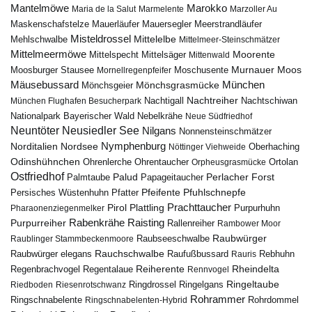
Marokko
Mantelmöwe
Maria de la Salut
Marmelente
Marzoller Au
Maskenschafstelze
Mauersegler
Mauerläufer
Meerstrandläufer
Misteldrossel
Mehlschwalbe
Mittelelbe
Mittelmeer-Steinschmätzer
Mittelmeermöwe
Mittelsäger
Moorente
Mittelspecht
Mittenwald
Murnauer Moos
Moosburger Stausee
Mornellregenpfeifer
Moschusente
Mäusebussard
München
Mönchsgeier
Mönchsgrasmücke
Nachtreiher
Nachtigall
München Flughafen Besucherpark
Nachtschiwan
Nebelkrähe
Nationalpark Bayerischer Wald
Neue Südfriedhof
Neuntöter
Neusiedler See
Nilgans
Nonnensteinschmätzer
Nymphenburg
Norditalien
Nordsee
Nöttinger Viehweide
Oberhaching
Odinshühnchen
Ohrentaucher
Ortolan
Ohrenlerche
Orpheusgrasmücke
Ostfriedhof
Palud
Palmtaube
Papageitaucher
Perlacher Forst
Pfuhlschnepfe
Pfeifente
Persisches Wüstenhuhn
Pfatter
Pirol
Prachttaucher
Plattling
Purpurhuhn
Pharaonenziegenmelker
Rabenkrähe
Purpurreiher
Raisting
Rallenreiher
Rambower Moor
Raubwürger
Raubseeschwalbe
Raublinger Stammbeckenmoore
Rauchschwalbe
Raubwürger elegans
Rebhuhn
Raufußbussard
Rauris
Reiherente
Rheindelta
Regenbrachvogel
Regentalaue
Rennvogel
Ringeltaube
Ringdrossel
Ringelgans
Riedboden
Riesenrotschwanz
Rohrammer
Ringschnabelente
Ringschnabelenten-Hybrid
Rohrdommel