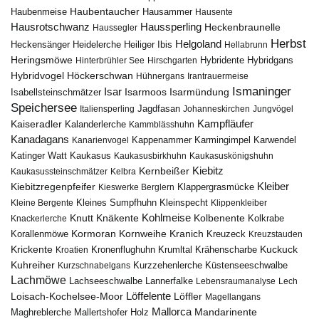
Haubentaucher
Haubenmeise
Hausammer
Hausente
Hausrotschwanz
Haussperling
Heckenbraunelle
Haussegler
Herbst
Helgoland
Heidelerche
Heiliger Ibis
Heckensänger
Hellabrunn
Heringsmöwe
Hybridgans
Hinterbrühler See
Hirschgarten
Hybridente
Höckerschwan
Hybridvogel
Hühnergans
Irantrauermeise
Ismaninger
Isar
Isarmündung
Isabellsteinschmätzer
Isarmoos
Speichersee
Italiensperling
Jagdfasan
Johanneskirchen
Jungvögel
Kampfläufer
Kaiseradler
Kalanderlerche
Kammblässhuhn
Kanadagans
Karmingimpel
Karwendel
Kanarienvogel
Kappenammer
Katinger Watt
Kaukasus
Kaukasusbirkhuhn
Kaukasuskönigshuhn
Kiebitz
Kernbeißer
Kaukasussteinschmätzer
Kelbra
Kiebitzregenpfeifer
Kleiber
Klappergrasmücke
Kieswerke Berglern
Kleines Sumpfhuhn
Kleinspecht
Kleine Bergente
Klippenkleiber
Kohlmeise
Knutt
Knäkente
Kolbenente
Knackerlerche
Kolkrabe
Kormoran
Kornweihe
Kranich
Kreuzeck
Korallenmöwe
Kreuzstauden
Krickente
Kuckuck
Kroatien
Kronenflughuhn
Krumltal
Krähenscharbe
Kuhreiher
Küstenseeschwalbe
Kurzschnabelgans
Kurzzehenlerche
Lachmöwe
Lannerfalke
Lachseeschwalbe
Lebensraumanalyse
Lech
Löffelente
Löffler
Loisach-Kochelsee-Moor
Magellangans
Mallorca
Mandarinente
Maghreblerche
Mallertshofer Holz