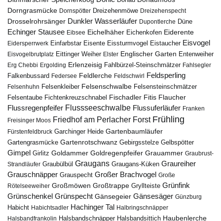
Dorngrasmücke
Dornspötter
Dreizehenmöwe
Dreizehenspecht
Drosselrohrsänger
Dunkler Wasserläufer
Düne
Dupontlerche
Echinger Stausee
Eichelhäher
Eiderente
Eichenkofen
Eibsee
Eisvogel
Eistaucher
Eidersperrwerk
Einfarbstar
Eisente
Eissturmvogel
Englischer Garten
Entenweiher
Eisvogelbrutplatz
Eittinger Weiher
Elster
Erlenzeisig
Fahlbürzel-Steinschmätzer
Erg Chebbi
Ergolding
Fahlsegler
Feldsperling
Feldlerche
Falkenbussard
Federsee
Feldschwirl
Felsenschwalbe
Felsensteinschmätzer
Felsenhuhn
Felsenkleiber
Fischadler
Fitis
Flaucher
Fichtenkreuzschnabel
Felsentaube
Flussregenpfeifer
Flussseeschwalbe
Flussuferläufer
Franken
Frühling
Friedhof am Perlacher Forst
Freisinger Moos
Gartenbaumläufer
Garchinger Heide
Fürstenfeldbruck
Gartenrotschwanz
Gartengrasmücke
Gebirgsstelze
Gelbspötter
Gimpel
Goldammer
Goldregenpfeifer
Girlitz
Grauammer
Graubrust-
Graugans
Graureiher
Graubülbül
Graugans-Küken
Strandläufer
Grauschnäpper
Großer Brachvogel
Grauspecht
Große
Grünfink
Großmöwen
Großtrappe
Rötelseeweiher
Gryllteiste
Gänsesäger
Grünschenkel
Grünspecht
Gänsegeier
Günzburg
Hachinger Tal
Habicht
Habichtsadler
Halbringschnäpper
Haubenlerche
Halsbandfrankolin
Halsbandschnäpper
Halsbandsittich