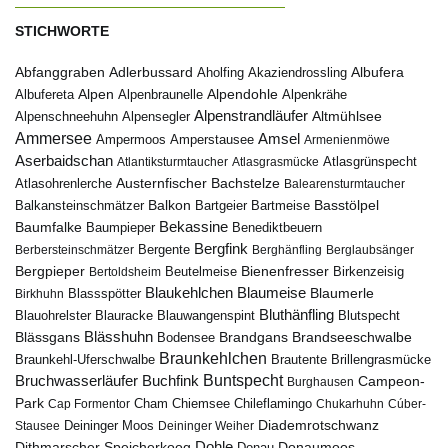
STICHWORTE
Abfanggraben
Albufera
Adlerbussard
Aholfing
Akaziendrossling
Alpen
Albufereta
Alpenbraunelle
Alpendohle
Alpenkrähe
Alpenstrandläufer
Alpenschneehuhn
Alpensegler
Altmühlsee
Ammersee
Amsel
Ampermoos
Amperstausee
Armenienmöwe
Aserbaidschan
Atlantiksturmtaucher
Atlasgrasmücke
Atlasgrünspecht
Austernfischer
Bachstelze
Atlasohrenlerche
Balearensturmtaucher
Balkon
Basstölpel
Balkansteinschmätzer
Bartgeier
Bartmeise
Bekassine
Baumfalke
Baumpieper
Benediktbeuern
Bergfink
Berbersteinschmätzer
Bergente
Berghänfling
Berglaubsänger
Bergpieper
Bienenfresser
Beutelmeise
Bertoldsheim
Birkenzeisig
Blaumeise
Blaukehlchen
Blaumerle
Birkhuhn
Blassspötter
Bluthänfling
Blauohrelster
Blauracke
Blutspecht
Blauwangenspint
Blässhuhn
Brandseeschwalbe
Blässgans
Brandgans
Bodensee
Braunkehlchen
Brillengrasmücke
Braunkehl-Uferschwalbe
Brautente
Bruchwasserläufer
Buchfink
Buntspecht
Campeon-
Burghausen
Park
Chiemsee
Chileflamingo
Cap Formentor
Cham
Chukarhuhn
Cúber-
Diademrotschwanz
Stausee
Deininger Moos
Deininger Weiher
Dohle
Dithmarscher Speicherkoog
Donau
Donaumoos