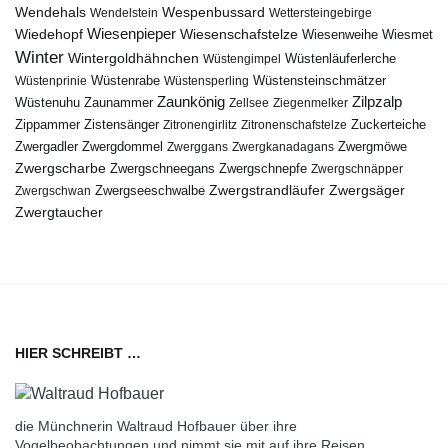
Wendehals
Wespenbussard
Wendelstein
Wettersteingebirge
Wiedehopf
Wiesenpieper
Wiesenschafstelze
Wiesmet
Wiesenweihe
Winter
Wintergoldhähnchen
Wüstenläuferlerche
Wüstengimpel
Wüstenprinie
Wüstenrabe
Wüstensperling
Wüstensteinschmätzer
Zaunkönig
Zilpzalp
Zaunammer
Wüstenuhu
Zellsee
Ziegenmelker
Zippammer
Zistensänger
Zuckerteiche
Zitronengirlitz
Zitronenschafstelze
Zwergdommel
Zwergmöwe
Zwergadler
Zwerggans
Zwergkanadagans
Zwergscharbe
Zwergschneegans
Zwergschnepfe
Zwergschnäpper
Zwergstrandläufer
Zwergseeschwalbe
Zwergsäger
Zwergschwan
Zwergtaucher
HIER SCHREIBT …
die Münchnerin Waltraud Hofbauer über ihre
Vogelbeobachtungen und nimmt sie mit auf ihre Reisen.