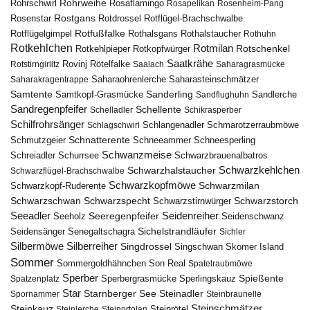
Rohrweihe
Rohrschwirl
Rosaflamingo
Rosapelikan
Rosenheim-Pang
Rostgans
Rotdrossel
Rosenstar
Rotflügel-Brachschwalbe
Rotfußfalke
Rothalsgans
Rothalstaucher
Rotflügelgimpel
Rothuhn
Rotkehlchen
Rotmilan
Rotschenkel
Rotkopfwürger
Rotkehlpieper
Saatkrähe
Rovinj
Rotstirngirlitz
Rötelfalke
Saalach
Saharagrasmücke
Saharasteinschmätzer
Saharakragentrappe
Saharaohrenlerche
Samtente
Sanderling
Samtkopf-Grasmücke
Sandflughuhn
Sandlerche
Sandregenpfeifer
Schellente
Schelladler
Schikrasperber
Schilfrohrsänger
Schlangenadler
Schlagschwirl
Schmarotzerraubmöwe
Schnatterente
Schmutzgeier
Schneeammer
Schneesperling
Schwanzmeise
Schwarzbrauenalbatros
Schreiadler
Schurrsee
Schwarzkehlchen
Schwarzhalstaucher
Schwarzflügel-Brachschwalbe
Schwarzkopfmöwe
Schwarzmilan
Schwarzkopf-Ruderente
Schwarzschwan
Schwarzspecht
Schwarzstirnwürger
Schwarzstorch
Seeadler
Seidenreiher
Seeregenpfeifer
Seeholz
Seidenschwanz
Seidensänger
Sichelstrandläufer
Senegaltschagra
Sichler
Silbermöwe
Silberreiher
Singdrossel
Singschwan
Skomer Island
Sommer
Sommergoldhähnchen
Son Real
Spatelraubmöwe
Sperber
Sperbergrasmücke
Spießente
Spatzenplatz
Sperlingskauz
Star
Starnberger See
Steinadler
Spornammer
Steinbraunelle
Steinschmätzer
Steinkauz
Steinrötel
Steinlerche
Steinortolan