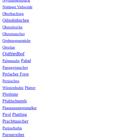
Nöttinger Viehweide
Oberhaching
Odinshühnchen
Ohrenlerche
Ohrentaucher
Orpheusgrasmücke
Ortolan
Ostfriedhof
Palud
Palmtaube
Papageitaucher
Perlacher Forst
Persisches
Wüstenhuhn
Pfatter
Pfeifente
Pfuhlschnepfe
Pharaonenziegenmelker
Pirol
Plattling
Prachttaucher
Purpurhuhn
Purpurreiher