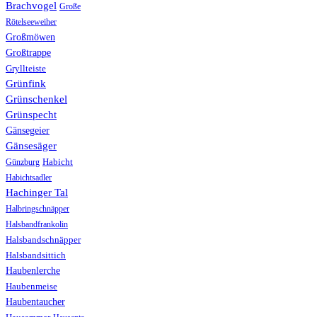
Brachvogel
Große
Rötelseeweiher
Großmöwen
Großtrappe
Gryllteiste
Grünfink
Grünschenkel
Grünspecht
Gänsegeier
Gänsesäger
Günzburg
Habicht
Habichtsadler
Hachinger Tal
Halbringschnäpper
Halsbandfrankolin
Halsbandschnäpper
Halsbandsittich
Haubenlerche
Haubenmeise
Haubentaucher