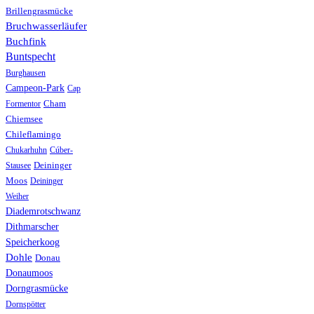
Brillengrasmücke
Bruchwasserläufer
Buchfink
Buntspecht
Burghausen
Campeon-Park
Cap
Formentor
Cham
Chiemsee
Chileflamingo
Chukarhuhn
Cúber-
Stausee
Deininger
Moos
Deininger
Weiher
Diademrotschwanz
Dithmarscher
Speicherkoog
Dohle
Donau
Donaumoos
Dorngrasmücke
Dornspötter