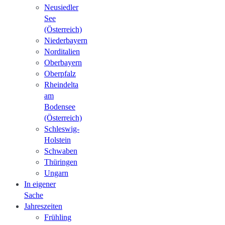
Neusiedler
See
(Österreich)
Niederbayern
Norditalien
Oberbayern
Oberpfalz
Rheindelta
am
Bodensee
(Österreich)
Schleswig-
Holstein
Schwaben
Thüringen
Ungarn
In eigener
Sache
Jahreszeiten
Frühling