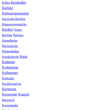
Kernbeißer
Kelbra
Kiebitz
Kiebitzregenpfeifer
Kieswerke Berglern
Klappergrasmücke
Kleiber
Kleine
Bergente
Kleines
Sumpfhuhn
Kleinspecht
Klippenkleiber
Knutt
Knackerlerche
Knäkente
Kohlmeise
Kolbenente
Kolkrabe
Korallenmöwe
Kormoran
Kranich
Kornweihe
Kreuzeck
Kreuzstauden