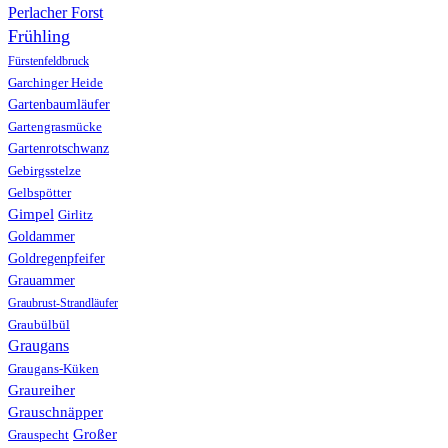
Perlacher Forst
Frühling
Fürstenfeldbruck
Garchinger Heide
Gartenbaumläufer
Gartengrasmücke
Gartenrotschwanz
Gebirgsstelze
Gelbspötter
Gimpel
Girlitz
Goldammer
Goldregenpfeifer
Grauammer
Graubrust-Strandläufer
Graubülbül
Graugans
Graugans-Küken
Graureiher
Grauschnäpper
Großer
Grauspecht