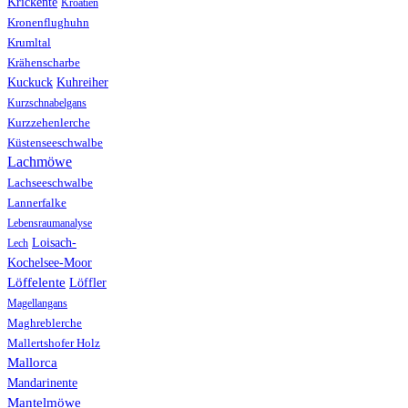
Krickente
Kroatien
Kronenflughuhn
Krumltal
Krähenscharbe
Kuhreiher
Kuckuck
Kurzschnabelgans
Kurzzehenlerche
Küstenseeschwalbe
Lachmöwe
Lachseeschwalbe
Lannerfalke
Lebensraumanalyse
Loisach-
Lech
Kochelsee-Moor
Löffelente
Löffler
Magellangans
Maghreblerche
Mallertshofer Holz
Mallorca
Mandarinente
Mantelmöwe