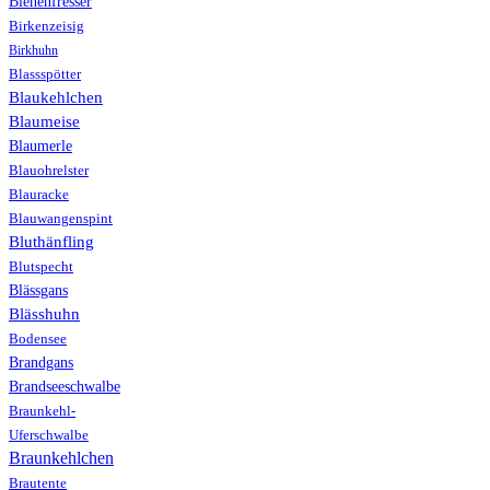
Bienenfresser
Birkenzeisig
Birkhuhn
Blassspötter
Blaukehlchen
Blaumeise
Blaumerle
Blauohrelster
Blauracke
Blauwangenspint
Bluthänfling
Blutspecht
Blässgans
Blässhuhn
Bodensee
Brandgans
Brandseeschwalbe
Braunkehl-
Uferschwalbe
Braunkehlchen
Brautente