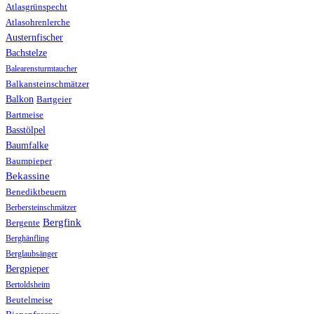
Atlasgrünspecht
Atlasohrenlerche
Austernfischer
Bachstelze
Balearensturmtaucher
Balkansteinschmätzer
Balkon
Bartgeier
Bartmeise
Basstölpel
Baumfalke
Baumpieper
Bekassine
Benediktbeuern
Berbersteinschmätzer
Bergfink
Bergente
Berghänfling
Berglaubsänger
Bergpieper
Bertoldsheim
Beutelmeise