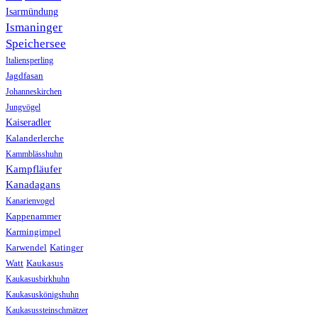
Isarmündung
Ismaninger
Speichersee
Italiensperling
Jagdfasan
Johanneskirchen
Jungvögel
Kaiseradler
Kalanderlerche
Kammblässhuhn
Kampfläufer
Kanadagans
Kanarienvogel
Kappenammer
Karmingimpel
Karwendel
Katinger
Watt
Kaukasus
Kaukasusbirkhuhn
Kaukasuskönigshuhn
Kaukasussteinschmätzer