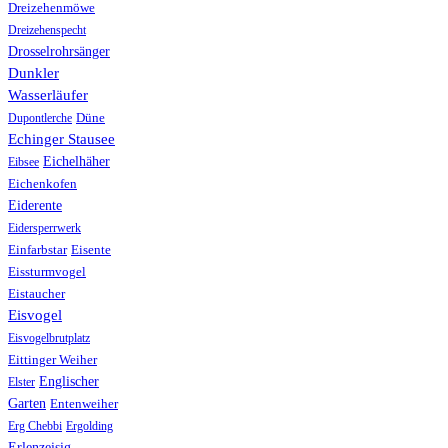
Dreizehenmöwe
Dreizehenspecht
Drosselrohrsänger
Dunkler
Wasserläufer
Düne
Dupontlerche
Echinger Stausee
Eichelhäher
Eibsee
Eichenkofen
Eiderente
Eidersperrwerk
Einfarbstar
Eisente
Eissturmvogel
Eistaucher
Eisvogel
Eisvogelbrutplatz
Eittinger Weiher
Englischer
Elster
Garten
Entenweiher
Erg Chebbi
Ergolding
Erlenzeisig