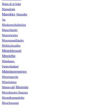
Maria de la Salut
Marmelente
Marokko
Marzoller
Au
Maskenschafstelze
Mauerläufer
Mauersegler
Meerstrandläufer
Mehlschwalbe
Misteldrossel
Mittelelbe
Mittelmeer-
Steinschmätzer
Mittelmeermöwe
Mittelspecht
Mittelsäger
Moorente
Mittenwald
Moosburger Stausee
Mornellregenpfeifer
Moschusente