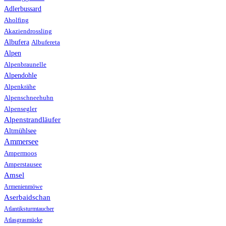
Adlerbussard
Aholfing
Akaziendrossling
Albufera
Albufereta
Alpen
Alpenbraunelle
Alpendohle
Alpenkrähe
Alpenschneehuhn
Alpensegler
Alpenstrandläufer
Altmühlsee
Ammersee
Ampermoos
Amperstausee
Amsel
Armenienmöwe
Aserbaidschan
Atlantiksturmtaucher
Atlasgrasmücke