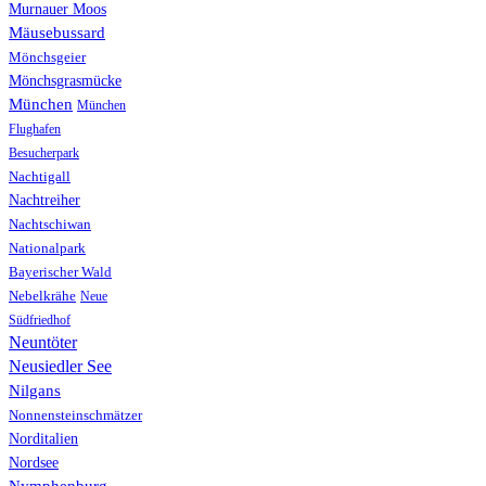
Murnauer Moos
Mäusebussard
Mönchsgeier
Mönchsgrasmücke
München
München
Flughafen
Besucherpark
Nachtigall
Nachtreiher
Nachtschiwan
Nationalpark
Bayerischer Wald
Nebelkrähe
Neue
Südfriedhof
Neuntöter
Neusiedler See
Nilgans
Nonnensteinschmätzer
Norditalien
Nordsee
Nymphenburg