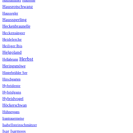
Hausammer
Hausente
Hausrotschwanz
Haussegler
Haussperling
Heckenbraunelle
Heckensänger
Heidelerche
Heiliger Ibis
Helgoland
Herbst
Hellabrunn
Heringsmöwe
Hinterbrühler See
Hirschgarten
Hybridente
Hybridgans
Hybridvogel
Höckerschwan
Hühnergans
Irantrauermeise
Isabellsteinschmätzer
Isar
Isarmoos