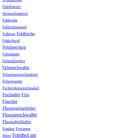
Fahlbürzel-
Steinschmätzer
Fahlsegler
Falkenbussard
Feldlerche
Federsee
Feldschwirl
Feldsperling
Felsenhuhn
Felsenkleiber
Felsenschwalbe
Felsensteinschmätzer
Felsentaube
Fichtenkreuzschnabel
Fischadler
Fitis
Flaucher
Flussregenpfeifer
Flussseeschwalbe
Flussuferläufer
Franken
Freisinger
Friedhof am
Moos