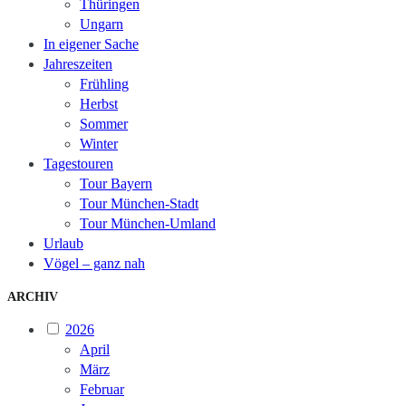
Thüringen
Ungarn
In eigener Sache
Jahreszeiten
Frühling
Herbst
Sommer
Winter
Tagestouren
Tour Bayern
Tour München-Stadt
Tour München-Umland
Urlaub
Vögel – ganz nah
ARCHIV
2026
April
März
Februar