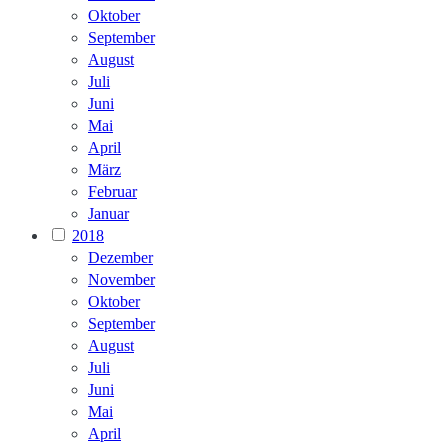
Oktober
September
August
Juli
Juni
Mai
April
März
Februar
Januar
2018
Dezember
November
Oktober
September
August
Juli
Juni
Mai
April