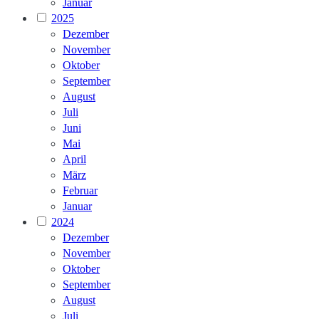
Januar
2025
Dezember
November
Oktober
September
August
Juli
Juni
Mai
April
März
Februar
Januar
2024
Dezember
November
Oktober
September
August
Juli