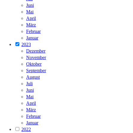
Juni
Mai
April
März
Februar
Januar
2023
Dezember
November
Oktober
September
August
Juli
Juni
Mai
April
März
Februar
Januar
2022