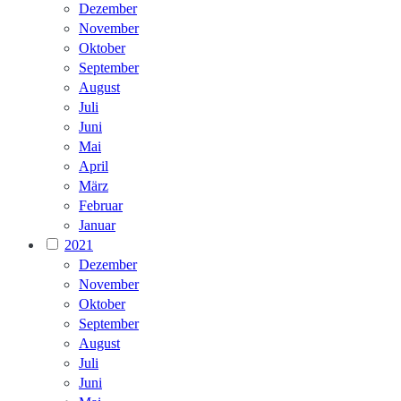
Dezember
November
Oktober
September
August
Juli
Juni
Mai
April
März
Februar
Januar
2021
Dezember
November
Oktober
September
August
Juli
Juni