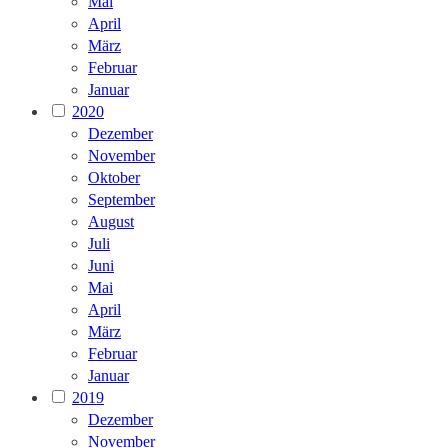
Mai
April
März
Februar
Januar
2020
Dezember
November
Oktober
September
August
Juli
Juni
Mai
April
März
Februar
Januar
2019
Dezember
November