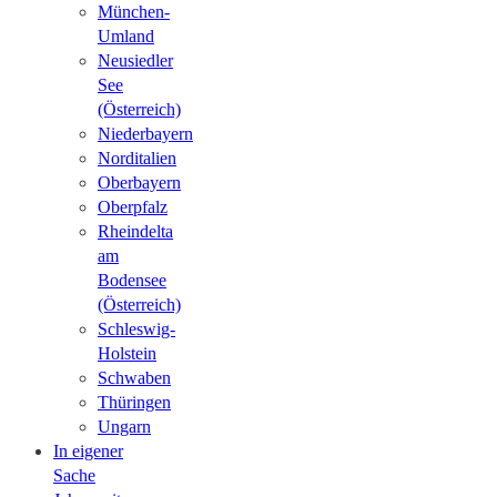
München-
Umland
Neusiedler
See
(Österreich)
Niederbayern
Norditalien
Oberbayern
Oberpfalz
Rheindelta
am
Bodensee
(Österreich)
Schleswig-
Holstein
Schwaben
Thüringen
Ungarn
In eigener
Sache