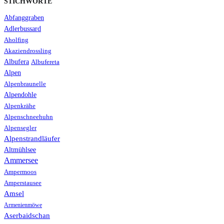
STICHWORTE
Abfanggraben
Adlerbussard
Aholfing
Akaziendrossling
Albufera
Albufereta
Alpen
Alpenbraunelle
Alpendohle
Alpenkrähe
Alpenschneehuhn
Alpensegler
Alpenstrandläufer
Altmühlsee
Ammersee
Ampermoos
Amperstausee
Amsel
Armenienmöwe
Aserbaidschan