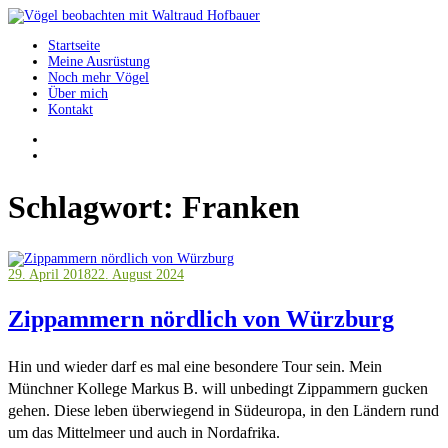
Springe
zum
Startseite
Inhalt
Vögel beobachten mit Waltraud Hofbauer
Meine Ausrüstung
Noch mehr Vögel
Über mich
Kontakt
Schlagwort:
Franken
29. April 2018
22. August 2024
Zippammern nördlich von Würzburg
Hin und wieder darf es mal eine besondere Tour sein. Mein
Münchner Kollege Markus B. will unbedingt Zippammern gucken
gehen. Diese leben überwiegend in Südeuropa, in den Ländern rund
um das Mittelmeer und auch in Nordafrika.