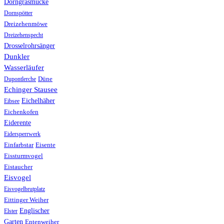
Dorngrasmücke
Dornspötter
Dreizehenmöwe
Dreizehenspecht
Drosselrohrsänger
Dunkler
Wasserläufer
Düne
Dupontlerche
Echinger Stausee
Eichelhäher
Eibsee
Eichenkofen
Eiderente
Eidersperrwerk
Einfarbstar
Eisente
Eissturmvogel
Eistaucher
Eisvogel
Eisvogelbrutplatz
Eittinger Weiher
Englischer
Elster
Garten
Entenweiher