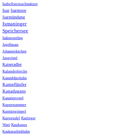
Isabellsteinschmätzer
Isar
Isarmoos
Isarmündung
Ismaninger
Speichersee
Italiensperling
Jagdfasan
Johanneskirchen
Jungvögel
Kaiseradler
Kalanderlerche
Kammblässhuhn
Kampfläufer
Kanadagans
Kanarienvogel
Kappenammer
Karmingimpel
Karwendel
Katinger
Watt
Kaukasus
Kaukasusbirkhuhn