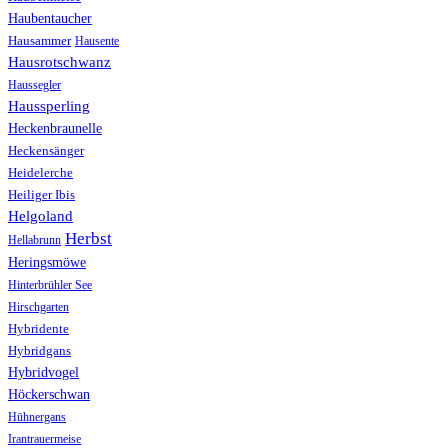
Haubentaucher
Hausammer
Hausente
Hausrotschwanz
Haussegler
Haussperling
Heckenbraunelle
Heckensänger
Heidelerche
Heiliger Ibis
Helgoland
Herbst
Hellabrunn
Heringsmöwe
Hinterbrühler See
Hirschgarten
Hybridente
Hybridgans
Hybridvogel
Höckerschwan
Hühnergans
Irantrauermeise