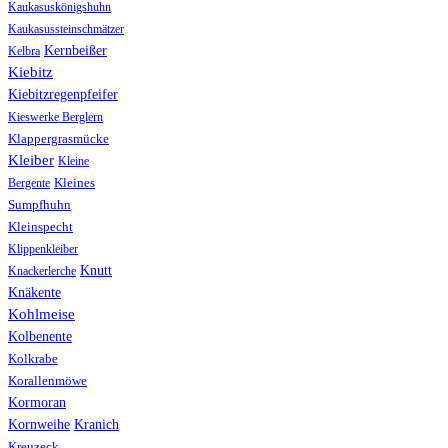
Kaukasuskönigshuhn
Kaukasussteinschmätzer
Kernbeißer
Kelbra
Kiebitz
Kiebitzregenpfeifer
Kieswerke Berglern
Klappergrasmücke
Kleiber
Kleine
Bergente
Kleines
Sumpfhuhn
Kleinspecht
Klippenkleiber
Knutt
Knackerlerche
Knäkente
Kohlmeise
Kolbenente
Kolkrabe
Korallenmöwe
Kormoran
Kranich
Kornweihe
Kreuzeck