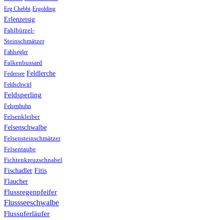
Erg Chebbi
Ergolding
Erlenzeisig
Fahlbürzel-
Steinschmätzer
Fahlsegler
Falkenbussard
Feldlerche
Federsee
Feldschwirl
Feldsperling
Felsenhuhn
Felsenkleiber
Felsenschwalbe
Felsensteinschmätzer
Felsentaube
Fichtenkreuzschnabel
Fischadler
Fitis
Flaucher
Flussregenpfeifer
Flussseeschwalbe
Flussuferläufer