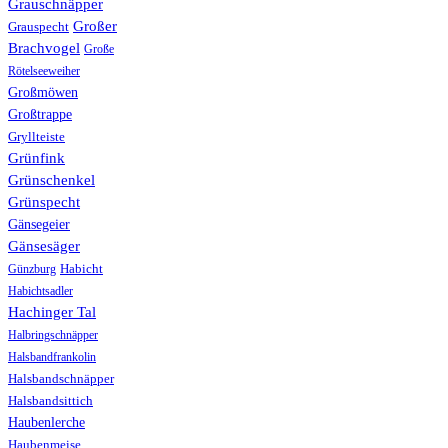
Grauschnäpper
Großer
Grauspecht
Brachvogel
Große
Rötelseeweiher
Großmöwen
Großtrappe
Gryllteiste
Grünfink
Grünschenkel
Grünspecht
Gänsegeier
Gänsesäger
Günzburg
Habicht
Habichtsadler
Hachinger Tal
Halbringschnäpper
Halsbandfrankolin
Halsbandschnäpper
Halsbandsittich
Haubenlerche
Haubenmeise