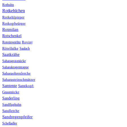
Rothuhn
Rotkehlchen
Rotkehlpieper
Rotkopfwürger
Rotmilan
Rotschenkel
Rotstirngirlitz
Rovinj
Rötelfalke
Saalach
Saatkrähe
Saharagrasmücke
Saharakragentrappe
Saharaohrenlerche
Saharasteinschmätzer
Samtente
Samtkopf-
Grasmücke
Sanderling
Sandflughuhn
Sandlerche
Sandregenpfeifer
Schelladler