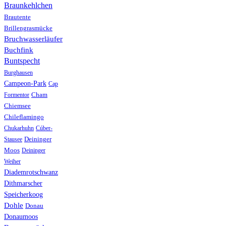
Braunkehlchen
Brautente
Brillengrasmücke
Bruchwasserläufer
Buchfink
Buntspecht
Burghausen
Campeon-Park
Cap
Formentor
Cham
Chiemsee
Chileflamingo
Chukarhuhn
Cúber-
Stausee
Deininger
Moos
Deininger
Weiher
Diademrotschwanz
Dithmarscher
Speicherkoog
Dohle
Donau
Donaumoos