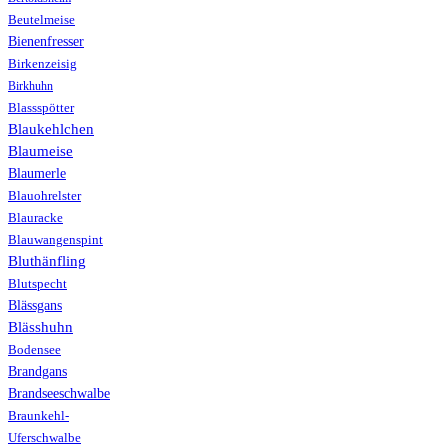
Beutelmeise
Bienenfresser
Birkenzeisig
Birkhuhn
Blassspötter
Blaukehlchen
Blaumeise
Blaumerle
Blauohrelster
Blauracke
Blauwangenspint
Bluthänfling
Blutspecht
Blässgans
Blässhuhn
Bodensee
Brandgans
Brandseeschwalbe
Braunkehl-
Uferschwalbe