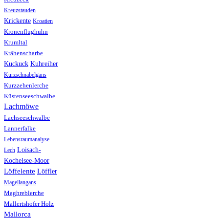
Kreuzstauden
Krickente
Kroatien
Kronenflughuhn
Krumltal
Krähenscharbe
Kuhreiher
Kuckuck
Kurzschnabelgans
Kurzzehenlerche
Küstenseeschwalbe
Lachmöwe
Lachseeschwalbe
Lannerfalke
Lebensraumanalyse
Loisach-
Lech
Kochelsee-Moor
Löffelente
Löffler
Magellangans
Maghreblerche
Mallertshofer Holz
Mallorca