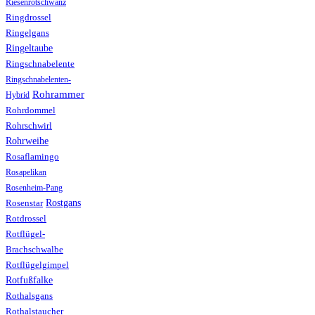
Riesenrotschwanz
Ringdrossel
Ringelgans
Ringeltaube
Ringschnabelente
Ringschnabelenten-
Rohrammer
Hybrid
Rohrdommel
Rohrschwirl
Rohrweihe
Rosaflamingo
Rosapelikan
Rosenheim-Pang
Rostgans
Rosenstar
Rotdrossel
Rotflügel-
Brachschwalbe
Rotflügelgimpel
Rotfußfalke
Rothalsgans
Rothalstaucher