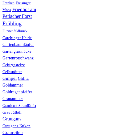
Franken
Freisinger
Friedhof am
Moos
Perlacher Forst
Frühling
Fürstenfeldbruck
Garchinger Heide
Gartenbaumläufer
Gartengrasmücke
Gartenrotschwanz
Gebirgsstelze
Gelbspötter
Gimpel
Girlitz
Goldammer
Goldregenpfeifer
Grauammer
Graubrust-Strandläufer
Graubülbül
Graugans
Graugans-Küken
Graureiher