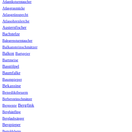
Atlantiksturmtaucher
Atlasgrasmücke
Atlasgrünspecht
Atlasohrenlerche
Austernfischer
Bachstelze
Balearensturmtaucher
Balkansteinschmätzer
Balkon
Bartgeier
Bartmeise
Basstölpel
Baumfalke
Baumpieper
Bekassine
Benediktbeuern
Berbersteinschmätzer
Bergfink
Bergente
Berghänfling
Berglaubsänger
Bergpieper
Bertoldsheim