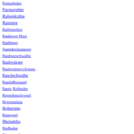
Purpurhuhn
Purpurreiher
Rabenkrähe
Raisting
Rallenreiher
Rambower Moor
Raublinger
Stammbeckenmoore
Raubseeschwalbe
Raubwürger
Raubwürger elegans
Rauchschwalbe
Raufußbussard
Rebhuhn
Rauris
Regenbrachvogel
Regentalaue
Reiherente
Rennvogel
Rheindelta
Riedboden