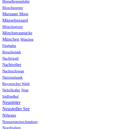
Mornellregenpfeifer
Moschusente
Murnauer Moos
Mäusebussard
Mönchsgeier
Mönchsgrasmücke
München
München
Flughafen
Besucherpark
Nachtigall
Nachtreiher
Nachtschiwan
Nationalpark
Bayerischer Wald
Nebelkrähe
Neue
Südfriedhof
Neuntöter
Neusiedler See
Nilgans
Nonnensteinschmätzer
Norditalien