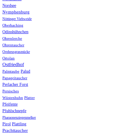
Nordsee
Nymphenburg
Nöttinger Viehweide
Oberhaching
Odinshühnchen
Ohrenlerche
Ohrentaucher
Orpheusgrasmücke
Ortolan
Ostfriedhof
Palud
Palmtaube
Papageitaucher
Perlacher Forst
Persisches
Wüstenhuhn
Pfatter
Pfeifente
Pfuhlschnepfe
Pharaonenziegenmelker
Pirol
Plattling
Prachttaucher