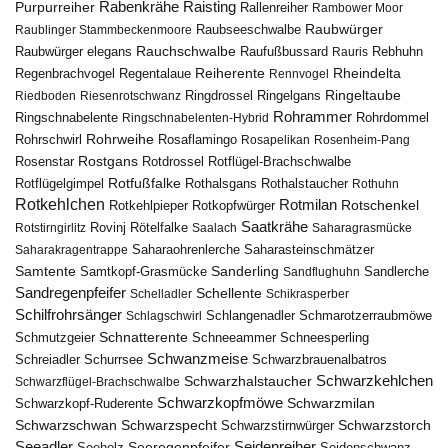
Rabenkrähe
Purpurreiher
Raisting
Rallenreiher
Rambower Moor
Raubwürger
Raubseeschwalbe
Raublinger Stammbeckenmoore
Rauchschwalbe
Raubwürger elegans
Rebhuhn
Raufußbussard
Rauris
Reiherente
Rheindelta
Regenbrachvogel
Regentalaue
Rennvogel
Ringeltaube
Ringdrossel
Ringelgans
Riedboden
Riesenrotschwanz
Rohrammer
Ringschnabelente
Ringschnabelenten-Hybrid
Rohrdommel
Rohrweihe
Rohrschwirl
Rosaflamingo
Rosapelikan
Rosenheim-Pang
Rostgans
Rotdrossel
Rosenstar
Rotflügel-Brachschwalbe
Rotfußfalke
Rothalsgans
Rothalstaucher
Rotflügelgimpel
Rothuhn
Rotkehlchen
Rotmilan
Rotschenkel
Rotkopfwürger
Rotkehlpieper
Saatkrähe
Rovinj
Rotstirngirlitz
Rötelfalke
Saalach
Saharagrasmücke
Saharasteinschmätzer
Saharakragentrappe
Saharaohrenlerche
Samtente
Sanderling
Samtkopf-Grasmücke
Sandflughuhn
Sandlerche
Sandregenpfeifer
Schellente
Schelladler
Schikrasperber
Schilfrohrsänger
Schlangenadler
Schlagschwirl
Schmarotzerraubmöwe
Schnatterente
Schmutzgeier
Schneeammer
Schneesperling
Schwanzmeise
Schwarzbrauenalbatros
Schreiadler
Schurrsee
Schwarzkehlchen
Schwarzhalstaucher
Schwarzflügel-Brachschwalbe
Schwarzkopfmöwe
Schwarzmilan
Schwarzkopf-Ruderente
Schwarzschwan
Schwarzspecht
Schwarzstirnwürger
Schwarzstorch
Seeadler
Seidenreiher
Seeregenpfeifer