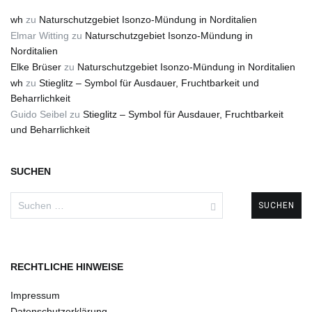
wh
zu
Naturschutzgebiet Isonzo-Mündung in Norditalien
Elmar Witting
zu
Naturschutzgebiet Isonzo-Mündung in
Norditalien
Elke Brüser
zu
Naturschutzgebiet Isonzo-Mündung in Norditalien
wh
zu
Stieglitz – Symbol für Ausdauer, Fruchtbarkeit und
Beharrlichkeit
Guido Seibel
zu
Stieglitz – Symbol für Ausdauer, Fruchtbarkeit
und Beharrlichkeit
SUCHEN
Suchen
nach:
RECHTLICHE HINWEISE
Impressum
Datenschutzerklärung