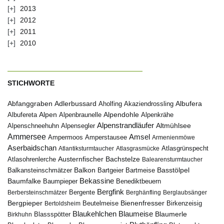
2013
2012
2011
2010
STICHWORTE
Abfanggraben
Albufera
Adlerbussard
Aholfing
Akaziendrossling
Alpen
Albufereta
Alpenbraunelle
Alpendohle
Alpenkrähe
Alpenstrandläufer
Alpenschneehuhn
Alpensegler
Altmühlsee
Ammersee
Amsel
Ampermoos
Amperstausee
Armenienmöwe
Aserbaidschan
Atlantiksturmtaucher
Atlasgrasmücke
Atlasgrünspecht
Austernfischer
Bachstelze
Atlasohrenlerche
Balearensturmtaucher
Balkon
Basstölpel
Balkansteinschmätzer
Bartgeier
Bartmeise
Bekassine
Baumfalke
Baumpieper
Benediktbeuern
Bergfink
Berbersteinschmätzer
Bergente
Berghänfling
Berglaubsänger
Bergpieper
Bienenfresser
Beutelmeise
Bertoldsheim
Birkenzeisig
Blaumeise
Blaukehlchen
Blaumerle
Birkhuhn
Blassspötter