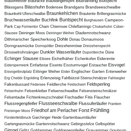
Bluthänfling
Blauohrelster
Blauracke
Blutspecht
Blauwangenspint
Blässhuhn
Brandseeschwalbe
Blässgans
Brandgans
Bodensee
Braunkehlchen
Brillengrasmücke
Braunkehl-Uferschwalbe
Brautente
Bruchwasserläufer
Buchfink
Buntspecht
Campeon-
Burghausen
Park
Chiemsee
Chileflamingo
Cap Formentor
Cham
Chukarhuhn
Cúber-
Diademrotschwanz
Stausee
Deininger Moos
Deininger Weiher
Dohle
Dithmarscher Speicherkoog
Donau
Donaumoos
Dorngrasmücke
Dornspötter
Dreizehenmöwe
Dreizehenspecht
Drosselrohrsänger
Dunkler Wasserläufer
Düne
Dupontlerche
Echinger Stausee
Eichelhäher
Eiderente
Eichenkofen
Eibsee
Eisvogel
Eistaucher
Eidersperrwerk
Einfarbstar
Eisente
Eissturmvogel
Englischer Garten
Entenweiher
Eisvogelbrutplatz
Eittinger Weiher
Elster
Erlenzeisig
Fahlbürzel-Steinschmätzer
Erg Chebbi
Ergolding
Fahlsegler
Feldsperling
Feldlerche
Falkenbussard
Federsee
Feldschwirl
Felsenschwalbe
Felsensteinschmätzer
Felsenhuhn
Felsenkleiber
Fischadler
Fitis
Flaucher
Fichtenkreuzschnabel
Felsentaube
Flussregenpfeifer
Flussseeschwalbe
Flussuferläufer
Franken
Frühling
Friedhof am Perlacher Forst
Freisinger Moos
Gartenbaumläufer
Garchinger Heide
Fürstenfeldbruck
Gartenrotschwanz
Gartengrasmücke
Gebirgsstelze
Gelbspötter
Gimpel
Goldammer
Goldregenpfeifer
Girlitz
Grauammer
Graubrust-