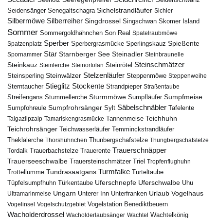
Seeholz
Seidenschwanz
Seidensänger
Sichelstrandläufer
Senegaltschagra
Sichler
Silbermöwe
Silberreiher
Singdrossel
Singschwan
Skomer Island
Sommer
Sommergoldhähnchen
Son Real
Spatelraubmöwe
Sperber
Sperbergrasmücke
Spießente
Spatzenplatz
Sperlingskauz
Star
Starnberger See
Steinadler
Spornammer
Steinbraunelle
Steinschmätzer
Steinkauz
Steinrötel
Steinlerche
Steinortolan
Steinwälzer
Stelzenläufer
Steinsperling
Steppenmöwe
Steppenweihe
Stieglitz
Stockente
Sterntaucher
Strandpieper
Straßentaube
Sturmmöwe
Sumpfmeise
Streifengans
Sumpfläufer
Stummellerche
Sumpfrohrsänger
Säbelschnäbler
Sylt
Tafelente
Sumpfohreule
Teichhuhn
Tannenmeise
Taigazilpzalp
Tamariskengrasmücke
Teichrohrsänger
Teichwasserläufer
Temminckstrandläufer
Theklalerche
Thunbergschafstelze
Thorshühnchen
Thungbergschafstelze
Trauerschnäpper
Tordalk
Trauerbachstelze
Trauerente
Trauerseeschwalbe
Trauersteinschmätzer
Triel
Tropfenflughuhn
Turmfalke
Trottellumme
Tundrasaatgans
Turteltaube
Uferschnepfe
Tüpfelsumpfhuhn
Uferschwalbe
Türkentaube
Uhu
Urlaub
Ungarn
Unterer Inn
Vogelhaus
Ultramarinmeise
Unterfranken
Vogelstation Benediktbeuern
Vogelinsel
Vogelschutzgebiet
Wacholderdrossel
Wacholderlaubsänger
Wachtel
Wachtelkönig