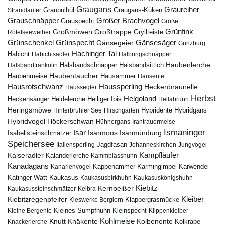
Graugans
Graureiher
Graubülbül
Graugans-Küken
Strandläufer
Grauschnäpper
Großer Brachvogel
Grauspecht
Große
Grünfink
Großmöwen
Großtrappe
Rötelseeweiher
Gryllteiste
Gänsesäger
Grünschenkel
Grünspecht
Gänsegeier
Günzburg
Hachinger Tal
Habicht
Habichtsadler
Halbringschnäpper
Haubenlerche
Halsbandfrankolin
Halsbandschnäpper
Halsbandsittich
Haubentaucher
Haubenmeise
Hausammer
Hausente
Hausrotschwanz
Haussperling
Heckenbraunelle
Haussegler
Herbst
Helgoland
Heidelerche
Heiliger Ibis
Heckensänger
Hellabrunn
Heringsmöwe
Hybridgans
Hinterbrühler See
Hirschgarten
Hybridente
Höckerschwan
Hybridvogel
Hühnergans
Irantrauermeise
Ismaninger
Isar
Isarmündung
Isabellsteinschmätzer
Isarmoos
Speichersee
Italiensperling
Jagdfasan
Johanneskirchen
Jungvögel
Kampfläufer
Kaiseradler
Kalanderlerche
Kammblässhuhn
Kanadagans
Karmingimpel
Karwendel
Kanarienvogel
Kappenammer
Katinger Watt
Kaukasus
Kaukasusbirkhuhn
Kaukasuskönigshuhn
Kiebitz
Kernbeißer
Kaukasussteinschmätzer
Kelbra
Kiebitzregenpfeifer
Kleiber
Klappergrasmücke
Kieswerke Berglern
Kleines Sumpfhuhn
Kleinspecht
Kleine Bergente
Klippenkleiber
Kohlmeise
Knutt
Knäkente
Kolbenente
Knackerlerche
Kolkrabe