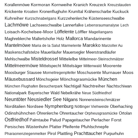
Kormoran
Kornweihe
Kranich
Kreuzeck
Korallenmöwe
Kreuzstauden
Krickente
Kuckuck
Kroatien
Kronenflughuhn
Krumltal
Krähenscharbe
Kuhreiher
Küstenseeschwalbe
Kurzschnabelgans
Kurzzehenlerche
Lachmöwe
Lannerfalke
Lachseeschwalbe
Lebensraumanalyse
Lech
Löffelente
Löffler
Loisach-Kochelsee-Moor
Magellangans
Mallorca
Mandarinente
Maghreblerche
Mallertshofer Holz
Marokko
Mantelmöwe
Maria de la Salut
Marmelente
Marzoller Au
Maskenschafstelze
Mauersegler
Mauerläufer
Meerstrandläufer
Misteldrossel
Mehlschwalbe
Mittelelbe
Mittelmeer-Steinschmätzer
Mittelmeermöwe
Mittelsäger
Moorente
Mittelspecht
Mittenwald
Murnauer Moos
Moosburger Stausee
Mornellregenpfeifer
Moschusente
Mäusebussard
München
Mönchsgeier
Mönchsgrasmücke
Nachtreiher
Nachtigall
München Flughafen Besucherpark
Nachtschiwan
Nebelkrähe
Nationalpark Bayerischer Wald
Neue Südfriedhof
Neuntöter
Neusiedler See
Nilgans
Nonnensteinschmätzer
Nymphenburg
Norditalien
Nordsee
Nöttinger Viehweide
Oberhaching
Odinshühnchen
Ohrentaucher
Ortolan
Ohrenlerche
Orpheusgrasmücke
Ostfriedhof
Palud
Palmtaube
Papageitaucher
Perlacher Forst
Pfuhlschnepfe
Pfeifente
Persisches Wüstenhuhn
Pfatter
Pirol
Prachttaucher
Plattling
Purpurhuhn
Pharaonenziegenmelker