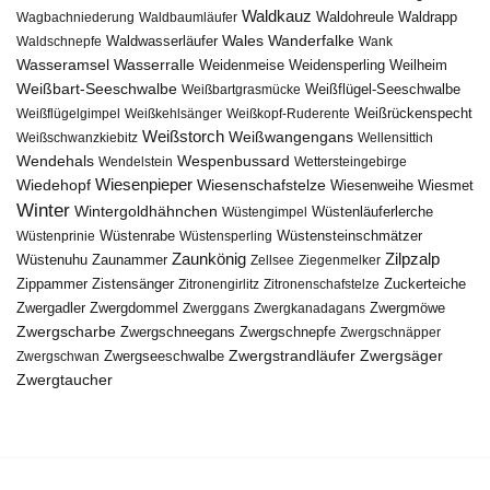
Waldkauz
Waldohreule
Waldrapp
Wagbachniederung
Waldbaumläufer
Wales
Wanderfalke
Waldschnepfe
Waldwasserläufer
Wank
Wasseramsel
Wasserralle
Weidenmeise
Weidensperling
Weilheim
Weißbart-Seeschwalbe
Weißbartgrasmücke
Weißflügel-Seeschwalbe
Weißflügelgimpel
Weißkehlsänger
Weißkopf-Ruderente
Weißrückenspecht
Weißstorch
Weißwangengans
Weißschwanzkiebitz
Wellensittich
Wendehals
Wespenbussard
Wendelstein
Wettersteingebirge
Wiedehopf
Wiesenpieper
Wiesenschafstelze
Wiesmet
Wiesenweihe
Winter
Wintergoldhähnchen
Wüstenläuferlerche
Wüstengimpel
Wüstenprinie
Wüstenrabe
Wüstensperling
Wüstensteinschmätzer
Zaunkönig
Zilpzalp
Zaunammer
Wüstenuhu
Zellsee
Ziegenmelker
Zippammer
Zistensänger
Zuckerteiche
Zitronengirlitz
Zitronenschafstelze
Zwergdommel
Zwergmöwe
Zwergadler
Zwerggans
Zwergkanadagans
Zwergscharbe
Zwergschneegans
Zwergschnepfe
Zwergschnäpper
Zwergstrandläufer
Zwergseeschwalbe
Zwergsäger
Zwergschwan
Zwergtaucher