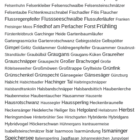
Felsenschwalbe
Felsensteinschmätzer
Felsenhuhn
Felsenkleiber
Fischadler
Fitis
Flaucher
Fichtenkreuzschnabel
Felsentaube
Flussregenpfeifer
Flussseeschwalbe
Flussuferläufer
Franken
Frühling
Friedhof am Perlacher Forst
Freisinger Moos
Gartenbaumläufer
Garchinger Heide
Fürstenfeldbruck
Gartenrotschwanz
Gartengrasmücke
Gebirgsstelze
Gelbspötter
Gimpel
Goldammer
Goldregenpfeifer
Girlitz
Grauammer
Graubrust-
Graugans
Graureiher
Graubülbül
Graugans-Küken
Strandläufer
Grauschnäpper
Großer Brachvogel
Grauspecht
Große
Grünfink
Großmöwen
Großtrappe
Rötelseeweiher
Gryllteiste
Gänsesäger
Grünschenkel
Grünspecht
Gänsegeier
Günzburg
Hachinger Tal
Habicht
Habichtsadler
Halbringschnäpper
Haubenlerche
Halsbandfrankolin
Halsbandschnäpper
Halsbandsittich
Haubentaucher
Haubenmeise
Hausammer
Hausente
Hausrotschwanz
Haussperling
Heckenbraunelle
Haussegler
Herbst
Helgoland
Heidelerche
Heiliger Ibis
Heckensänger
Hellabrunn
Heringsmöwe
Hybridgans
Hinterbrühler See
Hirschgarten
Hybridente
Höckerschwan
Hybridvogel
Hühnergans
Irantrauermeise
Ismaninger
Isar
Isarmündung
Isabellsteinschmätzer
Isarmoos
Speichersee
Italiensperling
Jagdfasan
Johanneskirchen
Jungvögel