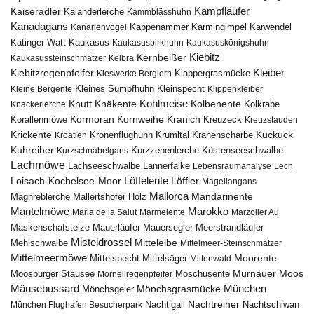
Kampfläufer
Kaiseradler
Kalanderlerche
Kammblässhuhn
Kanadagans
Karmingimpel
Karwendel
Kanarienvogel
Kappenammer
Katinger Watt
Kaukasus
Kaukasusbirkhuhn
Kaukasuskönigshuhn
Kiebitz
Kernbeißer
Kaukasussteinschmätzer
Kelbra
Kiebitzregenpfeifer
Kleiber
Klappergrasmücke
Kieswerke Berglern
Kleines Sumpfhuhn
Kleinspecht
Kleine Bergente
Klippenkleiber
Kohlmeise
Knutt
Knäkente
Kolbenente
Knackerlerche
Kolkrabe
Kormoran
Kornweihe
Kranich
Kreuzeck
Korallenmöwe
Kreuzstauden
Krickente
Kuckuck
Kroatien
Kronenflughuhn
Krumltal
Krähenscharbe
Kuhreiher
Küstenseeschwalbe
Kurzschnabelgans
Kurzzehenlerche
Lachmöwe
Lannerfalke
Lachseeschwalbe
Lebensraumanalyse
Lech
Löffelente
Löffler
Loisach-Kochelsee-Moor
Magellangans
Mallorca
Mandarinente
Maghreblerche
Mallertshofer Holz
Marokko
Mantelmöwe
Maria de la Salut
Marmelente
Marzoller Au
Maskenschafstelze
Mauersegler
Mauerläufer
Meerstrandläufer
Misteldrossel
Mehlschwalbe
Mittelelbe
Mittelmeer-Steinschmätzer
Mittelmeermöwe
Mittelsäger
Moorente
Mittelspecht
Mittenwald
Murnauer Moos
Moosburger Stausee
Mornellregenpfeifer
Moschusente
Mäusebussard
München
Mönchsgeier
Mönchsgrasmücke
Nachtreiher
Nachtigall
München Flughafen Besucherpark
Nachtschiwan