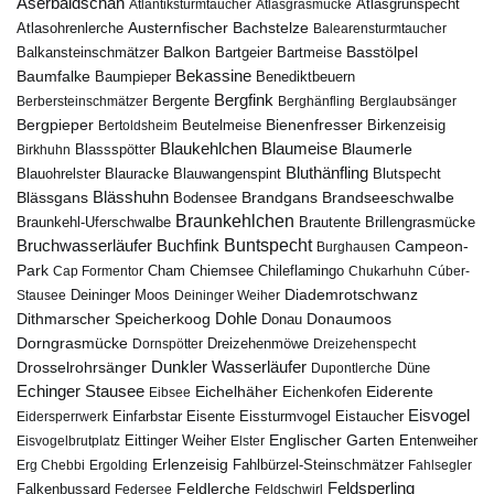
Aserbaidschan
Atlantiksturmtaucher
Atlasgrasmücke
Atlasgrünspecht
Austernfischer
Bachstelze
Atlasohrenlerche
Balearensturmtaucher
Balkon
Basstölpel
Balkansteinschmätzer
Bartgeier
Bartmeise
Bekassine
Baumfalke
Baumpieper
Benediktbeuern
Bergfink
Berbersteinschmätzer
Bergente
Berghänfling
Berglaubsänger
Bergpieper
Bienenfresser
Beutelmeise
Bertoldsheim
Birkenzeisig
Blaumeise
Blaukehlchen
Blaumerle
Birkhuhn
Blassspötter
Bluthänfling
Blauohrelster
Blauracke
Blutspecht
Blauwangenspint
Blässhuhn
Brandseeschwalbe
Blässgans
Brandgans
Bodensee
Braunkehlchen
Brillengrasmücke
Braunkehl-Uferschwalbe
Brautente
Bruchwasserläufer
Buchfink
Buntspecht
Campeon-
Burghausen
Park
Chiemsee
Chileflamingo
Cap Formentor
Cham
Chukarhuhn
Cúber-
Diademrotschwanz
Stausee
Deininger Moos
Deininger Weiher
Dohle
Dithmarscher Speicherkoog
Donau
Donaumoos
Dorngrasmücke
Dornspötter
Dreizehenmöwe
Dreizehenspecht
Drosselrohrsänger
Dunkler Wasserläufer
Düne
Dupontlerche
Echinger Stausee
Eichelhäher
Eiderente
Eichenkofen
Eibsee
Eisvogel
Eistaucher
Eidersperrwerk
Einfarbstar
Eisente
Eissturmvogel
Englischer Garten
Entenweiher
Eisvogelbrutplatz
Eittinger Weiher
Elster
Erlenzeisig
Fahlbürzel-Steinschmätzer
Erg Chebbi
Ergolding
Fahlsegler
Feldsperling
Feldlerche
Falkenbussard
Federsee
Feldschwirl