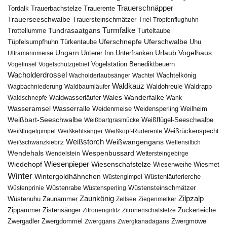
Trauerschnäpper
Tordalk
Trauerbachstelze
Trauerente
Trauerseeschwalbe
Trauersteinschmätzer
Triel
Tropfenflughuhn
Turmfalke
Trottellumme
Tundrasaatgans
Turteltaube
Uferschnepfe
Tüpfelsumpfhuhn
Uferschwalbe
Türkentaube
Uhu
Urlaub
Ungarn
Unterer Inn
Vogelhaus
Ultramarinmeise
Unterfranken
Vogelstation Benediktbeuern
Vogelinsel
Vogelschutzgebiet
Wacholderdrossel
Wacholderlaubsänger
Wachtel
Wachtelkönig
Waldkauz
Waldohreule
Waldrapp
Wagbachniederung
Waldbaumläufer
Wales
Wanderfalke
Waldschnepfe
Waldwasserläufer
Wank
Wasseramsel
Wasserralle
Weidenmeise
Weidensperling
Weilheim
Weißbart-Seeschwalbe
Weißbartgrasmücke
Weißflügel-Seeschwalbe
Weißflügelgimpel
Weißkehlsänger
Weißkopf-Ruderente
Weißrückenspecht
Weißstorch
Weißwangengans
Weißschwanzkiebitz
Wellensittich
Wendehals
Wespenbussard
Wendelstein
Wettersteingebirge
Wiedehopf
Wiesenpieper
Wiesenschafstelze
Wiesmet
Wiesenweihe
Winter
Wintergoldhähnchen
Wüstenläuferlerche
Wüstengimpel
Wüstenprinie
Wüstenrabe
Wüstensperling
Wüstensteinschmätzer
Zaunkönig
Zilpzalp
Zaunammer
Wüstenuhu
Zellsee
Ziegenmelker
Zippammer
Zistensänger
Zuckerteiche
Zitronengirlitz
Zitronenschafstelze
Zwergdommel
Zwergmöwe
Zwergadler
Zwerggans
Zwergkanadagans