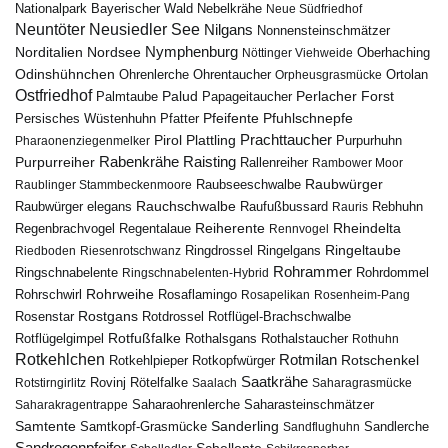
Nebelkrähe
Nationalpark Bayerischer Wald
Neue Südfriedhof
Neuntöter
Neusiedler See
Nilgans
Nonnensteinschmätzer
Nymphenburg
Norditalien
Nordsee
Nöttinger Viehweide
Oberhaching
Odinshühnchen
Ohrentaucher
Ortolan
Ohrenlerche
Orpheusgrasmücke
Ostfriedhof
Palud
Palmtaube
Papageitaucher
Perlacher Forst
Pfuhlschnepfe
Pfeifente
Persisches Wüstenhuhn
Pfatter
Pirol
Prachttaucher
Plattling
Purpurhuhn
Pharaonenziegenmelker
Rabenkrähe
Purpurreiher
Raisting
Rallenreiher
Rambower Moor
Raubwürger
Raubseeschwalbe
Raublinger Stammbeckenmoore
Rauchschwalbe
Raubwürger elegans
Rebhuhn
Raufußbussard
Rauris
Reiherente
Rheindelta
Regenbrachvogel
Regentalaue
Rennvogel
Ringeltaube
Ringdrossel
Ringelgans
Riedboden
Riesenrotschwanz
Rohrammer
Ringschnabelente
Ringschnabelenten-Hybrid
Rohrdommel
Rohrweihe
Rohrschwirl
Rosaflamingo
Rosapelikan
Rosenheim-Pang
Rostgans
Rotdrossel
Rosenstar
Rotflügel-Brachschwalbe
Rotfußfalke
Rothalsgans
Rothalstaucher
Rotflügelgimpel
Rothuhn
Rotkehlchen
Rotmilan
Rotschenkel
Rotkopfwürger
Rotkehlpieper
Saatkrähe
Rovinj
Rotstirngirlitz
Rötelfalke
Saalach
Saharagrasmücke
Saharasteinschmätzer
Saharakragentrappe
Saharaohrenlerche
Samtente
Sanderling
Samtkopf-Grasmücke
Sandflughuhn
Sandlerche
Sandregenpfeifer