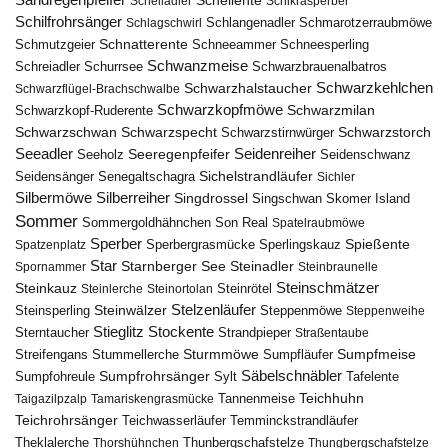
Schellente
Schelladler
Schikrasperber
Schilfrohrsänger
Schlangenadler
Schlagschwirl
Schmarotzerraubmöwe
Schnatterente
Schmutzgeier
Schneeammer
Schneesperling
Schwanzmeise
Schwarzbrauenalbatros
Schreiadler
Schurrsee
Schwarzkehlchen
Schwarzhalstaucher
Schwarzflügel-Brachschwalbe
Schwarzkopfmöwe
Schwarzmilan
Schwarzkopf-Ruderente
Schwarzschwan
Schwarzspecht
Schwarzstirnwürger
Schwarzstorch
Seeadler
Seidenreiher
Seeregenpfeifer
Seeholz
Seidenschwanz
Seidensänger
Sichelstrandläufer
Senegaltschagra
Sichler
Silbermöwe
Silberreiher
Singdrossel
Singschwan
Skomer Island
Sommer
Sommergoldhähnchen
Son Real
Spatelraubmöwe
Sperber
Sperbergrasmücke
Spießente
Spatzenplatz
Sperlingskauz
Star
Starnberger See
Steinadler
Spornammer
Steinbraunelle
Steinschmätzer
Steinkauz
Steinrötel
Steinlerche
Steinortolan
Steinwälzer
Stelzenläufer
Steinsperling
Steppenmöwe
Steppenweihe
Stieglitz
Stockente
Sterntaucher
Strandpieper
Straßentaube
Sturmmöwe
Sumpfmeise
Streifengans
Sumpfläufer
Stummellerche
Sumpfrohrsänger
Säbelschnäbler
Sylt
Tafelente
Sumpfohreule
Teichhuhn
Tannenmeise
Taigazilpzalp
Tamariskengrasmücke
Teichrohrsänger
Teichwasserläufer
Temminckstrandläufer
Theklalerche
Thunbergschafstelze
Thorshühnchen
Thungbergschafstelze