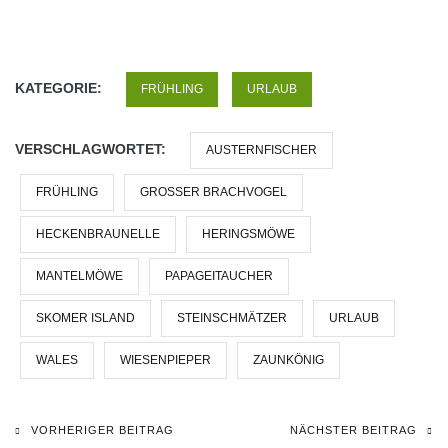
KATEGORIE:
FRÜHLING
URLAUB
VERSCHLAGWORTET:
AUSTERNFISCHER
FRÜHLING
GROSSER BRACHVOGEL
HECKENBRAUNELLE
HERINGSMÖWE
MANTELMÖWE
PAPAGEITAUCHER
SKOMER ISLAND
STEINSCHMÄTZER
URLAUB
WALES
WIESENPIEPER
ZAUNKÖNIG
VORHERIGER BEITRAG
NÄCHSTER BEITRAG
Beitragsnavigation