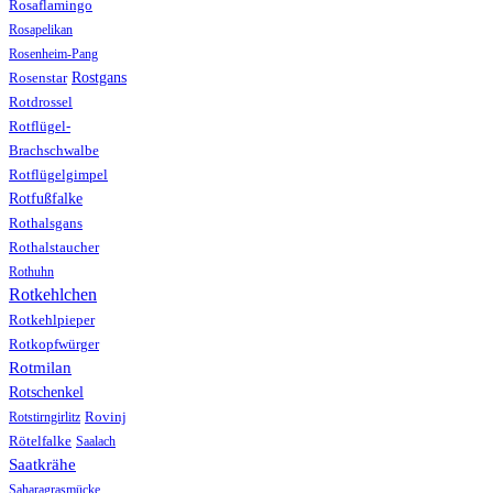
Rosaflamingo
Rosapelikan
Rosenheim-Pang
Rostgans
Rosenstar
Rotdrossel
Rotflügel-
Brachschwalbe
Rotflügelgimpel
Rotfußfalke
Rothalsgans
Rothalstaucher
Rothuhn
Rotkehlchen
Rotkehlpieper
Rotkopfwürger
Rotmilan
Rotschenkel
Rotstirngirlitz
Rovinj
Rötelfalke
Saalach
Saatkrähe
Saharagrasmücke