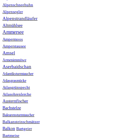
Alpenschneehuhn
Alpensegler
Alpenstrandläufer
Altmühlsee
Ammersee
Ampermoos
Amperstausee
Amsel
Armenienmöwe
Aserbaidschan
Atlantiksturmtaucher
Atlasgrasmücke
Atlasgrünspecht
Atlasohrenlerche
Austernfischer
Bachstelze
Balearensturmtaucher
Balkansteinschmätzer
Balkon
Bartgeier
Bartmeise