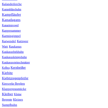
Kalanderlerche
Kammblässhuhn
Kampfläufer
Kanadagans
Kanarienvogel
Kappenammer
Karmingimpel
Karwendel
Katinger
Watt
Kaukasus
Kaukasusbirkhuhn
Kaukasuskönigshuhn
Kaukasussteinschmätzer
Kernbeißer
Kelbra
Kiebitz
Kiebitzregenpfeifer
Kieswerke Berglern
Klappergrasmücke
Kleiber
Kleine
Bergente
Kleines
Sumpfhuhn