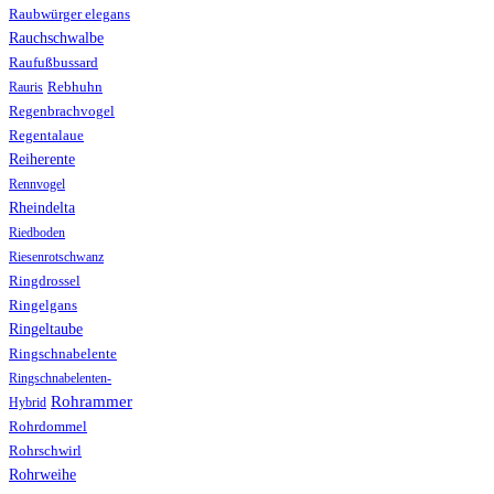
Raubwürger elegans
Rauchschwalbe
Raufußbussard
Rebhuhn
Rauris
Regenbrachvogel
Regentalaue
Reiherente
Rennvogel
Rheindelta
Riedboden
Riesenrotschwanz
Ringdrossel
Ringelgans
Ringeltaube
Ringschnabelente
Ringschnabelenten-
Rohrammer
Hybrid
Rohrdommel
Rohrschwirl
Rohrweihe