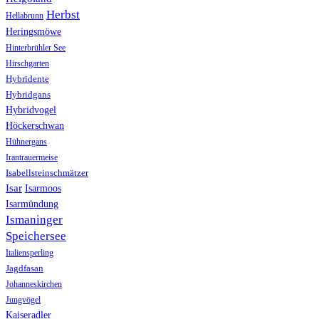
Herbst
Hellabrunn
Heringsmöwe
Hinterbrühler See
Hirschgarten
Hybridente
Hybridgans
Hybridvogel
Höckerschwan
Hühnergans
Irantrauermeise
Isabellsteinschmätzer
Isar
Isarmoos
Isarmündung
Ismaninger
Speichersee
Italiensperling
Jagdfasan
Johanneskirchen
Jungvögel
Kaiseradler