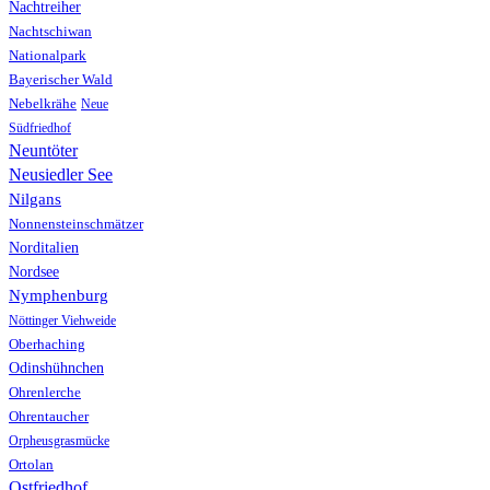
Nachtreiher
Nachtschiwan
Nationalpark
Bayerischer Wald
Nebelkrähe
Neue
Südfriedhof
Neuntöter
Neusiedler See
Nilgans
Nonnensteinschmätzer
Norditalien
Nordsee
Nymphenburg
Nöttinger Viehweide
Oberhaching
Odinshühnchen
Ohrenlerche
Ohrentaucher
Orpheusgrasmücke
Ortolan
Ostfriedhof