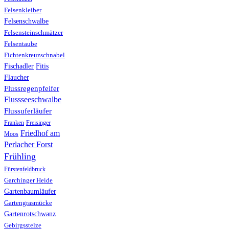
Felsenkleiber
Felsenschwalbe
Felsensteinschmätzer
Felsentaube
Fichtenkreuzschnabel
Fischadler
Fitis
Flaucher
Flussregenpfeifer
Flussseeschwalbe
Flussuferläufer
Franken
Freisinger
Friedhof am
Moos
Perlacher Forst
Frühling
Fürstenfeldbruck
Garchinger Heide
Gartenbaumläufer
Gartengrasmücke
Gartenrotschwanz
Gebirgsstelze