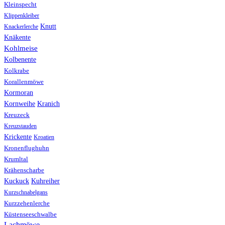
Kleinspecht
Klippenkleiber
Knutt
Knackerlerche
Knäkente
Kohlmeise
Kolbenente
Kolkrabe
Korallenmöwe
Kormoran
Kranich
Kornweihe
Kreuzeck
Kreuzstauden
Krickente
Kroatien
Kronenflughuhn
Krumltal
Krähenscharbe
Kuhreiher
Kuckuck
Kurzschnabelgans
Kurzzehenlerche
Küstenseeschwalbe
Lachmöwe