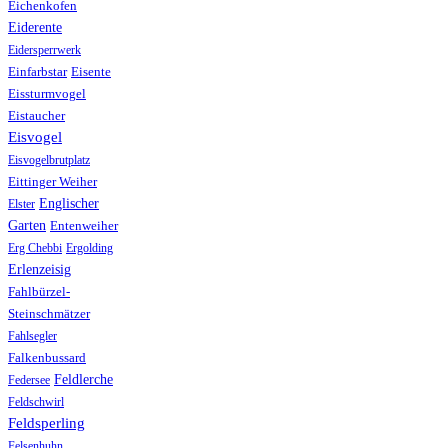
Eichenkofen
Eiderente
Eidersperrwerk
Einfarbstar
Eisente
Eissturmvogel
Eistaucher
Eisvogel
Eisvogelbrutplatz
Eittinger Weiher
Englischer
Elster
Garten
Entenweiher
Erg Chebbi
Ergolding
Erlenzeisig
Fahlbürzel-
Steinschmätzer
Fahlsegler
Falkenbussard
Feldlerche
Federsee
Feldschwirl
Feldsperling
Felsenhuhn