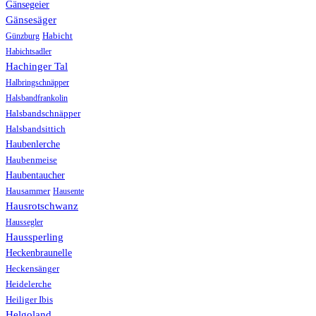
Gänsegeier
Gänsesäger
Günzburg
Habicht
Habichtsadler
Hachinger Tal
Halbringschnäpper
Halsbandfrankolin
Halsbandschnäpper
Halsbandsittich
Haubenlerche
Haubenmeise
Haubentaucher
Hausammer
Hausente
Hausrotschwanz
Haussegler
Haussperling
Heckenbraunelle
Heckensänger
Heidelerche
Heiliger Ibis
Helgoland