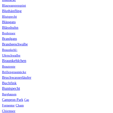
Blauwangenspint
Bluthänfling
Blutspecht
Blässgans
Blässhuhn
Bodensee
Brandgans
Brandseeschwalbe
Braunkehl-
Uferschwalbe
Braunkehlchen
Brautente
Brillengrasmücke
Bruchwasserläufer
Buchfink
Buntspecht
Burghausen
Campeon-Park
Cap
Formentor
Cham
Chiemsee