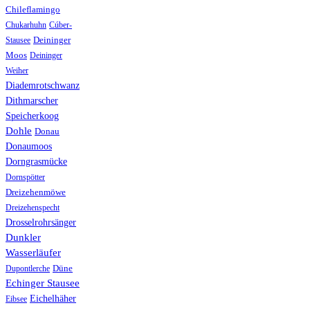
Chileflamingo
Chukarhuhn
Cúber-
Stausee
Deininger
Moos
Deininger
Weiher
Diademrotschwanz
Dithmarscher
Speicherkoog
Dohle
Donau
Donaumoos
Dorngrasmücke
Dornspötter
Dreizehenmöwe
Dreizehenspecht
Drosselrohrsänger
Dunkler
Wasserläufer
Düne
Dupontlerche
Echinger Stausee
Eichelhäher
Eibsee