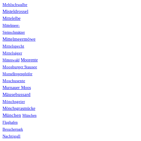
Mehlschwalbe
Misteldrossel
Mittelelbe
Mittelmeer-
Steinschmätzer
Mittelmeermöwe
Mittelspecht
Mittelsäger
Moorente
Mittenwald
Moosburger Stausee
Mornellregenpfeifer
Moschusente
Murnauer Moos
Mäusebussard
Mönchsgeier
Mönchsgrasmücke
München
München
Flughafen
Besucherpark
Nachtigall