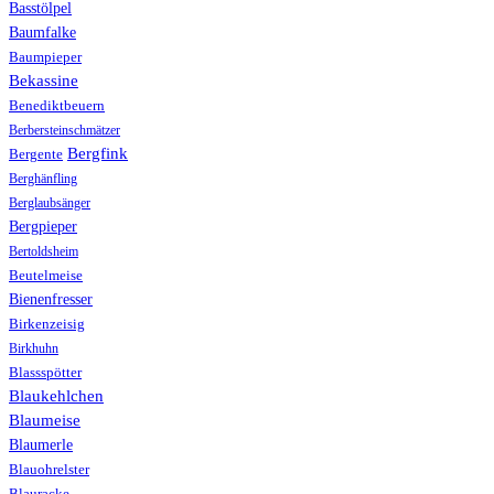
Basstölpel
Baumfalke
Baumpieper
Bekassine
Benediktbeuern
Berbersteinschmätzer
Bergfink
Bergente
Berghänfling
Berglaubsänger
Bergpieper
Bertoldsheim
Beutelmeise
Bienenfresser
Birkenzeisig
Birkhuhn
Blassspötter
Blaukehlchen
Blaumeise
Blaumerle
Blauohrelster
Blauracke