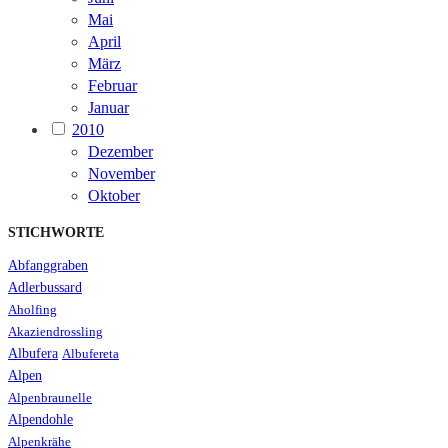
Mai
April
März
Februar
Januar
2010
Dezember
November
Oktober
STICHWORTE
Abfanggraben
Adlerbussard
Aholfing
Akaziendrossling
Albufera
Albufereta
Alpen
Alpenbraunelle
Alpendohle
Alpenkrähe