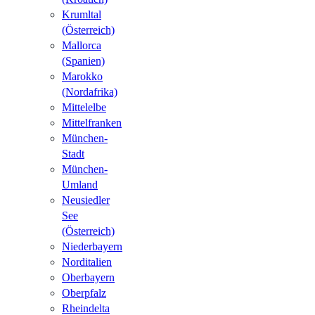
Krumltal
(Österreich)
Mallorca
(Spanien)
Marokko
(Nordafrika)
Mittelelbe
Mittelfranken
München-
Stadt
München-
Umland
Neusiedler
See
(Österreich)
Niederbayern
Norditalien
Oberbayern
Oberpfalz
Rheindelta