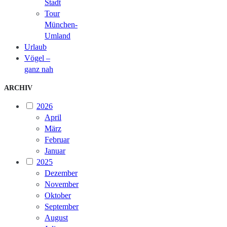
Stadt
Tour
München-
Umland
Urlaub
Vögel –
ganz nah
ARCHIV
2026
April
März
Februar
Januar
2025
Dezember
November
Oktober
September
August