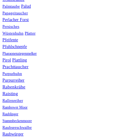
Palud
Palmtaube
Papageitaucher
Perlacher Forst
Persisches
Wüstenhuhn
Pfatter
Pfeifente
Pfuhlschnepfe
Pharaonenziegenmelker
Pirol
Plattling
Prachttaucher
Purpurhuhn
Purpurreiher
Rabenkrähe
Raisting
Rallenreiher
Rambower Moor
Raublinger
Stammbeckenmoore
Raubseeschwalbe
Raubwürger