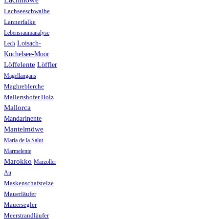
Lachseeschwalbe
Lannerfalke
Lebensraumanalyse
Loisach-
Lech
Kochelsee-Moor
Löffelente
Löffler
Magellangans
Maghreblerche
Mallertshofer Holz
Mallorca
Mandarinente
Mantelmöwe
Maria de la Salut
Marmelente
Marokko
Marzoller
Au
Maskenschafstelze
Mauerläufer
Mauersegler
Meerstrandläufer