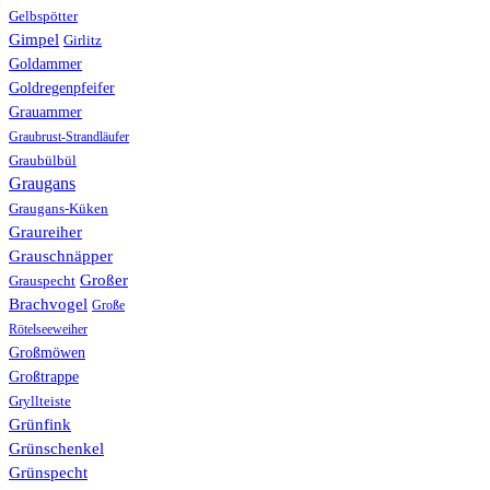
Gelbspötter
Gimpel
Girlitz
Goldammer
Goldregenpfeifer
Grauammer
Graubrust-Strandläufer
Graubülbül
Graugans
Graugans-Küken
Graureiher
Grauschnäpper
Großer
Grauspecht
Brachvogel
Große
Rötelseeweiher
Großmöwen
Großtrappe
Gryllteiste
Grünfink
Grünschenkel
Grünspecht