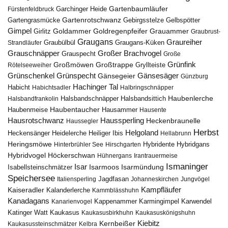
Gartenbaumläufer
Garchinger Heide
Fürstenfeldbruck
Gartenrotschwanz
Gartengrasmücke
Gebirgsstelze
Gelbspötter
Gimpel
Goldammer
Goldregenpfeifer
Girlitz
Grauammer
Graubrust-
Graugans
Graureiher
Graubülbül
Graugans-Küken
Strandläufer
Grauschnäpper
Großer Brachvogel
Grauspecht
Große
Grünfink
Großmöwen
Großtrappe
Rötelseeweiher
Gryllteiste
Gänsesäger
Grünschenkel
Grünspecht
Gänsegeier
Günzburg
Hachinger Tal
Habicht
Habichtsadler
Halbringschnäpper
Haubenlerche
Halsbandfrankolin
Halsbandschnäpper
Halsbandsittich
Haubentaucher
Haubenmeise
Hausammer
Hausente
Hausrotschwanz
Haussperling
Heckenbraunelle
Haussegler
Herbst
Helgoland
Heidelerche
Heiliger Ibis
Heckensänger
Hellabrunn
Heringsmöwe
Hybridgans
Hinterbrühler See
Hirschgarten
Hybridente
Höckerschwan
Hybridvogel
Hühnergans
Irantrauermeise
Ismaninger
Isar
Isarmündung
Isabellsteinschmätzer
Isarmoos
Speichersee
Italiensperling
Jagdfasan
Johanneskirchen
Jungvögel
Kampfläufer
Kaiseradler
Kalanderlerche
Kammblässhuhn
Kanadagans
Karmingimpel
Karwendel
Kanarienvogel
Kappenammer
Katinger Watt
Kaukasus
Kaukasusbirkhuhn
Kaukasuskönigshuhn
Kiebitz
Kernbeißer
Kaukasussteinschmätzer
Kelbra