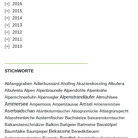
2016
2015
2014
2013
2012
2011
2010
STICHWORTE
Abfanggraben
Albufera
Adlerbussard
Aholfing
Akaziendrossling
Alpen
Albufereta
Alpenbraunelle
Alpendohle
Alpenkrähe
Alpenstrandläufer
Alpenschneehuhn
Alpensegler
Altmühlsee
Ammersee
Amsel
Ampermoos
Amperstausee
Armenienmöwe
Aserbaidschan
Atlantiksturmtaucher
Atlasgrasmücke
Atlasgrünspecht
Austernfischer
Bachstelze
Atlasohrenlerche
Balearensturmtaucher
Balkon
Basstölpel
Balkansteinschmätzer
Bartgeier
Bartmeise
Bekassine
Baumfalke
Baumpieper
Benediktbeuern
Bergfink