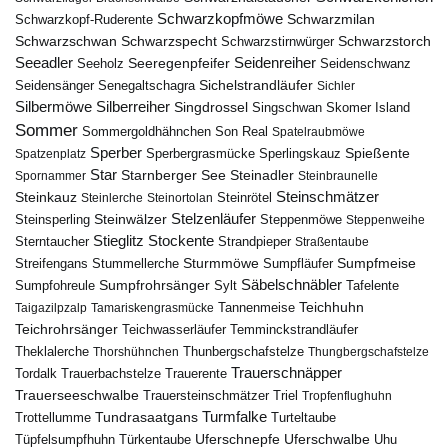
Schwarzkopfmöwe
Schwarzmilan
Schwarzkopf-Ruderente
Schwarzschwan
Schwarzspecht
Schwarzstirnwürger
Schwarzstorch
Seeadler
Seidenreiher
Seeregenpfeifer
Seeholz
Seidenschwanz
Seidensänger
Sichelstrandläufer
Senegaltschagra
Sichler
Silbermöwe
Silberreiher
Singdrossel
Singschwan
Skomer Island
Sommer
Sommergoldhähnchen
Son Real
Spatelraubmöwe
Sperber
Sperbergrasmücke
Spießente
Spatzenplatz
Sperlingskauz
Star
Starnberger See
Steinadler
Spornammer
Steinbraunelle
Steinschmätzer
Steinkauz
Steinrötel
Steinlerche
Steinortolan
Steinwälzer
Stelzenläufer
Steinsperling
Steppenmöwe
Steppenweihe
Stieglitz
Stockente
Sterntaucher
Strandpieper
Straßentaube
Sturmmöwe
Sumpfmeise
Streifengans
Sumpfläufer
Stummellerche
Sumpfrohrsänger
Säbelschnäbler
Sylt
Tafelente
Sumpfohreule
Teichhuhn
Tannenmeise
Taigazilpzalp
Tamariskengrasmücke
Teichrohrsänger
Teichwasserläufer
Temminckstrandläufer
Theklalerche
Thunbergschafstelze
Thorshühnchen
Thungbergschafstelze
Trauerschnäpper
Tordalk
Trauerbachstelze
Trauerente
Trauerseeschwalbe
Trauersteinschmätzer
Triel
Tropfenflughuhn
Turmfalke
Trottellumme
Tundrasaatgans
Turteltaube
Uferschnepfe
Tüpfelsumpfhuhn
Uferschwalbe
Türkentaube
Uhu