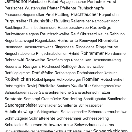
Ostfriedhof
Palud
Palmtaube
Papageitaucher
Perlacher Forst
Pfuhlschnepfe
Pfeifente
Persisches Wüstenhuhn
Pfatter
Pirol
Prachttaucher
Plattling
Purpurhuhn
Pharaonenziegenmelker
Rabenkrähe
Purpurreiher
Raisting
Rallenreiher
Rambower Moor
Raubwürger
Raubseeschwalbe
Raublinger Stammbeckenmoore
Rauchschwalbe
Raubwürger elegans
Rebhuhn
Raufußbussard
Rauris
Reiherente
Rheindelta
Regenbrachvogel
Regentalaue
Rennvogel
Ringeltaube
Ringdrossel
Ringelgans
Riedboden
Riesenrotschwanz
Rohrammer
Ringschnabelente
Ringschnabelenten-Hybrid
Rohrdommel
Rohrweihe
Rohrschwirl
Rosaflamingo
Rosapelikan
Rosenheim-Pang
Rostgans
Rotdrossel
Rosenstar
Rotflügel-Brachschwalbe
Rotfußfalke
Rothalsgans
Rothalstaucher
Rotflügelgimpel
Rothuhn
Rotkehlchen
Rotmilan
Rotschenkel
Rotkopfwürger
Rotkehlpieper
Saatkrähe
Rovinj
Rotstirngirlitz
Rötelfalke
Saalach
Saharagrasmücke
Saharasteinschmätzer
Saharakragentrappe
Saharaohrenlerche
Samtente
Sanderling
Samtkopf-Grasmücke
Sandflughuhn
Sandlerche
Sandregenpfeifer
Schellente
Schelladler
Schikrasperber
Schilfrohrsänger
Schlangenadler
Schlagschwirl
Schmarotzerraubmöwe
Schnatterente
Schmutzgeier
Schneeammer
Schneesperling
Schwanzmeise
Schwarzbrauenalbatros
Schreiadler
Schurrsee
Schwarzkehlchen
Schwarzhalstaucher
Schwarzflügel-Brachschwalbe