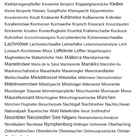
Kiebitzregenpfeifer
Kleiber
Klappergrasmücke
Kieswerke Berglern
Kleines Sumpfhuhn
Kleinspecht
Kleine Bergente
Klippenkleiber
Kohlmeise
Knutt
Knäkente
Kolbenente
Knackerlerche
Kolkrabe
Kormoran
Kornweihe
Kranich
Kreuzeck
Korallenmöwe
Kreuzstauden
Krickente
Kuckuck
Kroatien
Kronenflughuhn
Krumltal
Krähenscharbe
Kuhreiher
Küstenseeschwalbe
Kurzschnabelgans
Kurzzehenlerche
Lachmöwe
Lannerfalke
Lachseeschwalbe
Lebensraumanalyse
Lech
Löffelente
Löffler
Loisach-Kochelsee-Moor
Magellangans
Mallorca
Mandarinente
Maghreblerche
Mallertshofer Holz
Marokko
Mantelmöwe
Maria de la Salut
Marmelente
Marzoller Au
Maskenschafstelze
Mauersegler
Mauerläufer
Meerstrandläufer
Misteldrossel
Mehlschwalbe
Mittelelbe
Mittelmeer-Steinschmätzer
Mittelmeermöwe
Mittelsäger
Moorente
Mittelspecht
Mittenwald
Murnauer Moos
Moosburger Stausee
Mornellregenpfeifer
Moschusente
Mäusebussard
München
Mönchsgeier
Mönchsgrasmücke
Nachtreiher
Nachtigall
München Flughafen Besucherpark
Nachtschiwan
Nebelkrähe
Nationalpark Bayerischer Wald
Neue Südfriedhof
Neuntöter
Neusiedler See
Nilgans
Nonnensteinschmätzer
Nymphenburg
Norditalien
Nordsee
Nöttinger Viehweide
Oberhaching
Odinshühnchen
Ohrentaucher
Ortolan
Ohrenlerche
Orpheusgrasmücke