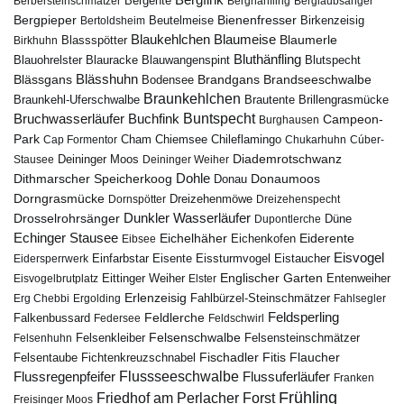
Berbersteinschmätzer
Bergente
Berghänfling
Berglaubsänger
Bergpieper
Bienenfresser
Beutelmeise
Bertoldsheim
Birkenzeisig
Blaumeise
Blaukehlchen
Blaumerle
Birkhuhn
Blassspötter
Bluthänfling
Blauohrelster
Blauracke
Blutspecht
Blauwangenspint
Blässhuhn
Brandseeschwalbe
Blässgans
Brandgans
Bodensee
Braunkehlchen
Brillengrasmücke
Braunkehl-Uferschwalbe
Brautente
Bruchwasserläufer
Buchfink
Buntspecht
Campeon-
Burghausen
Park
Chiemsee
Chileflamingo
Cap Formentor
Cham
Chukarhuhn
Cúber-
Diademrotschwanz
Stausee
Deininger Moos
Deininger Weiher
Dohle
Dithmarscher Speicherkoog
Donau
Donaumoos
Dorngrasmücke
Dornspötter
Dreizehenmöwe
Dreizehenspecht
Drosselrohrsänger
Dunkler Wasserläufer
Düne
Dupontlerche
Echinger Stausee
Eichelhäher
Eiderente
Eichenkofen
Eibsee
Eisvogel
Eistaucher
Eidersperrwerk
Einfarbstar
Eisente
Eissturmvogel
Englischer Garten
Entenweiher
Eisvogelbrutplatz
Eittinger Weiher
Elster
Erlenzeisig
Fahlbürzel-Steinschmätzer
Erg Chebbi
Ergolding
Fahlsegler
Feldsperling
Feldlerche
Falkenbussard
Federsee
Feldschwirl
Felsenschwalbe
Felsensteinschmätzer
Felsenhuhn
Felsenkleiber
Fischadler
Fitis
Flaucher
Fichtenkreuzschnabel
Felsentaube
Flussregenpfeifer
Flussseeschwalbe
Flussuferläufer
Franken
Frühling
Friedhof am Perlacher Forst
Freisinger Moos