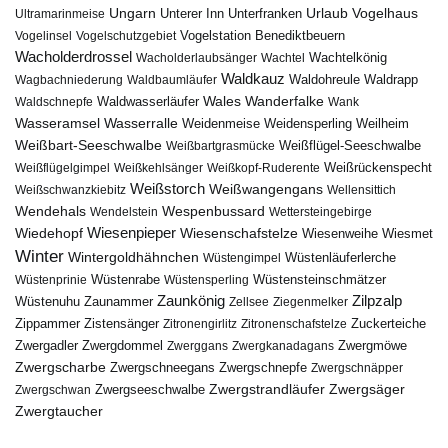
Urlaub
Ungarn
Unterer Inn
Vogelhaus
Ultramarinmeise
Unterfranken
Vogelstation Benediktbeuern
Vogelinsel
Vogelschutzgebiet
Wacholderdrossel
Wacholderlaubsänger
Wachtel
Wachtelkönig
Waldkauz
Waldohreule
Waldrapp
Wagbachniederung
Waldbaumläufer
Wales
Wanderfalke
Waldschnepfe
Waldwasserläufer
Wank
Wasseramsel
Wasserralle
Weidenmeise
Weidensperling
Weilheim
Weißbart-Seeschwalbe
Weißbartgrasmücke
Weißflügel-Seeschwalbe
Weißflügelgimpel
Weißkehlsänger
Weißkopf-Ruderente
Weißrückenspecht
Weißstorch
Weißwangengans
Weißschwanzkiebitz
Wellensittich
Wendehals
Wespenbussard
Wendelstein
Wettersteingebirge
Wiedehopf
Wiesenpieper
Wiesenschafstelze
Wiesmet
Wiesenweihe
Winter
Wintergoldhähnchen
Wüstenläuferlerche
Wüstengimpel
Wüstenprinie
Wüstenrabe
Wüstensperling
Wüstensteinschmätzer
Zaunkönig
Zilpzalp
Zaunammer
Wüstenuhu
Zellsee
Ziegenmelker
Zippammer
Zistensänger
Zuckerteiche
Zitronengirlitz
Zitronenschafstelze
Zwergdommel
Zwergmöwe
Zwergadler
Zwerggans
Zwergkanadagans
Zwergscharbe
Zwergschneegans
Zwergschnepfe
Zwergschnäpper
Zwergstrandläufer
Zwergseeschwalbe
Zwergsäger
Zwergschwan
Zwergtaucher