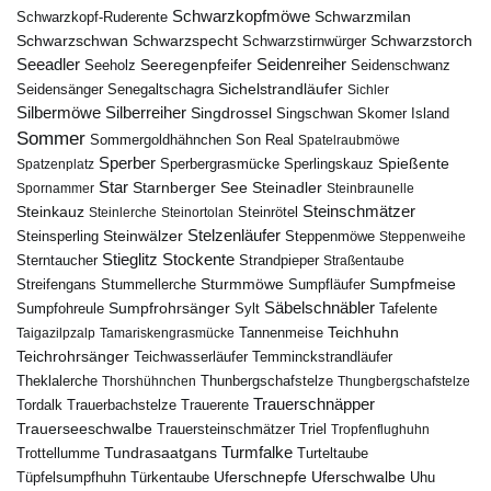
Schwarzkopfmöwe
Schwarzmilan
Schwarzkopf-Ruderente
Schwarzschwan
Schwarzspecht
Schwarzstirnwürger
Schwarzstorch
Seeadler
Seidenreiher
Seeregenpfeifer
Seeholz
Seidenschwanz
Seidensänger
Sichelstrandläufer
Senegaltschagra
Sichler
Silbermöwe
Silberreiher
Singdrossel
Singschwan
Skomer Island
Sommer
Sommergoldhähnchen
Son Real
Spatelraubmöwe
Sperber
Sperbergrasmücke
Spießente
Spatzenplatz
Sperlingskauz
Star
Starnberger See
Steinadler
Spornammer
Steinbraunelle
Steinschmätzer
Steinkauz
Steinrötel
Steinlerche
Steinortolan
Steinwälzer
Stelzenläufer
Steinsperling
Steppenmöwe
Steppenweihe
Stieglitz
Stockente
Sterntaucher
Strandpieper
Straßentaube
Sturmmöwe
Sumpfmeise
Streifengans
Sumpfläufer
Stummellerche
Sumpfrohrsänger
Säbelschnäbler
Sylt
Tafelente
Sumpfohreule
Teichhuhn
Tannenmeise
Taigazilpzalp
Tamariskengrasmücke
Teichrohrsänger
Teichwasserläufer
Temminckstrandläufer
Theklalerche
Thunbergschafstelze
Thorshühnchen
Thungbergschafstelze
Trauerschnäpper
Tordalk
Trauerbachstelze
Trauerente
Trauerseeschwalbe
Trauersteinschmätzer
Triel
Tropfenflughuhn
Turmfalke
Trottellumme
Tundrasaatgans
Turteltaube
Uferschnepfe
Tüpfelsumpfhuhn
Uferschwalbe
Türkentaube
Uhu