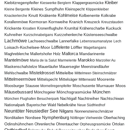
Kiebitzregenpfeifer
Kleiber
Klappergrasmücke
Kieswerke Berglern
Kleines Sumpfhuhn
Kleinspecht
Kleine Bergente
Klippenkleiber
Kohlmeise
Knutt
Knäkente
Kolbenente
Knackerlerche
Kolkrabe
Kormoran
Kornweihe
Kranich
Kreuzeck
Korallenmöwe
Kreuzstauden
Krickente
Kuckuck
Kroatien
Kronenflughuhn
Krumltal
Krähenscharbe
Kuhreiher
Küstenseeschwalbe
Kurzschnabelgans
Kurzzehenlerche
Lachmöwe
Lannerfalke
Lachseeschwalbe
Lebensraumanalyse
Lech
Löffelente
Löffler
Loisach-Kochelsee-Moor
Magellangans
Mallorca
Mandarinente
Maghreblerche
Mallertshofer Holz
Marokko
Mantelmöwe
Maria de la Salut
Marmelente
Marzoller Au
Maskenschafstelze
Mauersegler
Mauerläufer
Meerstrandläufer
Misteldrossel
Mehlschwalbe
Mittelelbe
Mittelmeer-Steinschmätzer
Mittelmeermöwe
Mittelsäger
Moorente
Mittelspecht
Mittenwald
Murnauer Moos
Moosburger Stausee
Mornellregenpfeifer
Moschusente
Mäusebussard
München
Mönchsgeier
Mönchsgrasmücke
Nachtreiher
Nachtigall
München Flughafen Besucherpark
Nachtschiwan
Nebelkrähe
Nationalpark Bayerischer Wald
Neue Südfriedhof
Neuntöter
Neusiedler See
Nilgans
Nonnensteinschmätzer
Nymphenburg
Norditalien
Nordsee
Nöttinger Viehweide
Oberhaching
Odinshühnchen
Ohrentaucher
Ortolan
Ohrenlerche
Orpheusgrasmücke