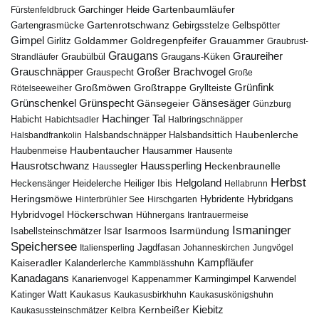
Gartenbaumläufer
Garchinger Heide
Fürstenfeldbruck
Gartenrotschwanz
Gartengrasmücke
Gebirgsstelze
Gelbspötter
Gimpel
Goldammer
Goldregenpfeifer
Girlitz
Grauammer
Graubrust-
Graugans
Graureiher
Graubülbül
Graugans-Küken
Strandläufer
Grauschnäpper
Großer Brachvogel
Grauspecht
Große
Grünfink
Großmöwen
Großtrappe
Rötelseeweiher
Gryllteiste
Gänsesäger
Grünschenkel
Grünspecht
Gänsegeier
Günzburg
Hachinger Tal
Habicht
Habichtsadler
Halbringschnäpper
Haubenlerche
Halsbandfrankolin
Halsbandschnäpper
Halsbandsittich
Haubentaucher
Haubenmeise
Hausammer
Hausente
Hausrotschwanz
Haussperling
Heckenbraunelle
Haussegler
Herbst
Helgoland
Heidelerche
Heiliger Ibis
Heckensänger
Hellabrunn
Heringsmöwe
Hybridgans
Hinterbrühler See
Hirschgarten
Hybridente
Höckerschwan
Hybridvogel
Hühnergans
Irantrauermeise
Ismaninger
Isar
Isarmündung
Isabellsteinschmätzer
Isarmoos
Speichersee
Italiensperling
Jagdfasan
Johanneskirchen
Jungvögel
Kampfläufer
Kaiseradler
Kalanderlerche
Kammblässhuhn
Kanadagans
Karmingimpel
Karwendel
Kanarienvogel
Kappenammer
Katinger Watt
Kaukasus
Kaukasusbirkhuhn
Kaukasuskönigshuhn
Kiebitz
Kernbeißer
Kaukasussteinschmätzer
Kelbra