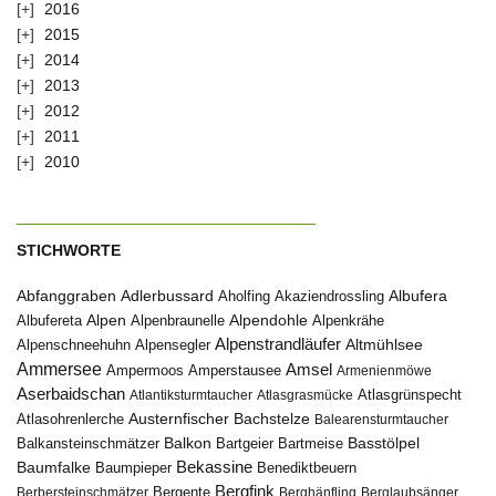
2016
2015
2014
2013
2012
2011
2010
STICHWORTE
Abfanggraben
Albufera
Adlerbussard
Aholfing
Akaziendrossling
Alpen
Albufereta
Alpenbraunelle
Alpendohle
Alpenkrähe
Alpenstrandläufer
Alpenschneehuhn
Alpensegler
Altmühlsee
Ammersee
Amsel
Ampermoos
Amperstausee
Armenienmöwe
Aserbaidschan
Atlantiksturmtaucher
Atlasgrasmücke
Atlasgrünspecht
Austernfischer
Bachstelze
Atlasohrenlerche
Balearensturmtaucher
Balkon
Basstölpel
Balkansteinschmätzer
Bartgeier
Bartmeise
Bekassine
Baumfalke
Baumpieper
Benediktbeuern
Bergfink
Berbersteinschmätzer
Bergente
Berghänfling
Berglaubsänger