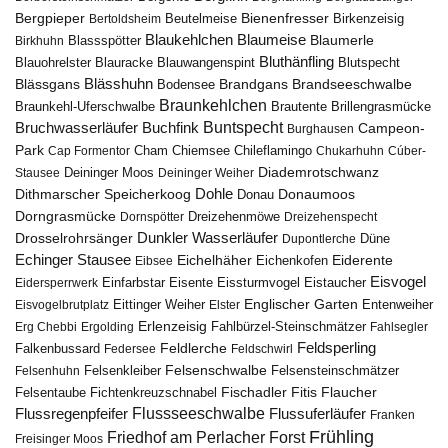
Bergpieper
Bienenfresser
Beutelmeise
Bertoldsheim
Birkenzeisig
Blaumeise
Blaukehlchen
Blaumerle
Birkhuhn
Blassspötter
Bluthänfling
Blauohrelster
Blauracke
Blutspecht
Blauwangenspint
Blässhuhn
Brandseeschwalbe
Blässgans
Brandgans
Bodensee
Braunkehlchen
Brillengrasmücke
Braunkehl-Uferschwalbe
Brautente
Bruchwasserläufer
Buchfink
Buntspecht
Campeon-
Burghausen
Park
Chiemsee
Chileflamingo
Cap Formentor
Cham
Chukarhuhn
Cúber-
Diademrotschwanz
Stausee
Deininger Moos
Deininger Weiher
Dohle
Dithmarscher Speicherkoog
Donau
Donaumoos
Dorngrasmücke
Dornspötter
Dreizehenmöwe
Dreizehenspecht
Drosselrohrsänger
Dunkler Wasserläufer
Düne
Dupontlerche
Echinger Stausee
Eichelhäher
Eiderente
Eichenkofen
Eibsee
Eisvogel
Eistaucher
Eidersperrwerk
Einfarbstar
Eisente
Eissturmvogel
Englischer Garten
Entenweiher
Eisvogelbrutplatz
Eittinger Weiher
Elster
Erlenzeisig
Fahlbürzel-Steinschmätzer
Erg Chebbi
Ergolding
Fahlsegler
Feldsperling
Feldlerche
Falkenbussard
Federsee
Feldschwirl
Felsenschwalbe
Felsensteinschmätzer
Felsenhuhn
Felsenkleiber
Fischadler
Fitis
Flaucher
Fichtenkreuzschnabel
Felsentaube
Flussregenpfeifer
Flussseeschwalbe
Flussuferläufer
Franken
Frühling
Friedhof am Perlacher Forst
Freisinger Moos