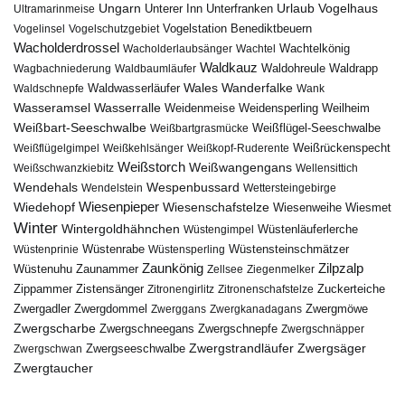
Urlaub
Ungarn
Unterer Inn
Vogelhaus
Ultramarinmeise
Unterfranken
Vogelstation Benediktbeuern
Vogelinsel
Vogelschutzgebiet
Wacholderdrossel
Wacholderlaubsänger
Wachtel
Wachtelkönig
Waldkauz
Waldohreule
Waldrapp
Wagbachniederung
Waldbaumläufer
Wales
Wanderfalke
Waldschnepfe
Waldwasserläufer
Wank
Wasseramsel
Wasserralle
Weidenmeise
Weidensperling
Weilheim
Weißbart-Seeschwalbe
Weißbartgrasmücke
Weißflügel-Seeschwalbe
Weißflügelgimpel
Weißkehlsänger
Weißkopf-Ruderente
Weißrückenspecht
Weißstorch
Weißwangengans
Weißschwanzkiebitz
Wellensittich
Wendehals
Wespenbussard
Wendelstein
Wettersteingebirge
Wiedehopf
Wiesenpieper
Wiesenschafstelze
Wiesmet
Wiesenweihe
Winter
Wintergoldhähnchen
Wüstenläuferlerche
Wüstengimpel
Wüstenprinie
Wüstenrabe
Wüstensperling
Wüstensteinschmätzer
Zaunkönig
Zilpzalp
Zaunammer
Wüstenuhu
Zellsee
Ziegenmelker
Zippammer
Zistensänger
Zuckerteiche
Zitronengirlitz
Zitronenschafstelze
Zwergdommel
Zwergmöwe
Zwergadler
Zwerggans
Zwergkanadagans
Zwergscharbe
Zwergschneegans
Zwergschnepfe
Zwergschnäpper
Zwergstrandläufer
Zwergseeschwalbe
Zwergsäger
Zwergschwan
Zwergtaucher