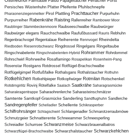
Ostfriedhof
Palud
Palmtaube
Papageitaucher
Perlacher Forst
Pfuhlschnepfe
Pfeifente
Persisches Wüstenhuhn
Pfatter
Pirol
Prachttaucher
Plattling
Purpurhuhn
Pharaonenziegenmelker
Rabenkrähe
Purpurreiher
Raisting
Rallenreiher
Rambower Moor
Raubwürger
Raubseeschwalbe
Raublinger Stammbeckenmoore
Rauchschwalbe
Raubwürger elegans
Rebhuhn
Raufußbussard
Rauris
Reiherente
Rheindelta
Regenbrachvogel
Regentalaue
Rennvogel
Ringeltaube
Ringdrossel
Ringelgans
Riedboden
Riesenrotschwanz
Rohrammer
Ringschnabelente
Ringschnabelenten-Hybrid
Rohrdommel
Rohrweihe
Rohrschwirl
Rosaflamingo
Rosapelikan
Rosenheim-Pang
Rostgans
Rotdrossel
Rosenstar
Rotflügel-Brachschwalbe
Rotfußfalke
Rothalsgans
Rothalstaucher
Rotflügelgimpel
Rothuhn
Rotkehlchen
Rotmilan
Rotschenkel
Rotkopfwürger
Rotkehlpieper
Saatkrähe
Rovinj
Rotstirngirlitz
Rötelfalke
Saalach
Saharagrasmücke
Saharasteinschmätzer
Saharakragentrappe
Saharaohrenlerche
Samtente
Sanderling
Samtkopf-Grasmücke
Sandflughuhn
Sandlerche
Sandregenpfeifer
Schellente
Schelladler
Schikrasperber
Schilfrohrsänger
Schlangenadler
Schlagschwirl
Schmarotzerraubmöwe
Schnatterente
Schmutzgeier
Schneeammer
Schneesperling
Schwanzmeise
Schwarzbrauenalbatros
Schreiadler
Schurrsee
Schwarzkehlchen
Schwarzhalstaucher
Schwarzflügel-Brachschwalbe