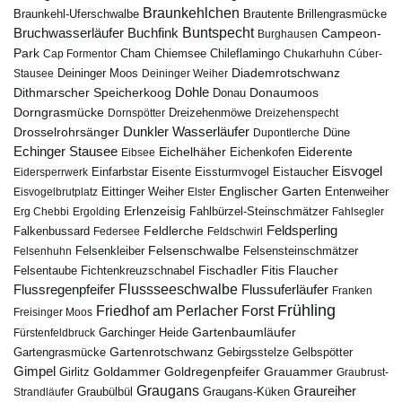
Braunkehlchen
Brillengrasmücke
Braunkehl-Uferschwalbe
Brautente
Bruchwasserläufer
Buchfink
Buntspecht
Campeon-
Burghausen
Park
Chiemsee
Chileflamingo
Cap Formentor
Cham
Chukarhuhn
Cúber-
Diademrotschwanz
Stausee
Deininger Moos
Deininger Weiher
Dohle
Dithmarscher Speicherkoog
Donau
Donaumoos
Dorngrasmücke
Dornspötter
Dreizehenmöwe
Dreizehenspecht
Drosselrohrsänger
Dunkler Wasserläufer
Düne
Dupontlerche
Echinger Stausee
Eichelhäher
Eiderente
Eichenkofen
Eibsee
Eisvogel
Eistaucher
Eidersperrwerk
Einfarbstar
Eisente
Eissturmvogel
Englischer Garten
Entenweiher
Eisvogelbrutplatz
Eittinger Weiher
Elster
Erlenzeisig
Fahlbürzel-Steinschmätzer
Erg Chebbi
Ergolding
Fahlsegler
Feldsperling
Feldlerche
Falkenbussard
Federsee
Feldschwirl
Felsenschwalbe
Felsensteinschmätzer
Felsenhuhn
Felsenkleiber
Fischadler
Fitis
Flaucher
Fichtenkreuzschnabel
Felsentaube
Flussregenpfeifer
Flussseeschwalbe
Flussuferläufer
Franken
Frühling
Friedhof am Perlacher Forst
Freisinger Moos
Gartenbaumläufer
Garchinger Heide
Fürstenfeldbruck
Gartenrotschwanz
Gartengrasmücke
Gebirgsstelze
Gelbspötter
Gimpel
Goldammer
Goldregenpfeifer
Girlitz
Grauammer
Graubrust-
Graugans
Graureiher
Graubülbül
Graugans-Küken
Strandläufer