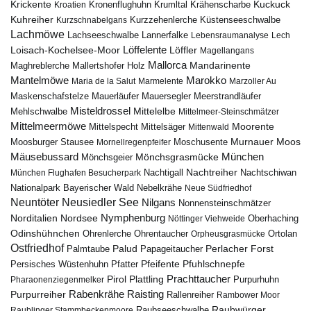
Krickente
Kuckuck
Kroatien
Kronenflughuhn
Krumltal
Krähenscharbe
Kuhreiher
Küstenseeschwalbe
Kurzschnabelgans
Kurzzehenlerche
Lachmöwe
Lannerfalke
Lachseeschwalbe
Lebensraumanalyse
Lech
Löffelente
Löffler
Loisach-Kochelsee-Moor
Magellangans
Mallorca
Mandarinente
Maghreblerche
Mallertshofer Holz
Marokko
Mantelmöwe
Maria de la Salut
Marmelente
Marzoller Au
Maskenschafstelze
Mauersegler
Mauerläufer
Meerstrandläufer
Misteldrossel
Mehlschwalbe
Mittelelbe
Mittelmeer-Steinschmätzer
Mittelmeermöwe
Mittelsäger
Moorente
Mittelspecht
Mittenwald
Murnauer Moos
Moosburger Stausee
Mornellregenpfeifer
Moschusente
Mäusebussard
München
Mönchsgeier
Mönchsgrasmücke
Nachtreiher
Nachtigall
München Flughafen Besucherpark
Nachtschiwan
Nebelkrähe
Nationalpark Bayerischer Wald
Neue Südfriedhof
Neuntöter
Neusiedler See
Nilgans
Nonnensteinschmätzer
Nymphenburg
Norditalien
Nordsee
Nöttinger Viehweide
Oberhaching
Odinshühnchen
Ohrentaucher
Ortolan
Ohrenlerche
Orpheusgrasmücke
Ostfriedhof
Palud
Palmtaube
Papageitaucher
Perlacher Forst
Pfuhlschnepfe
Pfeifente
Persisches Wüstenhuhn
Pfatter
Pirol
Prachttaucher
Plattling
Purpurhuhn
Pharaonenziegenmelker
Rabenkrähe
Purpurreiher
Raisting
Rallenreiher
Rambower Moor
Raubwürger
Raubseeschwalbe
Raublinger Stammbeckenmoore