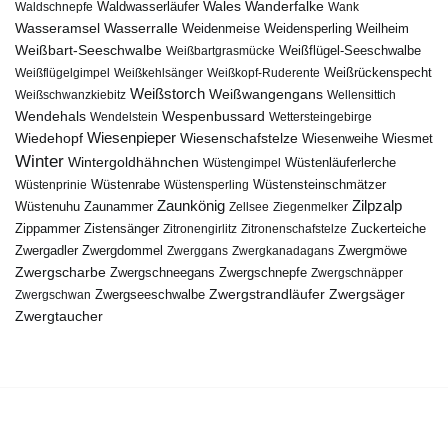
Wales
Wanderfalke
Waldschnepfe
Waldwasserläufer
Wank
Wasseramsel
Wasserralle
Weidenmeise
Weidensperling
Weilheim
Weißbart-Seeschwalbe
Weißbartgrasmücke
Weißflügel-Seeschwalbe
Weißflügelgimpel
Weißkehlsänger
Weißkopf-Ruderente
Weißrückenspecht
Weißstorch
Weißwangengans
Weißschwanzkiebitz
Wellensittich
Wendehals
Wespenbussard
Wendelstein
Wettersteingebirge
Wiedehopf
Wiesenpieper
Wiesenschafstelze
Wiesmet
Wiesenweihe
Winter
Wintergoldhähnchen
Wüstenläuferlerche
Wüstengimpel
Wüstenprinie
Wüstenrabe
Wüstensperling
Wüstensteinschmätzer
Zaunkönig
Zilpzalp
Zaunammer
Wüstenuhu
Zellsee
Ziegenmelker
Zippammer
Zistensänger
Zuckerteiche
Zitronengirlitz
Zitronenschafstelze
Zwergdommel
Zwergmöwe
Zwergadler
Zwerggans
Zwergkanadagans
Zwergscharbe
Zwergschneegans
Zwergschnepfe
Zwergschnäpper
Zwergstrandläufer
Zwergseeschwalbe
Zwergsäger
Zwergschwan
Zwergtaucher