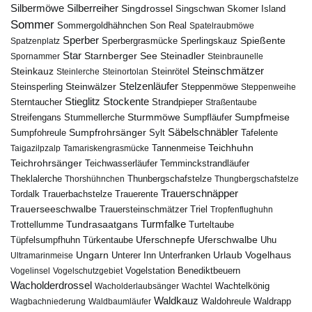
Silbermöwe
Silberreiher
Singdrossel
Singschwan
Skomer Island
Sommer
Sommergoldhähnchen
Son Real
Spatelraubmöwe
Sperber
Sperbergrasmücke
Spießente
Spatzenplatz
Sperlingskauz
Star
Starnberger See
Steinadler
Spornammer
Steinbraunelle
Steinschmätzer
Steinkauz
Steinrötel
Steinlerche
Steinortolan
Steinwälzer
Stelzenläufer
Steinsperling
Steppenmöwe
Steppenweihe
Stieglitz
Stockente
Sterntaucher
Strandpieper
Straßentaube
Sturmmöwe
Sumpfmeise
Streifengans
Sumpfläufer
Stummellerche
Sumpfrohrsänger
Säbelschnäbler
Sylt
Tafelente
Sumpfohreule
Teichhuhn
Tannenmeise
Taigazilpzalp
Tamariskengrasmücke
Teichrohrsänger
Teichwasserläufer
Temminckstrandläufer
Theklalerche
Thunbergschafstelze
Thorshühnchen
Thungbergschafstelze
Trauerschnäpper
Tordalk
Trauerbachstelze
Trauerente
Trauerseeschwalbe
Trauersteinschmätzer
Triel
Tropfenflughuhn
Turmfalke
Trottellumme
Tundrasaatgans
Turteltaube
Uferschnepfe
Tüpfelsumpfhuhn
Uferschwalbe
Türkentaube
Uhu
Urlaub
Ungarn
Unterer Inn
Vogelhaus
Ultramarinmeise
Unterfranken
Vogelstation Benediktbeuern
Vogelinsel
Vogelschutzgebiet
Wacholderdrossel
Wacholderlaubsänger
Wachtel
Wachtelkönig
Waldkauz
Waldohreule
Waldrapp
Wagbachniederung
Waldbaumläufer