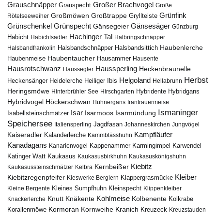
Grauschnäpper
Großer Brachvogel
Grauspecht
Große
Grünfink
Großmöwen
Großtrappe
Rötelseeweiher
Gryllteiste
Gänsesäger
Grünschenkel
Grünspecht
Gänsegeier
Günzburg
Hachinger Tal
Habicht
Habichtsadler
Halbringschnäpper
Haubenlerche
Halsbandfrankolin
Halsbandschnäpper
Halsbandsittich
Haubentaucher
Haubenmeise
Hausammer
Hausente
Hausrotschwanz
Haussperling
Heckenbraunelle
Haussegler
Herbst
Helgoland
Heidelerche
Heiliger Ibis
Heckensänger
Hellabrunn
Heringsmöwe
Hybridgans
Hinterbrühler See
Hirschgarten
Hybridente
Höckerschwan
Hybridvogel
Hühnergans
Irantrauermeise
Ismaninger
Isar
Isarmündung
Isabellsteinschmätzer
Isarmoos
Speichersee
Italiensperling
Jagdfasan
Johanneskirchen
Jungvögel
Kampfläufer
Kaiseradler
Kalanderlerche
Kammblässhuhn
Kanadagans
Karmingimpel
Karwendel
Kanarienvogel
Kappenammer
Katinger Watt
Kaukasus
Kaukasusbirkhuhn
Kaukasuskönigshuhn
Kiebitz
Kernbeißer
Kaukasussteinschmätzer
Kelbra
Kiebitzregenpfeifer
Kleiber
Klappergrasmücke
Kieswerke Berglern
Kleines Sumpfhuhn
Kleinspecht
Kleine Bergente
Klippenkleiber
Kohlmeise
Knutt
Knäkente
Kolbenente
Knackerlerche
Kolkrabe
Kormoran
Kornweihe
Kranich
Kreuzeck
Korallenmöwe
Kreuzstauden