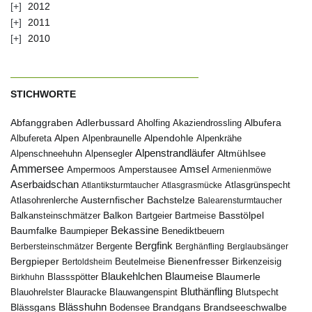
2012
2011
2010
STICHWORTE
Abfanggraben
Albufera
Adlerbussard
Aholfing
Akaziendrossling
Alpen
Albufereta
Alpenbraunelle
Alpendohle
Alpenkrähe
Alpenstrandläufer
Alpenschneehuhn
Alpensegler
Altmühlsee
Ammersee
Amsel
Ampermoos
Amperstausee
Armenienmöwe
Aserbaidschan
Atlantiksturmtaucher
Atlasgrasmücke
Atlasgrünspecht
Austernfischer
Bachstelze
Atlasohrenlerche
Balearensturmtaucher
Balkon
Basstölpel
Balkansteinschmätzer
Bartgeier
Bartmeise
Bekassine
Baumfalke
Baumpieper
Benediktbeuern
Bergfink
Berbersteinschmätzer
Bergente
Berghänfling
Berglaubsänger
Bergpieper
Bienenfresser
Beutelmeise
Bertoldsheim
Birkenzeisig
Blaumeise
Blaukehlchen
Blaumerle
Birkhuhn
Blassspötter
Bluthänfling
Blauohrelster
Blauracke
Blutspecht
Blauwangenspint
Blässhuhn
Brandseeschwalbe
Blässgans
Brandgans
Bodensee