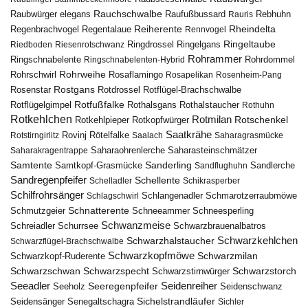
Rauchschwalbe
Raubwürger elegans
Rebhuhn
Raufußbussard
Rauris
Reiherente
Rheindelta
Regenbrachvogel
Regentalaue
Rennvogel
Ringeltaube
Ringdrossel
Ringelgans
Riedboden
Riesenrotschwanz
Rohrammer
Ringschnabelente
Ringschnabelenten-Hybrid
Rohrdommel
Rohrweihe
Rohrschwirl
Rosaflamingo
Rosapelikan
Rosenheim-Pang
Rostgans
Rotdrossel
Rosenstar
Rotflügel-Brachschwalbe
Rotfußfalke
Rothalsgans
Rothalstaucher
Rotflügelgimpel
Rothuhn
Rotkehlchen
Rotmilan
Rotschenkel
Rotkopfwürger
Rotkehlpieper
Saatkrähe
Rovinj
Rotstirngirlitz
Rötelfalke
Saalach
Saharagrasmücke
Saharasteinschmätzer
Saharakragentrappe
Saharaohrenlerche
Samtente
Sanderling
Samtkopf-Grasmücke
Sandflughuhn
Sandlerche
Sandregenpfeifer
Schellente
Schelladler
Schikrasperber
Schilfrohrsänger
Schlangenadler
Schlagschwirl
Schmarotzerraubmöwe
Schnatterente
Schmutzgeier
Schneeammer
Schneesperling
Schwanzmeise
Schwarzbrauenalbatros
Schreiadler
Schurrsee
Schwarzkehlchen
Schwarzhalstaucher
Schwarzflügel-Brachschwalbe
Schwarzkopfmöwe
Schwarzmilan
Schwarzkopf-Ruderente
Schwarzschwan
Schwarzspecht
Schwarzstirnwürger
Schwarzstorch
Seeadler
Seidenreiher
Seeregenpfeifer
Seeholz
Seidenschwanz
Seidensänger
Sichelstrandläufer
Senegaltschagra
Sichler