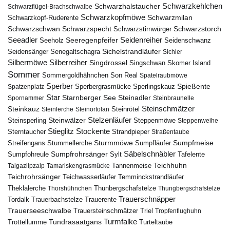
Schwarzkehlchen
Schwarzhalstaucher
Schwarzflügel-Brachschwalbe
Schwarzkopfmöwe
Schwarzmilan
Schwarzkopf-Ruderente
Schwarzschwan
Schwarzspecht
Schwarzstirnwürger
Schwarzstorch
Seeadler
Seidenreiher
Seeregenpfeifer
Seeholz
Seidenschwanz
Seidensänger
Sichelstrandläufer
Senegaltschagra
Sichler
Silbermöwe
Silberreiher
Singdrossel
Singschwan
Skomer Island
Sommer
Sommergoldhähnchen
Son Real
Spatelraubmöwe
Sperber
Sperbergrasmücke
Spießente
Spatzenplatz
Sperlingskauz
Star
Starnberger See
Steinadler
Spornammer
Steinbraunelle
Steinschmätzer
Steinkauz
Steinrötel
Steinlerche
Steinortolan
Steinwälzer
Stelzenläufer
Steinsperling
Steppenmöwe
Steppenweihe
Stieglitz
Stockente
Sterntaucher
Strandpieper
Straßentaube
Sturmmöwe
Sumpfmeise
Streifengans
Sumpfläufer
Stummellerche
Sumpfrohrsänger
Säbelschnäbler
Sylt
Tafelente
Sumpfohreule
Teichhuhn
Tannenmeise
Taigazilpzalp
Tamariskengrasmücke
Teichrohrsänger
Teichwasserläufer
Temminckstrandläufer
Theklalerche
Thunbergschafstelze
Thorshühnchen
Thungbergschafstelze
Trauerschnäpper
Tordalk
Trauerbachstelze
Trauerente
Trauerseeschwalbe
Trauersteinschmätzer
Triel
Tropfenflughuhn
Turmfalke
Trottellumme
Tundrasaatgans
Turteltaube