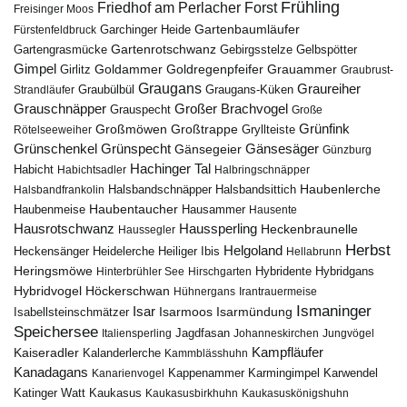
Frühling
Friedhof am Perlacher Forst
Freisinger Moos
Gartenbaumläufer
Garchinger Heide
Fürstenfeldbruck
Gartenrotschwanz
Gartengrasmücke
Gebirgsstelze
Gelbspötter
Gimpel
Goldammer
Goldregenpfeifer
Girlitz
Grauammer
Graubrust-
Graugans
Graureiher
Graubülbül
Graugans-Küken
Strandläufer
Grauschnäpper
Großer Brachvogel
Grauspecht
Große
Grünfink
Großmöwen
Großtrappe
Rötelseeweiher
Gryllteiste
Gänsesäger
Grünschenkel
Grünspecht
Gänsegeier
Günzburg
Hachinger Tal
Habicht
Habichtsadler
Halbringschnäpper
Haubenlerche
Halsbandfrankolin
Halsbandschnäpper
Halsbandsittich
Haubentaucher
Haubenmeise
Hausammer
Hausente
Hausrotschwanz
Haussperling
Heckenbraunelle
Haussegler
Herbst
Helgoland
Heidelerche
Heiliger Ibis
Heckensänger
Hellabrunn
Heringsmöwe
Hybridgans
Hinterbrühler See
Hirschgarten
Hybridente
Höckerschwan
Hybridvogel
Hühnergans
Irantrauermeise
Ismaninger
Isar
Isarmündung
Isabellsteinschmätzer
Isarmoos
Speichersee
Italiensperling
Jagdfasan
Johanneskirchen
Jungvögel
Kampfläufer
Kaiseradler
Kalanderlerche
Kammblässhuhn
Kanadagans
Karmingimpel
Karwendel
Kanarienvogel
Kappenammer
Katinger Watt
Kaukasus
Kaukasusbirkhuhn
Kaukasuskönigshuhn