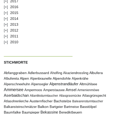
2017
2016
2015
2014
2013
2012
2011
2010
STICHWORTE
Abfanggraben
Albufera
Adlerbussard
Aholfing
Akaziendrossling
Alpen
Albufereta
Alpenbraunelle
Alpendohle
Alpenkrähe
Alpenstrandläufer
Alpenschneehuhn
Alpensegler
Altmühlsee
Ammersee
Amsel
Ampermoos
Amperstausee
Armenienmöwe
Aserbaidschan
Atlantiksturmtaucher
Atlasgrasmücke
Atlasgrünspecht
Austernfischer
Bachstelze
Atlasohrenlerche
Balearensturmtaucher
Balkon
Basstölpel
Balkansteinschmätzer
Bartgeier
Bartmeise
Bekassine
Baumfalke
Baumpieper
Benediktbeuern