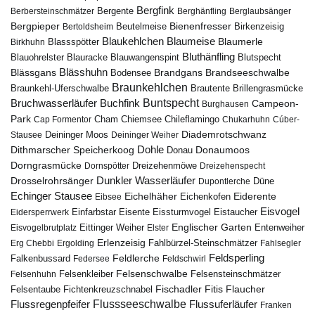
Bergfink
Berbersteinschmätzer
Bergente
Berghänfling
Berglaubsänger
Bergpieper
Bienenfresser
Beutelmeise
Bertoldsheim
Birkenzeisig
Blaumeise
Blaukehlchen
Blaumerle
Birkhuhn
Blassspötter
Bluthänfling
Blauohrelster
Blauracke
Blutspecht
Blauwangenspint
Blässhuhn
Brandseeschwalbe
Blässgans
Brandgans
Bodensee
Braunkehlchen
Brillengrasmücke
Braunkehl-Uferschwalbe
Brautente
Bruchwasserläufer
Buchfink
Buntspecht
Campeon-
Burghausen
Park
Chiemsee
Chileflamingo
Cap Formentor
Cham
Chukarhuhn
Cúber-
Diademrotschwanz
Stausee
Deininger Moos
Deininger Weiher
Dohle
Dithmarscher Speicherkoog
Donau
Donaumoos
Dorngrasmücke
Dornspötter
Dreizehenmöwe
Dreizehenspecht
Drosselrohrsänger
Dunkler Wasserläufer
Düne
Dupontlerche
Echinger Stausee
Eichelhäher
Eiderente
Eichenkofen
Eibsee
Eisvogel
Eistaucher
Eidersperrwerk
Einfarbstar
Eisente
Eissturmvogel
Englischer Garten
Entenweiher
Eisvogelbrutplatz
Eittinger Weiher
Elster
Erlenzeisig
Fahlbürzel-Steinschmätzer
Erg Chebbi
Ergolding
Fahlsegler
Feldsperling
Feldlerche
Falkenbussard
Federsee
Feldschwirl
Felsenschwalbe
Felsensteinschmätzer
Felsenhuhn
Felsenkleiber
Fischadler
Fitis
Flaucher
Fichtenkreuzschnabel
Felsentaube
Flussregenpfeifer
Flussseeschwalbe
Flussuferläufer
Franken