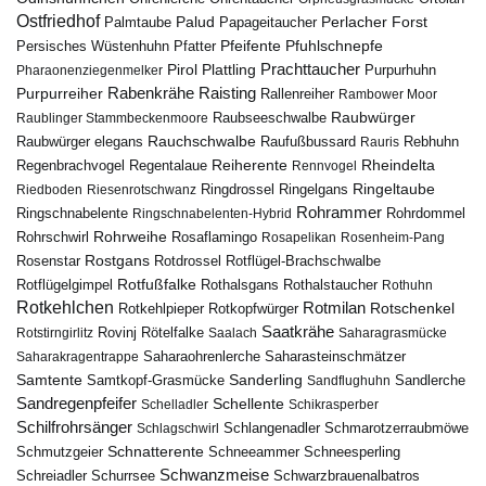
Ostfriedhof
Palud
Palmtaube
Papageitaucher
Perlacher Forst
Pfuhlschnepfe
Pfeifente
Persisches Wüstenhuhn
Pfatter
Pirol
Prachttaucher
Plattling
Purpurhuhn
Pharaonenziegenmelker
Rabenkrähe
Purpurreiher
Raisting
Rallenreiher
Rambower Moor
Raubwürger
Raubseeschwalbe
Raublinger Stammbeckenmoore
Rauchschwalbe
Raubwürger elegans
Rebhuhn
Raufußbussard
Rauris
Reiherente
Rheindelta
Regenbrachvogel
Regentalaue
Rennvogel
Ringeltaube
Ringdrossel
Ringelgans
Riedboden
Riesenrotschwanz
Rohrammer
Ringschnabelente
Ringschnabelenten-Hybrid
Rohrdommel
Rohrweihe
Rohrschwirl
Rosaflamingo
Rosapelikan
Rosenheim-Pang
Rostgans
Rotdrossel
Rosenstar
Rotflügel-Brachschwalbe
Rotfußfalke
Rothalsgans
Rothalstaucher
Rotflügelgimpel
Rothuhn
Rotkehlchen
Rotmilan
Rotschenkel
Rotkopfwürger
Rotkehlpieper
Saatkrähe
Rovinj
Rotstirngirlitz
Rötelfalke
Saalach
Saharagrasmücke
Saharasteinschmätzer
Saharakragentrappe
Saharaohrenlerche
Samtente
Sanderling
Samtkopf-Grasmücke
Sandflughuhn
Sandlerche
Sandregenpfeifer
Schellente
Schelladler
Schikrasperber
Schilfrohrsänger
Schlangenadler
Schlagschwirl
Schmarotzerraubmöwe
Schnatterente
Schmutzgeier
Schneeammer
Schneesperling
Schwanzmeise
Schwarzbrauenalbatros
Schreiadler
Schurrsee