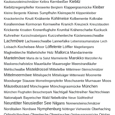
Kiebitz
Kernbeißer
Kaukasussteinschmätzer
Kelbra
Kiebitzregenpfeifer
Kleiber
Klappergrasmücke
Kieswerke Berglern
Kleines Sumpfhuhn
Kleinspecht
Kleine Bergente
Klippenkleiber
Kohlmeise
Knutt
Knäkente
Kolbenente
Knackerlerche
Kolkrabe
Kormoran
Kornweihe
Kranich
Kreuzeck
Korallenmöwe
Kreuzstauden
Krickente
Kuckuck
Kroatien
Kronenflughuhn
Krumltal
Krähenscharbe
Kuhreiher
Küstenseeschwalbe
Kurzschnabelgans
Kurzzehenlerche
Lachmöwe
Lannerfalke
Lachseeschwalbe
Lebensraumanalyse
Lech
Löffelente
Löffler
Loisach-Kochelsee-Moor
Magellangans
Mallorca
Mandarinente
Maghreblerche
Mallertshofer Holz
Marokko
Mantelmöwe
Maria de la Salut
Marmelente
Marzoller Au
Maskenschafstelze
Mauersegler
Mauerläufer
Meerstrandläufer
Misteldrossel
Mehlschwalbe
Mittelelbe
Mittelmeer-Steinschmätzer
Mittelmeermöwe
Mittelsäger
Moorente
Mittelspecht
Mittenwald
Murnauer Moos
Moosburger Stausee
Mornellregenpfeifer
Moschusente
Mäusebussard
München
Mönchsgeier
Mönchsgrasmücke
Nachtreiher
Nachtigall
München Flughafen Besucherpark
Nachtschiwan
Nebelkrähe
Nationalpark Bayerischer Wald
Neue Südfriedhof
Neuntöter
Neusiedler See
Nilgans
Nonnensteinschmätzer
Nymphenburg
Norditalien
Nordsee
Nöttinger Viehweide
Oberhaching
Odinshühnchen
Ohrentaucher
Ortolan
Ohrenlerche
Orpheusgrasmücke