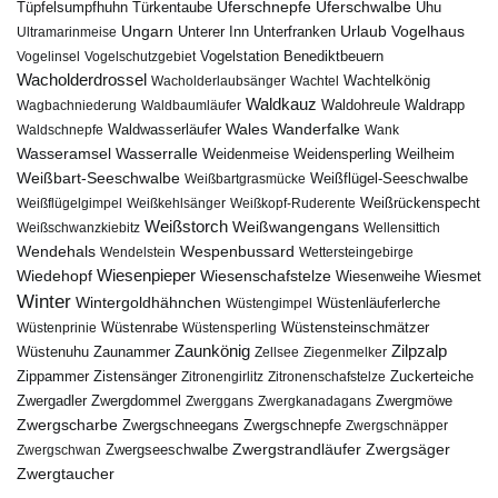
Uferschnepfe
Tüpfelsumpfhuhn
Uferschwalbe
Türkentaube
Uhu
Urlaub
Ungarn
Unterer Inn
Vogelhaus
Ultramarinmeise
Unterfranken
Vogelstation Benediktbeuern
Vogelinsel
Vogelschutzgebiet
Wacholderdrossel
Wacholderlaubsänger
Wachtel
Wachtelkönig
Waldkauz
Waldohreule
Waldrapp
Wagbachniederung
Waldbaumläufer
Wales
Wanderfalke
Waldschnepfe
Waldwasserläufer
Wank
Wasseramsel
Wasserralle
Weidenmeise
Weidensperling
Weilheim
Weißbart-Seeschwalbe
Weißbartgrasmücke
Weißflügel-Seeschwalbe
Weißflügelgimpel
Weißkehlsänger
Weißkopf-Ruderente
Weißrückenspecht
Weißstorch
Weißwangengans
Weißschwanzkiebitz
Wellensittich
Wendehals
Wespenbussard
Wendelstein
Wettersteingebirge
Wiedehopf
Wiesenpieper
Wiesenschafstelze
Wiesmet
Wiesenweihe
Winter
Wintergoldhähnchen
Wüstenläuferlerche
Wüstengimpel
Wüstenprinie
Wüstenrabe
Wüstensperling
Wüstensteinschmätzer
Zaunkönig
Zilpzalp
Zaunammer
Wüstenuhu
Zellsee
Ziegenmelker
Zippammer
Zistensänger
Zuckerteiche
Zitronengirlitz
Zitronenschafstelze
Zwergdommel
Zwergmöwe
Zwergadler
Zwerggans
Zwergkanadagans
Zwergscharbe
Zwergschneegans
Zwergschnepfe
Zwergschnäpper
Zwergstrandläufer
Zwergseeschwalbe
Zwergsäger
Zwergschwan
Zwergtaucher