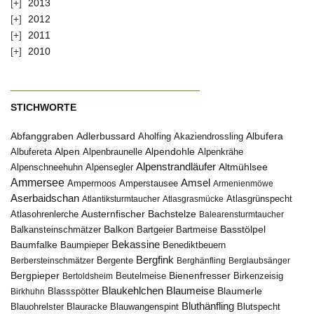
2013
2012
2011
2010
STICHWORTE
Abfanggraben
Albufera
Adlerbussard
Aholfing
Akaziendrossling
Alpen
Albufereta
Alpenbraunelle
Alpendohle
Alpenkrähe
Alpenstrandläufer
Alpenschneehuhn
Alpensegler
Altmühlsee
Ammersee
Amsel
Ampermoos
Amperstausee
Armenienmöwe
Aserbaidschan
Atlantiksturmtaucher
Atlasgrasmücke
Atlasgrünspecht
Austernfischer
Bachstelze
Atlasohrenlerche
Balearensturmtaucher
Balkon
Basstölpel
Balkansteinschmätzer
Bartgeier
Bartmeise
Bekassine
Baumfalke
Baumpieper
Benediktbeuern
Bergfink
Berbersteinschmätzer
Bergente
Berghänfling
Berglaubsänger
Bergpieper
Bienenfresser
Beutelmeise
Bertoldsheim
Birkenzeisig
Blaumeise
Blaukehlchen
Blaumerle
Birkhuhn
Blassspötter
Bluthänfling
Blauohrelster
Blauracke
Blutspecht
Blauwangenspint