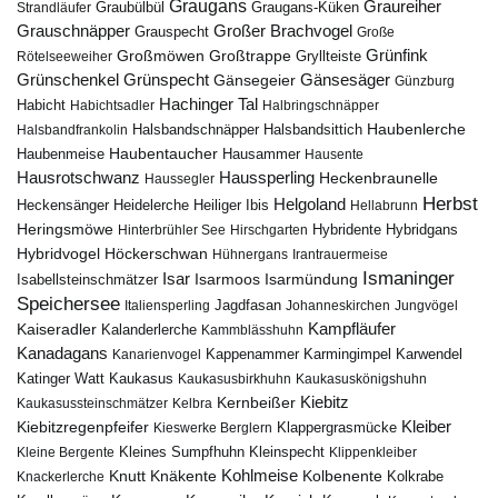
Graugans
Graureiher
Graubülbül
Graugans-Küken
Strandläufer
Grauschnäpper
Großer Brachvogel
Grauspecht
Große
Grünfink
Großmöwen
Großtrappe
Rötelseeweiher
Gryllteiste
Gänsesäger
Grünschenkel
Grünspecht
Gänsegeier
Günzburg
Hachinger Tal
Habicht
Habichtsadler
Halbringschnäpper
Haubenlerche
Halsbandfrankolin
Halsbandschnäpper
Halsbandsittich
Haubentaucher
Haubenmeise
Hausammer
Hausente
Hausrotschwanz
Haussperling
Heckenbraunelle
Haussegler
Herbst
Helgoland
Heidelerche
Heiliger Ibis
Heckensänger
Hellabrunn
Heringsmöwe
Hybridgans
Hinterbrühler See
Hirschgarten
Hybridente
Höckerschwan
Hybridvogel
Hühnergans
Irantrauermeise
Ismaninger
Isar
Isarmündung
Isabellsteinschmätzer
Isarmoos
Speichersee
Italiensperling
Jagdfasan
Johanneskirchen
Jungvögel
Kampfläufer
Kaiseradler
Kalanderlerche
Kammblässhuhn
Kanadagans
Karmingimpel
Karwendel
Kanarienvogel
Kappenammer
Katinger Watt
Kaukasus
Kaukasusbirkhuhn
Kaukasuskönigshuhn
Kiebitz
Kernbeißer
Kaukasussteinschmätzer
Kelbra
Kiebitzregenpfeifer
Kleiber
Klappergrasmücke
Kieswerke Berglern
Kleines Sumpfhuhn
Kleinspecht
Kleine Bergente
Klippenkleiber
Kohlmeise
Knutt
Knäkente
Kolbenente
Knackerlerche
Kolkrabe