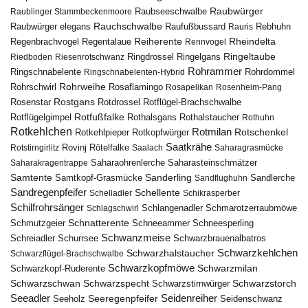
Raubwürger
Raubseeschwalbe
Raublinger Stammbeckenmoore
Rauchschwalbe
Raubwürger elegans
Rebhuhn
Raufußbussard
Rauris
Reiherente
Rheindelta
Regenbrachvogel
Regentalaue
Rennvogel
Ringeltaube
Ringdrossel
Ringelgans
Riedboden
Riesenrotschwanz
Rohrammer
Ringschnabelente
Ringschnabelenten-Hybrid
Rohrdommel
Rohrweihe
Rohrschwirl
Rosaflamingo
Rosapelikan
Rosenheim-Pang
Rostgans
Rotdrossel
Rosenstar
Rotflügel-Brachschwalbe
Rotfußfalke
Rothalsgans
Rothalstaucher
Rotflügelgimpel
Rothuhn
Rotkehlchen
Rotmilan
Rotschenkel
Rotkopfwürger
Rotkehlpieper
Saatkrähe
Rovinj
Rotstirngirlitz
Rötelfalke
Saalach
Saharagrasmücke
Saharasteinschmätzer
Saharakragentrappe
Saharaohrenlerche
Samtente
Sanderling
Samtkopf-Grasmücke
Sandflughuhn
Sandlerche
Sandregenpfeifer
Schellente
Schelladler
Schikrasperber
Schilfrohrsänger
Schlangenadler
Schlagschwirl
Schmarotzerraubmöwe
Schnatterente
Schmutzgeier
Schneeammer
Schneesperling
Schwanzmeise
Schwarzbrauenalbatros
Schreiadler
Schurrsee
Schwarzkehlchen
Schwarzhalstaucher
Schwarzflügel-Brachschwalbe
Schwarzkopfmöwe
Schwarzmilan
Schwarzkopf-Ruderente
Schwarzschwan
Schwarzspecht
Schwarzstirnwürger
Schwarzstorch
Seeadler
Seidenreiher
Seeregenpfeifer
Seeholz
Seidenschwanz