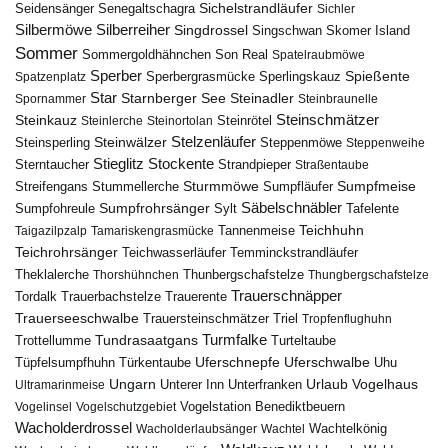
Seidensänger
Sichelstrandläufer
Senegaltschagra
Sichler
Silbermöwe
Silberreiher
Singdrossel
Singschwan
Skomer Island
Sommer
Sommergoldhähnchen
Son Real
Spatelraubmöwe
Sperber
Sperbergrasmücke
Spießente
Spatzenplatz
Sperlingskauz
Star
Starnberger See
Steinadler
Spornammer
Steinbraunelle
Steinschmätzer
Steinkauz
Steinrötel
Steinlerche
Steinortolan
Steinwälzer
Stelzenläufer
Steinsperling
Steppenmöwe
Steppenweihe
Stieglitz
Stockente
Sterntaucher
Strandpieper
Straßentaube
Sturmmöwe
Sumpfmeise
Streifengans
Sumpfläufer
Stummellerche
Sumpfrohrsänger
Säbelschnäbler
Sylt
Tafelente
Sumpfohreule
Teichhuhn
Tannenmeise
Taigazilpzalp
Tamariskengrasmücke
Teichrohrsänger
Teichwasserläufer
Temminckstrandläufer
Theklalerche
Thunbergschafstelze
Thorshühnchen
Thungbergschafstelze
Trauerschnäpper
Tordalk
Trauerbachstelze
Trauerente
Trauerseeschwalbe
Trauersteinschmätzer
Triel
Tropfenflughuhn
Turmfalke
Trottellumme
Tundrasaatgans
Turteltaube
Uferschnepfe
Tüpfelsumpfhuhn
Uferschwalbe
Türkentaube
Uhu
Urlaub
Ungarn
Unterer Inn
Vogelhaus
Ultramarinmeise
Unterfranken
Vogelstation Benediktbeuern
Vogelinsel
Vogelschutzgebiet
Wacholderdrossel
Wacholderlaubsänger
Wachtel
Wachtelkönig