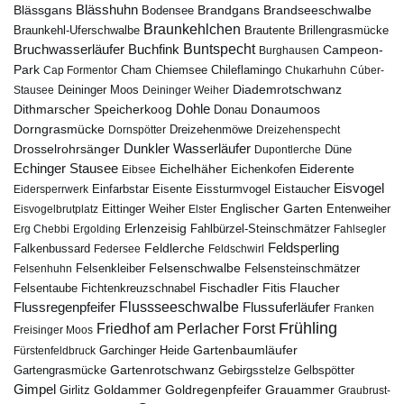
Blässhuhn
Brandseeschwalbe
Blässgans
Brandgans
Bodensee
Braunkehlchen
Brillengrasmücke
Braunkehl-Uferschwalbe
Brautente
Bruchwasserläufer
Buchfink
Buntspecht
Campeon-
Burghausen
Park
Chiemsee
Chileflamingo
Cap Formentor
Cham
Chukarhuhn
Cúber-
Diademrotschwanz
Stausee
Deininger Moos
Deininger Weiher
Dohle
Dithmarscher Speicherkoog
Donau
Donaumoos
Dorngrasmücke
Dornspötter
Dreizehenmöwe
Dreizehenspecht
Drosselrohrsänger
Dunkler Wasserläufer
Düne
Dupontlerche
Echinger Stausee
Eichelhäher
Eiderente
Eichenkofen
Eibsee
Eisvogel
Eistaucher
Eidersperrwerk
Einfarbstar
Eisente
Eissturmvogel
Englischer Garten
Entenweiher
Eisvogelbrutplatz
Eittinger Weiher
Elster
Erlenzeisig
Fahlbürzel-Steinschmätzer
Erg Chebbi
Ergolding
Fahlsegler
Feldsperling
Feldlerche
Falkenbussard
Federsee
Feldschwirl
Felsenschwalbe
Felsensteinschmätzer
Felsenhuhn
Felsenkleiber
Fischadler
Fitis
Flaucher
Fichtenkreuzschnabel
Felsentaube
Flussregenpfeifer
Flussseeschwalbe
Flussuferläufer
Franken
Frühling
Friedhof am Perlacher Forst
Freisinger Moos
Gartenbaumläufer
Garchinger Heide
Fürstenfeldbruck
Gartenrotschwanz
Gartengrasmücke
Gebirgsstelze
Gelbspötter
Gimpel
Goldammer
Goldregenpfeifer
Girlitz
Grauammer
Graubrust-