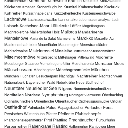
Kormoran
Kornweihe
Kranich
Kreuzeck
Korallenmöwe
Kreuzstauden
Krickente
Kuckuck
Kroatien
Kronenflughuhn
Krumltal
Krähenscharbe
Kuhreiher
Küstenseeschwalbe
Kurzschnabelgans
Kurzzehenlerche
Lachmöwe
Lannerfalke
Lachseeschwalbe
Lebensraumanalyse
Lech
Löffelente
Löffler
Loisach-Kochelsee-Moor
Magellangans
Mallorca
Mandarinente
Maghreblerche
Mallertshofer Holz
Marokko
Mantelmöwe
Maria de la Salut
Marmelente
Marzoller Au
Maskenschafstelze
Mauersegler
Mauerläufer
Meerstrandläufer
Misteldrossel
Mehlschwalbe
Mittelelbe
Mittelmeer-Steinschmätzer
Mittelmeermöwe
Mittelsäger
Moorente
Mittelspecht
Mittenwald
Murnauer Moos
Moosburger Stausee
Mornellregenpfeifer
Moschusente
Mäusebussard
München
Mönchsgeier
Mönchsgrasmücke
Nachtreiher
Nachtigall
München Flughafen Besucherpark
Nachtschiwan
Nebelkrähe
Nationalpark Bayerischer Wald
Neue Südfriedhof
Neuntöter
Neusiedler See
Nilgans
Nonnensteinschmätzer
Nymphenburg
Norditalien
Nordsee
Nöttinger Viehweide
Oberhaching
Odinshühnchen
Ohrentaucher
Ortolan
Ohrenlerche
Orpheusgrasmücke
Ostfriedhof
Palud
Palmtaube
Papageitaucher
Perlacher Forst
Pfuhlschnepfe
Pfeifente
Persisches Wüstenhuhn
Pfatter
Pirol
Prachttaucher
Plattling
Purpurhuhn
Pharaonenziegenmelker
Rabenkrähe
Purpurreiher
Raisting
Rallenreiher
Rambower Moor