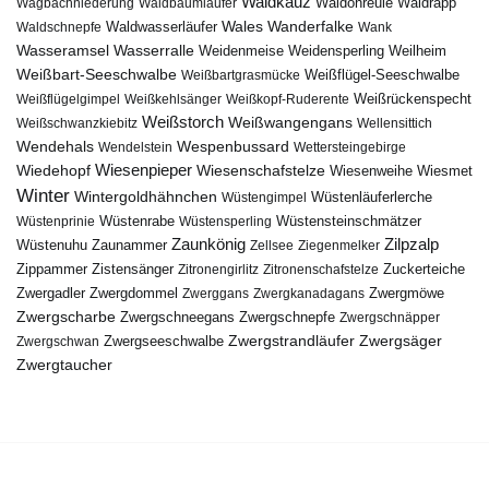
Waldkauz
Waldohreule
Waldrapp
Wagbachniederung
Waldbaumläufer
Wales
Wanderfalke
Waldschnepfe
Waldwasserläufer
Wank
Wasseramsel
Wasserralle
Weidenmeise
Weidensperling
Weilheim
Weißbart-Seeschwalbe
Weißbartgrasmücke
Weißflügel-Seeschwalbe
Weißflügelgimpel
Weißkehlsänger
Weißkopf-Ruderente
Weißrückenspecht
Weißstorch
Weißwangengans
Weißschwanzkiebitz
Wellensittich
Wendehals
Wespenbussard
Wendelstein
Wettersteingebirge
Wiedehopf
Wiesenpieper
Wiesenschafstelze
Wiesmet
Wiesenweihe
Winter
Wintergoldhähnchen
Wüstenläuferlerche
Wüstengimpel
Wüstenprinie
Wüstenrabe
Wüstensperling
Wüstensteinschmätzer
Zaunkönig
Zilpzalp
Zaunammer
Wüstenuhu
Zellsee
Ziegenmelker
Zippammer
Zistensänger
Zuckerteiche
Zitronengirlitz
Zitronenschafstelze
Zwergdommel
Zwergmöwe
Zwergadler
Zwerggans
Zwergkanadagans
Zwergscharbe
Zwergschneegans
Zwergschnepfe
Zwergschnäpper
Zwergstrandläufer
Zwergseeschwalbe
Zwergsäger
Zwergschwan
Zwergtaucher