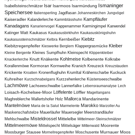
Ismaninger
Isar
Isarmündung
Isabellsteinschmätzer
Isarmoos
Speichersee
Italiensperling
Jagdfasan
Johanneskirchen
Jungvögel
Kampfläufer
Kaiseradler
Kalanderlerche
Kammblässhuhn
Kanadagans
Karmingimpel
Karwendel
Kanarienvogel
Kappenammer
Katinger Watt
Kaukasus
Kaukasusbirkhuhn
Kaukasuskönigshuhn
Kiebitz
Kernbeißer
Kaukasussteinschmätzer
Kelbra
Kiebitzregenpfeifer
Kleiber
Klappergrasmücke
Kieswerke Berglern
Kleines Sumpfhuhn
Kleinspecht
Kleine Bergente
Klippenkleiber
Kohlmeise
Knutt
Knäkente
Kolbenente
Knackerlerche
Kolkrabe
Kormoran
Kornweihe
Kranich
Kreuzeck
Korallenmöwe
Kreuzstauden
Krickente
Kuckuck
Kroatien
Kronenflughuhn
Krumltal
Krähenscharbe
Kuhreiher
Küstenseeschwalbe
Kurzschnabelgans
Kurzzehenlerche
Lachmöwe
Lannerfalke
Lachseeschwalbe
Lebensraumanalyse
Lech
Löffelente
Löffler
Loisach-Kochelsee-Moor
Magellangans
Mallorca
Mandarinente
Maghreblerche
Mallertshofer Holz
Marokko
Mantelmöwe
Maria de la Salut
Marmelente
Marzoller Au
Maskenschafstelze
Mauersegler
Mauerläufer
Meerstrandläufer
Misteldrossel
Mehlschwalbe
Mittelelbe
Mittelmeer-Steinschmätzer
Mittelmeermöwe
Mittelsäger
Moorente
Mittelspecht
Mittenwald
Murnauer Moos
Moosburger Stausee
Mornellregenpfeifer
Moschusente