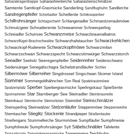
Saharasteinschmätzer
Saharakragentrappe
Saharaohrenlerche
Samtente
Sanderling
Samtkopf-Grasmücke
Sandflughuhn
Sandlerche
Sandregenpfeifer
Schellente
Schelladler
Schikrasperber
Schilfrohrsänger
Schlangenadler
Schlagschwirl
Schmarotzerraubmöwe
Schnatterente
Schmutzgeier
Schneeammer
Schneesperling
Schwanzmeise
Schwarzbrauenalbatros
Schreiadler
Schurrsee
Schwarzkehlchen
Schwarzhalstaucher
Schwarzflügel-Brachschwalbe
Schwarzkopfmöwe
Schwarzmilan
Schwarzkopf-Ruderente
Schwarzschwan
Schwarzspecht
Schwarzstirnwürger
Schwarzstorch
Seeadler
Seidenreiher
Seeregenpfeifer
Seeholz
Seidenschwanz
Seidensänger
Sichelstrandläufer
Senegaltschagra
Sichler
Silbermöwe
Silberreiher
Singdrossel
Singschwan
Skomer Island
Sommer
Sommergoldhähnchen
Son Real
Spatelraubmöwe
Sperber
Sperbergrasmücke
Spießente
Spatzenplatz
Sperlingskauz
Star
Starnberger See
Steinadler
Spornammer
Steinbraunelle
Steinschmätzer
Steinkauz
Steinrötel
Steinlerche
Steinortolan
Steinwälzer
Stelzenläufer
Steinsperling
Steppenmöwe
Steppenweihe
Stieglitz
Stockente
Sterntaucher
Strandpieper
Straßentaube
Sturmmöwe
Sumpfmeise
Streifengans
Sumpfläufer
Stummellerche
Sumpfrohrsänger
Säbelschnäbler
Sylt
Tafelente
Sumpfohreule
Teichhuhn
Tannenmeise
Taigazilpzalp
Tamariskengrasmücke