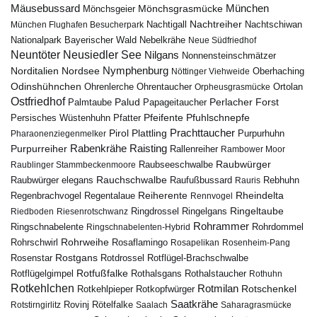
Mäusebussard
München
Mönchsgeier
Mönchsgrasmücke
Nachtreiher
Nachtigall
München Flughafen Besucherpark
Nachtschiwan
Nebelkrähe
Nationalpark Bayerischer Wald
Neue Südfriedhof
Neuntöter
Neusiedler See
Nilgans
Nonnensteinschmätzer
Nymphenburg
Norditalien
Nordsee
Nöttinger Viehweide
Oberhaching
Odinshühnchen
Ohrentaucher
Ortolan
Ohrenlerche
Orpheusgrasmücke
Ostfriedhof
Palud
Palmtaube
Papageitaucher
Perlacher Forst
Pfuhlschnepfe
Pfeifente
Persisches Wüstenhuhn
Pfatter
Pirol
Prachttaucher
Plattling
Purpurhuhn
Pharaonenziegenmelker
Rabenkrähe
Purpurreiher
Raisting
Rallenreiher
Rambower Moor
Raubwürger
Raubseeschwalbe
Raublinger Stammbeckenmoore
Rauchschwalbe
Raubwürger elegans
Rebhuhn
Raufußbussard
Rauris
Reiherente
Rheindelta
Regenbrachvogel
Regentalaue
Rennvogel
Ringeltaube
Ringdrossel
Ringelgans
Riedboden
Riesenrotschwanz
Rohrammer
Ringschnabelente
Ringschnabelenten-Hybrid
Rohrdommel
Rohrweihe
Rohrschwirl
Rosaflamingo
Rosapelikan
Rosenheim-Pang
Rostgans
Rotdrossel
Rosenstar
Rotflügel-Brachschwalbe
Rotfußfalke
Rothalsgans
Rothalstaucher
Rotflügelgimpel
Rothuhn
Rotkehlchen
Rotmilan
Rotschenkel
Rotkopfwürger
Rotkehlpieper
Saatkrähe
Rovinj
Rotstirngirlitz
Rötelfalke
Saalach
Saharagrasmücke