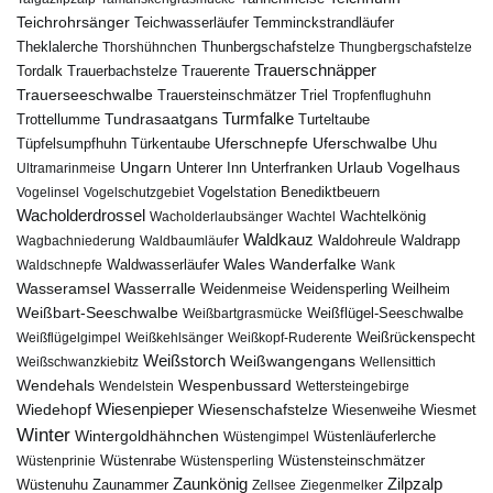
Teichrohrsänger
Teichwasserläufer
Temminckstrandläufer
Theklalerche
Thunbergschafstelze
Thorshühnchen
Thungbergschafstelze
Trauerschnäpper
Tordalk
Trauerbachstelze
Trauerente
Trauerseeschwalbe
Trauersteinschmätzer
Triel
Tropfenflughuhn
Turmfalke
Trottellumme
Tundrasaatgans
Turteltaube
Uferschnepfe
Tüpfelsumpfhuhn
Uferschwalbe
Türkentaube
Uhu
Urlaub
Ungarn
Unterer Inn
Vogelhaus
Ultramarinmeise
Unterfranken
Vogelstation Benediktbeuern
Vogelinsel
Vogelschutzgebiet
Wacholderdrossel
Wacholderlaubsänger
Wachtel
Wachtelkönig
Waldkauz
Waldohreule
Waldrapp
Wagbachniederung
Waldbaumläufer
Wales
Wanderfalke
Waldschnepfe
Waldwasserläufer
Wank
Wasseramsel
Wasserralle
Weidenmeise
Weidensperling
Weilheim
Weißbart-Seeschwalbe
Weißbartgrasmücke
Weißflügel-Seeschwalbe
Weißflügelgimpel
Weißkehlsänger
Weißkopf-Ruderente
Weißrückenspecht
Weißstorch
Weißwangengans
Weißschwanzkiebitz
Wellensittich
Wendehals
Wespenbussard
Wendelstein
Wettersteingebirge
Wiedehopf
Wiesenpieper
Wiesenschafstelze
Wiesmet
Wiesenweihe
Winter
Wintergoldhähnchen
Wüstenläuferlerche
Wüstengimpel
Wüstenprinie
Wüstenrabe
Wüstensperling
Wüstensteinschmätzer
Zaunkönig
Zilpzalp
Zaunammer
Wüstenuhu
Zellsee
Ziegenmelker