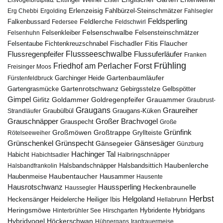
Eisvogelbrutplatz
Eittinger Weiher
Elster
Erlenzeisig
Fahlbürzel-Steinschmätzer
Erg Chebbi
Ergolding
Fahlsegler
Feldsperling
Feldlerche
Falkenbussard
Federsee
Feldschwirl
Felsenschwalbe
Felsensteinschmätzer
Felsenhuhn
Felsenkleiber
Fischadler
Fitis
Flaucher
Fichtenkreuzschnabel
Felsentaube
Flussregenpfeifer
Flussseeschwalbe
Flussuferläufer
Franken
Frühling
Friedhof am Perlacher Forst
Freisinger Moos
Gartenbaumläufer
Garchinger Heide
Fürstenfeldbruck
Gartenrotschwanz
Gartengrasmücke
Gebirgsstelze
Gelbspötter
Gimpel
Goldammer
Goldregenpfeifer
Girlitz
Grauammer
Graubrust-
Graugans
Graureiher
Graubülbül
Graugans-Küken
Strandläufer
Grauschnäpper
Großer Brachvogel
Grauspecht
Große
Grünfink
Großmöwen
Großtrappe
Rötelseeweiher
Gryllteiste
Gänsesäger
Grünschenkel
Grünspecht
Gänsegeier
Günzburg
Hachinger Tal
Habicht
Habichtsadler
Halbringschnäpper
Haubenlerche
Halsbandfrankolin
Halsbandschnäpper
Halsbandsittich
Haubentaucher
Haubenmeise
Hausammer
Hausente
Hausrotschwanz
Haussperling
Heckenbraunelle
Haussegler
Herbst
Helgoland
Heidelerche
Heiliger Ibis
Heckensänger
Hellabrunn
Heringsmöwe
Hybridgans
Hinterbrühler See
Hirschgarten
Hybridente
Höckerschwan
Hybridvogel
Hühnergans
Irantrauermeise