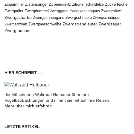
Zippammer
Zistensänger
Zuckerteiche
Zitronengirlitz
Zitronenschafstelze
Zwergdommel
Zwergmöwe
Zwergadler
Zwerggans
Zwergkanadagans
Zwergscharbe
Zwergschneegans
Zwergschnepfe
Zwergschnäpper
Zwergstrandläufer
Zwergseeschwalbe
Zwergsäger
Zwergschwan
Zwergtaucher
HIER SCHREIBT …
die Münchnerin Waltraud Hofbauer über ihre
Vogelbeobachtungen und nimmt sie mit auf ihre Reisen.
Mehr über mich erfahren …
LETZTE ARTIKEL