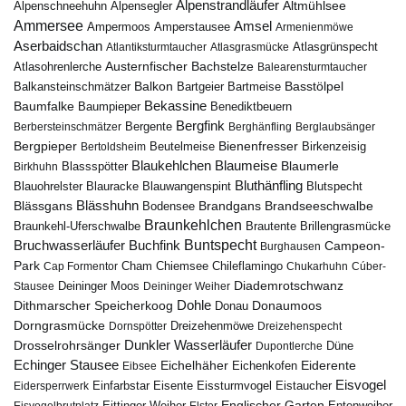
Alpenstrandläufer
Alpenschneehuhn
Alpensegler
Altmühlsee
Ammersee
Amsel
Ampermoos
Amperstausee
Armenienmöwe
Aserbaidschan
Atlantiksturmtaucher
Atlasgrasmücke
Atlasgrünspecht
Austernfischer
Bachstelze
Atlasohrenlerche
Balearensturmtaucher
Balkon
Basstölpel
Balkansteinschmätzer
Bartgeier
Bartmeise
Bekassine
Baumfalke
Baumpieper
Benediktbeuern
Bergfink
Berbersteinschmätzer
Bergente
Berghänfling
Berglaubsänger
Bergpieper
Bienenfresser
Beutelmeise
Bertoldsheim
Birkenzeisig
Blaumeise
Blaukehlchen
Blaumerle
Birkhuhn
Blassspötter
Bluthänfling
Blauohrelster
Blauracke
Blutspecht
Blauwangenspint
Blässhuhn
Brandseeschwalbe
Blässgans
Brandgans
Bodensee
Braunkehlchen
Brillengrasmücke
Braunkehl-Uferschwalbe
Brautente
Bruchwasserläufer
Buchfink
Buntspecht
Campeon-
Burghausen
Park
Chiemsee
Chileflamingo
Cap Formentor
Cham
Chukarhuhn
Cúber-
Diademrotschwanz
Stausee
Deininger Moos
Deininger Weiher
Dohle
Dithmarscher Speicherkoog
Donau
Donaumoos
Dorngrasmücke
Dornspötter
Dreizehenmöwe
Dreizehenspecht
Drosselrohrsänger
Dunkler Wasserläufer
Düne
Dupontlerche
Echinger Stausee
Eichelhäher
Eiderente
Eichenkofen
Eibsee
Eisvogel
Eistaucher
Eidersperrwerk
Einfarbstar
Eisente
Eissturmvogel
Englischer Garten
Entenweiher