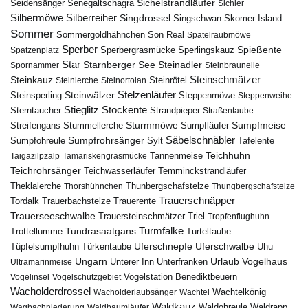
Seidensänger
Sichelstrandläufer
Senegaltschagra
Sichler
Silbermöwe
Silberreiher
Singdrossel
Singschwan
Skomer Island
Sommer
Sommergoldhähnchen
Son Real
Spatelraubmöwe
Sperber
Sperbergrasmücke
Spießente
Spatzenplatz
Sperlingskauz
Star
Starnberger See
Steinadler
Spornammer
Steinbraunelle
Steinschmätzer
Steinkauz
Steinrötel
Steinlerche
Steinortolan
Steinwälzer
Stelzenläufer
Steinsperling
Steppenmöwe
Steppenweihe
Stieglitz
Stockente
Sterntaucher
Strandpieper
Straßentaube
Sturmmöwe
Sumpfmeise
Streifengans
Sumpfläufer
Stummellerche
Sumpfrohrsänger
Säbelschnäbler
Sylt
Tafelente
Sumpfohreule
Teichhuhn
Tannenmeise
Taigazilpzalp
Tamariskengrasmücke
Teichrohrsänger
Teichwasserläufer
Temminckstrandläufer
Theklalerche
Thunbergschafstelze
Thorshühnchen
Thungbergschafstelze
Trauerschnäpper
Tordalk
Trauerbachstelze
Trauerente
Trauerseeschwalbe
Trauersteinschmätzer
Triel
Tropfenflughuhn
Turmfalke
Trottellumme
Tundrasaatgans
Turteltaube
Uferschnepfe
Tüpfelsumpfhuhn
Uferschwalbe
Türkentaube
Uhu
Urlaub
Ungarn
Unterer Inn
Vogelhaus
Ultramarinmeise
Unterfranken
Vogelstation Benediktbeuern
Vogelinsel
Vogelschutzgebiet
Wacholderdrossel
Wacholderlaubsänger
Wachtel
Wachtelkönig
Waldkauz
Waldohreule
Waldrapp
Wagbachniederung
Waldbaumläufer