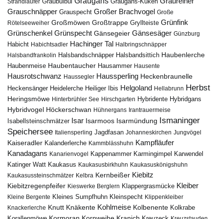
Graugans
Graureiher
Graubülbül
Graugans-Küken
Strandläufer
Grauschnäpper
Großer Brachvogel
Grauspecht
Große
Grünfink
Großmöwen
Großtrappe
Rötelseeweiher
Gryllteiste
Gänsesäger
Grünschenkel
Grünspecht
Gänsegeier
Günzburg
Hachinger Tal
Habicht
Habichtsadler
Halbringschnäpper
Haubenlerche
Halsbandfrankolin
Halsbandschnäpper
Halsbandsittich
Haubentaucher
Haubenmeise
Hausammer
Hausente
Hausrotschwanz
Haussperling
Heckenbraunelle
Haussegler
Herbst
Helgoland
Heidelerche
Heiliger Ibis
Heckensänger
Hellabrunn
Heringsmöwe
Hybridgans
Hinterbrühler See
Hirschgarten
Hybridente
Höckerschwan
Hybridvogel
Hühnergans
Irantrauermeise
Ismaninger
Isar
Isarmündung
Isabellsteinschmätzer
Isarmoos
Speichersee
Italiensperling
Jagdfasan
Johanneskirchen
Jungvögel
Kampfläufer
Kaiseradler
Kalanderlerche
Kammblässhuhn
Kanadagans
Karmingimpel
Karwendel
Kanarienvogel
Kappenammer
Katinger Watt
Kaukasus
Kaukasusbirkhuhn
Kaukasuskönigshuhn
Kiebitz
Kernbeißer
Kaukasussteinschmätzer
Kelbra
Kiebitzregenpfeifer
Kleiber
Klappergrasmücke
Kieswerke Berglern
Kleines Sumpfhuhn
Kleinspecht
Kleine Bergente
Klippenkleiber
Kohlmeise
Knutt
Knäkente
Kolbenente
Knackerlerche
Kolkrabe
Kormoran
Kornweihe
Kranich
Kreuzeck
Korallenmöwe
Kreuzstauden