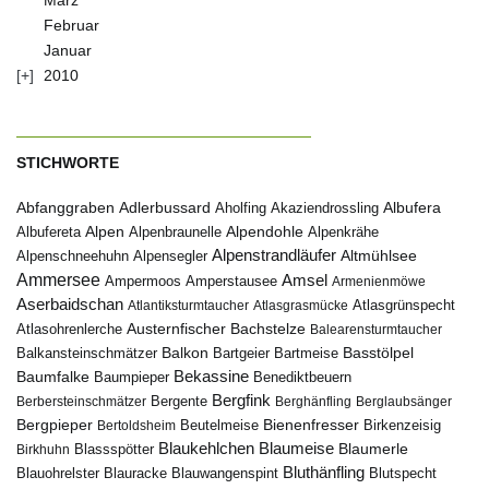
März
Februar
Januar
2010
STICHWORTE
Abfanggraben
Albufera
Adlerbussard
Aholfing
Akaziendrossling
Alpen
Albufereta
Alpenbraunelle
Alpendohle
Alpenkrähe
Alpenstrandläufer
Alpenschneehuhn
Alpensegler
Altmühlsee
Ammersee
Amsel
Ampermoos
Amperstausee
Armenienmöwe
Aserbaidschan
Atlantiksturmtaucher
Atlasgrasmücke
Atlasgrünspecht
Austernfischer
Bachstelze
Atlasohrenlerche
Balearensturmtaucher
Balkon
Basstölpel
Balkansteinschmätzer
Bartgeier
Bartmeise
Bekassine
Baumfalke
Baumpieper
Benediktbeuern
Bergfink
Berbersteinschmätzer
Bergente
Berghänfling
Berglaubsänger
Bergpieper
Bienenfresser
Beutelmeise
Bertoldsheim
Birkenzeisig
Blaumeise
Blaukehlchen
Blaumerle
Birkhuhn
Blassspötter
Bluthänfling
Blauohrelster
Blauracke
Blutspecht
Blauwangenspint