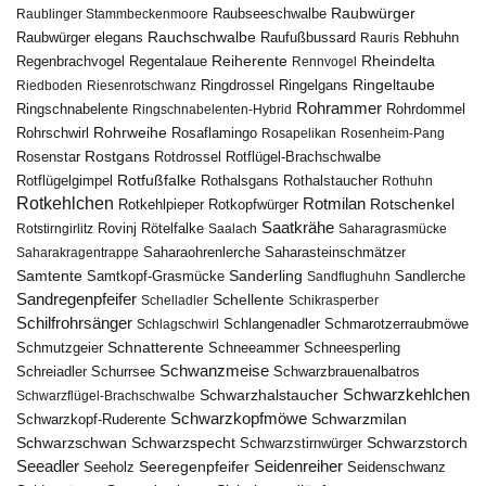
Raubwürger
Raubseeschwalbe
Raublinger Stammbeckenmoore
Rauchschwalbe
Raubwürger elegans
Rebhuhn
Raufußbussard
Rauris
Reiherente
Rheindelta
Regenbrachvogel
Regentalaue
Rennvogel
Ringeltaube
Ringdrossel
Ringelgans
Riedboden
Riesenrotschwanz
Rohrammer
Ringschnabelente
Ringschnabelenten-Hybrid
Rohrdommel
Rohrweihe
Rohrschwirl
Rosaflamingo
Rosapelikan
Rosenheim-Pang
Rostgans
Rotdrossel
Rosenstar
Rotflügel-Brachschwalbe
Rotfußfalke
Rothalsgans
Rothalstaucher
Rotflügelgimpel
Rothuhn
Rotkehlchen
Rotmilan
Rotschenkel
Rotkopfwürger
Rotkehlpieper
Saatkrähe
Rovinj
Rotstirngirlitz
Rötelfalke
Saalach
Saharagrasmücke
Saharasteinschmätzer
Saharakragentrappe
Saharaohrenlerche
Samtente
Sanderling
Samtkopf-Grasmücke
Sandflughuhn
Sandlerche
Sandregenpfeifer
Schellente
Schelladler
Schikrasperber
Schilfrohrsänger
Schlangenadler
Schlagschwirl
Schmarotzerraubmöwe
Schnatterente
Schmutzgeier
Schneeammer
Schneesperling
Schwanzmeise
Schwarzbrauenalbatros
Schreiadler
Schurrsee
Schwarzkehlchen
Schwarzhalstaucher
Schwarzflügel-Brachschwalbe
Schwarzkopfmöwe
Schwarzmilan
Schwarzkopf-Ruderente
Schwarzschwan
Schwarzspecht
Schwarzstirnwürger
Schwarzstorch
Seeadler
Seidenreiher
Seeregenpfeifer
Seeholz
Seidenschwanz