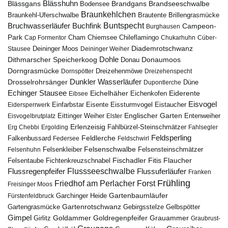
Blässhuhn
Brandseeschwalbe
Blässgans
Brandgans
Bodensee
Braunkehlchen
Brillengrasmücke
Braunkehl-Uferschwalbe
Brautente
Bruchwasserläufer
Buchfink
Buntspecht
Campeon-
Burghausen
Park
Chiemsee
Chileflamingo
Cap Formentor
Cham
Chukarhuhn
Cúber-
Diademrotschwanz
Stausee
Deininger Moos
Deininger Weiher
Dohle
Dithmarscher Speicherkoog
Donau
Donaumoos
Dorngrasmücke
Dornspötter
Dreizehenmöwe
Dreizehenspecht
Drosselrohrsänger
Dunkler Wasserläufer
Düne
Dupontlerche
Echinger Stausee
Eichelhäher
Eiderente
Eichenkofen
Eibsee
Eisvogel
Eistaucher
Eidersperrwerk
Einfarbstar
Eisente
Eissturmvogel
Englischer Garten
Entenweiher
Eisvogelbrutplatz
Eittinger Weiher
Elster
Erlenzeisig
Fahlbürzel-Steinschmätzer
Erg Chebbi
Ergolding
Fahlsegler
Feldsperling
Feldlerche
Falkenbussard
Federsee
Feldschwirl
Felsenschwalbe
Felsensteinschmätzer
Felsenhuhn
Felsenkleiber
Fischadler
Fitis
Flaucher
Fichtenkreuzschnabel
Felsentaube
Flussregenpfeifer
Flussseeschwalbe
Flussuferläufer
Franken
Frühling
Friedhof am Perlacher Forst
Freisinger Moos
Gartenbaumläufer
Garchinger Heide
Fürstenfeldbruck
Gartenrotschwanz
Gartengrasmücke
Gebirgsstelze
Gelbspötter
Gimpel
Goldammer
Goldregenpfeifer
Girlitz
Grauammer
Graubrust-