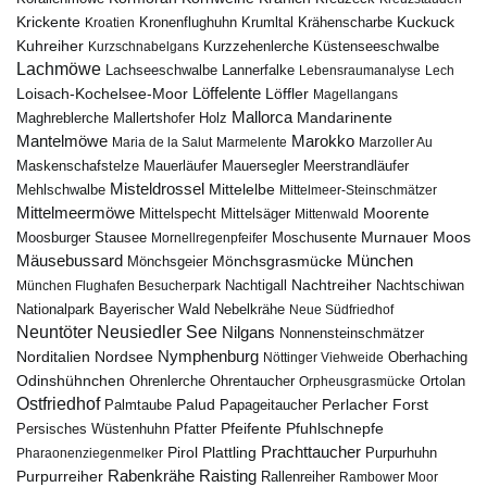
Krickente
Kuckuck
Kroatien
Kronenflughuhn
Krumltal
Krähenscharbe
Kuhreiher
Küstenseeschwalbe
Kurzschnabelgans
Kurzzehenlerche
Lachmöwe
Lannerfalke
Lachseeschwalbe
Lebensraumanalyse
Lech
Löffelente
Löffler
Loisach-Kochelsee-Moor
Magellangans
Mallorca
Mandarinente
Maghreblerche
Mallertshofer Holz
Marokko
Mantelmöwe
Maria de la Salut
Marmelente
Marzoller Au
Maskenschafstelze
Mauersegler
Mauerläufer
Meerstrandläufer
Misteldrossel
Mehlschwalbe
Mittelelbe
Mittelmeer-Steinschmätzer
Mittelmeermöwe
Mittelsäger
Moorente
Mittelspecht
Mittenwald
Murnauer Moos
Moosburger Stausee
Mornellregenpfeifer
Moschusente
Mäusebussard
München
Mönchsgeier
Mönchsgrasmücke
Nachtreiher
Nachtigall
München Flughafen Besucherpark
Nachtschiwan
Nebelkrähe
Nationalpark Bayerischer Wald
Neue Südfriedhof
Neuntöter
Neusiedler See
Nilgans
Nonnensteinschmätzer
Nymphenburg
Norditalien
Nordsee
Nöttinger Viehweide
Oberhaching
Odinshühnchen
Ohrentaucher
Ortolan
Ohrenlerche
Orpheusgrasmücke
Ostfriedhof
Palud
Palmtaube
Papageitaucher
Perlacher Forst
Pfuhlschnepfe
Pfeifente
Persisches Wüstenhuhn
Pfatter
Pirol
Prachttaucher
Plattling
Purpurhuhn
Pharaonenziegenmelker
Rabenkrähe
Purpurreiher
Raisting
Rallenreiher
Rambower Moor