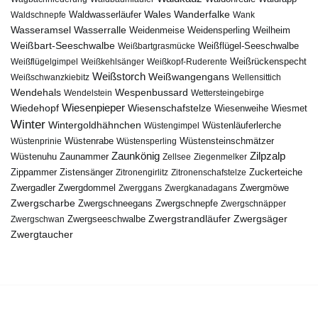
Wales
Wanderfalke
Waldschnepfe
Waldwasserläufer
Wank
Wasseramsel
Wasserralle
Weidenmeise
Weidensperling
Weilheim
Weißbart-Seeschwalbe
Weißbartgrasmücke
Weißflügel-Seeschwalbe
Weißflügelgimpel
Weißkehlsänger
Weißkopf-Ruderente
Weißrückenspecht
Weißstorch
Weißwangengans
Weißschwanzkiebitz
Wellensittich
Wendehals
Wespenbussard
Wendelstein
Wettersteingebirge
Wiedehopf
Wiesenpieper
Wiesenschafstelze
Wiesmet
Wiesenweihe
Winter
Wintergoldhähnchen
Wüstenläuferlerche
Wüstengimpel
Wüstenprinie
Wüstenrabe
Wüstensperling
Wüstensteinschmätzer
Zaunkönig
Zilpzalp
Zaunammer
Wüstenuhu
Zellsee
Ziegenmelker
Zippammer
Zistensänger
Zuckerteiche
Zitronengirlitz
Zitronenschafstelze
Zwergdommel
Zwergmöwe
Zwergadler
Zwerggans
Zwergkanadagans
Zwergscharbe
Zwergschneegans
Zwergschnepfe
Zwergschnäpper
Zwergstrandläufer
Zwergseeschwalbe
Zwergsäger
Zwergschwan
Zwergtaucher