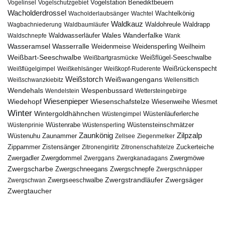
Vogelstation Benediktbeuern
Vogelinsel
Vogelschutzgebiet
Wacholderdrossel
Wacholderlaubsänger
Wachtel
Wachtelkönig
Waldkauz
Waldohreule
Waldrapp
Wagbachniederung
Waldbaumläufer
Wales
Wanderfalke
Waldschnepfe
Waldwasserläufer
Wank
Wasseramsel
Wasserralle
Weidenmeise
Weidensperling
Weilheim
Weißbart-Seeschwalbe
Weißbartgrasmücke
Weißflügel-Seeschwalbe
Weißflügelgimpel
Weißkehlsänger
Weißkopf-Ruderente
Weißrückenspecht
Weißstorch
Weißwangengans
Weißschwanzkiebitz
Wellensittich
Wendehals
Wespenbussard
Wendelstein
Wettersteingebirge
Wiedehopf
Wiesenpieper
Wiesenschafstelze
Wiesmet
Wiesenweihe
Winter
Wintergoldhähnchen
Wüstenläuferlerche
Wüstengimpel
Wüstenprinie
Wüstenrabe
Wüstensperling
Wüstensteinschmätzer
Zaunkönig
Zilpzalp
Zaunammer
Wüstenuhu
Zellsee
Ziegenmelker
Zippammer
Zistensänger
Zuckerteiche
Zitronengirlitz
Zitronenschafstelze
Zwergdommel
Zwergmöwe
Zwergadler
Zwerggans
Zwergkanadagans
Zwergscharbe
Zwergschneegans
Zwergschnepfe
Zwergschnäpper
Zwergstrandläufer
Zwergseeschwalbe
Zwergsäger
Zwergschwan
Zwergtaucher