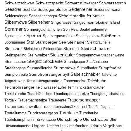
Schwarzschwan
Schwarzspecht
Schwarzstirnwürger
Schwarzstorch
Seeadler
Seidenreiher
Seeregenpfeifer
Seeholz
Seidenschwanz
Seidensänger
Sichelstrandläufer
Senegaltschagra
Sichler
Silbermöwe
Silberreiher
Singdrossel
Singschwan
Skomer Island
Sommer
Sommergoldhähnchen
Son Real
Spatelraubmöwe
Sperber
Sperbergrasmücke
Spießente
Spatzenplatz
Sperlingskauz
Star
Starnberger See
Steinadler
Spornammer
Steinbraunelle
Steinschmätzer
Steinkauz
Steinrötel
Steinlerche
Steinortolan
Steinwälzer
Stelzenläufer
Steinsperling
Steppenmöwe
Steppenweihe
Stieglitz
Stockente
Sterntaucher
Strandpieper
Straßentaube
Sturmmöwe
Sumpfmeise
Streifengans
Sumpfläufer
Stummellerche
Sumpfrohrsänger
Säbelschnäbler
Sylt
Tafelente
Sumpfohreule
Teichhuhn
Tannenmeise
Taigazilpzalp
Tamariskengrasmücke
Teichrohrsänger
Teichwasserläufer
Temminckstrandläufer
Theklalerche
Thunbergschafstelze
Thorshühnchen
Thungbergschafstelze
Trauerschnäpper
Tordalk
Trauerbachstelze
Trauerente
Trauerseeschwalbe
Trauersteinschmätzer
Triel
Tropfenflughuhn
Turmfalke
Trottellumme
Tundrasaatgans
Turteltaube
Uferschnepfe
Tüpfelsumpfhuhn
Uferschwalbe
Türkentaube
Uhu
Urlaub
Ungarn
Unterer Inn
Vogelhaus
Ultramarinmeise
Unterfranken