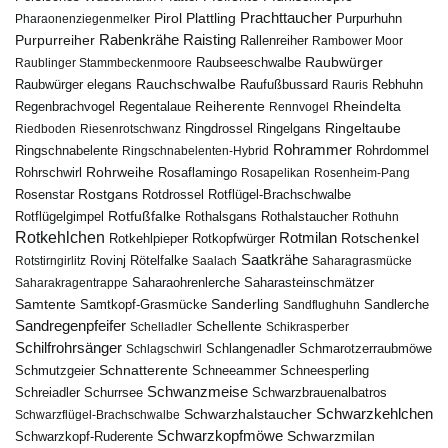
Pirol
Prachttaucher
Plattling
Purpurhuhn
Pharaonenziegenmelker
Rabenkrähe
Purpurreiher
Raisting
Rallenreiher
Rambower Moor
Raubwürger
Raubseeschwalbe
Raublinger Stammbeckenmoore
Rauchschwalbe
Raubwürger elegans
Rebhuhn
Raufußbussard
Rauris
Reiherente
Rheindelta
Regenbrachvogel
Regentalaue
Rennvogel
Ringeltaube
Ringdrossel
Ringelgans
Riedboden
Riesenrotschwanz
Rohrammer
Ringschnabelente
Ringschnabelenten-Hybrid
Rohrdommel
Rohrweihe
Rohrschwirl
Rosaflamingo
Rosapelikan
Rosenheim-Pang
Rostgans
Rotdrossel
Rosenstar
Rotflügel-Brachschwalbe
Rotfußfalke
Rothalsgans
Rothalstaucher
Rotflügelgimpel
Rothuhn
Rotkehlchen
Rotmilan
Rotschenkel
Rotkopfwürger
Rotkehlpieper
Saatkrähe
Rovinj
Rotstirngirlitz
Rötelfalke
Saalach
Saharagrasmücke
Saharasteinschmätzer
Saharakragentrappe
Saharaohrenlerche
Samtente
Sanderling
Samtkopf-Grasmücke
Sandflughuhn
Sandlerche
Sandregenpfeifer
Schellente
Schelladler
Schikrasperber
Schilfrohrsänger
Schlangenadler
Schlagschwirl
Schmarotzerraubmöwe
Schnatterente
Schmutzgeier
Schneeammer
Schneesperling
Schwanzmeise
Schwarzbrauenalbatros
Schreiadler
Schurrsee
Schwarzkehlchen
Schwarzhalstaucher
Schwarzflügel-Brachschwalbe
Schwarzkopfmöwe
Schwarzmilan
Schwarzkopf-Ruderente