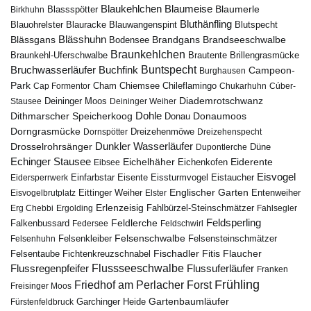
Blaumeise
Blaukehlchen
Blaumerle
Birkhuhn
Blassspötter
Bluthänfling
Blauohrelster
Blauracke
Blutspecht
Blauwangenspint
Blässhuhn
Brandseeschwalbe
Blässgans
Brandgans
Bodensee
Braunkehlchen
Brillengrasmücke
Braunkehl-Uferschwalbe
Brautente
Bruchwasserläufer
Buchfink
Buntspecht
Campeon-
Burghausen
Park
Chiemsee
Chileflamingo
Cap Formentor
Cham
Chukarhuhn
Cúber-
Diademrotschwanz
Stausee
Deininger Moos
Deininger Weiher
Dohle
Dithmarscher Speicherkoog
Donau
Donaumoos
Dorngrasmücke
Dornspötter
Dreizehenmöwe
Dreizehenspecht
Drosselrohrsänger
Dunkler Wasserläufer
Düne
Dupontlerche
Echinger Stausee
Eichelhäher
Eiderente
Eichenkofen
Eibsee
Eisvogel
Eistaucher
Eidersperrwerk
Einfarbstar
Eisente
Eissturmvogel
Englischer Garten
Entenweiher
Eisvogelbrutplatz
Eittinger Weiher
Elster
Erlenzeisig
Fahlbürzel-Steinschmätzer
Erg Chebbi
Ergolding
Fahlsegler
Feldsperling
Feldlerche
Falkenbussard
Federsee
Feldschwirl
Felsenschwalbe
Felsensteinschmätzer
Felsenhuhn
Felsenkleiber
Fischadler
Fitis
Flaucher
Fichtenkreuzschnabel
Felsentaube
Flussregenpfeifer
Flussseeschwalbe
Flussuferläufer
Franken
Frühling
Friedhof am Perlacher Forst
Freisinger Moos
Gartenbaumläufer
Garchinger Heide
Fürstenfeldbruck