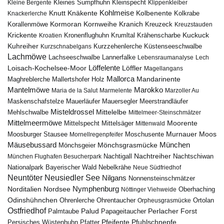
Kleines Sumpfhuhn
Kleinspecht
Kleine Bergente
Klippenkleiber
Kohlmeise
Knutt
Knäkente
Kolbenente
Knackerlerche
Kolkrabe
Kormoran
Kornweihe
Kranich
Kreuzeck
Korallenmöwe
Kreuzstauden
Krickente
Kuckuck
Kroatien
Kronenflughuhn
Krumltal
Krähenscharbe
Kuhreiher
Küstenseeschwalbe
Kurzschnabelgans
Kurzzehenlerche
Lachmöwe
Lannerfalke
Lachseeschwalbe
Lebensraumanalyse
Lech
Löffelente
Löffler
Loisach-Kochelsee-Moor
Magellangans
Mallorca
Mandarinente
Maghreblerche
Mallertshofer Holz
Marokko
Mantelmöwe
Maria de la Salut
Marmelente
Marzoller Au
Maskenschafstelze
Mauersegler
Mauerläufer
Meerstrandläufer
Misteldrossel
Mehlschwalbe
Mittelelbe
Mittelmeer-Steinschmätzer
Mittelmeermöwe
Mittelsäger
Moorente
Mittelspecht
Mittenwald
Murnauer Moos
Moosburger Stausee
Mornellregenpfeifer
Moschusente
Mäusebussard
München
Mönchsgeier
Mönchsgrasmücke
Nachtreiher
Nachtigall
München Flughafen Besucherpark
Nachtschiwan
Nebelkrähe
Nationalpark Bayerischer Wald
Neue Südfriedhof
Neuntöter
Neusiedler See
Nilgans
Nonnensteinschmätzer
Nymphenburg
Norditalien
Nordsee
Nöttinger Viehweide
Oberhaching
Odinshühnchen
Ohrentaucher
Ortolan
Ohrenlerche
Orpheusgrasmücke
Ostfriedhof
Palud
Palmtaube
Papageitaucher
Perlacher Forst
Pfuhlschnepfe
Pfeifente
Persisches Wüstenhuhn
Pfatter