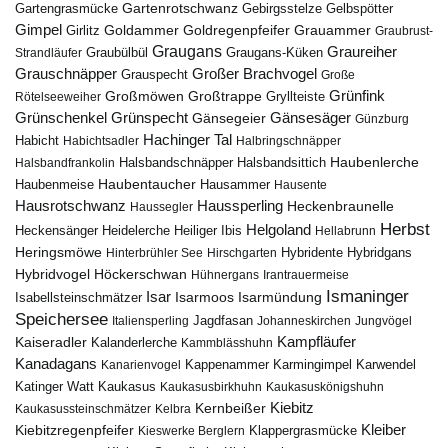
Gartenrotschwanz
Gartengrasmücke
Gebirgsstelze
Gelbspötter
Gimpel
Goldammer
Goldregenpfeifer
Girlitz
Grauammer
Graubrust-
Graugans
Graureiher
Graubülbül
Graugans-Küken
Strandläufer
Grauschnäpper
Großer Brachvogel
Grauspecht
Große
Grünfink
Großmöwen
Großtrappe
Rötelseeweiher
Gryllteiste
Gänsesäger
Grünschenkel
Grünspecht
Gänsegeier
Günzburg
Hachinger Tal
Habicht
Habichtsadler
Halbringschnäpper
Haubenlerche
Halsbandfrankolin
Halsbandschnäpper
Halsbandsittich
Haubentaucher
Haubenmeise
Hausammer
Hausente
Hausrotschwanz
Haussperling
Heckenbraunelle
Haussegler
Herbst
Helgoland
Heidelerche
Heiliger Ibis
Heckensänger
Hellabrunn
Heringsmöwe
Hybridgans
Hinterbrühler See
Hirschgarten
Hybridente
Höckerschwan
Hybridvogel
Hühnergans
Irantrauermeise
Ismaninger
Isar
Isarmündung
Isabellsteinschmätzer
Isarmoos
Speichersee
Italiensperling
Jagdfasan
Johanneskirchen
Jungvögel
Kampfläufer
Kaiseradler
Kalanderlerche
Kammblässhuhn
Kanadagans
Karmingimpel
Karwendel
Kanarienvogel
Kappenammer
Katinger Watt
Kaukasus
Kaukasusbirkhuhn
Kaukasuskönigshuhn
Kiebitz
Kernbeißer
Kaukasussteinschmätzer
Kelbra
Kiebitzregenpfeifer
Kleiber
Klappergrasmücke
Kieswerke Berglern