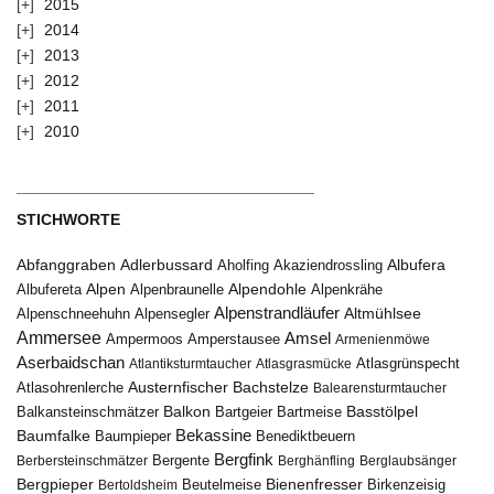
2015
2014
2013
2012
2011
2010
STICHWORTE
Abfanggraben
Albufera
Adlerbussard
Aholfing
Akaziendrossling
Alpen
Albufereta
Alpenbraunelle
Alpendohle
Alpenkrähe
Alpenstrandläufer
Alpenschneehuhn
Alpensegler
Altmühlsee
Ammersee
Amsel
Ampermoos
Amperstausee
Armenienmöwe
Aserbaidschan
Atlantiksturmtaucher
Atlasgrasmücke
Atlasgrünspecht
Austernfischer
Bachstelze
Atlasohrenlerche
Balearensturmtaucher
Balkon
Basstölpel
Balkansteinschmätzer
Bartgeier
Bartmeise
Bekassine
Baumfalke
Baumpieper
Benediktbeuern
Bergfink
Berbersteinschmätzer
Bergente
Berghänfling
Berglaubsänger
Bergpieper
Bienenfresser
Beutelmeise
Bertoldsheim
Birkenzeisig