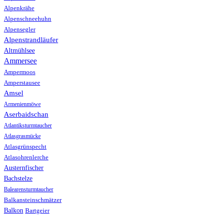
Alpenkrähe
Alpenschneehuhn
Alpensegler
Alpenstrandläufer
Altmühlsee
Ammersee
Ampermoos
Amperstausee
Amsel
Armenienmöwe
Aserbaidschan
Atlantiksturmtaucher
Atlasgrasmücke
Atlasgrünspecht
Atlasohrenlerche
Austernfischer
Bachstelze
Balearensturmtaucher
Balkansteinschmätzer
Balkon
Bartgeier