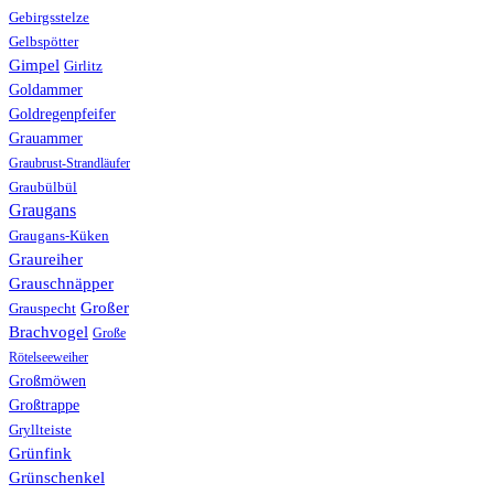
Gebirgsstelze
Gelbspötter
Gimpel
Girlitz
Goldammer
Goldregenpfeifer
Grauammer
Graubrust-Strandläufer
Graubülbül
Graugans
Graugans-Küken
Graureiher
Grauschnäpper
Großer
Grauspecht
Brachvogel
Große
Rötelseeweiher
Großmöwen
Großtrappe
Gryllteiste
Grünfink
Grünschenkel