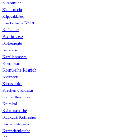
Sumpfhuhn
Kleinspecht
Klippenkleiber
Knutt
Knackerlerche
Knäkente
Kohlmeise
Kolbenente
Kolkrabe
Korallenmöwe
Kormoran
Kranich
Kornweihe
Kreuzeck
Kreuzstauden
Krickente
Kroatien
Kronenflughuhn
Krumltal
Krähenscharbe
Kuhreiher
Kuckuck
Kurzschnabelgans
Kurzzehenlerche