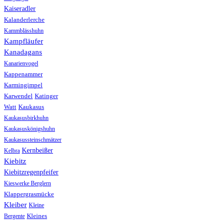
Kaiseradler
Kalanderlerche
Kammblässhuhn
Kampfläufer
Kanadagans
Kanarienvogel
Kappenammer
Karmingimpel
Karwendel
Katinger
Watt
Kaukasus
Kaukasusbirkhuhn
Kaukasuskönigshuhn
Kaukasussteinschmätzer
Kernbeißer
Kelbra
Kiebitz
Kiebitzregenpfeifer
Kieswerke Berglern
Klappergrasmücke
Kleiber
Kleine
Bergente
Kleines