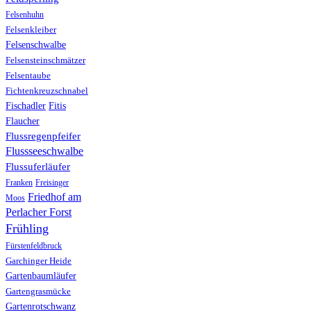
Felsenhuhn
Felsenkleiber
Felsenschwalbe
Felsensteinschmätzer
Felsentaube
Fichtenkreuzschnabel
Fischadler
Fitis
Flaucher
Flussregenpfeifer
Flussseeschwalbe
Flussuferläufer
Franken
Freisinger
Friedhof am
Moos
Perlacher Forst
Frühling
Fürstenfeldbruck
Garchinger Heide
Gartenbaumläufer
Gartengrasmücke
Gartenrotschwanz