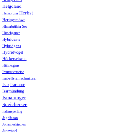
Helgoland
Herbst
Hellabrunn
Heringsmöwe
Hinterbrühler See
Hirschgarten
Hybridente
Hybridgans
Hybridvogel
Höckerschwan
Hühnergans
Irantrauermeise
Isabellsteinschmätzer
Isar
Isarmoos
Isarmündung
Ismaninger
Speichersee
Italiensperling
Jagdfasan
Johanneskirchen
Jungvögel