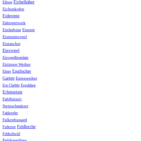
Eichelhäher
Eibsee
Eichenkofen
Eiderente
Eidersperrwerk
Einfarbstar
Eisente
Eissturmvogel
Eistaucher
Eisvogel
Eisvogelbrutplatz
Eittinger Weiher
Englischer
Elster
Garten
Entenweiher
Erg Chebbi
Ergolding
Erlenzeisig
Fahlbürzel-
Steinschmätzer
Fahlsegler
Falkenbussard
Feldlerche
Federsee
Feldschwirl
Feldsperling