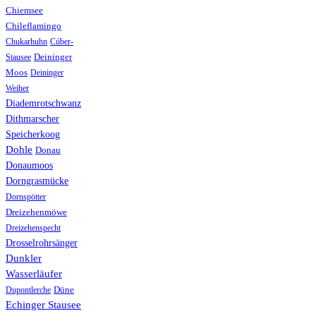
Chiemsee
Chileflamingo
Chukarhuhn
Cúber-
Stausee
Deininger
Moos
Deininger
Weiher
Diademrotschwanz
Dithmarscher
Speicherkoog
Dohle
Donau
Donaumoos
Dorngrasmücke
Dornspötter
Dreizehenmöwe
Dreizehenspecht
Drosselrohrsänger
Dunkler
Wasserläufer
Düne
Dupontlerche
Echinger Stausee