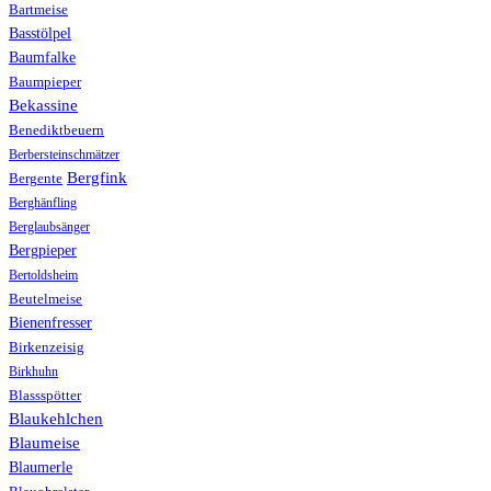
Bartmeise
Basstölpel
Baumfalke
Baumpieper
Bekassine
Benediktbeuern
Berbersteinschmätzer
Bergfink
Bergente
Berghänfling
Berglaubsänger
Bergpieper
Bertoldsheim
Beutelmeise
Bienenfresser
Birkenzeisig
Birkhuhn
Blassspötter
Blaukehlchen
Blaumeise
Blaumerle