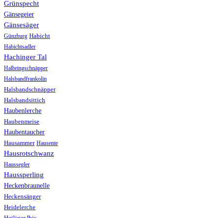
Grünspecht
Gänsegeier
Gänsesäger
Günzburg
Habicht
Habichtsadler
Hachinger Tal
Halbringschnäpper
Halsbandfrankolin
Halsbandschnäpper
Halsbandsittich
Haubenlerche
Haubenmeise
Haubentaucher
Hausammer
Hausente
Hausrotschwanz
Haussegler
Haussperling
Heckenbraunelle
Heckensänger
Heidelerche
Heiliger Ibis