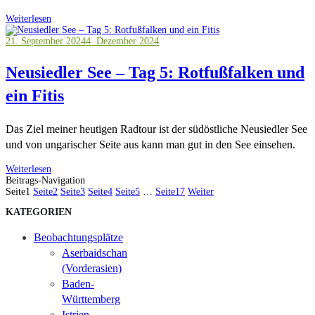
Weiterlesen
21. September 2024
4. Dezember 2024
Neusiedler See – Tag 5: Rotfußfalken und
ein Fitis
Das Ziel meiner heutigen Radtour ist der südöstliche Neusiedler See
und von ungarischer Seite aus kann man gut in den See einsehen.
Weiterlesen
Beitrags-Navigation
Seite
1
Seite
2
Seite
3
Seite
4
Seite
5
…
Seite
17
Weiter
KATEGORIEN
Beobachtungsplätze
Aserbaidschan
(Vorderasien)
Baden-
Württemberg
Istrien