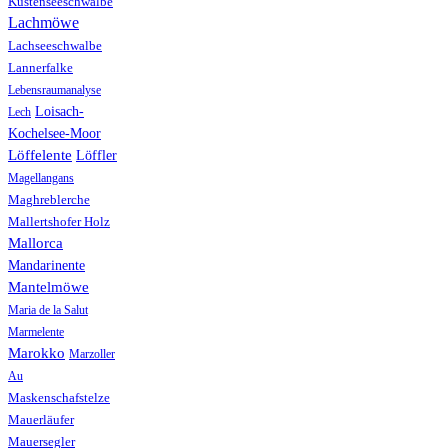
Küstenseeschwalbe
Lachmöwe
Lachseeschwalbe
Lannerfalke
Lebensraumanalyse
Loisach-
Lech
Kochelsee-Moor
Löffelente
Löffler
Magellangans
Maghreblerche
Mallertshofer Holz
Mallorca
Mandarinente
Mantelmöwe
Maria de la Salut
Marmelente
Marokko
Marzoller
Au
Maskenschafstelze
Mauerläufer
Mauersegler