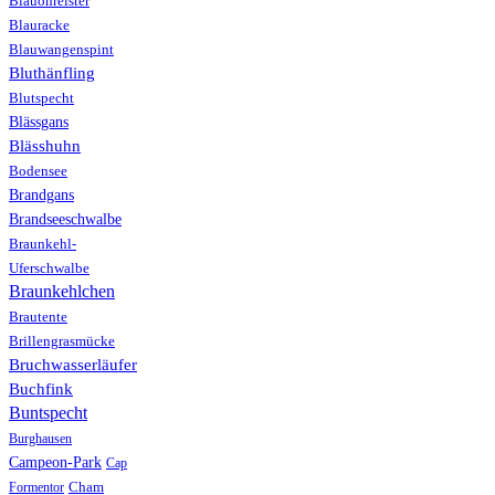
Blauohrelster
Blauracke
Blauwangenspint
Bluthänfling
Blutspecht
Blässgans
Blässhuhn
Bodensee
Brandgans
Brandseeschwalbe
Braunkehl-
Uferschwalbe
Braunkehlchen
Brautente
Brillengrasmücke
Bruchwasserläufer
Buchfink
Buntspecht
Burghausen
Campeon-Park
Cap
Formentor
Cham