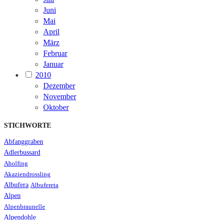
Juni
Mai
April
März
Februar
Januar
2010
Dezember
November
Oktober
STICHWORTE
Abfanggraben
Adlerbussard
Aholfing
Akaziendrossling
Albufera
Albufereta
Alpen
Alpenbraunelle
Alpendohle