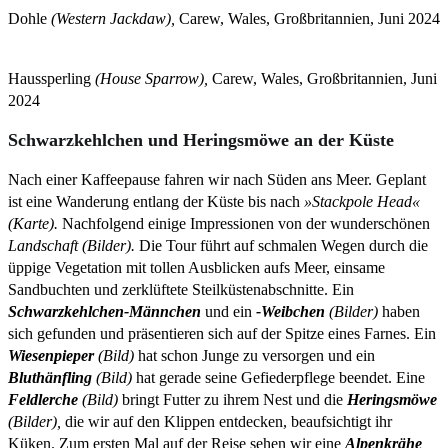
Dohle
(Western Jackdaw),
Carew, Wales, Großbritannien, Juni 2024
Haussperling
(House Sparrow),
Carew, Wales, Großbritannien, Juni
2024
Schwarzkehlchen und Heringsmöwe an der Küste
Nach einer Kaffeepause fahren wir nach Süden ans Meer. Geplant
ist eine Wanderung entlang der Küste bis nach
»Stackpole Head«
(Karte).
Nachfolgend einige Impressionen von der wunderschönen
Landschaft (Bilder).
Die Tour führt auf schmalen Wegen durch die
üppige Vegetation mit tollen Ausblicken aufs Meer, einsame
Sandbuchten und zerklüftete Steilküstenabschnitte. Ein
Schwarzkehlchen-Männchen
und ein
-Weibchen
(Bilder)
haben
sich gefunden und präsentieren sich auf der Spitze eines Farnes. Ein
Wiesenpieper
(Bild)
hat schon Junge zu versorgen und ein
Bluthänfling
(Bild)
hat gerade seine Gefiederpflege beendet. Eine
Feldlerche
(Bild)
bringt Futter zu ihrem Nest und die
Heringsmöwe
(Bilder),
die wir auf den Klippen entdecken, beaufsichtigt ihr
Küken. Zum ersten Mal auf der Reise sehen wir eine
Alpenkrähe