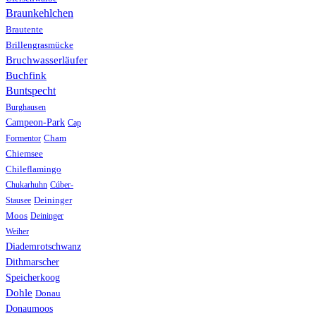
Braunkehlchen
Brautente
Brillengrasmücke
Bruchwasserläufer
Buchfink
Buntspecht
Burghausen
Campeon-Park
Cap
Formentor
Cham
Chiemsee
Chileflamingo
Chukarhuhn
Cúber-
Stausee
Deininger
Moos
Deininger
Weiher
Diademrotschwanz
Dithmarscher
Speicherkoog
Dohle
Donau
Donaumoos