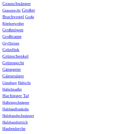
Grauschnäpper
Großer
Grauspecht
Brachvogel
Große
Rötelseeweiher
Großmöwen
Großtrappe
Gryllteiste
Grünfink
Grünschenkel
Grünspecht
Gänsegeier
Gänsesäger
Günzburg
Habicht
Habichtsadler
Hachinger Tal
Halbringschnäpper
Halsbandfrankolin
Halsbandschnäpper
Halsbandsittich
Haubenlerche