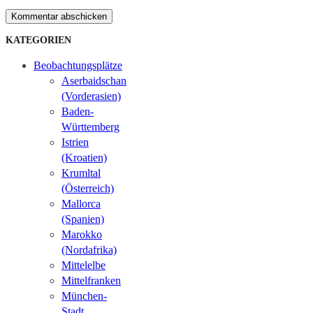
Kommentar abschicken
KATEGORIEN
Beobachtungsplätze
Aserbaidschan
(Vorderasien)
Baden-
Württemberg
Istrien
(Kroatien)
Krumltal
(Österreich)
Mallorca
(Spanien)
Marokko
(Nordafrika)
Mittelelbe
Mittelfranken
München-
Stadt