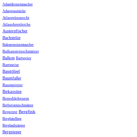
Atlantiksturmtaucher
Atlasgrasmücke
Atlasgrünspecht
Atlasohrenlerche
Austernfischer
Bachstelze
Balearensturmtaucher
Balkansteinschmätzer
Balkon
Bartgeier
Bartmeise
Basstölpel
Baumfalke
Baumpieper
Bekassine
Benediktbeuern
Berbersteinschmätzer
Bergfink
Bergente
Berghänfling
Berglaubsänger
Bergpieper