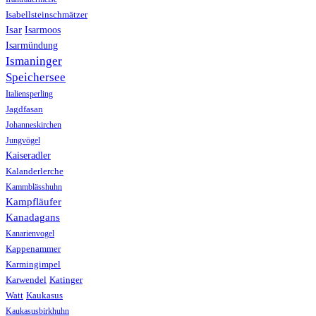
Isabellsteinschmätzer
Isar
Isarmoos
Isarmündung
Ismaninger
Speichersee
Italiensperling
Jagdfasan
Johanneskirchen
Jungvögel
Kaiseradler
Kalanderlerche
Kammblässhuhn
Kampfläufer
Kanadagans
Kanarienvogel
Kappenammer
Karmingimpel
Karwendel
Katinger
Watt
Kaukasus
Kaukasusbirkhuhn