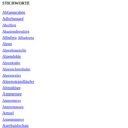
STICHWORTE
Abfanggraben
Adlerbussard
Aholfing
Akaziendrossling
Albufera
Albufereta
Alpen
Alpenbraunelle
Alpendohle
Alpenkrähe
Alpenschneehuhn
Alpensegler
Alpenstrandläufer
Altmühlsee
Ammersee
Ampermoos
Amperstausee
Amsel
Armenienmöwe
Aserbaidschan