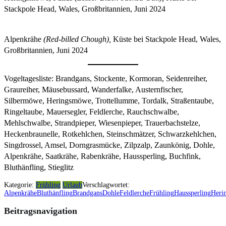
Stackpole Head, Wales, Großbritannien, Juni 2024
Alpenkrähe
(Red-billed Chough),
Küste bei Stackpole Head, Wales,
Großbritannien, Juni 2024
Vogeltagesliste: Brandgans, Stockente, Kormoran, Seidenreiher,
Graureiher, Mäusebussard, Wanderfalke, Austernfischer,
Silbermöwe, Heringsmöwe, Trottellumme, Tordalk, Straßentaube,
Ringeltaube, Mauersegler, Feldlerche, Rauchschwalbe,
Mehlschwalbe, Strandpieper, Wiesenpieper, Trauerbachstelze,
Heckenbraunelle, Rotkehlchen, Steinschmätzer, Schwarzkehlchen,
Singdrossel, Amsel, Dorngrasmücke, Zilpzalp, Zaunkönig, Dohle,
Alpenkrähe, Saatkrähe, Rabenkrähe, Haussperling, Buchfink,
Bluthänfling, Stieglitz
Kategorie:
Frühling
Urlaub
Verschlagwortet:
Alpenkrähe
Bluthänfling
Brandgans
Dohle
Feldlerche
Frühling
Haussperling
Heri
Beitragsnavigation