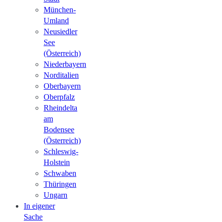
München-
Umland
Neusiedler
See
(Österreich)
Niederbayern
Norditalien
Oberbayern
Oberpfalz
Rheindelta
am
Bodensee
(Österreich)
Schleswig-
Holstein
Schwaben
Thüringen
Ungarn
In eigener
Sache