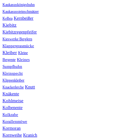
Kaukasuskönigshuhn
Kaukasussteinschmätzer
Kernbeißer
Kelbra
Kiebitz
Kiebitzregenpfeifer
Kieswerke Berglern
Klappergrasmücke
Kleiber
Kleine
Bergente
Kleines
Sumpfhuhn
Kleinspecht
Klippenkleiber
Knutt
Knackerlerche
Knäkente
Kohlmeise
Kolbenente
Kolkrabe
Korallenmöwe
Kormoran
Kranich
Kornweihe