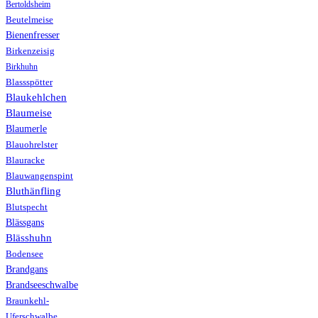
Bertoldsheim
Beutelmeise
Bienenfresser
Birkenzeisig
Birkhuhn
Blassspötter
Blaukehlchen
Blaumeise
Blaumerle
Blauohrelster
Blauracke
Blauwangenspint
Bluthänfling
Blutspecht
Blässgans
Blässhuhn
Bodensee
Brandgans
Brandseeschwalbe
Braunkehl-
Uferschwalbe