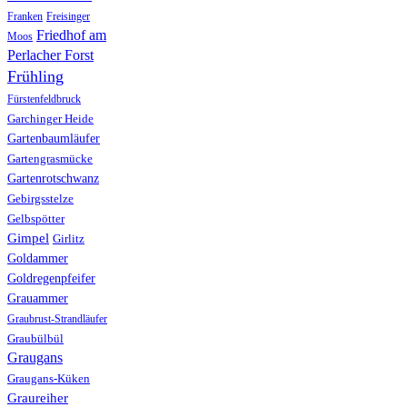
Franken
Freisinger
Friedhof am
Moos
Perlacher Forst
Frühling
Fürstenfeldbruck
Garchinger Heide
Gartenbaumläufer
Gartengrasmücke
Gartenrotschwanz
Gebirgsstelze
Gelbspötter
Gimpel
Girlitz
Goldammer
Goldregenpfeifer
Grauammer
Graubrust-Strandläufer
Graubülbül
Graugans
Graugans-Küken
Graureiher