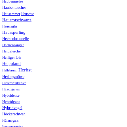
Haubenmeise
Haubentaucher
Hausammer
Hausente
Hausrotschwanz
Haussegler
Haussperling
Heckenbraunelle
Heckensänger
Heidelerche
Heiliger Ibis
Helgoland
Herbst
Hellabrunn
Heringsmöwe
Hinterbrühler See
Hirschgarten
Hybridente
Hybridgans
Hybridvogel
Höckerschwan
Hühnergans
Irantrauermeise