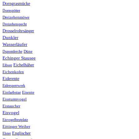
Dorngrasmücke
Dornspötter
Dreizehenmöwe
Dreizehenspecht
Drosselrohrsänger
Dunkler
Wasserläufer
Düne
Dupontlerche
Echinger Stausee
Eichelhäher
Eibsee
Eichenkofen
Eiderente
Eidersperrwerk
Einfarbstar
Eisente
Eissturmvogel
Eistaucher
Eisvogel
Eisvogelbrutplatz
Eittinger Weiher
Englischer
Elster