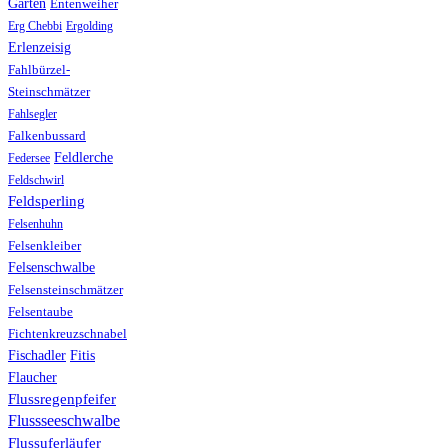
Garten
Entenweiher
Erg Chebbi
Ergolding
Erlenzeisig
Fahlbürzel-
Steinschmätzer
Fahlsegler
Falkenbussard
Feldlerche
Federsee
Feldschwirl
Feldsperling
Felsenhuhn
Felsenkleiber
Felsenschwalbe
Felsensteinschmätzer
Felsentaube
Fichtenkreuzschnabel
Fischadler
Fitis
Flaucher
Flussregenpfeifer
Flussseeschwalbe
Flussuferläufer