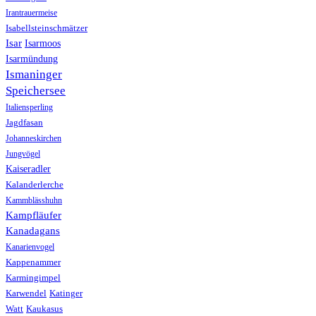
Irantrauermeise
Isabellsteinschmätzer
Isar
Isarmoos
Isarmündung
Ismaninger
Speichersee
Italiensperling
Jagdfasan
Johanneskirchen
Jungvögel
Kaiseradler
Kalanderlerche
Kammblässhuhn
Kampfläufer
Kanadagans
Kanarienvogel
Kappenammer
Karmingimpel
Karwendel
Katinger
Watt
Kaukasus