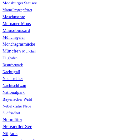
Moosburger Stausee
Mornellregenpfeifer
Moschusente
Murnauer Moos
Mäusebussard
Mönchsgeier
Mönchsgrasmücke
München
München
Flughafen
Besucherpark
Nachtigall
Nachtreiher
Nachtschiwan
Nationalpark
Bayerischer Wald
Nebelkrähe
Neue
Südfriedhof
Neuntöter
Neusiedler See
Nilgans