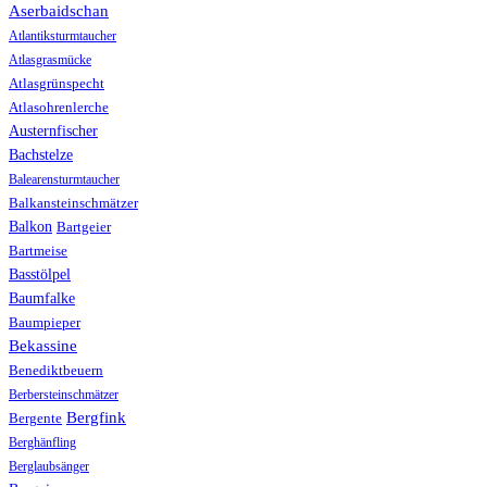
Aserbaidschan
Atlantiksturmtaucher
Atlasgrasmücke
Atlasgrünspecht
Atlasohrenlerche
Austernfischer
Bachstelze
Balearensturmtaucher
Balkansteinschmätzer
Balkon
Bartgeier
Bartmeise
Basstölpel
Baumfalke
Baumpieper
Bekassine
Benediktbeuern
Berbersteinschmätzer
Bergfink
Bergente
Berghänfling
Berglaubsänger