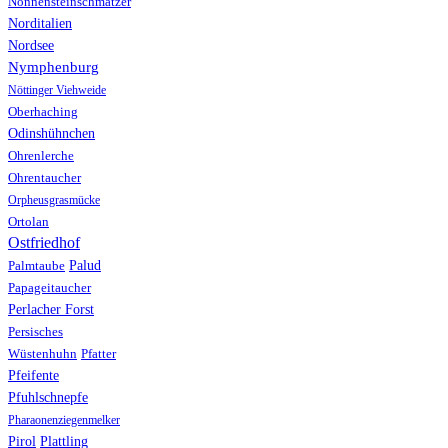
Nonnensteinschmätzer
Norditalien
Nordsee
Nymphenburg
Nöttinger Viehweide
Oberhaching
Odinshühnchen
Ohrenlerche
Ohrentaucher
Orpheusgrasmücke
Ortolan
Ostfriedhof
Palud
Palmtaube
Papageitaucher
Perlacher Forst
Persisches
Wüstenhuhn
Pfatter
Pfeifente
Pfuhlschnepfe
Pharaonenziegenmelker
Pirol
Plattling