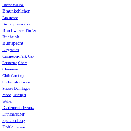
Uferschwalbe
Braunkehlchen
Brautente
Brillengrasmücke
Bruchwasserläufer
Buchfink
Buntspecht
Burghausen
Campeon-Park
Cap
Formentor
Cham
Chiemsee
Chileflamingo
Chukarhuhn
Cúber-
Stausee
Deininger
Moos
Deininger
Weiher
Diademrotschwanz
Dithmarscher
Speicherkoog
Dohle
Donau