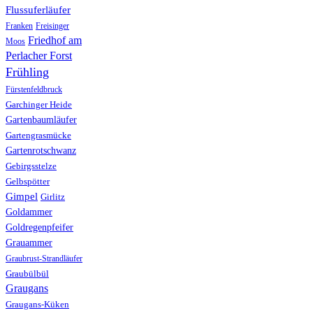
Flussuferläufer
Franken
Freisinger
Friedhof am
Moos
Perlacher Forst
Frühling
Fürstenfeldbruck
Garchinger Heide
Gartenbaumläufer
Gartengrasmücke
Gartenrotschwanz
Gebirgsstelze
Gelbspötter
Gimpel
Girlitz
Goldammer
Goldregenpfeifer
Grauammer
Graubrust-Strandläufer
Graubülbül
Graugans
Graugans-Küken