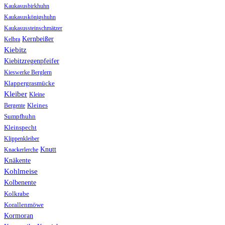
Kaukasusbirkhuhn
Kaukasuskönigshuhn
Kaukasussteinschmätzer
Kernbeißer
Kelbra
Kiebitz
Kiebitzregenpfeifer
Kieswerke Berglern
Klappergrasmücke
Kleiber
Kleine
Bergente
Kleines
Sumpfhuhn
Kleinspecht
Klippenkleiber
Knutt
Knackerlerche
Knäkente
Kohlmeise
Kolbenente
Kolkrabe
Korallenmöwe
Kormoran