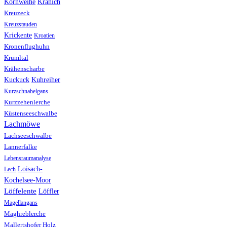
Kranich
Kornweihe
Kreuzeck
Kreuzstauden
Krickente
Kroatien
Kronenflughuhn
Krumltal
Krähenscharbe
Kuhreiher
Kuckuck
Kurzschnabelgans
Kurzzehenlerche
Küstenseeschwalbe
Lachmöwe
Lachseeschwalbe
Lannerfalke
Lebensraumanalyse
Loisach-
Lech
Kochelsee-Moor
Löffelente
Löffler
Magellangans
Maghreblerche
Mallertshofer Holz