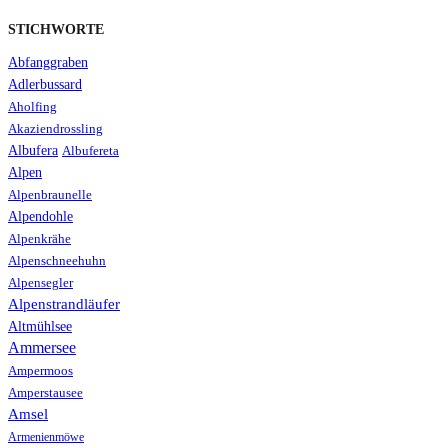
STICHWORTE
Abfanggraben
Adlerbussard
Aholfing
Akaziendrossling
Albufera
Albufereta
Alpen
Alpenbraunelle
Alpendohle
Alpenkrähe
Alpenschneehuhn
Alpensegler
Alpenstrandläufer
Altmühlsee
Ammersee
Ampermoos
Amperstausee
Amsel
Armenienmöwe