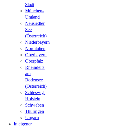
Stadt
München-
Umland
Neusiedler
See
(Österreich)
Niederbayern
Norditalien
Oberbayern
Oberpfalz
Rheindelta
am
Bodensee
(Österreich)
Schleswig-
Holstein
Schwaben
Thüringen
Ungarn
In eigener