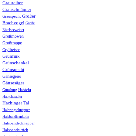
Graureiher
Grauschnäpper
Großer
Grauspecht
Brachvogel
Große
Rötelseeweiher
Großmöwen
Großtrappe
Gryllteiste
Grünfink
Grünschenkel
Grünspecht
Gänsegeier
Gänsesäger
Günzburg
Habicht
Habichtsadler
Hachinger Tal
Halbringschnäpper
Halsbandfrankolin
Halsbandschnäpper
Halsbandsittich