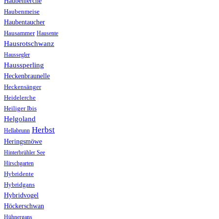
Haubenlerche
Haubenmeise
Haubentaucher
Hausammer
Hausente
Hausrotschwanz
Haussegler
Haussperling
Heckenbraunelle
Heckensänger
Heidelerche
Heiliger Ibis
Helgoland
Herbst
Hellabrunn
Heringsmöwe
Hinterbrühler See
Hirschgarten
Hybridente
Hybridgans
Hybridvogel
Höckerschwan
Hühnergans