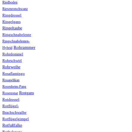
Riedboden
Riesenrotschwanz
Ringdrossel
Ringelgans
Ringeltaube
Ringschnabelente
Ringschnabelenten-
Rohrammer
Hybrid
Rohrdommel
Rohrschwirl
Rohrweihe
Rosaflamingo
Rosapelikan
Rosenheim-Pang
Rostgans
Rosenstar
Rotdrossel
Rotflügel-
Brachschwalbe
Rotflügelgimpel
Rotfußfalke
Rothalsgans