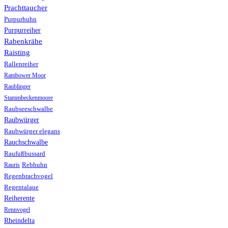
Prachttaucher
Purpurhuhn
Purpurreiher
Rabenkrähe
Raisting
Rallenreiher
Rambower Moor
Raublinger
Stammbeckenmoore
Raubseeschwalbe
Raubwürger
Raubwürger elegans
Rauchschwalbe
Raufußbussard
Rebhuhn
Rauris
Regenbrachvogel
Regentalaue
Reiherente
Rennvogel
Rheindelta