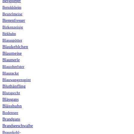
Bergpieper
Bertoldsheim
Beutelmeise
Bienenfresser
Birkenzeisig
Birkhuhn
Blassspötter
Blaukehlchen
Blaumeise
Blaumerle
Blauohrelster
Blauracke
Blauwangenspint
Bluthänfling
Blutspecht
Blässgans
Blässhuhn
Bodensee
Brandgans
Brandseeschwalbe
Braunkehl-