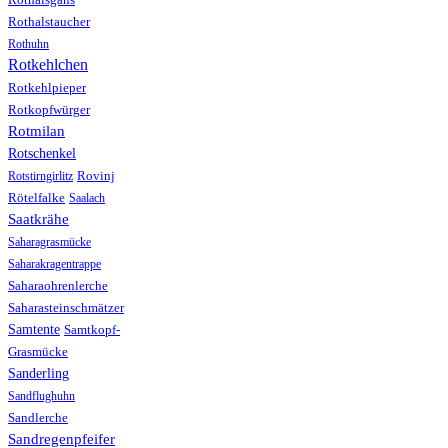
Rothalstaucher
Rothuhn
Rotkehlchen
Rotkehlpieper
Rotkopfwürger
Rotmilan
Rotschenkel
Rotstirngirlitz
Rovinj
Rötelfalke
Saalach
Saatkrähe
Saharagrasmücke
Saharakragentrappe
Saharaohrenlerche
Saharasteinschmätzer
Samtente
Samtkopf-
Grasmücke
Sanderling
Sandflughuhn
Sandlerche
Sandregenpfeifer