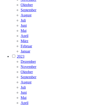
Oktober
September
August
Juli
Juni
Mai
April
März
Februar
Januar
2023
Dezember
November
Oktober
September
August
Juli
Juni
Mai
April