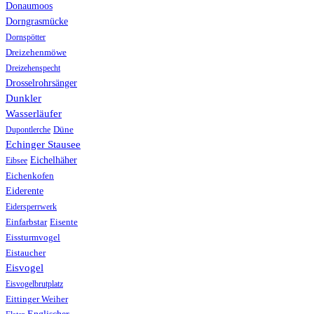
Donaumoos
Dorngrasmücke
Dornspötter
Dreizehenmöwe
Dreizehenspecht
Drosselrohrsänger
Dunkler
Wasserläufer
Düne
Dupontlerche
Echinger Stausee
Eichelhäher
Eibsee
Eichenkofen
Eiderente
Eidersperrwerk
Einfarbstar
Eisente
Eissturmvogel
Eistaucher
Eisvogel
Eisvogelbrutplatz
Eittinger Weiher