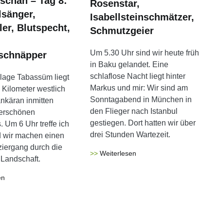
schan – Tag 8:
Rosenstar,
sänger,
Isabellsteinschmätzer,
ler, Blutspecht,
Schmutzgeier
Um 5.30 Uhr sind wir heute früh
schnäpper
in Baku gelandet. Eine
schlaflose Nacht liegt hinter
lage Tabassüm liegt
Markus und mir: Wir sind am
 Kilometer westlich
Sonntagabend in München in
änkäran inmitten
den Flieger nach Istanbul
erschönen
gestiegen. Dort hatten wir über
 Um 6 Uhr treffe ich
drei Stunden Wartezeit.
 wir machen einen
iergang durch die
Weiterlesen
Landschaft.
en