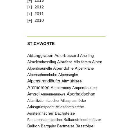
2013
2012
2011
2010
STICHWORTE
Abfanggraben
Adlerbussard
Aholfing
Albufera
Alpen
Albufereta
Akaziendrossling
Alpenbraunelle
Alpendohle
Alpenkrähe
Alpenschneehuhn
Alpensegler
Alpenstrandläufer
Altmühlsee
Ammersee
Ampermoos
Amperstausee
Amsel
Aserbaidschan
Armenienmöwe
Atlantiksturmtaucher
Atlasgrasmücke
Atlasgrünspecht
Atlasohrenlerche
Austernfischer
Bachstelze
Balkansteinschmätzer
Balearensturmtaucher
Balkon
Basstölpel
Bartgeier
Bartmeise