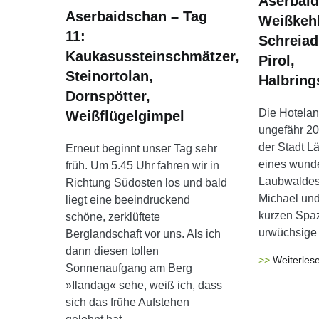
Aserbaid
Aserbaidschan – Tag
Weißkehl
11:
Schreiad
Kaukasussteinschmätzer,
Pirol,
Steinortolan,
Halbring
Dornspötter,
Die Hotelan
Weißflügelgimpel
ungefähr 20
der Stadt L
Erneut beginnt unser Tag sehr
eines wund
früh. Um 5.45 Uhr fahren wir in
Laubwaldes.
Richtung Südosten los und bald
Michael und
liegt eine beeindruckend
kurzen Spaz
schöne, zerklüftete
urwüchsige 
Berglandschaft vor uns. Als ich
dann diesen tollen
Weiterles
Sonnenaufgang am Berg
»Ilandag« sehe, weiß ich, dass
sich das frühe Aufstehen