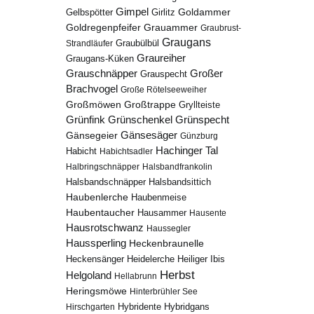
Gimpel
Goldammer
Gelbspötter
Girlitz
Goldregenpfeifer
Grauammer
Graubrust-
Graugans
Graubülbül
Strandläufer
Graureiher
Graugans-Küken
Grauschnäpper
Großer
Grauspecht
Brachvogel
Große Rötelseeweiher
Großmöwen
Großtrappe
Gryllteiste
Grünfink
Grünschenkel
Grünspecht
Gänsesäger
Gänsegeier
Günzburg
Hachinger Tal
Habicht
Habichtsadler
Halbringschnäpper
Halsbandfrankolin
Halsbandschnäpper
Halsbandsittich
Haubenlerche
Haubenmeise
Haubentaucher
Hausammer
Hausente
Hausrotschwanz
Haussegler
Haussperling
Heckenbraunelle
Heidelerche
Heiliger Ibis
Heckensänger
Herbst
Helgoland
Hellabrunn
Heringsmöwe
Hinterbrühler See
Hybridgans
Hirschgarten
Hybridente