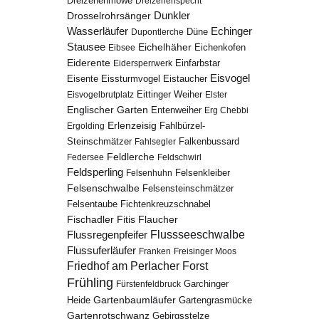
Dreizehenmöwe
Dreizehenspecht
Drosselrohrsänger
Dunkler
Echinger
Wasserläufer
Düne
Dupontlerche
Stausee
Eichelhäher
Eichenkofen
Eibsee
Eiderente
Eidersperrwerk
Einfarbstar
Eisvogel
Eistaucher
Eisente
Eissturmvogel
Eisvogelbrutplatz
Eittinger Weiher
Elster
Englischer Garten
Entenweiher
Erg Chebbi
Erlenzeisig
Fahlbürzel-
Ergolding
Steinschmätzer
Fahlsegler
Falkenbussard
Feldlerche
Federsee
Feldschwirl
Feldsperling
Felsenhuhn
Felsenkleiber
Felsenschwalbe
Felsensteinschmätzer
Fichtenkreuzschnabel
Felsentaube
Fischadler
Fitis
Flaucher
Flussregenpfeifer
Flussseeschwalbe
Flussuferläufer
Franken
Freisinger Moos
Friedhof am Perlacher Forst
Frühling
Garchinger
Fürstenfeldbruck
Gartenbaumläufer
Heide
Gartengrasmücke
Gartenrotschwanz
Gebirgsstelze