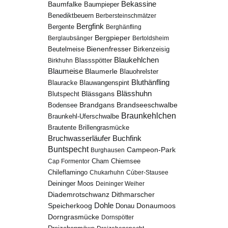
Bekassine
Baumfalke
Baumpieper
Benediktbeuern
Berbersteinschmätzer
Bergfink
Bergente
Berghänfling
Bergpieper
Berglaubsänger
Bertoldsheim
Bienenfresser
Beutelmeise
Birkenzeisig
Blaukehlchen
Birkhuhn
Blassspötter
Blaumeise
Blaumerle
Blauohrelster
Bluthänfling
Blauracke
Blauwangenspint
Blässhuhn
Blutspecht
Blässgans
Brandseeschwalbe
Brandgans
Bodensee
Braunkehlchen
Braunkehl-Uferschwalbe
Brillengrasmücke
Brautente
Bruchwasserläufer
Buchfink
Buntspecht
Campeon-Park
Burghausen
Chiemsee
Cap Formentor
Cham
Chileflamingo
Chukarhuhn
Cúber-Stausee
Deininger Moos
Deininger Weiher
Diademrotschwanz
Dithmarscher
Dohle
Speicherkoog
Donau
Donaumoos
Dorngrasmücke
Dornspötter