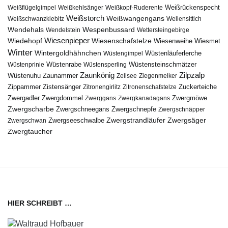
Weißflügelgimpel
Weißkehlsänger
Weißkopf-Ruderente
Weißrückenspecht
Weißstorch
Weißwangengans
Weißschwanzkiebitz
Wellensittich
Wendehals
Wespenbussard
Wendelstein
Wettersteingebirge
Wiedehopf
Wiesenpieper
Wiesenschafstelze
Wiesmet
Wiesenweihe
Winter
Wintergoldhähnchen
Wüstenläuferlerche
Wüstengimpel
Wüstenprinie
Wüstenrabe
Wüstensperling
Wüstensteinschmätzer
Zaunkönig
Zilpzalp
Zaunammer
Wüstenuhu
Zellsee
Ziegenmelker
Zippammer
Zistensänger
Zuckerteiche
Zitronengirlitz
Zitronenschafstelze
Zwergdommel
Zwergmöwe
Zwergadler
Zwerggans
Zwergkanadagans
Zwergscharbe
Zwergschneegans
Zwergschnepfe
Zwergschnäpper
Zwergstrandläufer
Zwergseeschwalbe
Zwergsäger
Zwergschwan
Zwergtaucher
HIER SCHREIBT …