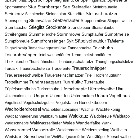
Sperber
Sperbergrasmücke
Spießente
Spatzenplatz
Sperlingskauz
Star
Starnberger See
Steinadler
Spornammer
Steinbraunelle
Steinschmätzer
Steinkauz
Steinrötel
Steinlerche
Steinortolan
Steinwälzer
Stelzenläufer
Steinsperling
Steppenmöwe
Steppenweihe
Stieglitz
Stockente
Sterntaucher
Strandpieper
Straßentaube
Sturmmöwe
Sumpfmeise
Streifengans
Sumpfläufer
Stummellerche
Sumpfrohrsänger
Säbelschnäbler
Sylt
Tafelente
Sumpfohreule
Teichhuhn
Tannenmeise
Taigazilpzalp
Tamariskengrasmücke
Teichrohrsänger
Teichwasserläufer
Temminckstrandläufer
Theklalerche
Thunbergschafstelze
Thorshühnchen
Thungbergschafstelze
Trauerschnäpper
Tordalk
Trauerbachstelze
Trauerente
Trauerseeschwalbe
Trauersteinschmätzer
Triel
Tropfenflughuhn
Turmfalke
Trottellumme
Tundrasaatgans
Turteltaube
Uferschnepfe
Tüpfelsumpfhuhn
Uferschwalbe
Türkentaube
Uhu
Urlaub
Ungarn
Unterer Inn
Vogelhaus
Ultramarinmeise
Unterfranken
Vogelstation Benediktbeuern
Vogelinsel
Vogelschutzgebiet
Wacholderdrossel
Wacholderlaubsänger
Wachtel
Wachtelkönig
Waldkauz
Waldohreule
Waldrapp
Wagbachniederung
Waldbaumläufer
Wales
Wanderfalke
Waldschnepfe
Waldwasserläufer
Wank
Wasseramsel
Wasserralle
Weidenmeise
Weidensperling
Weilheim
Weißbart-Seeschwalbe
Weißbartgrasmücke
Weißflügel-Seeschwalbe