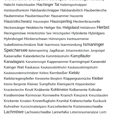
Hachinger Tal
Habicht
Habichtsadler
Halbringschnäpper
Haubenlerche
Halsbandfrankolin
Halsbandschnäpper
Halsbandsittich
Haubentaucher
Haubenmeise
Hausammer
Hausente
Hausrotschwanz
Haussperling
Heckenbraunelle
Haussegler
Herbst
Helgoland
Heidelerche
Heiliger Ibis
Heckensänger
Hellabrunn
Heringsmöwe
Hybridgans
Hinterbrühler See
Hirschgarten
Hybridente
Höckerschwan
Hybridvogel
Hühnergans
Irantrauermeise
Ismaninger
Isar
Isarmündung
Isabellsteinschmätzer
Isarmoos
Speichersee
Italiensperling
Jagdfasan
Johanneskirchen
Jungvögel
Kampfläufer
Kaiseradler
Kalanderlerche
Kammblässhuhn
Kanadagans
Karmingimpel
Karwendel
Kanarienvogel
Kappenammer
Katinger Watt
Kaukasus
Kaukasusbirkhuhn
Kaukasuskönigshuhn
Kiebitz
Kernbeißer
Kaukasussteinschmätzer
Kelbra
Kiebitzregenpfeifer
Kleiber
Klappergrasmücke
Kieswerke Berglern
Kleines Sumpfhuhn
Kleinspecht
Kleine Bergente
Klippenkleiber
Kohlmeise
Knutt
Knäkente
Kolbenente
Knackerlerche
Kolkrabe
Kormoran
Kornweihe
Kranich
Kreuzeck
Korallenmöwe
Kreuzstauden
Krickente
Kuckuck
Kroatien
Kronenflughuhn
Krumltal
Krähenscharbe
Kuhreiher
Küstenseeschwalbe
Kurzschnabelgans
Kurzzehenlerche
Lachmöwe
Lannerfalke
Lachseeschwalbe
Lebensraumanalyse
Lech