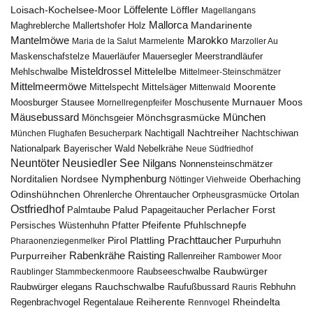
Löffelente
Löffler
Loisach-Kochelsee-Moor
Magellangans
Mallorca
Mandarinente
Maghreblerche
Mallertshofer Holz
Marokko
Mantelmöwe
Maria de la Salut
Marmelente
Marzoller Au
Maskenschafstelze
Mauersegler
Mauerläufer
Meerstrandläufer
Misteldrossel
Mehlschwalbe
Mittelelbe
Mittelmeer-Steinschmätzer
Mittelmeermöwe
Mittelsäger
Moorente
Mittelspecht
Mittenwald
Murnauer Moos
Moosburger Stausee
Mornellregenpfeifer
Moschusente
Mäusebussard
München
Mönchsgeier
Mönchsgrasmücke
Nachtreiher
Nachtigall
München Flughafen Besucherpark
Nachtschiwan
Nebelkrähe
Nationalpark Bayerischer Wald
Neue Südfriedhof
Neuntöter
Neusiedler See
Nilgans
Nonnensteinschmätzer
Nymphenburg
Norditalien
Nordsee
Nöttinger Viehweide
Oberhaching
Odinshühnchen
Ohrentaucher
Ortolan
Ohrenlerche
Orpheusgrasmücke
Ostfriedhof
Palud
Palmtaube
Papageitaucher
Perlacher Forst
Pfuhlschnepfe
Pfeifente
Persisches Wüstenhuhn
Pfatter
Pirol
Prachttaucher
Plattling
Purpurhuhn
Pharaonenziegenmelker
Rabenkrähe
Purpurreiher
Raisting
Rallenreiher
Rambower Moor
Raubwürger
Raubseeschwalbe
Raublinger Stammbeckenmoore
Rauchschwalbe
Raubwürger elegans
Rebhuhn
Raufußbussard
Rauris
Reiherente
Rheindelta
Regenbrachvogel
Regentalaue
Rennvogel