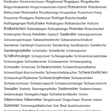
Ringeltaube
Ringdrossel
Ringelgans
Riedboden
Riesenrotschwanz
Rohrammer
Ringschnabelente
Ringschnabelenten-Hybrid
Rohrdommel
Rohrweihe
Rohrschwirl
Rosaflamingo
Rosapelikan
Rosenheim-Pang
Rostgans
Rotdrossel
Rosenstar
Rotflügel-Brachschwalbe
Rotfußfalke
Rothalsgans
Rothalstaucher
Rotflügelgimpel
Rothuhn
Rotkehlchen
Rotmilan
Rotschenkel
Rotkopfwürger
Rotkehlpieper
Saatkrähe
Rovinj
Rotstirngirlitz
Rötelfalke
Saalach
Saharagrasmücke
Saharasteinschmätzer
Saharakragentrappe
Saharaohrenlerche
Samtente
Sanderling
Samtkopf-Grasmücke
Sandflughuhn
Sandlerche
Sandregenpfeifer
Schellente
Schelladler
Schikrasperber
Schilfrohrsänger
Schlangenadler
Schlagschwirl
Schmarotzerraubmöwe
Schnatterente
Schmutzgeier
Schneeammer
Schneesperling
Schwanzmeise
Schwarzbrauenalbatros
Schreiadler
Schurrsee
Schwarzkehlchen
Schwarzhalstaucher
Schwarzflügel-Brachschwalbe
Schwarzkopfmöwe
Schwarzmilan
Schwarzkopf-Ruderente
Schwarzschwan
Schwarzspecht
Schwarzstirnwürger
Schwarzstorch
Seeadler
Seidenreiher
Seeregenpfeifer
Seeholz
Seidenschwanz
Seidensänger
Sichelstrandläufer
Senegaltschagra
Sichler
Silbermöwe
Silberreiher
Singdrossel
Singschwan
Skomer Island
Sommer
Sommergoldhähnchen
Son Real
Spatelraubmöwe