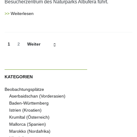
Besucherzentrum des Naturparks Albufera führt.
Weiterlesen
Beitrags-
Seite
Seite
1
2
Weiter
Navigation
KATEGORIEN
Beobachtungsplätze
Aserbaidschan (Vorderasien)
Baden-Württemberg
Istrien (Kroatien)
Krumltal (Österreich)
Mallorca (Spanien)
Marokko (Nordafrika)