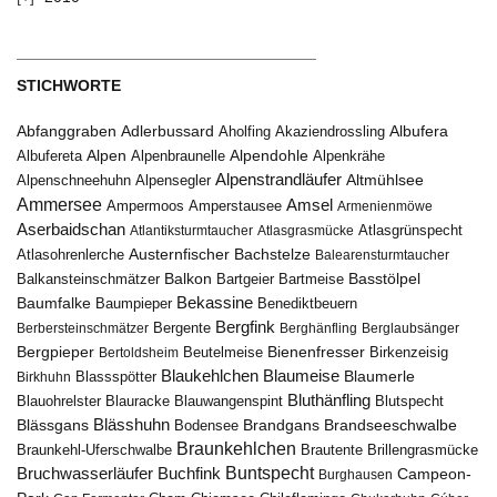
STICHWORTE
Abfanggraben
Albufera
Adlerbussard
Aholfing
Akaziendrossling
Alpen
Albufereta
Alpenbraunelle
Alpendohle
Alpenkrähe
Alpenstrandläufer
Alpenschneehuhn
Alpensegler
Altmühlsee
Ammersee
Amsel
Ampermoos
Amperstausee
Armenienmöwe
Aserbaidschan
Atlantiksturmtaucher
Atlasgrasmücke
Atlasgrünspecht
Austernfischer
Bachstelze
Atlasohrenlerche
Balearensturmtaucher
Balkon
Basstölpel
Balkansteinschmätzer
Bartgeier
Bartmeise
Bekassine
Baumfalke
Baumpieper
Benediktbeuern
Bergfink
Berbersteinschmätzer
Bergente
Berghänfling
Berglaubsänger
Bergpieper
Bienenfresser
Beutelmeise
Bertoldsheim
Birkenzeisig
Blaumeise
Blaukehlchen
Blaumerle
Birkhuhn
Blassspötter
Bluthänfling
Blauohrelster
Blauracke
Blutspecht
Blauwangenspint
Blässhuhn
Brandseeschwalbe
Blässgans
Brandgans
Bodensee
Braunkehlchen
Brillengrasmücke
Braunkehl-Uferschwalbe
Brautente
Bruchwasserläufer
Buchfink
Buntspecht
Campeon-
Burghausen