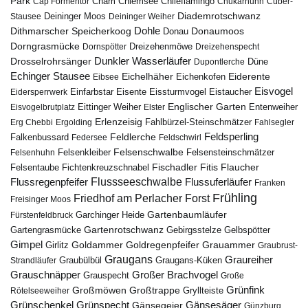
Park
Chiemsee
Chileflamingo
Cap Formentor
Cham
Chukarhuhn
Cúber-
Diademrotschwanz
Stausee
Deininger Moos
Deininger Weiher
Dohle
Dithmarscher Speicherkoog
Donau
Donaumoos
Dorngrasmücke
Dornspötter
Dreizehenmöwe
Dreizehenspecht
Drosselrohrsänger
Dunkler Wasserläufer
Düne
Dupontlerche
Echinger Stausee
Eichelhäher
Eiderente
Eichenkofen
Eibsee
Eisvogel
Eistaucher
Eidersperrwerk
Einfarbstar
Eisente
Eissturmvogel
Englischer Garten
Entenweiher
Eisvogelbrutplatz
Eittinger Weiher
Elster
Erlenzeisig
Fahlbürzel-Steinschmätzer
Erg Chebbi
Ergolding
Fahlsegler
Feldsperling
Feldlerche
Falkenbussard
Federsee
Feldschwirl
Felsenschwalbe
Felsensteinschmätzer
Felsenhuhn
Felsenkleiber
Fischadler
Fitis
Flaucher
Fichtenkreuzschnabel
Felsentaube
Flussregenpfeifer
Flussseeschwalbe
Flussuferläufer
Franken
Frühling
Friedhof am Perlacher Forst
Freisinger Moos
Gartenbaumläufer
Garchinger Heide
Fürstenfeldbruck
Gartenrotschwanz
Gartengrasmücke
Gebirgsstelze
Gelbspötter
Gimpel
Goldammer
Goldregenpfeifer
Girlitz
Grauammer
Graubrust-
Graugans
Graureiher
Graubülbül
Graugans-Küken
Strandläufer
Grauschnäpper
Großer Brachvogel
Grauspecht
Große
Grünfink
Großmöwen
Großtrappe
Rötelseeweiher
Gryllteiste
Gänsesäger
Grünschenkel
Grünspecht
Gänsegeier
Günzburg