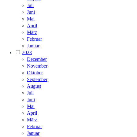
Juli
Juni
Mai
April
März
Februar
Januar
2023
Dezember
November
Oktober
September
August
Juli
Juni
Mai
April
März
Februar
Januar