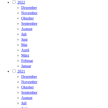
2022
Dezember
November
Oktober
September
August
Juli
Juni
Mai
April
März
Februar
Januar
2021
Dezember
November
Oktober
September
August
Juli