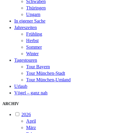
Schwaben
Thüringen
Ungarn
In eigener Sache
Jahreszeiten
Frühling
Herbst
Sommer
Winter
Tagestouren
Tour Bayern
Tour München-Stadt
Tour München-Umland
Urlaub
Vögel – ganz nah
ARCHIV
2026
April
März