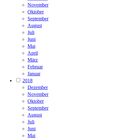
November
Oktober
September
August
Juli
Juni
Mai
April
März
Februar
Januar
2018
Dezember
November
Oktober
September
August
Juli
Juni
Mai