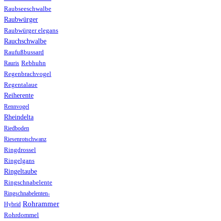
Raubseeschwalbe
Raubwürger
Raubwürger elegans
Rauchschwalbe
Raufußbussard
Rebhuhn
Rauris
Regenbrachvogel
Regentalaue
Reiherente
Rennvogel
Rheindelta
Riedboden
Riesenrotschwanz
Ringdrossel
Ringelgans
Ringeltaube
Ringschnabelente
Ringschnabelenten-
Rohrammer
Hybrid
Rohrdommel