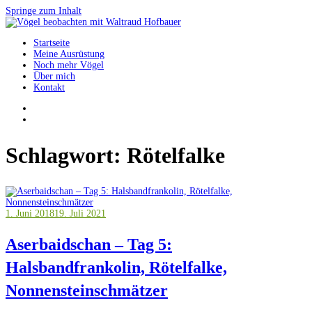
Springe zum Inhalt
Startseite
Vögel beobachten mit Waltraud Hofbauer
Meine Ausrüstung
Noch mehr Vögel
Über mich
Kontakt
Schlagwort:
Rötelfalke
1. Juni 2018
19. Juli 2021
Aserbaidschan – Tag 5:
Halsbandfrankolin, Rötelfalke,
Nonnensteinschmätzer