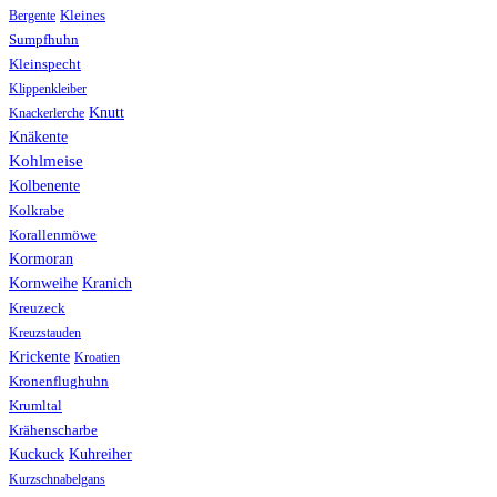
Bergente
Kleines
Sumpfhuhn
Kleinspecht
Klippenkleiber
Knutt
Knackerlerche
Knäkente
Kohlmeise
Kolbenente
Kolkrabe
Korallenmöwe
Kormoran
Kranich
Kornweihe
Kreuzeck
Kreuzstauden
Krickente
Kroatien
Kronenflughuhn
Krumltal
Krähenscharbe
Kuhreiher
Kuckuck
Kurzschnabelgans