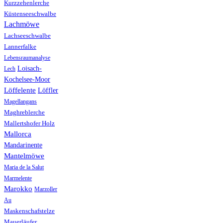
Kurzzehenlerche
Küstenseeschwalbe
Lachmöwe
Lachseeschwalbe
Lannerfalke
Lebensraumanalyse
Loisach-
Lech
Kochelsee-Moor
Löffelente
Löffler
Magellangans
Maghreblerche
Mallertshofer Holz
Mallorca
Mandarinente
Mantelmöwe
Maria de la Salut
Marmelente
Marokko
Marzoller
Au
Maskenschafstelze
Mauerläufer