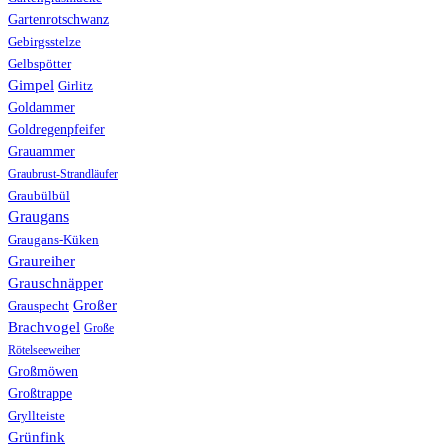
Gartenrotschwanz
Gebirgsstelze
Gelbspötter
Gimpel
Girlitz
Goldammer
Goldregenpfeifer
Grauammer
Graubrust-Strandläufer
Graubülbül
Graugans
Graugans-Küken
Graureiher
Grauschnäpper
Großer
Grauspecht
Brachvogel
Große
Rötelseeweiher
Großmöwen
Großtrappe
Gryllteiste
Grünfink