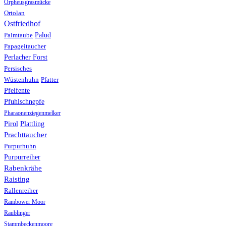
Orpheusgrasmücke
Ortolan
Ostfriedhof
Palud
Palmtaube
Papageitaucher
Perlacher Forst
Persisches
Wüstenhuhn
Pfatter
Pfeifente
Pfuhlschnepfe
Pharaonenziegenmelker
Pirol
Plattling
Prachttaucher
Purpurhuhn
Purpurreiher
Rabenkrähe
Raisting
Rallenreiher
Rambower Moor
Raublinger
Stammbeckenmoore