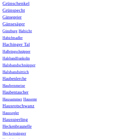
Grünschenkel
Grünspecht
Gänsegeier
Gänsesäger
Günzburg
Habicht
Habichtsadler
Hachinger Tal
Halbringschnäpper
Halsbandfrankolin
Halsbandschnäpper
Halsbandsittich
Haubenlerche
Haubenmeise
Haubentaucher
Hausammer
Hausente
Hausrotschwanz
Haussegler
Haussperling
Heckenbraunelle
Heckensänger