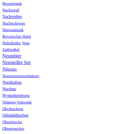
Besucherpark
Nachtigall
Nachtreiher
Nachtschiwan
Nationalpark
Bayerischer Wald
Nebelkrähe
Neue
Südfriedhof
Neuntöter
Neusiedler See
Nilgans
Nonnensteinschmätzer
Norditalien
Nordsee
Nymphenburg
Nöttinger Viehweide
Oberhaching
Odinshühnchen
Ohrenlerche
Ohrentaucher