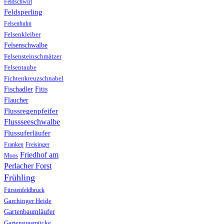
Feldschwirl
Feldsperling
Felsenhuhn
Felsenkleiber
Felsenschwalbe
Felsensteinschmätzer
Felsentaube
Fichtenkreuzschnabel
Fischadler
Fitis
Flaucher
Flussregenpfeifer
Flussseeschwalbe
Flussuferläufer
Franken
Freisinger
Friedhof am
Moos
Perlacher Forst
Frühling
Fürstenfeldbruck
Garchinger Heide
Gartenbaumläufer
Gartengrasmücke