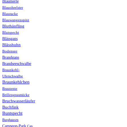
Blaumerle
Blauohrelster
Blauracke
Blauwangenspint
Bluthänfling
Blutspecht
Blässgans
Blässhuhn
Bodensee
Brandgans
Brandseeschwalbe
Braunkehl-
Uferschwalbe
Braunkehlchen
Brautente
Brillengrasmücke
Bruchwasserläufer
Buchfink
Buntspecht
Burghausen
Campeon-Park
Cap