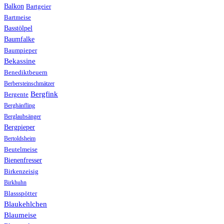
Balkon
Bartgeier
Bartmeise
Basstölpel
Baumfalke
Baumpieper
Bekassine
Benediktbeuern
Berbersteinschmätzer
Bergfink
Bergente
Berghänfling
Berglaubsänger
Bergpieper
Bertoldsheim
Beutelmeise
Bienenfresser
Birkenzeisig
Birkhuhn
Blassspötter
Blaukehlchen
Blaumeise