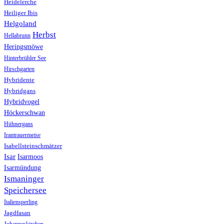
Heidelerche
Heiliger Ibis
Helgoland
Herbst
Hellabrunn
Heringsmöwe
Hinterbrühler See
Hirschgarten
Hybridente
Hybridgans
Hybridvogel
Höckerschwan
Hühnergans
Irantrauermeise
Isabellsteinschmätzer
Isar
Isarmoos
Isarmündung
Ismaninger
Speichersee
Italiensperling
Jagdfasan
Johanneskirchen