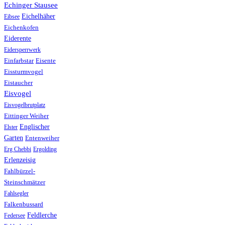
Echinger Stausee
Eichelhäher
Eibsee
Eichenkofen
Eiderente
Eidersperrwerk
Einfarbstar
Eisente
Eissturmvogel
Eistaucher
Eisvogel
Eisvogelbrutplatz
Eittinger Weiher
Englischer
Elster
Garten
Entenweiher
Erg Chebbi
Ergolding
Erlenzeisig
Fahlbürzel-
Steinschmätzer
Fahlsegler
Falkenbussard
Feldlerche
Federsee