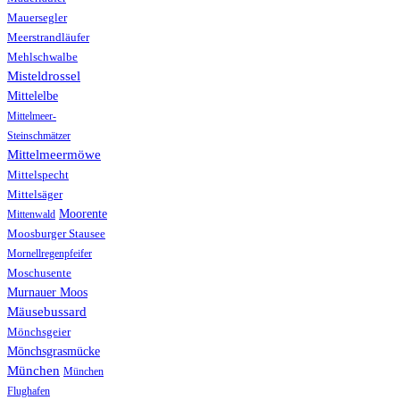
Mauersegler
Meerstrandläufer
Mehlschwalbe
Misteldrossel
Mittelelbe
Mittelmeer-
Steinschmätzer
Mittelmeermöwe
Mittelspecht
Mittelsäger
Moorente
Mittenwald
Moosburger Stausee
Mornellregenpfeifer
Moschusente
Murnauer Moos
Mäusebussard
Mönchsgeier
Mönchsgrasmücke
München
München
Flughafen