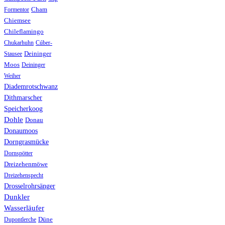
Formentor
Cham
Chiemsee
Chileflamingo
Chukarhuhn
Cúber-
Stausee
Deininger
Moos
Deininger
Weiher
Diademrotschwanz
Dithmarscher
Speicherkoog
Dohle
Donau
Donaumoos
Dorngrasmücke
Dornspötter
Dreizehenmöwe
Dreizehenspecht
Drosselrohrsänger
Dunkler
Wasserläufer
Düne
Dupontlerche