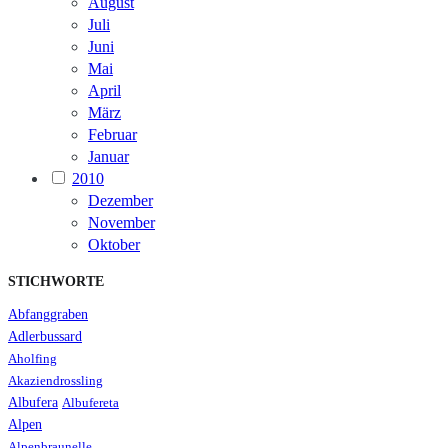
August
Juli
Juni
Mai
April
März
Februar
Januar
2010
Dezember
November
Oktober
STICHWORTE
Abfanggraben
Adlerbussard
Aholfing
Akaziendrossling
Albufera
Albufereta
Alpen
Alpenbraunelle