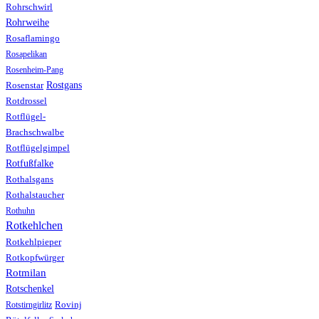
Rohrschwirl
Rohrweihe
Rosaflamingo
Rosapelikan
Rosenheim-Pang
Rostgans
Rosenstar
Rotdrossel
Rotflügel-
Brachschwalbe
Rotflügelgimpel
Rotfußfalke
Rothalsgans
Rothalstaucher
Rothuhn
Rotkehlchen
Rotkehlpieper
Rotkopfwürger
Rotmilan
Rotschenkel
Rotstirngirlitz
Rovinj