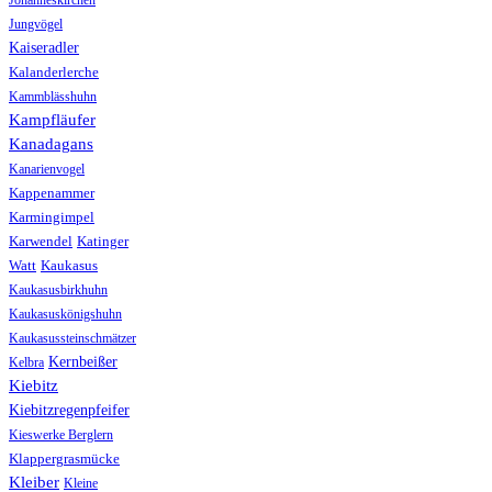
Jungvögel
Kaiseradler
Kalanderlerche
Kammblässhuhn
Kampfläufer
Kanadagans
Kanarienvogel
Kappenammer
Karmingimpel
Karwendel
Katinger
Watt
Kaukasus
Kaukasusbirkhuhn
Kaukasuskönigshuhn
Kaukasussteinschmätzer
Kernbeißer
Kelbra
Kiebitz
Kiebitzregenpfeifer
Kieswerke Berglern
Klappergrasmücke
Kleiber
Kleine