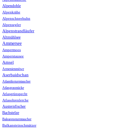
Alpendohle
Alpenkrähe
Alpenschneehuhn
Alpensegler
Alpenstrandläufer
Altmühlsee
Ammersee
Ampermoos
Amperstausee
Amsel
Armenienmöwe
Aserbaidschan
Atlantiksturmtaucher
Atlasgrasmücke
Atlasgrünspecht
Atlasohrenlerche
Austernfischer
Bachstelze
Balearensturmtaucher
Balkansteinschmätzer