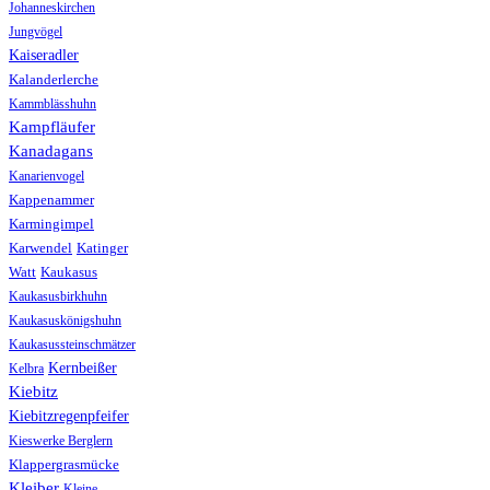
Johanneskirchen
Jungvögel
Kaiseradler
Kalanderlerche
Kammblässhuhn
Kampfläufer
Kanadagans
Kanarienvogel
Kappenammer
Karmingimpel
Karwendel
Katinger
Watt
Kaukasus
Kaukasusbirkhuhn
Kaukasuskönigshuhn
Kaukasussteinschmätzer
Kernbeißer
Kelbra
Kiebitz
Kiebitzregenpfeifer
Kieswerke Berglern
Klappergrasmücke
Kleiber
Kleine