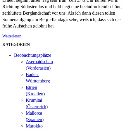
Erneut beginnt unser Tag sehr früh. Um 5.45 Uhr fahren wir in
Richtung Südosten los und bald liegt eine beeindruckend schöne,
zerklüftete Berglandschaft vor uns. Als ich dann diesen tollen
Sonnenaufgang am Berg »Ilandag« sehe, weiß ich, dass sich das
frühe Aufstehen gelohnt hat.
Weiterlesen
KATEGORIEN
Beobachtungsplätze
Aserbaidschan
(Vorderasien)
Baden-
Württemberg
Istrien
(Kroatien)
Krumltal
(Österreich)
Mallorca
(Spanien)
Marokko