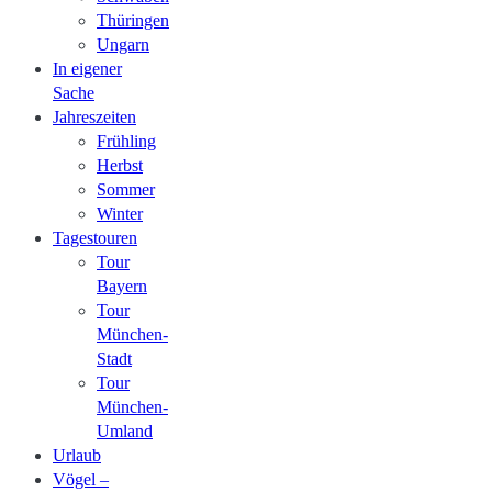
Thüringen
Ungarn
In eigener
Sache
Jahreszeiten
Frühling
Herbst
Sommer
Winter
Tagestouren
Tour
Bayern
Tour
München-
Stadt
Tour
München-
Umland
Urlaub
Vögel –