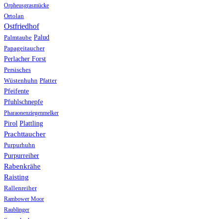
Orpheusgrasmücke
Ortolan
Ostfriedhof
Palud
Palmtaube
Papageitaucher
Perlacher Forst
Persisches
Wüstenhuhn
Pfatter
Pfeifente
Pfuhlschnepfe
Pharaonenziegenmelker
Pirol
Plattling
Prachttaucher
Purpurhuhn
Purpurreiher
Rabenkrähe
Raisting
Rallenreiher
Rambower Moor
Raublinger