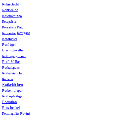
Rohrschwirl
Rohrweihe
Rosaflamingo
Rosapelikan
Rosenheim-Pang
Rostgans
Rosenstar
Rotdrossel
Rotflügel-
Brachschwalbe
Rotflügelgimpel
Rotfußfalke
Rothalsgans
Rothalstaucher
Rothuhn
Rotkehlchen
Rotkehlpieper
Rotkopfwürger
Rotmilan
Rotschenkel
Rotstirngirlitz
Rovinj