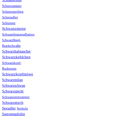
Schnatterente
Schneeammer
Schneesperling
Schreiadler
Schurrsee
Schwanzmeise
Schwarzbrauenalbatros
Schwarzflügel-
Brachschwalbe
Schwarzhalstaucher
Schwarzkehlchen
Schwarzkopf-
Ruderente
Schwarzkopfmöwe
Schwarzmilan
Schwarzschwan
Schwarzspecht
Schwarzstirnwürger
Schwarzstorch
Seeadler
Seeholz
Seeregenpfeifer