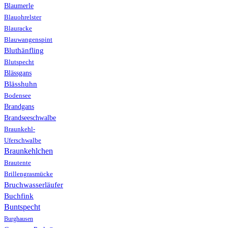
Blaumerle
Blauohrelster
Blauracke
Blauwangenspint
Bluthänfling
Blutspecht
Blässgans
Blässhuhn
Bodensee
Brandgans
Brandseeschwalbe
Braunkehl-
Uferschwalbe
Braunkehlchen
Brautente
Brillengrasmücke
Bruchwasserläufer
Buchfink
Buntspecht
Burghausen