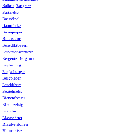
Balkon
Bartgeier
Bartmeise
Basstölpel
Baumfalke
Baumpieper
Bekassine
Benediktbeuern
Berbersteinschmätzer
Bergfink
Bergente
Berghänfling
Berglaubsänger
Bergpieper
Bertoldsheim
Beutelmeise
Bienenfresser
Birkenzeisig
Birkhuhn
Blassspötter
Blaukehlchen
Blaumeise