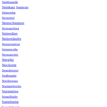
Steinbraunelle
Steinkauz
Steinlerche
Steinortolan
Steinrötel
Steinschmätzer
Steinsperling
Steinwälzer
Stelzenläufer
Steppenmöwe
Steppenweihe
Sterntaucher
Stieglitz
Stockente
Strandpieper
Straßentaube
Streifengans
Stummellerche
Sturmmöwe
Sumpfläufer
Sumpfmeise