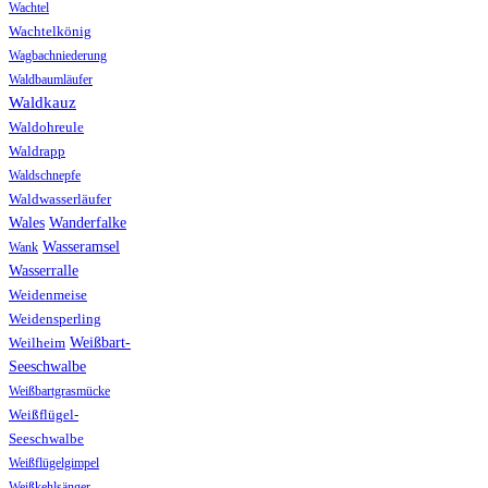
Wachtel
Wachtelkönig
Wagbachniederung
Waldbaumläufer
Waldkauz
Waldohreule
Waldrapp
Waldschnepfe
Waldwasserläufer
Wales
Wanderfalke
Wasseramsel
Wank
Wasserralle
Weidenmeise
Weidensperling
Weißbart-
Weilheim
Seeschwalbe
Weißbartgrasmücke
Weißflügel-
Seeschwalbe
Weißflügelgimpel
Weißkehlsänger