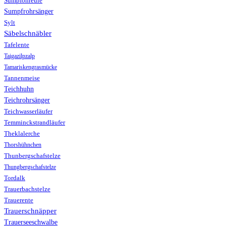
Sumpfohreule
Sumpfrohrsänger
Sylt
Säbelschnäbler
Tafelente
Taigazilpzalp
Tamariskengrasmücke
Tannenmeise
Teichhuhn
Teichrohrsänger
Teichwasserläufer
Temminckstrandläufer
Theklalerche
Thorshühnchen
Thunbergschafstelze
Thungbergschafstelze
Tordalk
Trauerbachstelze
Trauerente
Trauerschnäpper
Trauerseeschwalbe