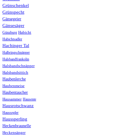
Grünschenkel
Grünspecht
Gänsegeier
Gänsesäger
Günzburg
Habicht
Habichtsadler
Hachinger Tal
Halbringschnäpper
Halsbandfrankolin
Halsbandschnäpper
Halsbandsittich
Haubenlerche
Haubenmeise
Haubentaucher
Hausammer
Hausente
Hausrotschwanz
Haussegler
Haussperling
Heckenbraunelle
Heckensänger