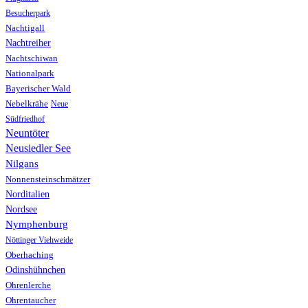
Besucherpark
Nachtigall
Nachtreiher
Nachtschiwan
Nationalpark
Bayerischer Wald
Nebelkrähe
Neue
Südfriedhof
Neuntöter
Neusiedler See
Nilgans
Nonnensteinschmätzer
Norditalien
Nordsee
Nymphenburg
Nöttinger Viehweide
Oberhaching
Odinshühnchen
Ohrenlerche
Ohrentaucher