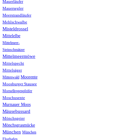
Mauerläufer
Mauersegler
Meerstrandläufer
Mehlschwalbe
Misteldrossel
Mittelelbe
Mittelmeer-
Steinschmätzer
Mittelmeermöwe
Mittelspecht
Mittelsäger
Moorente
Mittenwald
Moosburger Stausee
Mornellregenpfeifer
Moschusente
Murnauer Moos
Mäusebussard
Mönchsgeier
Mönchsgrasmücke
München
München
Flughafen