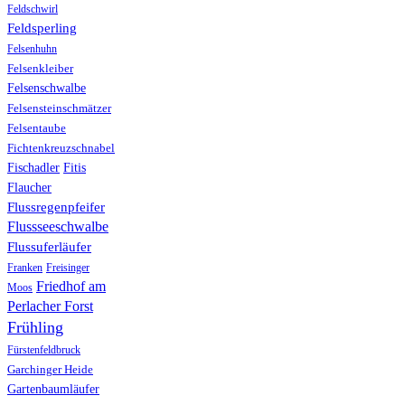
Feldschwirl
Feldsperling
Felsenhuhn
Felsenkleiber
Felsenschwalbe
Felsensteinschmätzer
Felsentaube
Fichtenkreuzschnabel
Fischadler
Fitis
Flaucher
Flussregenpfeifer
Flussseeschwalbe
Flussuferläufer
Franken
Freisinger
Friedhof am
Moos
Perlacher Forst
Frühling
Fürstenfeldbruck
Garchinger Heide
Gartenbaumläufer