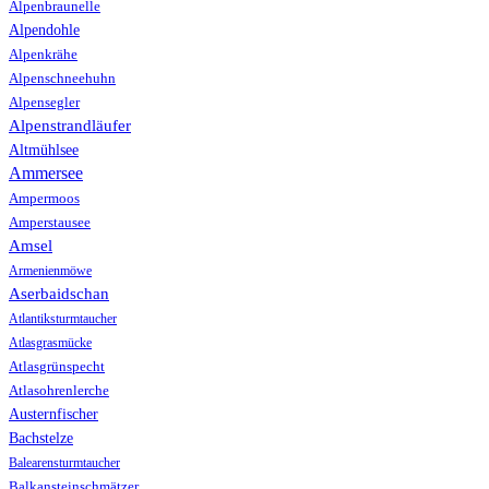
Alpenbraunelle
Alpendohle
Alpenkrähe
Alpenschneehuhn
Alpensegler
Alpenstrandläufer
Altmühlsee
Ammersee
Ampermoos
Amperstausee
Amsel
Armenienmöwe
Aserbaidschan
Atlantiksturmtaucher
Atlasgrasmücke
Atlasgrünspecht
Atlasohrenlerche
Austernfischer
Bachstelze
Balearensturmtaucher
Balkansteinschmätzer