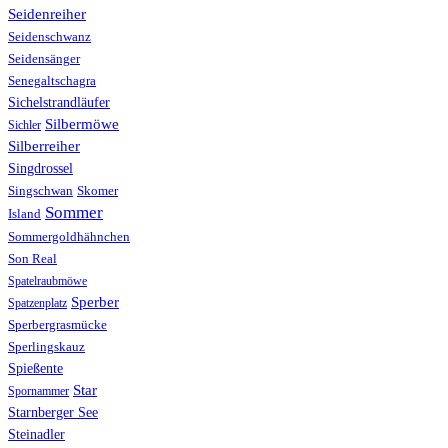
Seidenreiher
Seidenschwanz
Seidensänger
Senegaltschagra
Sichelstrandläufer
Silbermöwe
Sichler
Silberreiher
Singdrossel
Singschwan
Skomer
Sommer
Island
Sommergoldhähnchen
Son Real
Spatelraubmöwe
Sperber
Spatzenplatz
Sperbergrasmücke
Sperlingskauz
Spießente
Star
Spornammer
Starnberger See
Steinadler