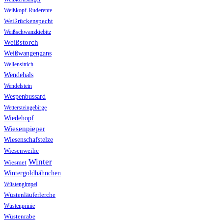
Weißkopf-Ruderente
Weißrückenspecht
Weißschwanzkiebitz
Weißstorch
Weißwangengans
Wellensittich
Wendehals
Wendelstein
Wespenbussard
Wettersteingebirge
Wiedehopf
Wiesenpieper
Wiesenschafstelze
Wiesenweihe
Winter
Wiesmet
Wintergoldhähnchen
Wüstengimpel
Wüstenläuferlerche
Wüstenprinie
Wüstenrabe