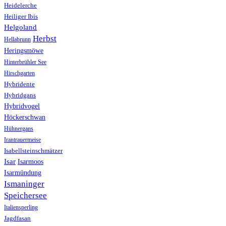
Heidelerche
Heiliger Ibis
Helgoland
Herbst
Hellabrunn
Heringsmöwe
Hinterbrühler See
Hirschgarten
Hybridente
Hybridgans
Hybridvogel
Höckerschwan
Hühnergans
Irantrauermeise
Isabellsteinschmätzer
Isar
Isarmoos
Isarmündung
Ismaninger
Speichersee
Italiensperling
Jagdfasan