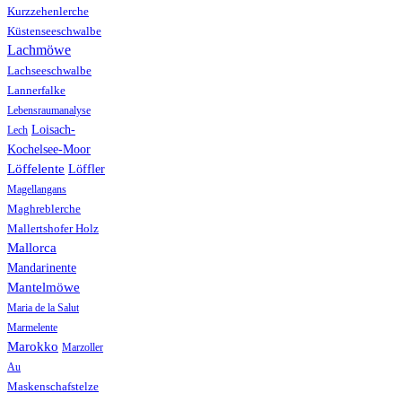
Kurzzehenlerche
Küstenseeschwalbe
Lachmöwe
Lachseeschwalbe
Lannerfalke
Lebensraumanalyse
Loisach-
Lech
Kochelsee-Moor
Löffelente
Löffler
Magellangans
Maghreblerche
Mallertshofer Holz
Mallorca
Mandarinente
Mantelmöwe
Maria de la Salut
Marmelente
Marokko
Marzoller
Au
Maskenschafstelze