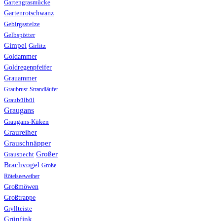
Gartengrasmücke
Gartenrotschwanz
Gebirgsstelze
Gelbspötter
Gimpel
Girlitz
Goldammer
Goldregenpfeifer
Grauammer
Graubrust-Strandläufer
Graubülbül
Graugans
Graugans-Küken
Graureiher
Grauschnäpper
Großer
Grauspecht
Brachvogel
Große
Rötelseeweiher
Großmöwen
Großtrappe
Gryllteiste
Grünfink