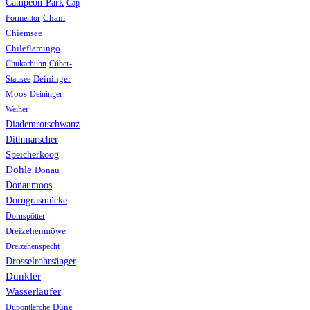
Campeon-Park
Cap
Formentor
Cham
Chiemsee
Chileflamingo
Chukarhuhn
Cúber-
Stausee
Deininger
Moos
Deininger
Weiher
Diademrotschwanz
Dithmarscher
Speicherkoog
Dohle
Donau
Donaumoos
Dorngrasmücke
Dornspötter
Dreizehenmöwe
Dreizehenspecht
Drosselrohrsänger
Dunkler
Wasserläufer
Düne
Dupontlerche