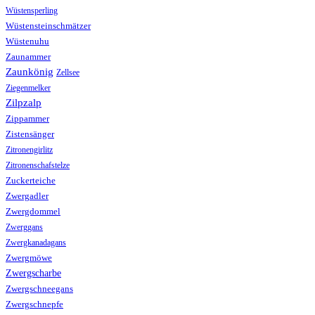
Wüstensperling
Wüstensteinschmätzer
Wüstenuhu
Zaunammer
Zaunkönig
Zellsee
Ziegenmelker
Zilpzalp
Zippammer
Zistensänger
Zitronengirlitz
Zitronenschafstelze
Zuckerteiche
Zwergadler
Zwergdommel
Zwerggans
Zwergkanadagans
Zwergmöwe
Zwergscharbe
Zwergschneegans
Zwergschnepfe