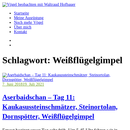
Springe
zum
Startseite
Inhalt
Vögel beobachten mit Waltraud Hofbauer
Meine Ausrüstung
Noch mehr Vögel
Über mich
Kontakt
Schlagwort:
Weißflügelgimpel
7. Juni 2018
19. Juli 2021
Aserbaidschan – Tag 11:
Kaukasussteinschmätzer, Steinortolan,
Dornspötter, Weißflügelgimpel