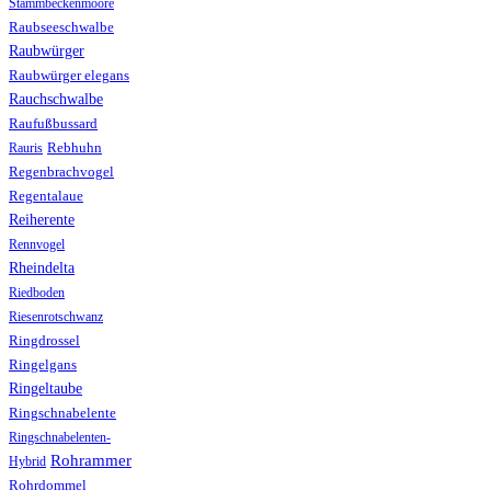
Stammbeckenmoore
Raubseeschwalbe
Raubwürger
Raubwürger elegans
Rauchschwalbe
Raufußbussard
Rebhuhn
Rauris
Regenbrachvogel
Regentalaue
Reiherente
Rennvogel
Rheindelta
Riedboden
Riesenrotschwanz
Ringdrossel
Ringelgans
Ringeltaube
Ringschnabelente
Ringschnabelenten-
Rohrammer
Hybrid
Rohrdommel