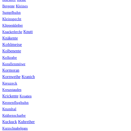
Bergente
Kleines
Sumpfhuhn
Kleinspecht
Klippenkleiber
Knutt
Knackerlerche
Knäkente
Kohlmeise
Kolbenente
Kolkrabe
Korallenmöwe
Kormoran
Kranich
Kornweihe
Kreuzeck
Kreuzstauden
Krickente
Kroatien
Kronenflughuhn
Krumltal
Krähenscharbe
Kuhreiher
Kuckuck
Kurzschnabelgans