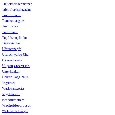
Trauersteinschmätzer
Triel
Tropfenflughuhn
Trottellumme
Tundrasaatgans
Turmfalke
Turteltaube
Tüpfelsumpfhuhn
Türkentaube
Uferschnepfe
Uferschwalbe
Uhu
Ultramarinmeise
Ungarn
Unterer Inn
Unterfranken
Urlaub
Vogelhaus
Vogelinsel
Vogelschutzgebiet
Vogelstation
Benediktbeuern
Wacholderdrossel
Wacholderlaubsänger