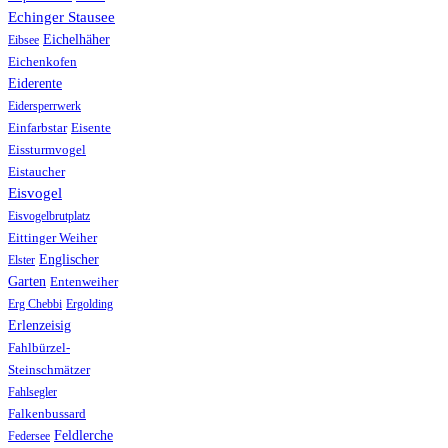
Echinger Stausee
Eichelhäher
Eibsee
Eichenkofen
Eiderente
Eidersperrwerk
Einfarbstar
Eisente
Eissturmvogel
Eistaucher
Eisvogel
Eisvogelbrutplatz
Eittinger Weiher
Englischer
Elster
Garten
Entenweiher
Erg Chebbi
Ergolding
Erlenzeisig
Fahlbürzel-
Steinschmätzer
Fahlsegler
Falkenbussard
Feldlerche
Federsee