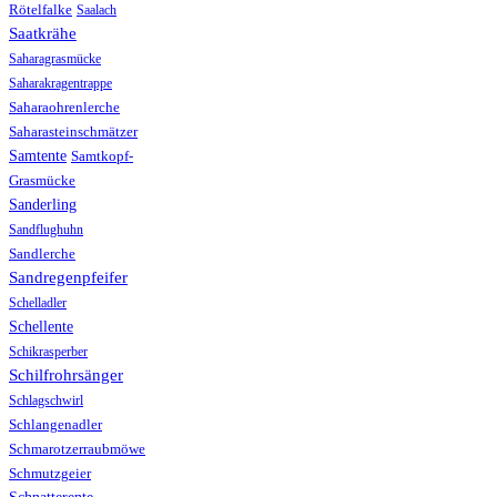
Rötelfalke
Saalach
Saatkrähe
Saharagrasmücke
Saharakragentrappe
Saharaohrenlerche
Saharasteinschmätzer
Samtente
Samtkopf-
Grasmücke
Sanderling
Sandflughuhn
Sandlerche
Sandregenpfeifer
Schelladler
Schellente
Schikrasperber
Schilfrohrsänger
Schlagschwirl
Schlangenadler
Schmarotzerraubmöwe
Schmutzgeier