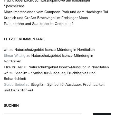
Hybridvogel Lach-/Schwarzkopfmöwe am Ismaninger
Speichersee
März-Impressionen vom Campeon-Park und dem Hachinger Tal
Kranich und Großer Brachvogel im Freisinger Moos
Rabenkrähe und Saatkrähe im Ostfriedhof
LETZTE KOMMENTARE
wh
zu
Naturschutzgebiet Isonzo-Mündung in Norditalien
Elmar Witting
zu
Naturschutzgebiet Isonzo-Mündung in
Norditalien
Elke Brüser
zu
Naturschutzgebiet Isonzo-Mündung in Norditalien
wh
zu
Stieglitz – Symbol für Ausdauer, Fruchtbarkeit und
Beharrlichkeit
Guido Seibel
zu
Stieglitz – Symbol für Ausdauer, Fruchtbarkeit
und Beharrlichkeit
SUCHEN