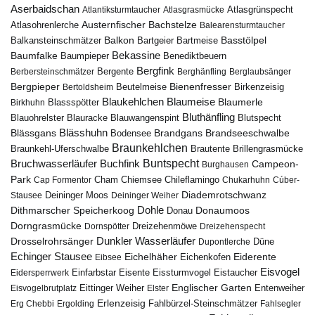
Aserbaidschan
Atlantiksturmtaucher
Atlasgrasmücke
Atlasgrünspecht
Austernfischer
Bachstelze
Atlasohrenlerche
Balearensturmtaucher
Balkon
Basstölpel
Balkansteinschmätzer
Bartgeier
Bartmeise
Bekassine
Baumfalke
Baumpieper
Benediktbeuern
Bergfink
Berbersteinschmätzer
Bergente
Berghänfling
Berglaubsänger
Bergpieper
Bienenfresser
Beutelmeise
Bertoldsheim
Birkenzeisig
Blaumeise
Blaukehlchen
Blaumerle
Birkhuhn
Blassspötter
Bluthänfling
Blauohrelster
Blauracke
Blutspecht
Blauwangenspint
Blässhuhn
Brandseeschwalbe
Blässgans
Brandgans
Bodensee
Braunkehlchen
Brillengrasmücke
Braunkehl-Uferschwalbe
Brautente
Bruchwasserläufer
Buchfink
Buntspecht
Campeon-
Burghausen
Park
Chiemsee
Chileflamingo
Cap Formentor
Cham
Chukarhuhn
Cúber-
Diademrotschwanz
Stausee
Deininger Moos
Deininger Weiher
Dohle
Dithmarscher Speicherkoog
Donau
Donaumoos
Dorngrasmücke
Dornspötter
Dreizehenmöwe
Dreizehenspecht
Drosselrohrsänger
Dunkler Wasserläufer
Düne
Dupontlerche
Echinger Stausee
Eichelhäher
Eiderente
Eichenkofen
Eibsee
Eisvogel
Eistaucher
Eidersperrwerk
Einfarbstar
Eisente
Eissturmvogel
Englischer Garten
Entenweiher
Eisvogelbrutplatz
Eittinger Weiher
Elster
Erlenzeisig
Fahlbürzel-Steinschmätzer
Erg Chebbi
Ergolding
Fahlsegler