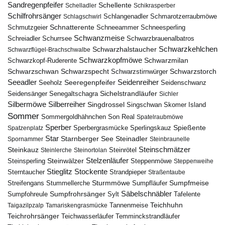
Sandregenpfeifer
Schellente
Schelladler
Schikrasperber
Schilfrohrsänger
Schlangenadler
Schlagschwirl
Schmarotzerraubmöwe
Schnatterente
Schmutzgeier
Schneeammer
Schneesperling
Schwanzmeise
Schwarzbrauenalbatros
Schreiadler
Schurrsee
Schwarzkehlchen
Schwarzhalstaucher
Schwarzflügel-Brachschwalbe
Schwarzkopfmöwe
Schwarzmilan
Schwarzkopf-Ruderente
Schwarzschwan
Schwarzspecht
Schwarzstirnwürger
Schwarzstorch
Seeadler
Seidenreiher
Seeregenpfeifer
Seeholz
Seidenschwanz
Seidensänger
Sichelstrandläufer
Senegaltschagra
Sichler
Silbermöwe
Silberreiher
Singdrossel
Singschwan
Skomer Island
Sommer
Sommergoldhähnchen
Son Real
Spatelraubmöwe
Sperber
Sperbergrasmücke
Spießente
Spatzenplatz
Sperlingskauz
Star
Starnberger See
Steinadler
Spornammer
Steinbraunelle
Steinschmätzer
Steinkauz
Steinrötel
Steinlerche
Steinortolan
Steinwälzer
Stelzenläufer
Steinsperling
Steppenmöwe
Steppenweihe
Stieglitz
Stockente
Sterntaucher
Strandpieper
Straßentaube
Sturmmöwe
Sumpfmeise
Streifengans
Sumpfläufer
Stummellerche
Sumpfrohrsänger
Säbelschnäbler
Sylt
Tafelente
Sumpfohreule
Teichhuhn
Tannenmeise
Taigazilpzalp
Tamariskengrasmücke
Teichrohrsänger
Teichwasserläufer
Temminckstrandläufer