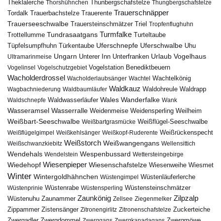
Theklalerche
Thunbergschafstelze
Thorshühnchen
Thungbergschafstelze
Trauerschnäpper
Tordalk
Trauerbachstelze
Trauerente
Trauerseeschwalbe
Trauersteinschmätzer
Triel
Tropfenflughuhn
Turmfalke
Trottellumme
Tundrasaatgans
Turteltaube
Uferschnepfe
Tüpfelsumpfhuhn
Uferschwalbe
Türkentaube
Uhu
Urlaub
Ungarn
Unterer Inn
Vogelhaus
Ultramarinmeise
Unterfranken
Vogelstation Benediktbeuern
Vogelinsel
Vogelschutzgebiet
Wacholderdrossel
Wacholderlaubsänger
Wachtel
Wachtelkönig
Waldkauz
Waldohreule
Waldrapp
Wagbachniederung
Waldbaumläufer
Wales
Wanderfalke
Waldschnepfe
Waldwasserläufer
Wank
Wasseramsel
Wasserralle
Weidenmeise
Weidensperling
Weilheim
Weißbart-Seeschwalbe
Weißbartgrasmücke
Weißflügel-Seeschwalbe
Weißflügelgimpel
Weißkehlsänger
Weißkopf-Ruderente
Weißrückenspecht
Weißstorch
Weißwangengans
Weißschwanzkiebitz
Wellensittich
Wendehals
Wespenbussard
Wendelstein
Wettersteingebirge
Wiedehopf
Wiesenpieper
Wiesenschafstelze
Wiesmet
Wiesenweihe
Winter
Wintergoldhähnchen
Wüstenläuferlerche
Wüstengimpel
Wüstenprinie
Wüstenrabe
Wüstensperling
Wüstensteinschmätzer
Zaunkönig
Zilpzalp
Zaunammer
Wüstenuhu
Zellsee
Ziegenmelker
Zippammer
Zistensänger
Zuckerteiche
Zitronengirlitz
Zitronenschafstelze
Zwergdommel
Zwergmöwe
Zwergadler
Zwerggans
Zwergkanadagans