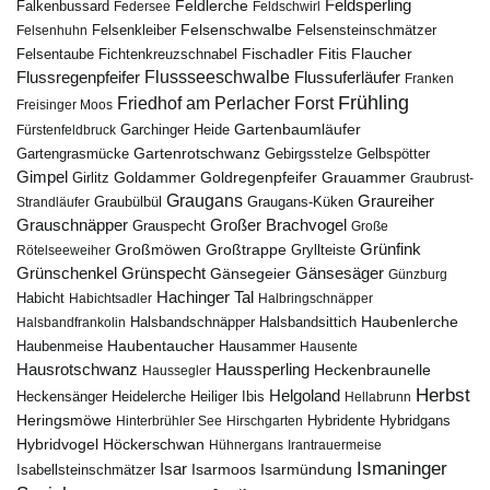
Feldsperling
Feldlerche
Falkenbussard
Federsee
Feldschwirl
Felsenschwalbe
Felsensteinschmätzer
Felsenhuhn
Felsenkleiber
Fischadler
Fitis
Flaucher
Fichtenkreuzschnabel
Felsentaube
Flussregenpfeifer
Flussseeschwalbe
Flussuferläufer
Franken
Frühling
Friedhof am Perlacher Forst
Freisinger Moos
Gartenbaumläufer
Garchinger Heide
Fürstenfeldbruck
Gartenrotschwanz
Gartengrasmücke
Gebirgsstelze
Gelbspötter
Gimpel
Goldammer
Goldregenpfeifer
Girlitz
Grauammer
Graubrust-
Graugans
Graureiher
Graubülbül
Graugans-Küken
Strandläufer
Grauschnäpper
Großer Brachvogel
Grauspecht
Große
Grünfink
Großmöwen
Großtrappe
Rötelseeweiher
Gryllteiste
Gänsesäger
Grünschenkel
Grünspecht
Gänsegeier
Günzburg
Hachinger Tal
Habicht
Habichtsadler
Halbringschnäpper
Haubenlerche
Halsbandfrankolin
Halsbandschnäpper
Halsbandsittich
Haubentaucher
Haubenmeise
Hausammer
Hausente
Hausrotschwanz
Haussperling
Heckenbraunelle
Haussegler
Herbst
Helgoland
Heidelerche
Heiliger Ibis
Heckensänger
Hellabrunn
Heringsmöwe
Hybridgans
Hinterbrühler See
Hirschgarten
Hybridente
Höckerschwan
Hybridvogel
Hühnergans
Irantrauermeise
Ismaninger
Isar
Isarmündung
Isabellsteinschmätzer
Isarmoos