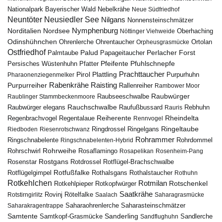
Nebelkrähe
Nationalpark Bayerischer Wald
Neue Südfriedhof
Neuntöter
Neusiedler See
Nilgans
Nonnensteinschmätzer
Nymphenburg
Norditalien
Nordsee
Nöttinger Viehweide
Oberhaching
Odinshühnchen
Ohrentaucher
Ortolan
Ohrenlerche
Orpheusgrasmücke
Ostfriedhof
Palud
Palmtaube
Papageitaucher
Perlacher Forst
Pfuhlschnepfe
Pfeifente
Persisches Wüstenhuhn
Pfatter
Pirol
Prachttaucher
Plattling
Purpurhuhn
Pharaonenziegenmelker
Rabenkrähe
Purpurreiher
Raisting
Rallenreiher
Rambower Moor
Raubwürger
Raubseeschwalbe
Raublinger Stammbeckenmoore
Rauchschwalbe
Raubwürger elegans
Rebhuhn
Raufußbussard
Rauris
Reiherente
Rheindelta
Regenbrachvogel
Regentalaue
Rennvogel
Ringeltaube
Ringdrossel
Ringelgans
Riedboden
Riesenrotschwanz
Rohrammer
Ringschnabelente
Ringschnabelenten-Hybrid
Rohrdommel
Rohrweihe
Rohrschwirl
Rosaflamingo
Rosapelikan
Rosenheim-Pang
Rostgans
Rotdrossel
Rosenstar
Rotflügel-Brachschwalbe
Rotfußfalke
Rothalsgans
Rothalstaucher
Rotflügelgimpel
Rothuhn
Rotkehlchen
Rotmilan
Rotschenkel
Rotkopfwürger
Rotkehlpieper
Saatkrähe
Rovinj
Rotstirngirlitz
Rötelfalke
Saalach
Saharagrasmücke
Saharasteinschmätzer
Saharakragentrappe
Saharaohrenlerche
Samtente
Sanderling
Samtkopf-Grasmücke
Sandflughuhn
Sandlerche