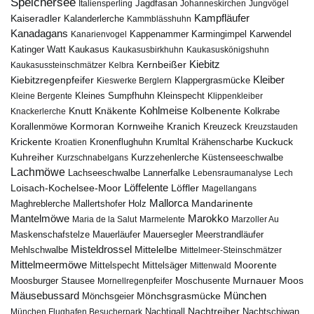
Speichersee
Italiensperling
Jagdfasan
Johanneskirchen
Jungvögel
Kampfläufer
Kaiseradler
Kalanderlerche
Kammblässhuhn
Kanadagans
Karmingimpel
Karwendel
Kanarienvogel
Kappenammer
Katinger Watt
Kaukasus
Kaukasusbirkhuhn
Kaukasuskönigshuhn
Kiebitz
Kernbeißer
Kaukasussteinschmätzer
Kelbra
Kiebitzregenpfeifer
Kleiber
Klappergrasmücke
Kieswerke Berglern
Kleines Sumpfhuhn
Kleinspecht
Kleine Bergente
Klippenkleiber
Kohlmeise
Knutt
Knäkente
Kolbenente
Knackerlerche
Kolkrabe
Kormoran
Kornweihe
Kranich
Kreuzeck
Korallenmöwe
Kreuzstauden
Krickente
Kuckuck
Kroatien
Kronenflughuhn
Krumltal
Krähenscharbe
Kuhreiher
Küstenseeschwalbe
Kurzschnabelgans
Kurzzehenlerche
Lachmöwe
Lannerfalke
Lachseeschwalbe
Lebensraumanalyse
Lech
Löffelente
Löffler
Loisach-Kochelsee-Moor
Magellangans
Mallorca
Mandarinente
Maghreblerche
Mallertshofer Holz
Marokko
Mantelmöwe
Maria de la Salut
Marmelente
Marzoller Au
Maskenschafstelze
Mauersegler
Mauerläufer
Meerstrandläufer
Misteldrossel
Mehlschwalbe
Mittelelbe
Mittelmeer-Steinschmätzer
Mittelmeermöwe
Mittelsäger
Moorente
Mittelspecht
Mittenwald
Murnauer Moos
Moosburger Stausee
Mornellregenpfeifer
Moschusente
Mäusebussard
München
Mönchsgeier
Mönchsgrasmücke
Nachtreiher
Nachtigall
München Flughafen Besucherpark
Nachtschiwan