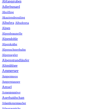
Abfanggraben
Adlerbussard
Aholfing
Akaziendrossling
Albufera
Albufereta
Alpen
Alpenbraunelle
Alpendohle
Alpenkrähe
Alpenschneehuhn
Alpensegler
Alpenstrandläufer
Altmühlsee
Ammersee
Ampermoos
Amperstausee
Amsel
Armenienmöwe
Aserbaidschan
Atlantiksturmtaucher
Atlasgrasmücke