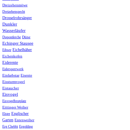
Dreizehenmöwe
Dreizehenspecht
Drosselrohrsänger
Dunkler
Wasserläufer
Düne
Dupontlerche
Echinger Stausee
Eichelhäher
Eibsee
Eichenkofen
Eiderente
Eidersperrwerk
Einfarbstar
Eisente
Eissturmvogel
Eistaucher
Eisvogel
Eisvogelbrutplatz
Eittinger Weiher
Englischer
Elster
Garten
Entenweiher
Erg Chebbi
Ergolding