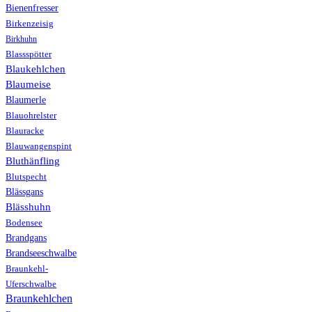
Bienenfresser
Birkenzeisig
Birkhuhn
Blassspötter
Blaukehlchen
Blaumeise
Blaumerle
Blauohrelster
Blauracke
Blauwangenspint
Bluthänfling
Blutspecht
Blässgans
Blässhuhn
Bodensee
Brandgans
Brandseeschwalbe
Braunkehl-
Uferschwalbe
Braunkehlchen