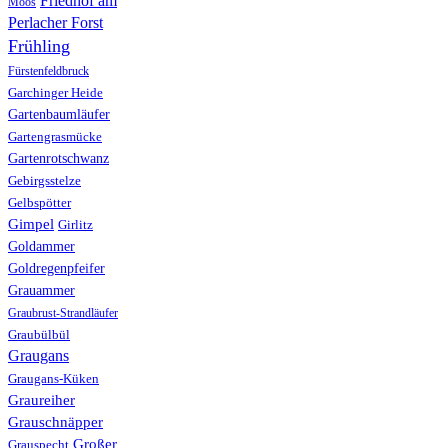
Friedhof am
Moos
Perlacher Forst
Frühling
Fürstenfeldbruck
Garchinger Heide
Gartenbaumläufer
Gartengrasmücke
Gartenrotschwanz
Gebirgsstelze
Gelbspötter
Gimpel
Girlitz
Goldammer
Goldregenpfeifer
Grauammer
Graubrust-Strandläufer
Graubülbül
Graugans
Graugans-Küken
Graureiher
Grauschnäpper
Großer
Grauspecht