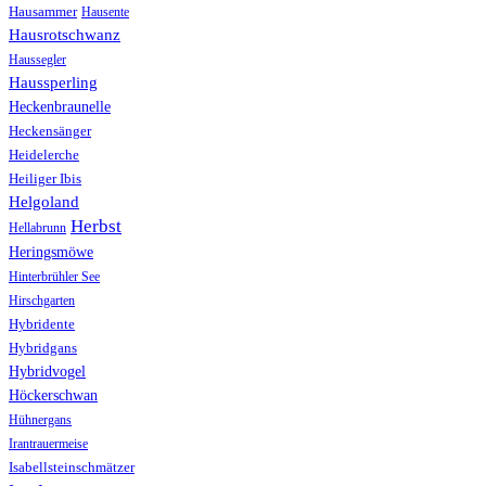
Hausammer
Hausente
Hausrotschwanz
Haussegler
Haussperling
Heckenbraunelle
Heckensänger
Heidelerche
Heiliger Ibis
Helgoland
Herbst
Hellabrunn
Heringsmöwe
Hinterbrühler See
Hirschgarten
Hybridente
Hybridgans
Hybridvogel
Höckerschwan
Hühnergans
Irantrauermeise
Isabellsteinschmätzer