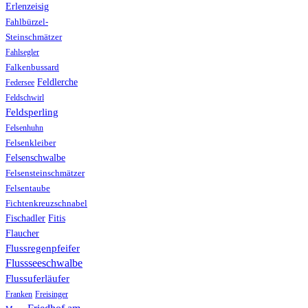
Erlenzeisig
Fahlbürzel-
Steinschmätzer
Fahlsegler
Falkenbussard
Feldlerche
Federsee
Feldschwirl
Feldsperling
Felsenhuhn
Felsenkleiber
Felsenschwalbe
Felsensteinschmätzer
Felsentaube
Fichtenkreuzschnabel
Fischadler
Fitis
Flaucher
Flussregenpfeifer
Flussseeschwalbe
Flussuferläufer
Franken
Freisinger