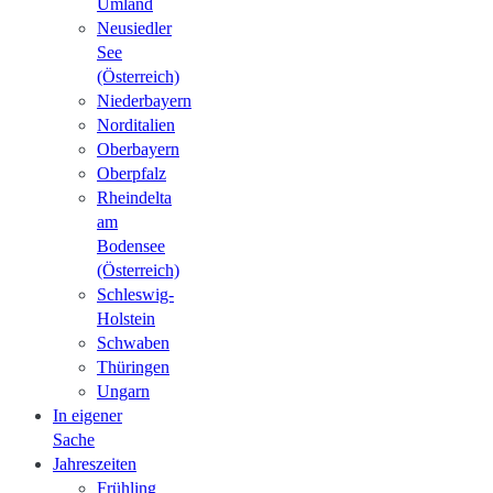
Umland
Neusiedler
See
(Österreich)
Niederbayern
Norditalien
Oberbayern
Oberpfalz
Rheindelta
am
Bodensee
(Österreich)
Schleswig-
Holstein
Schwaben
Thüringen
Ungarn
In eigener
Sache
Jahreszeiten
Frühling