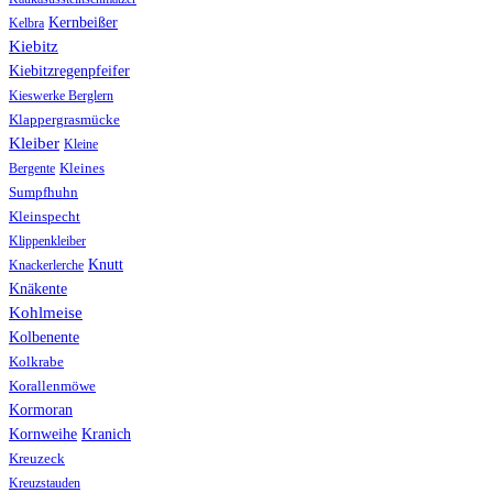
Kernbeißer
Kelbra
Kiebitz
Kiebitzregenpfeifer
Kieswerke Berglern
Klappergrasmücke
Kleiber
Kleine
Bergente
Kleines
Sumpfhuhn
Kleinspecht
Klippenkleiber
Knutt
Knackerlerche
Knäkente
Kohlmeise
Kolbenente
Kolkrabe
Korallenmöwe
Kormoran
Kranich
Kornweihe
Kreuzeck
Kreuzstauden