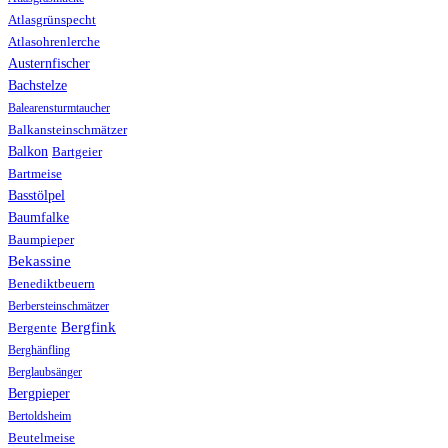
Atlasgrünspecht
Atlasohrenlerche
Austernfischer
Bachstelze
Balearensturmtaucher
Balkansteinschmätzer
Balkon
Bartgeier
Bartmeise
Basstölpel
Baumfalke
Baumpieper
Bekassine
Benediktbeuern
Berbersteinschmätzer
Bergfink
Bergente
Berghänfling
Berglaubsänger
Bergpieper
Bertoldsheim
Beutelmeise