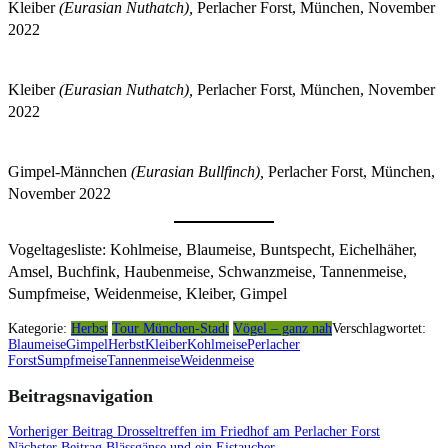
Kleiber
(Eurasian Nuthatch),
Perlacher Forst, München, November
2022
Kleiber
(Eurasian Nuthatch),
Perlacher Forst, München, November
2022
Gimpel-Männchen
(Eurasian Bullfinch),
Perlacher Forst, München,
November 2022
Vogeltagesliste: Kohlmeise, Blaumeise, Buntspecht, Eichelhäher,
Amsel, Buchfink, Haubenmeise, Schwanzmeise, Tannenmeise,
Sumpfmeise, Weidenmeise, Kleiber, Gimpel
Kategorie:
Herbst
Tour München-Stadt
Vögel – ganz nah
Verschlagwortet:
Blaumeise
Gimpel
Herbst
Kleiber
Kohlmeise
Perlacher
Forst
Sumpfmeise
Tannenmeise
Weidenmeise
Beitragsnavigation
Vorheriger Beitrag
Drosseltreffen im Friedhof am Perlacher Forst
Nächster Beitrag
Blässgänse und ein Eistaucher