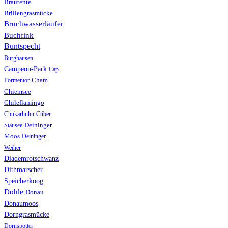
Brautente
Brillengrasmücke
Bruchwasserläufer
Buchfink
Buntspecht
Burghausen
Campeon-Park
Cap
Formentor
Cham
Chiemsee
Chileflamingo
Chukarhuhn
Cúber-
Stausee
Deininger
Moos
Deininger
Weiher
Diademrotschwanz
Dithmarscher
Speicherkoog
Dohle
Donau
Donaumoos
Dorngrasmücke
Dornspötter