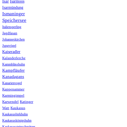
Isar
Isarmoos
Isarmündung
Ismaninger
Speichersee
Italiensperling
Jagdfasan
Johanneskirchen
Jungvögel
Kaiseradler
Kalanderlerche
Kammblässhuhn
Kampfläufer
Kanadagans
Kanarienvogel
Kappenammer
Karmingimpel
Karwendel
Katinger
Watt
Kaukasus
Kaukasusbirkhuhn
Kaukasuskönigshuhn
Kaukasussteinschmätzer