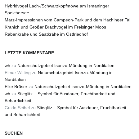
Hybridvogel Lach-/Schwarzkopfmöwe am Ismaninger
Speichersee
März-Impressionen vom Campeon-Park und dem Hachinger Tal
Kranich und Großer Brachvogel im Freisinger Moos
Rabenkrähe und Saatkrähe im Ostfriedhof
LETZTE KOMMENTARE
wh
zu
Naturschutzgebiet Isonzo-Mündung in Norditalien
Elmar Witting
zu
Naturschutzgebiet Isonzo-Mündung in
Norditalien
Elke Brüser
zu
Naturschutzgebiet Isonzo-Mündung in Norditalien
wh
zu
Stieglitz – Symbol für Ausdauer, Fruchtbarkeit und
Beharrlichkeit
Guido Seibel
zu
Stieglitz – Symbol für Ausdauer, Fruchtbarkeit
und Beharrlichkeit
SUCHEN