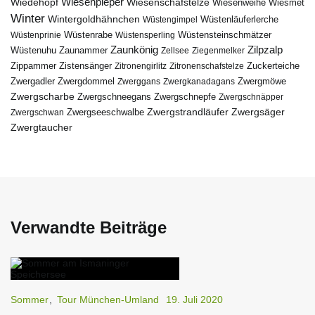
Wiedehopf
Wiesenpieper
Wiesenschafstelze
Wiesmet
Wiesenweihe
Winter
Wintergoldhähnchen
Wüstenläuferlerche
Wüstengimpel
Wüstenprinie
Wüstenrabe
Wüstensperling
Wüstensteinschmätzer
Zaunkönig
Zilpzalp
Zaunammer
Wüstenuhu
Zellsee
Ziegenmelker
Zippammer
Zistensänger
Zuckerteiche
Zitronengirlitz
Zitronenschafstelze
Zwergdommel
Zwergmöwe
Zwergadler
Zwerggans
Zwergkanadagans
Zwergscharbe
Zwergschneegans
Zwergschnepfe
Zwergschnäpper
Zwergstrandläufer
Zwergseeschwalbe
Zwergsäger
Zwergschwan
Zwergtaucher
Verwandte Beiträge
Sommer
,
Tour München-Umland
19. Juli 2020