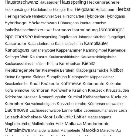
Hausrotschwanz
Haussperling
Heckenbraunelle
Haussegler
Herbst
Helgoland
Heidelerche
Heiliger Ibis
Heckensänger
Hellabrunn
Heringsmöwe
Hybridgans
Hinterbrühler See
Hirschgarten
Hybridente
Höckerschwan
Hybridvogel
Hühnergans
Irantrauermeise
Ismaninger
Isar
Isarmündung
Isabellsteinschmätzer
Isarmoos
Speichersee
Italiensperling
Jagdfasan
Johanneskirchen
Jungvögel
Kampfläufer
Kaiseradler
Kalanderlerche
Kammblässhuhn
Kanadagans
Karmingimpel
Karwendel
Kanarienvogel
Kappenammer
Katinger Watt
Kaukasus
Kaukasusbirkhuhn
Kaukasuskönigshuhn
Kiebitz
Kernbeißer
Kaukasussteinschmätzer
Kelbra
Kiebitzregenpfeifer
Kleiber
Klappergrasmücke
Kieswerke Berglern
Kleines Sumpfhuhn
Kleinspecht
Kleine Bergente
Klippenkleiber
Kohlmeise
Knutt
Knäkente
Kolbenente
Knackerlerche
Kolkrabe
Kormoran
Kornweihe
Kranich
Kreuzeck
Korallenmöwe
Kreuzstauden
Krickente
Kuckuck
Kroatien
Kronenflughuhn
Krumltal
Krähenscharbe
Kuhreiher
Küstenseeschwalbe
Kurzschnabelgans
Kurzzehenlerche
Lachmöwe
Lannerfalke
Lachseeschwalbe
Lebensraumanalyse
Lech
Löffelente
Löffler
Loisach-Kochelsee-Moor
Magellangans
Mallorca
Mandarinente
Maghreblerche
Mallertshofer Holz
Marokko
Mantelmöwe
Maria de la Salut
Marmelente
Marzoller Au