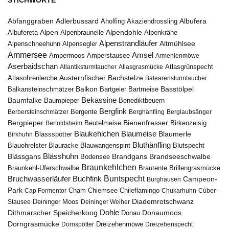
Abfanggraben
Albufera
Adlerbussard
Aholfing
Akaziendrossling
Alpen
Albufereta
Alpenbraunelle
Alpendohle
Alpenkrähe
Alpenstrandläufer
Alpenschneehuhn
Alpensegler
Altmühlsee
Ammersee
Amsel
Ampermoos
Amperstausee
Armenienmöwe
Aserbaidschan
Atlantiksturmtaucher
Atlasgrasmücke
Atlasgrünspecht
Austernfischer
Bachstelze
Atlasohrenlerche
Balearensturmtaucher
Balkon
Basstölpel
Balkansteinschmätzer
Bartgeier
Bartmeise
Bekassine
Baumfalke
Baumpieper
Benediktbeuern
Bergfink
Berbersteinschmätzer
Bergente
Berghänfling
Berglaubsänger
Bergpieper
Bienenfresser
Beutelmeise
Bertoldsheim
Birkenzeisig
Blaumeise
Blaukehlchen
Blaumerle
Birkhuhn
Blassspötter
Bluthänfling
Blauohrelster
Blauracke
Blutspecht
Blauwangenspint
Blässhuhn
Brandseeschwalbe
Blässgans
Brandgans
Bodensee
Braunkehlchen
Brillengrasmücke
Braunkehl-Uferschwalbe
Brautente
Bruchwasserläufer
Buchfink
Buntspecht
Campeon-
Burghausen
Park
Chiemsee
Chileflamingo
Cap Formentor
Cham
Chukarhuhn
Cúber-
Diademrotschwanz
Stausee
Deininger Moos
Deininger Weiher
Dohle
Dithmarscher Speicherkoog
Donau
Donaumoos
Dorngrasmücke
Dornspötter
Dreizehenmöwe
Dreizehenspecht