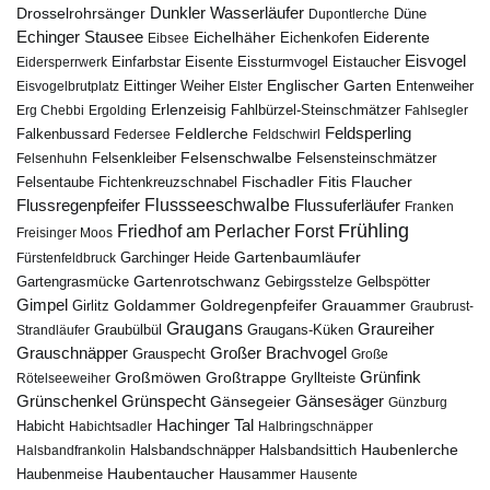
Drosselrohrsänger
Dunkler Wasserläufer
Düne
Dupontlerche
Echinger Stausee
Eichelhäher
Eiderente
Eichenkofen
Eibsee
Eisvogel
Eistaucher
Eidersperrwerk
Einfarbstar
Eisente
Eissturmvogel
Englischer Garten
Entenweiher
Eisvogelbrutplatz
Eittinger Weiher
Elster
Erlenzeisig
Fahlbürzel-Steinschmätzer
Erg Chebbi
Ergolding
Fahlsegler
Feldsperling
Feldlerche
Falkenbussard
Federsee
Feldschwirl
Felsenschwalbe
Felsensteinschmätzer
Felsenhuhn
Felsenkleiber
Fischadler
Fitis
Flaucher
Fichtenkreuzschnabel
Felsentaube
Flussregenpfeifer
Flussseeschwalbe
Flussuferläufer
Franken
Frühling
Friedhof am Perlacher Forst
Freisinger Moos
Gartenbaumläufer
Garchinger Heide
Fürstenfeldbruck
Gartenrotschwanz
Gartengrasmücke
Gebirgsstelze
Gelbspötter
Gimpel
Goldammer
Goldregenpfeifer
Girlitz
Grauammer
Graubrust-
Graugans
Graureiher
Graubülbül
Graugans-Küken
Strandläufer
Grauschnäpper
Großer Brachvogel
Grauspecht
Große
Grünfink
Großmöwen
Großtrappe
Rötelseeweiher
Gryllteiste
Gänsesäger
Grünschenkel
Grünspecht
Gänsegeier
Günzburg
Hachinger Tal
Habicht
Habichtsadler
Halbringschnäpper
Haubenlerche
Halsbandfrankolin
Halsbandschnäpper
Halsbandsittich
Haubentaucher
Haubenmeise
Hausammer
Hausente