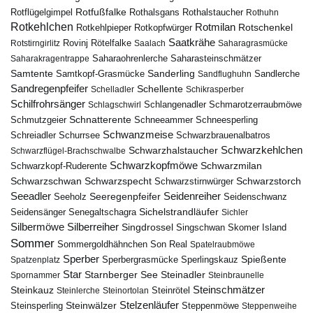
Rotfußfalke
Rothalsgans
Rothalstaucher
Rotflügelgimpel
Rothuhn
Rotkehlchen
Rotmilan
Rotschenkel
Rotkopfwürger
Rotkehlpieper
Saatkrähe
Rovinj
Rotstirngirlitz
Rötelfalke
Saalach
Saharagrasmücke
Saharasteinschmätzer
Saharakragentrappe
Saharaohrenlerche
Samtente
Sanderling
Samtkopf-Grasmücke
Sandflughuhn
Sandlerche
Sandregenpfeifer
Schellente
Schelladler
Schikrasperber
Schilfrohrsänger
Schlangenadler
Schlagschwirl
Schmarotzerraubmöwe
Schnatterente
Schmutzgeier
Schneeammer
Schneesperling
Schwanzmeise
Schwarzbrauenalbatros
Schreiadler
Schurrsee
Schwarzkehlchen
Schwarzhalstaucher
Schwarzflügel-Brachschwalbe
Schwarzkopfmöwe
Schwarzmilan
Schwarzkopf-Ruderente
Schwarzschwan
Schwarzspecht
Schwarzstirnwürger
Schwarzstorch
Seeadler
Seidenreiher
Seeregenpfeifer
Seeholz
Seidenschwanz
Seidensänger
Sichelstrandläufer
Senegaltschagra
Sichler
Silbermöwe
Silberreiher
Singdrossel
Singschwan
Skomer Island
Sommer
Sommergoldhähnchen
Son Real
Spatelraubmöwe
Sperber
Sperbergrasmücke
Spießente
Spatzenplatz
Sperlingskauz
Star
Starnberger See
Steinadler
Spornammer
Steinbraunelle
Steinschmätzer
Steinkauz
Steinrötel
Steinlerche
Steinortolan
Steinwälzer
Stelzenläufer
Steinsperling
Steppenmöwe
Steppenweihe