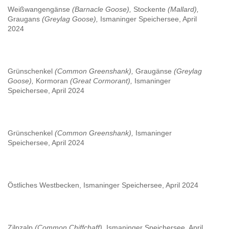
Weißwangengänse
(Barnacle Goose),
Stockente
(Mallard),
Graugans
(Greylag Goose),
Ismaninger Speichersee, April
2024
Grünschenkel
(Common Greenshank),
Graugänse
(Greylag
Goose),
Kormoran
(Great Cormorant),
Ismaninger
Speichersee, April 2024
Grünschenkel
(Common Greenshank),
Ismaninger
Speichersee, April 2024
Östliches Westbecken, Ismaninger Speichersee, April 2024
Zilpzalp
(Common Chiffchaff),
Ismaninger Speichersee, April