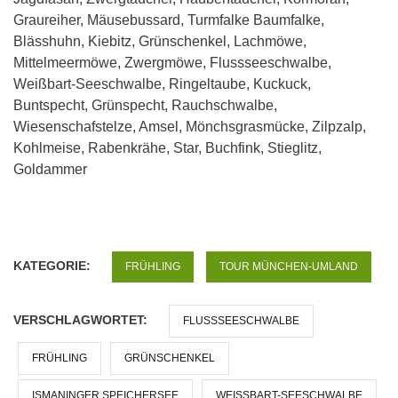
Graureiher, Mäusebussard, Turmfalke Baumfalke,
Blässhuhn, Kiebitz, Grünschenkel, Lachmöwe,
Mittelmeermöwe, Zwergmöwe, Flussseeschwalbe,
Weißbart-Seeschwalbe, Ringeltaube, Kuckuck,
Buntspecht, Grünspecht, Rauchschwalbe,
Wiesenschafstelze, Amsel, Mönchsgrasmücke, Zilpzalp,
Kohlmeise, Rabenkrähe, Star, Buchfink, Stieglitz,
Goldammer
KATEGORIE:
FRÜHLING
TOUR MÜNCHEN-UMLAND
VERSCHLAGWORTET:
FLUSSSEESCHWALBE
FRÜHLING
GRÜNSCHENKEL
ISMANINGER SPEICHERSEE
WEISSBART-SEESCHWALBE