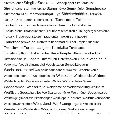
Stieglitz
Stockente
Sterntaucher
Strandpieper
Straßentaube
Sturmmöwe
Sumpfmeise
Streifengans
Sumpfläufer
Stummellerche
Sumpfrohrsänger
Säbelschnäbler
Sylt
Tafelente
Sumpfohreule
Teichhuhn
Tannenmeise
Taigazilpzalp
Tamariskengrasmücke
Teichrohrsänger
Teichwasserläufer
Temminckstrandläufer
Theklalerche
Thunbergschafstelze
Thorshühnchen
Thungbergschafstelze
Trauerschnäpper
Tordalk
Trauerbachstelze
Trauerente
Trauerseeschwalbe
Trauersteinschmätzer
Triel
Tropfenflughuhn
Turmfalke
Trottellumme
Tundrasaatgans
Turteltaube
Uferschnepfe
Tüpfelsumpfhuhn
Uferschwalbe
Türkentaube
Uhu
Urlaub
Ungarn
Unterer Inn
Vogelhaus
Ultramarinmeise
Unterfranken
Vogelstation Benediktbeuern
Vogelinsel
Vogelschutzgebiet
Wacholderdrossel
Wacholderlaubsänger
Wachtel
Wachtelkönig
Waldkauz
Waldohreule
Waldrapp
Wagbachniederung
Waldbaumläufer
Wales
Wanderfalke
Waldschnepfe
Waldwasserläufer
Wank
Wasseramsel
Wasserralle
Weidenmeise
Weidensperling
Weilheim
Weißbart-Seeschwalbe
Weißbartgrasmücke
Weißflügel-Seeschwalbe
Weißflügelgimpel
Weißkehlsänger
Weißkopf-Ruderente
Weißrückenspecht
Weißstorch
Weißwangengans
Weißschwanzkiebitz
Wellensittich
Wendehals
Wespenbussard
Wendelstein
Wettersteingebirge