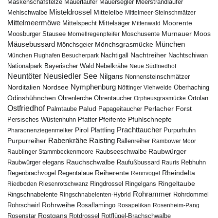
Maskenschafstelze
Mauersegler
Mauerläufer
Meerstrandläufer
Misteldrossel
Mehlschwalbe
Mittelelbe
Mittelmeer-Steinschmätzer
Mittelmeermöwe
Mittelsäger
Moorente
Mittelspecht
Mittenwald
Murnauer Moos
Moosburger Stausee
Mornellregenpfeifer
Moschusente
Mäusebussard
München
Mönchsgeier
Mönchsgrasmücke
Nachtreiher
Nachtigall
München Flughafen Besucherpark
Nachtschiwan
Nebelkrähe
Nationalpark Bayerischer Wald
Neue Südfriedhof
Neuntöter
Neusiedler See
Nilgans
Nonnensteinschmätzer
Nymphenburg
Norditalien
Nordsee
Nöttinger Viehweide
Oberhaching
Odinshühnchen
Ohrentaucher
Ortolan
Ohrenlerche
Orpheusgrasmücke
Ostfriedhof
Palud
Palmtaube
Papageitaucher
Perlacher Forst
Pfuhlschnepfe
Pfeifente
Persisches Wüstenhuhn
Pfatter
Pirol
Prachttaucher
Plattling
Purpurhuhn
Pharaonenziegenmelker
Rabenkrähe
Purpurreiher
Raisting
Rallenreiher
Rambower Moor
Raubwürger
Raubseeschwalbe
Raublinger Stammbeckenmoore
Rauchschwalbe
Raubwürger elegans
Rebhuhn
Raufußbussard
Rauris
Reiherente
Rheindelta
Regenbrachvogel
Regentalaue
Rennvogel
Ringeltaube
Ringdrossel
Ringelgans
Riedboden
Riesenrotschwanz
Rohrammer
Ringschnabelente
Ringschnabelenten-Hybrid
Rohrdommel
Rohrweihe
Rohrschwirl
Rosaflamingo
Rosapelikan
Rosenheim-Pang
Rostgans
Rotdrossel
Rosenstar
Rotflügel-Brachschwalbe