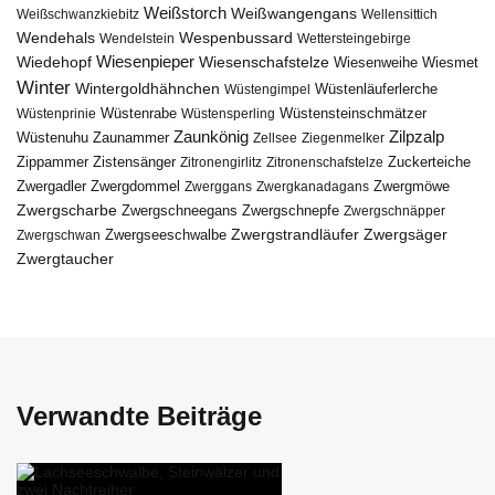
Weißstorch
Weißwangengans
Weißschwanzkiebitz
Wellensittich
Wendehals
Wespenbussard
Wendelstein
Wettersteingebirge
Wiedehopf
Wiesenpieper
Wiesenschafstelze
Wiesmet
Wiesenweihe
Winter
Wintergoldhähnchen
Wüstenläuferlerche
Wüstengimpel
Wüstenprinie
Wüstenrabe
Wüstensperling
Wüstensteinschmätzer
Zaunkönig
Zilpzalp
Zaunammer
Wüstenuhu
Zellsee
Ziegenmelker
Zippammer
Zistensänger
Zuckerteiche
Zitronengirlitz
Zitronenschafstelze
Zwergdommel
Zwergmöwe
Zwergadler
Zwerggans
Zwergkanadagans
Zwergscharbe
Zwergschneegans
Zwergschnepfe
Zwergschnäpper
Zwergstrandläufer
Zwergseeschwalbe
Zwergsäger
Zwergschwan
Zwergtaucher
Verwandte Beiträge