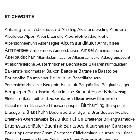
STICHWORTE
Abfanggraben
Albufera
Adlerbussard
Aholfing
Akaziendrossling
Alpen
Albufereta
Alpenbraunelle
Alpendohle
Alpenkrähe
Alpenstrandläufer
Alpenschneehuhn
Alpensegler
Altmühlsee
Ammersee
Amsel
Ampermoos
Amperstausee
Armenienmöwe
Aserbaidschan
Atlantiksturmtaucher
Atlasgrasmücke
Atlasgrünspecht
Austernfischer
Bachstelze
Atlasohrenlerche
Balearensturmtaucher
Balkon
Basstölpel
Balkansteinschmätzer
Bartgeier
Bartmeise
Bekassine
Baumfalke
Baumpieper
Benediktbeuern
Bergfink
Berbersteinschmätzer
Bergente
Berghänfling
Berglaubsänger
Bergpieper
Bienenfresser
Beutelmeise
Bertoldsheim
Birkenzeisig
Blaumeise
Blaukehlchen
Blaumerle
Birkhuhn
Blassspötter
Bluthänfling
Blauohrelster
Blauracke
Blutspecht
Blauwangenspint
Blässhuhn
Brandseeschwalbe
Blässgans
Brandgans
Bodensee
Braunkehlchen
Brillengrasmücke
Braunkehl-Uferschwalbe
Brautente
Bruchwasserläufer
Buchfink
Buntspecht
Campeon-
Burghausen
Park
Chiemsee
Chileflamingo
Cap Formentor
Cham
Chukarhuhn
Cúber-
Diademrotschwanz