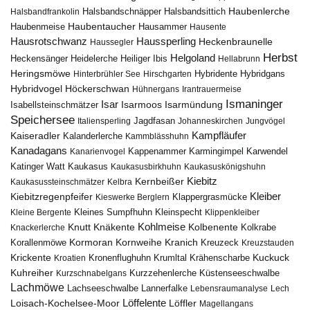
Haubenlerche
Halsbandfrankolin
Halsbandschnäpper
Halsbandsittich
Haubentaucher
Haubenmeise
Hausammer
Hausente
Hausrotschwanz
Haussperling
Heckenbraunelle
Haussegler
Herbst
Helgoland
Heidelerche
Heiliger Ibis
Heckensänger
Hellabrunn
Heringsmöwe
Hybridgans
Hinterbrühler See
Hirschgarten
Hybridente
Höckerschwan
Hybridvogel
Hühnergans
Irantrauermeise
Ismaninger
Isar
Isarmündung
Isabellsteinschmätzer
Isarmoos
Speichersee
Italiensperling
Jagdfasan
Johanneskirchen
Jungvögel
Kampfläufer
Kaiseradler
Kalanderlerche
Kammblässhuhn
Kanadagans
Karmingimpel
Karwendel
Kanarienvogel
Kappenammer
Katinger Watt
Kaukasus
Kaukasusbirkhuhn
Kaukasuskönigshuhn
Kiebitz
Kernbeißer
Kaukasussteinschmätzer
Kelbra
Kiebitzregenpfeifer
Kleiber
Klappergrasmücke
Kieswerke Berglern
Kleines Sumpfhuhn
Kleinspecht
Kleine Bergente
Klippenkleiber
Kohlmeise
Knutt
Knäkente
Kolbenente
Knackerlerche
Kolkrabe
Kormoran
Kornweihe
Kranich
Kreuzeck
Korallenmöwe
Kreuzstauden
Krickente
Kuckuck
Kroatien
Kronenflughuhn
Krumltal
Krähenscharbe
Kuhreiher
Küstenseeschwalbe
Kurzschnabelgans
Kurzzehenlerche
Lachmöwe
Lannerfalke
Lachseeschwalbe
Lebensraumanalyse
Lech
Löffelente
Löffler
Loisach-Kochelsee-Moor
Magellangans