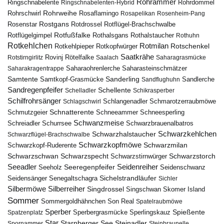
Rohrammer
Ringschnabelente
Ringschnabelenten-Hybrid
Rohrdommel
Rohrweihe
Rohrschwirl
Rosaflamingo
Rosapelikan
Rosenheim-Pang
Rostgans
Rotdrossel
Rosenstar
Rotflügel-Brachschwalbe
Rotfußfalke
Rothalsgans
Rothalstaucher
Rotflügelgimpel
Rothuhn
Rotkehlchen
Rotmilan
Rotschenkel
Rotkopfwürger
Rotkehlpieper
Saatkrähe
Rovinj
Rotstirngirlitz
Rötelfalke
Saalach
Saharagrasmücke
Saharasteinschmätzer
Saharakragentrappe
Saharaohrenlerche
Samtente
Sanderling
Samtkopf-Grasmücke
Sandflughuhn
Sandlerche
Sandregenpfeifer
Schellente
Schelladler
Schikrasperber
Schilfrohrsänger
Schlangenadler
Schlagschwirl
Schmarotzerraubmöwe
Schnatterente
Schmutzgeier
Schneeammer
Schneesperling
Schwanzmeise
Schwarzbrauenalbatros
Schreiadler
Schurrsee
Schwarzkehlchen
Schwarzhalstaucher
Schwarzflügel-Brachschwalbe
Schwarzkopfmöwe
Schwarzmilan
Schwarzkopf-Ruderente
Schwarzschwan
Schwarzspecht
Schwarzstirnwürger
Schwarzstorch
Seeadler
Seidenreiher
Seeregenpfeifer
Seeholz
Seidenschwanz
Seidensänger
Sichelstrandläufer
Senegaltschagra
Sichler
Silbermöwe
Silberreiher
Singdrossel
Singschwan
Skomer Island
Sommer
Sommergoldhähnchen
Son Real
Spatelraubmöwe
Sperber
Sperbergrasmücke
Spießente
Spatzenplatz
Sperlingskauz
Star
Starnberger See
Steinadler
Spornammer
Steinbraunelle