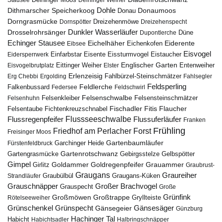
Stausee
Deininger Moos
Deininger Weiher
Dohle
Dithmarscher Speicherkoog
Donau
Donaumoos
Dorngrasmücke
Dornspötter
Dreizehenmöwe
Dreizehenspecht
Drosselrohrsänger
Dunkler Wasserläufer
Düne
Dupontlerche
Echinger Stausee
Eichelhäher
Eiderente
Eichenkofen
Eibsee
Eisvogel
Eistaucher
Eidersperrwerk
Einfarbstar
Eisente
Eissturmvogel
Englischer Garten
Entenweiher
Eisvogelbrutplatz
Eittinger Weiher
Elster
Erlenzeisig
Fahlbürzel-Steinschmätzer
Erg Chebbi
Ergolding
Fahlsegler
Feldsperling
Feldlerche
Falkenbussard
Federsee
Feldschwirl
Felsenschwalbe
Felsensteinschmätzer
Felsenhuhn
Felsenkleiber
Fischadler
Fitis
Flaucher
Fichtenkreuzschnabel
Felsentaube
Flussregenpfeifer
Flussseeschwalbe
Flussuferläufer
Franken
Frühling
Friedhof am Perlacher Forst
Freisinger Moos
Gartenbaumläufer
Garchinger Heide
Fürstenfeldbruck
Gartenrotschwanz
Gartengrasmücke
Gebirgsstelze
Gelbspötter
Gimpel
Goldammer
Goldregenpfeifer
Girlitz
Grauammer
Graubrust-
Graugans
Graureiher
Graubülbül
Graugans-Küken
Strandläufer
Grauschnäpper
Großer Brachvogel
Grauspecht
Große
Grünfink
Großmöwen
Großtrappe
Rötelseeweiher
Gryllteiste
Gänsesäger
Grünschenkel
Grünspecht
Gänsegeier
Günzburg
Hachinger Tal
Habicht
Habichtsadler
Halbringschnäpper