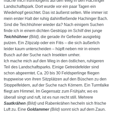
mache mich frühmorgens auf den Weg in den Hachinger
Landschaftspark. Dort wurde vor ein paar Tagen ein
Wiedehopf gesichtet. Das ist äußerst selten. Wie immer ist
mein erster Halt der ruhig dahinfließende Hachinger Bach.
Sind die Teichhühner wieder da?
Nach einigem Suchen
finde ich in einem dichten Gestrüpp im Schilf drei junge
Teichhühner
(Bild),
die gerade ihr Gefieder ausgiebig
putzen. Ein Zilpzalp oder ein Fitis – die sich äußerlich
leider kaum unterscheiden – hüpft neben mir in einem
Busch auf der Suche nach Insekten umher.
Ich mache mich auf den Weg in den östlichen, ruhigeren
Teil des Landschaftsparks. Einige Getreidefelder sind
schon abgeerntet. Ca. 20 bis 30 Feldsperlinge fliegen
truppweise von ihren Sitzplätzen auf den Büschen zu den
Stoppelfeldern, auf der Suche nach Körnern. Ein Turmfalke
fliegt am Himmel. Im Gegensatz zum Frühjahr, wo es
überall singt und ruft, ist es nun recht still. Mehrere
Saatkrähen
(Bild)
und Rabenkrähen hecheln sich frische
Luft zu. Eine
Goldammer
(Bild)
sonnt sich auf dem Zaun.