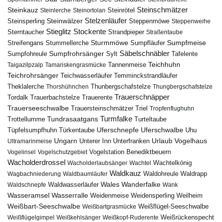
Steinschmätzer
Steinkauz
Steinrötel
Steinlerche
Steinortolan
Steinwälzer
Stelzenläufer
Steinsperling
Steppenmöwe
Steppenweihe
Stieglitz
Stockente
Sterntaucher
Strandpieper
Straßentaube
Sturmmöwe
Sumpfmeise
Streifengans
Sumpfläufer
Stummellerche
Sumpfrohrsänger
Säbelschnäbler
Sylt
Tafelente
Sumpfohreule
Teichhuhn
Tannenmeise
Taigazilpzalp
Tamariskengrasmücke
Teichrohrsänger
Teichwasserläufer
Temminckstrandläufer
Theklalerche
Thunbergschafstelze
Thorshühnchen
Thungbergschafstelze
Trauerschnäpper
Tordalk
Trauerbachstelze
Trauerente
Trauerseeschwalbe
Trauersteinschmätzer
Triel
Tropfenflughuhn
Turmfalke
Trottellumme
Tundrasaatgans
Turteltaube
Uferschnepfe
Tüpfelsumpfhuhn
Uferschwalbe
Türkentaube
Uhu
Urlaub
Ungarn
Unterer Inn
Vogelhaus
Ultramarinmeise
Unterfranken
Vogelstation Benediktbeuern
Vogelinsel
Vogelschutzgebiet
Wacholderdrossel
Wacholderlaubsänger
Wachtel
Wachtelkönig
Waldkauz
Waldohreule
Waldrapp
Wagbachniederung
Waldbaumläufer
Wales
Wanderfalke
Waldschnepfe
Waldwasserläufer
Wank
Wasseramsel
Wasserralle
Weidenmeise
Weidensperling
Weilheim
Weißbart-Seeschwalbe
Weißbartgrasmücke
Weißflügel-Seeschwalbe
Weißflügelgimpel
Weißkehlsänger
Weißkopf-Ruderente
Weißrückenspecht