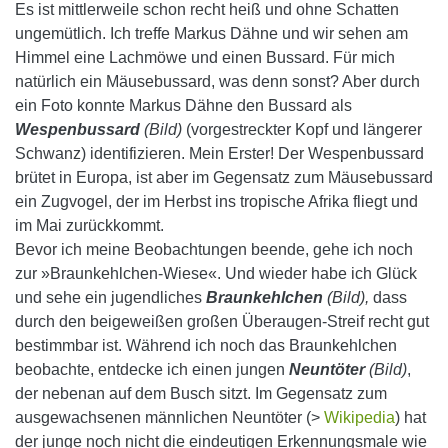
Es ist mittlerweile schon recht heiß und ohne Schatten
ungemütlich. Ich treffe Markus Dähne und wir sehen am
Himmel eine Lachmöwe und einen Bussard. Für mich
natürlich ein Mäusebussard, was denn sonst? Aber durch
ein Foto konnte Markus Dähne den Bussard als
Wespenbussard
(Bild)
(vorgestreckter Kopf und längerer
Schwanz) identifizieren. Mein Erster! Der Wespenbussard
brütet in Europa, ist aber im Gegensatz zum Mäusebussard
ein Zugvogel, der im Herbst ins tropische Afrika fliegt und
im Mai zurückkommt.
Bevor ich meine Beobachtungen beende, gehe ich noch
zur »Braunkehlchen-Wiese«. Und wieder habe ich Glück
und sehe ein jugendliches
Braunkehlchen
(Bild),
dass
durch den beigeweißen großen Überaugen-Streif recht gut
bestimmbar ist. Während ich noch das Braunkehlchen
beobachte, entdecke ich einen jungen
Neuntöter
(Bild)
,
der nebenan auf dem Busch sitzt. Im Gegensatz zum
ausgewachsenen männlichen Neuntöter (>
Wikipedia
) hat
der junge noch nicht die eindeutigen Erkennungsmale wie