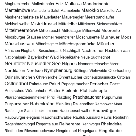
Mallorca
Mandarinente
Maghreblerche
Mallertshofer Holz
Marokko
Mantelmöwe
Maria de la Salut
Marmelente
Marzoller Au
Maskenschafstelze
Mauersegler
Mauerläufer
Meerstrandläufer
Misteldrossel
Mehlschwalbe
Mittelelbe
Mittelmeer-Steinschmätzer
Mittelmeermöwe
Mittelsäger
Moorente
Mittelspecht
Mittenwald
Murnauer Moos
Moosburger Stausee
Mornellregenpfeifer
Moschusente
Mäusebussard
München
Mönchsgeier
Mönchsgrasmücke
Nachtreiher
Nachtigall
München Flughafen Besucherpark
Nachtschiwan
Nebelkrähe
Nationalpark Bayerischer Wald
Neue Südfriedhof
Neuntöter
Neusiedler See
Nilgans
Nonnensteinschmätzer
Nymphenburg
Norditalien
Nordsee
Nöttinger Viehweide
Oberhaching
Odinshühnchen
Ohrentaucher
Ortolan
Ohrenlerche
Orpheusgrasmücke
Ostfriedhof
Palud
Palmtaube
Papageitaucher
Perlacher Forst
Pfuhlschnepfe
Pfeifente
Persisches Wüstenhuhn
Pfatter
Pirol
Prachttaucher
Plattling
Purpurhuhn
Pharaonenziegenmelker
Rabenkrähe
Purpurreiher
Raisting
Rallenreiher
Rambower Moor
Raubwürger
Raubseeschwalbe
Raublinger Stammbeckenmoore
Rauchschwalbe
Raubwürger elegans
Rebhuhn
Raufußbussard
Rauris
Reiherente
Rheindelta
Regenbrachvogel
Regentalaue
Rennvogel
Ringeltaube
Ringdrossel
Ringelgans
Riedboden
Riesenrotschwanz