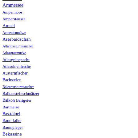
Ammersee
Ampermoos
Amperstausee
Amsel
Armenienmöwe
Aserbaidschan
Atlantiksturmtaucher
Atlasgrasmücke
Atlasgrünspecht
Atlasohrenlerche
Austernfischer
Bachstelze
Balearensturmtaucher
Balkansteinschmätzer
Balkon
Bartgeier
Bartmeise
Basstölpel
Baumfalke
Baumpieper
Bekassine