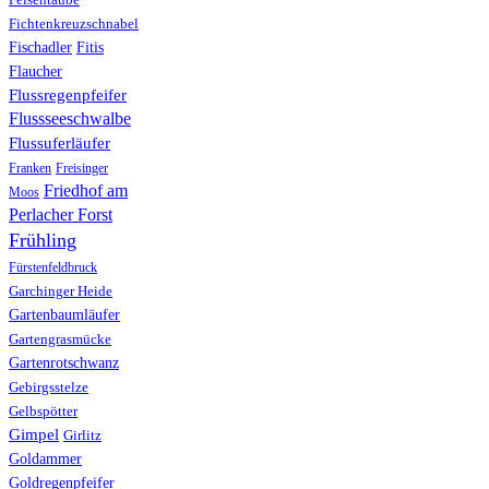
Fichtenkreuzschnabel
Fischadler
Fitis
Flaucher
Flussregenpfeifer
Flussseeschwalbe
Flussuferläufer
Franken
Freisinger
Friedhof am
Moos
Perlacher Forst
Frühling
Fürstenfeldbruck
Garchinger Heide
Gartenbaumläufer
Gartengrasmücke
Gartenrotschwanz
Gebirgsstelze
Gelbspötter
Gimpel
Girlitz
Goldammer
Goldregenpfeifer