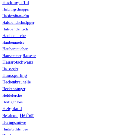
Hachinger Tal
Halbringschnäpper
Halsbandfrankolin
Halsbandschnäpper
Halsbandsittich
Haubenlerche
Haubenmeise
Haubentaucher
Hausammer
Hausente
Hausrotschwanz
Haussegler
Haussperling
Heckenbraunelle
Heckensänger
Heidelerche
Heiliger Ibis
Helgoland
Herbst
Hellabrunn
Heringsmöwe
Hinterbrühler See