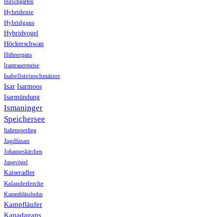
Hirschgarten
Hybridente
Hybridgans
Hybridvogel
Höckerschwan
Hühnergans
Irantrauermeise
Isabellsteinschmätzer
Isar
Isarmoos
Isarmündung
Ismaninger
Speichersee
Italiensperling
Jagdfasan
Johanneskirchen
Jungvögel
Kaiseradler
Kalanderlerche
Kammblässhuhn
Kampfläufer
Kanadagans