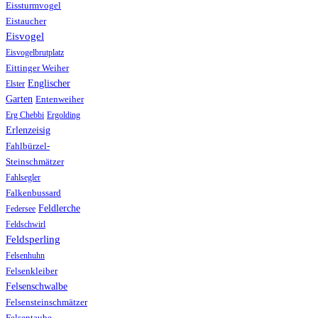
Eissturmvogel
Eistaucher
Eisvogel
Eisvogelbrutplatz
Eittinger Weiher
Englischer
Elster
Garten
Entenweiher
Erg Chebbi
Ergolding
Erlenzeisig
Fahlbürzel-
Steinschmätzer
Fahlsegler
Falkenbussard
Feldlerche
Federsee
Feldschwirl
Feldsperling
Felsenhuhn
Felsenkleiber
Felsenschwalbe
Felsensteinschmätzer
Felsentaube