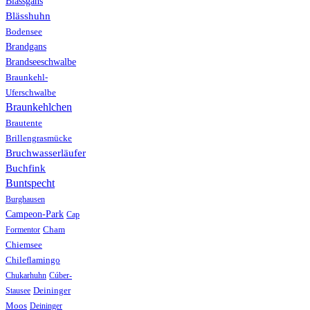
Blässgans
Blässhuhn
Bodensee
Brandgans
Brandseeschwalbe
Braunkehl-
Uferschwalbe
Braunkehlchen
Brautente
Brillengrasmücke
Bruchwasserläufer
Buchfink
Buntspecht
Burghausen
Campeon-Park
Cap
Formentor
Cham
Chiemsee
Chileflamingo
Chukarhuhn
Cúber-
Stausee
Deininger
Moos
Deininger