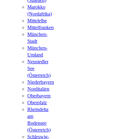
(Spanien)
Marokko
(Nordafrika)
Mittelelbe
Mittelfranken
München-
Stadt
München-
Umland
Neusiedler
See
(Österreich)
Niederbayern
Norditalien
Oberbayern
Oberpfalz
Rheindelta
am
Bodensee
(Österreich)
Schleswig-