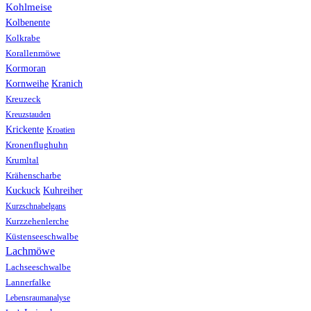
Kohlmeise
Kolbenente
Kolkrabe
Korallenmöwe
Kormoran
Kranich
Kornweihe
Kreuzeck
Kreuzstauden
Krickente
Kroatien
Kronenflughuhn
Krumltal
Krähenscharbe
Kuhreiher
Kuckuck
Kurzschnabelgans
Kurzzehenlerche
Küstenseeschwalbe
Lachmöwe
Lachseeschwalbe
Lannerfalke
Lebensraumanalyse