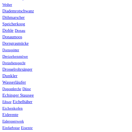
Weiher
Diademrotschwanz
Dithmarscher
Speicherkoog
Dohle
Donau
Donaumoos
Dorngrasmücke
Dornspötter
Dreizehenmöwe
Dreizehenspecht
Drosselrohrsänger
Dunkler
Wasserläufer
Düne
Dupontlerche
Echinger Stausee
Eichelhäher
Eibsee
Eichenkofen
Eiderente
Eidersperrwerk
Einfarbstar
Eisente