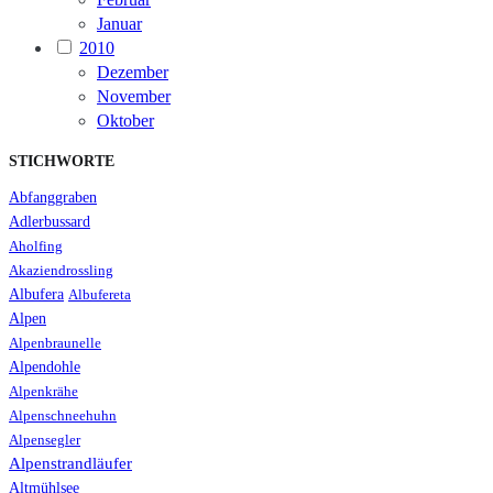
Januar
2010
Dezember
November
Oktober
STICHWORTE
Abfanggraben
Adlerbussard
Aholfing
Akaziendrossling
Albufera
Albufereta
Alpen
Alpenbraunelle
Alpendohle
Alpenkrähe
Alpenschneehuhn
Alpensegler
Alpenstrandläufer
Altmühlsee