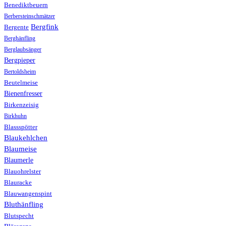
Benediktbeuern
Berbersteinschmätzer
Bergfink
Bergente
Berghänfling
Berglaubsänger
Bergpieper
Bertoldsheim
Beutelmeise
Bienenfresser
Birkenzeisig
Birkhuhn
Blassspötter
Blaukehlchen
Blaumeise
Blaumerle
Blauohrelster
Blauracke
Blauwangenspint
Bluthänfling
Blutspecht