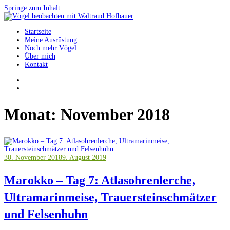
Springe zum Inhalt
Startseite
Vögel beobachten mit Waltraud Hofbauer
Meine Ausrüstung
Noch mehr Vögel
Über mich
Kontakt
Monat:
November 2018
30. November 2018
9. August 2019
Marokko – Tag 7: Atlasohrenlerche,
Ultramarinmeise, Trauersteinschmätzer
und Felsenhuhn