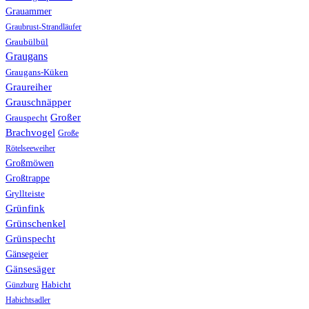
Grauammer
Graubrust-Strandläufer
Graubülbül
Graugans
Graugans-Küken
Graureiher
Grauschnäpper
Großer
Grauspecht
Brachvogel
Große
Rötelseeweiher
Großmöwen
Großtrappe
Gryllteiste
Grünfink
Grünschenkel
Grünspecht
Gänsegeier
Gänsesäger
Günzburg
Habicht
Habichtsadler