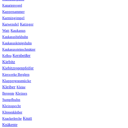
Kanarienvogel
Kappenammer
Karmingimpel
Karwendel
Katinger
Watt
Kaukasus
Kaukasusbirkhuhn
Kaukasuskönigshuhn
Kaukasussteinschmätzer
Kernbeißer
Kelbra
Kiebitz
Kiebitzregenpfeifer
Kieswerke Berglern
Klappergrasmücke
Kleiber
Kleine
Bergente
Kleines
Sumpfhuhn
Kleinspecht
Klippenkleiber
Knutt
Knackerlerche
Knäkente