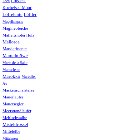
Loisach-
Lech
Kochelsee-Moor
Löffelente
Löffler
Magellangans
Maghreblerche
Mallertshofer Holz
Mallorca
Mandarinente
Mantelmöwe
Maria de la Salut
Marmelente
Marokko
Marzoller
Au
Maskenschafstelze
Mauerläufer
Mauersegler
Meerstrandläufer
Mehlschwalbe
Misteldrossel
Mittelelbe
Mittelmeer-