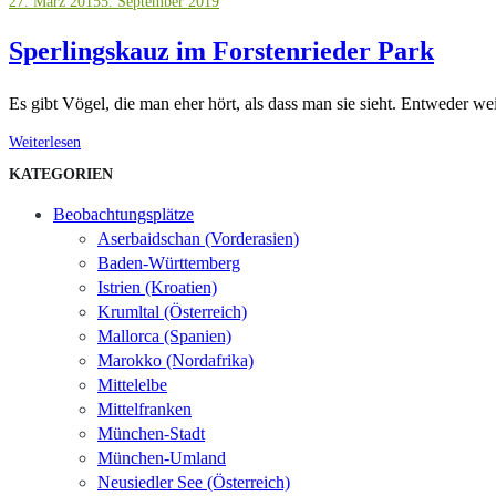
27. März 2015
5. September 2019
Sperlingskauz im Forstenrieder Park
Es gibt Vögel, die man eher hört, als dass man sie sieht. Entweder wei
Weiterlesen
KATEGORIEN
Beobachtungsplätze
Aserbaidschan (Vorderasien)
Baden-Württemberg
Istrien (Kroatien)
Krumltal (Österreich)
Mallorca (Spanien)
Marokko (Nordafrika)
Mittelelbe
Mittelfranken
München-Stadt
München-Umland
Neusiedler See (Österreich)