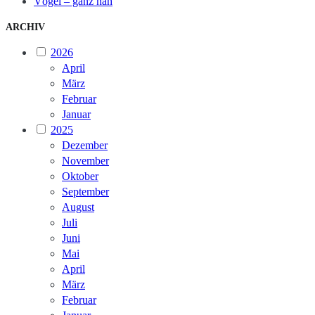
Vögel – ganz nah
ARCHIV
2026
April
März
Februar
Januar
2025
Dezember
November
Oktober
September
August
Juli
Juni
Mai
April
März
Februar