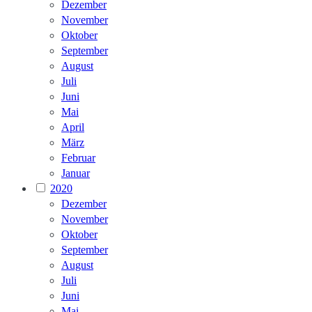
Dezember
November
Oktober
September
August
Juli
Juni
Mai
April
März
Februar
Januar
2020
Dezember
November
Oktober
September
August
Juli
Juni
Mai