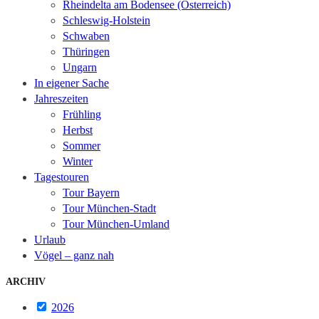
Rheindelta am Bodensee (Österreich)
Schleswig-Holstein
Schwaben
Thüringen
Ungarn
In eigener Sache
Jahreszeiten
Frühling
Herbst
Sommer
Winter
Tagestouren
Tour Bayern
Tour München-Stadt
Tour München-Umland
Urlaub
Vögel – ganz nah
ARCHIV
2026