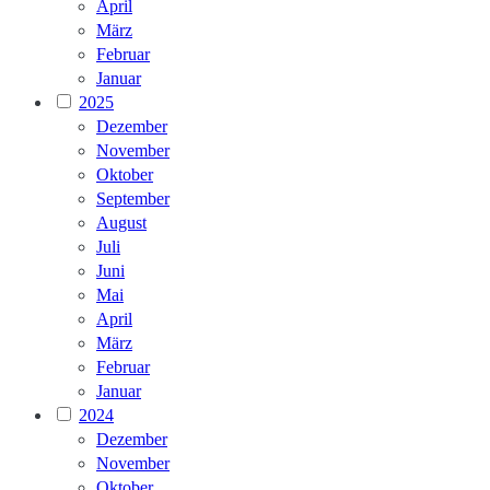
April
März
Februar
Januar
2025
Dezember
November
Oktober
September
August
Juli
Juni
Mai
April
März
Februar
Januar
2024
Dezember
November
Oktober