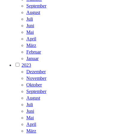
September
August
Juli
Juni
Mai
April
März
Februar
Januar
2023
Dezember
November
Oktober
September
August
Juli
Juni
Mai
April
März