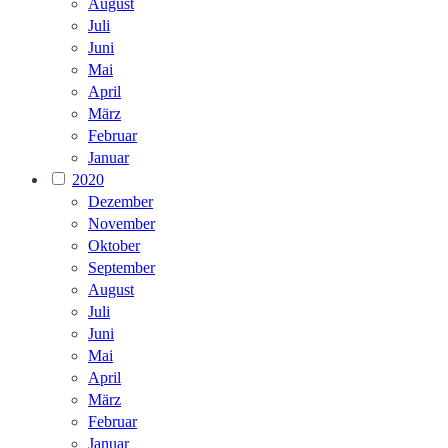
August
Juli
Juni
Mai
April
März
Februar
Januar
2020
Dezember
November
Oktober
September
August
Juli
Juni
Mai
April
März
Februar
Januar