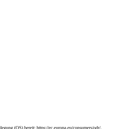
legung (OS) bereit: https://ec.europa.eu/consumers/odr/.