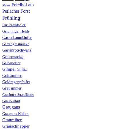
Friedhof am
Moos
Perlacher Forst
Frühling
Fürstenfeldbruck
Garchinger Heide
Gartenbaumläufer
Gartengrasmücke
Gartenrotschwanz
Gebirgsstelze
Gelbspötter
Gimpel
Girlitz
Goldammer
Goldregenpfeifer
Grauammer
Graubrust-Strandläufer
Graubülbül
Graugans
Graugans-Küken
Graureiher
Grauschnäpper