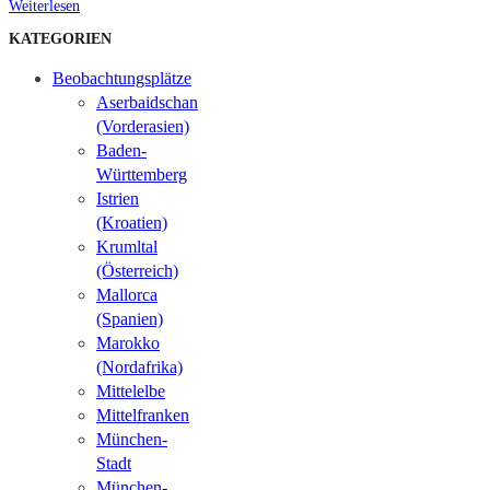
Weiterlesen
KATEGORIEN
Beobachtungsplätze
Aserbaidschan
(Vorderasien)
Baden-
Württemberg
Istrien
(Kroatien)
Krumltal
(Österreich)
Mallorca
(Spanien)
Marokko
(Nordafrika)
Mittelelbe
Mittelfranken
München-
Stadt
München-