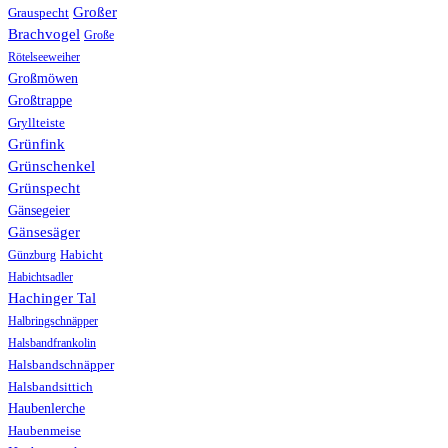
Großer
Grauspecht
Brachvogel
Große
Rötelseeweiher
Großmöwen
Großtrappe
Gryllteiste
Grünfink
Grünschenkel
Grünspecht
Gänsegeier
Gänsesäger
Günzburg
Habicht
Habichtsadler
Hachinger Tal
Halbringschnäpper
Halsbandfrankolin
Halsbandschnäpper
Halsbandsittich
Haubenlerche
Haubenmeise