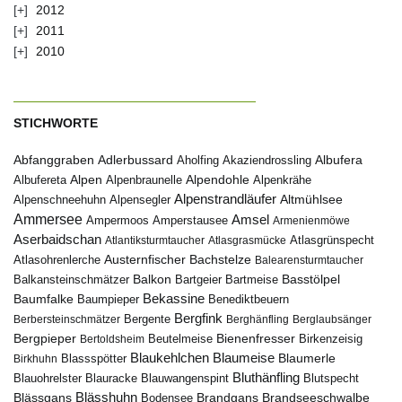
2012
2011
2010
STICHWORTE
Abfanggraben
Albufera
Adlerbussard
Aholfing
Akaziendrossling
Alpen
Albufereta
Alpenbraunelle
Alpendohle
Alpenkrähe
Alpenstrandläufer
Alpenschneehuhn
Alpensegler
Altmühlsee
Ammersee
Amsel
Ampermoos
Amperstausee
Armenienmöwe
Aserbaidschan
Atlantiksturmtaucher
Atlasgrasmücke
Atlasgrünspecht
Austernfischer
Bachstelze
Atlasohrenlerche
Balearensturmtaucher
Balkon
Basstölpel
Balkansteinschmätzer
Bartgeier
Bartmeise
Bekassine
Baumfalke
Baumpieper
Benediktbeuern
Bergfink
Berbersteinschmätzer
Bergente
Berghänfling
Berglaubsänger
Bergpieper
Bienenfresser
Beutelmeise
Bertoldsheim
Birkenzeisig
Blaumeise
Blaukehlchen
Blaumerle
Birkhuhn
Blassspötter
Bluthänfling
Blauohrelster
Blauracke
Blutspecht
Blauwangenspint
Blässhuhn
Brandseeschwalbe
Blässgans
Brandgans
Bodensee