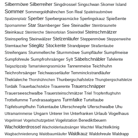
Silbermöwe
Silberreiher
Singdrossel
Singschwan
Skomer Island
Sommer
Sommergoldhähnchen
Son Real
Spatelraubmöwe
Sperber
Sperbergrasmücke
Spießente
Spatzenplatz
Sperlingskauz
Star
Starnberger See
Steinadler
Spornammer
Steinbraunelle
Steinschmätzer
Steinkauz
Steinrötel
Steinlerche
Steinortolan
Steinwälzer
Stelzenläufer
Steinsperling
Steppenmöwe
Steppenweihe
Stieglitz
Stockente
Sterntaucher
Strandpieper
Straßentaube
Sturmmöwe
Sumpfmeise
Streifengans
Sumpfläufer
Stummellerche
Sumpfrohrsänger
Säbelschnäbler
Sylt
Tafelente
Sumpfohreule
Teichhuhn
Tannenmeise
Taigazilpzalp
Tamariskengrasmücke
Teichrohrsänger
Teichwasserläufer
Temminckstrandläufer
Theklalerche
Thunbergschafstelze
Thorshühnchen
Thungbergschafstelze
Trauerschnäpper
Tordalk
Trauerbachstelze
Trauerente
Trauerseeschwalbe
Trauersteinschmätzer
Triel
Tropfenflughuhn
Turmfalke
Trottellumme
Tundrasaatgans
Turteltaube
Uferschnepfe
Tüpfelsumpfhuhn
Uferschwalbe
Türkentaube
Uhu
Urlaub
Ungarn
Unterer Inn
Vogelhaus
Ultramarinmeise
Unterfranken
Vogelstation Benediktbeuern
Vogelinsel
Vogelschutzgebiet
Wacholderdrossel
Wacholderlaubsänger
Wachtel
Wachtelkönig
Waldkauz
Waldohreule
Waldrapp
Wagbachniederung
Waldbaumläufer