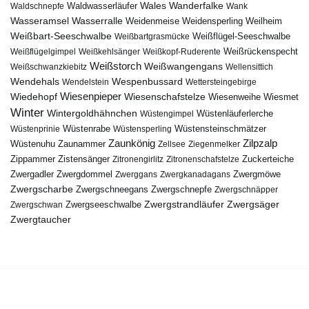
Wales
Wanderfalke
Waldschnepfe
Waldwasserläufer
Wank
Wasseramsel
Wasserralle
Weidenmeise
Weidensperling
Weilheim
Weißbart-Seeschwalbe
Weißbartgrasmücke
Weißflügel-Seeschwalbe
Weißflügelgimpel
Weißkehlsänger
Weißkopf-Ruderente
Weißrückenspecht
Weißstorch
Weißwangengans
Weißschwanzkiebitz
Wellensittich
Wendehals
Wespenbussard
Wendelstein
Wettersteingebirge
Wiedehopf
Wiesenpieper
Wiesenschafstelze
Wiesmet
Wiesenweihe
Winter
Wintergoldhähnchen
Wüstenläuferlerche
Wüstengimpel
Wüstenprinie
Wüstenrabe
Wüstensperling
Wüstensteinschmätzer
Zaunkönig
Zilpzalp
Zaunammer
Wüstenuhu
Zellsee
Ziegenmelker
Zippammer
Zistensänger
Zuckerteiche
Zitronengirlitz
Zitronenschafstelze
Zwergdommel
Zwergmöwe
Zwergadler
Zwerggans
Zwergkanadagans
Zwergscharbe
Zwergschneegans
Zwergschnepfe
Zwergschnäpper
Zwergstrandläufer
Zwergseeschwalbe
Zwergsäger
Zwergschwan
Zwergtaucher