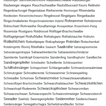
Raubwürger
Raubseeschwalbe
Raublinger Stammbeckenmoore
Rauchschwalbe
Raubwürger elegans
Rebhuhn
Raufußbussard
Rauris
Reiherente
Rheindelta
Regenbrachvogel
Regentalaue
Rennvogel
Ringeltaube
Ringdrossel
Ringelgans
Riedboden
Riesenrotschwanz
Rohrammer
Ringschnabelente
Ringschnabelenten-Hybrid
Rohrdommel
Rohrweihe
Rohrschwirl
Rosaflamingo
Rosapelikan
Rosenheim-Pang
Rostgans
Rotdrossel
Rosenstar
Rotflügel-Brachschwalbe
Rotfußfalke
Rothalsgans
Rothalstaucher
Rotflügelgimpel
Rothuhn
Rotkehlchen
Rotmilan
Rotschenkel
Rotkopfwürger
Rotkehlpieper
Saatkrähe
Rovinj
Rotstirngirlitz
Rötelfalke
Saalach
Saharagrasmücke
Saharasteinschmätzer
Saharakragentrappe
Saharaohrenlerche
Samtente
Sanderling
Samtkopf-Grasmücke
Sandflughuhn
Sandlerche
Sandregenpfeifer
Schellente
Schelladler
Schikrasperber
Schilfrohrsänger
Schlangenadler
Schlagschwirl
Schmarotzerraubmöwe
Schnatterente
Schmutzgeier
Schneeammer
Schneesperling
Schwanzmeise
Schwarzbrauenalbatros
Schreiadler
Schurrsee
Schwarzkehlchen
Schwarzhalstaucher
Schwarzflügel-Brachschwalbe
Schwarzkopfmöwe
Schwarzmilan
Schwarzkopf-Ruderente
Schwarzschwan
Schwarzspecht
Schwarzstirnwürger
Schwarzstorch
Seeadler
Seidenreiher
Seeregenpfeifer
Seeholz
Seidenschwanz
Seidensänger
Sichelstrandläufer
Senegaltschagra
Sichler