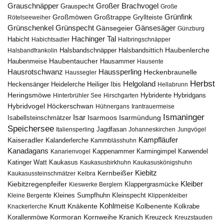
Grauschnäpper
Großer Brachvogel
Grauspecht
Große
Grünfink
Großmöwen
Großtrappe
Rötelseeweiher
Gryllteiste
Gänsesäger
Grünschenkel
Grünspecht
Gänsegeier
Günzburg
Hachinger Tal
Habicht
Habichtsadler
Halbringschnäpper
Haubenlerche
Halsbandfrankolin
Halsbandschnäpper
Halsbandsittich
Haubentaucher
Haubenmeise
Hausammer
Hausente
Hausrotschwanz
Haussperling
Heckenbraunelle
Haussegler
Herbst
Helgoland
Heidelerche
Heiliger Ibis
Heckensänger
Hellabrunn
Heringsmöwe
Hybridgans
Hinterbrühler See
Hirschgarten
Hybridente
Höckerschwan
Hybridvogel
Hühnergans
Irantrauermeise
Ismaninger
Isar
Isarmündung
Isabellsteinschmätzer
Isarmoos
Speichersee
Italiensperling
Jagdfasan
Johanneskirchen
Jungvögel
Kampfläufer
Kaiseradler
Kalanderlerche
Kammblässhuhn
Kanadagans
Karmingimpel
Karwendel
Kanarienvogel
Kappenammer
Katinger Watt
Kaukasus
Kaukasusbirkhuhn
Kaukasuskönigshuhn
Kiebitz
Kernbeißer
Kaukasussteinschmätzer
Kelbra
Kiebitzregenpfeifer
Kleiber
Klappergrasmücke
Kieswerke Berglern
Kleines Sumpfhuhn
Kleinspecht
Kleine Bergente
Klippenkleiber
Kohlmeise
Knutt
Knäkente
Kolbenente
Knackerlerche
Kolkrabe
Kormoran
Kornweihe
Kranich
Kreuzeck
Korallenmöwe
Kreuzstauden