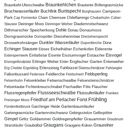
Braunkehlchen
Brillengrasmücke
Braunkehl-Uferschwalbe
Brautente
Bruchwasserläufer
Buchfink
Buntspecht
Campeon-
Burghausen
Park
Chiemsee
Chileflamingo
Cap Formentor
Cham
Chukarhuhn
Cúber-
Diademrotschwanz
Stausee
Deininger Moos
Deininger Weiher
Dohle
Dithmarscher Speicherkoog
Donau
Donaumoos
Dorngrasmücke
Dornspötter
Dreizehenmöwe
Dreizehenspecht
Drosselrohrsänger
Dunkler Wasserläufer
Düne
Dupontlerche
Echinger Stausee
Eichelhäher
Eiderente
Eichenkofen
Eibsee
Eisvogel
Eistaucher
Eidersperrwerk
Einfarbstar
Eisente
Eissturmvogel
Englischer Garten
Entenweiher
Eisvogelbrutplatz
Eittinger Weiher
Elster
Erlenzeisig
Fahlbürzel-Steinschmätzer
Erg Chebbi
Ergolding
Fahlsegler
Feldsperling
Feldlerche
Falkenbussard
Federsee
Feldschwirl
Felsenschwalbe
Felsensteinschmätzer
Felsenhuhn
Felsenkleiber
Fischadler
Fitis
Flaucher
Fichtenkreuzschnabel
Felsentaube
Flussregenpfeifer
Flussseeschwalbe
Flussuferläufer
Franken
Frühling
Friedhof am Perlacher Forst
Freisinger Moos
Gartenbaumläufer
Garchinger Heide
Fürstenfeldbruck
Gartenrotschwanz
Gartengrasmücke
Gebirgsstelze
Gelbspötter
Gimpel
Goldammer
Goldregenpfeifer
Girlitz
Grauammer
Graubrust-
Graugans
Graureiher
Graubülbül
Graugans-Küken
Strandläufer