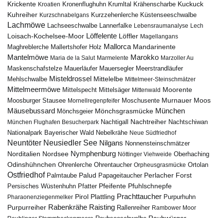
Krickente
Kuckuck
Kroatien
Kronenflughuhn
Krumltal
Krähenscharbe
Kuhreiher
Küstenseeschwalbe
Kurzschnabelgans
Kurzzehenlerche
Lachmöwe
Lannerfalke
Lachseeschwalbe
Lebensraumanalyse
Lech
Löffelente
Löffler
Loisach-Kochelsee-Moor
Magellangans
Mallorca
Mandarinente
Maghreblerche
Mallertshofer Holz
Marokko
Mantelmöwe
Maria de la Salut
Marmelente
Marzoller Au
Maskenschafstelze
Mauersegler
Mauerläufer
Meerstrandläufer
Misteldrossel
Mehlschwalbe
Mittelelbe
Mittelmeer-Steinschmätzer
Mittelmeermöwe
Mittelsäger
Moorente
Mittelspecht
Mittenwald
Murnauer Moos
Moosburger Stausee
Mornellregenpfeifer
Moschusente
Mäusebussard
München
Mönchsgeier
Mönchsgrasmücke
Nachtreiher
Nachtigall
München Flughafen Besucherpark
Nachtschiwan
Nebelkrähe
Nationalpark Bayerischer Wald
Neue Südfriedhof
Neuntöter
Neusiedler See
Nilgans
Nonnensteinschmätzer
Nymphenburg
Norditalien
Nordsee
Nöttinger Viehweide
Oberhaching
Odinshühnchen
Ohrentaucher
Ortolan
Ohrenlerche
Orpheusgrasmücke
Ostfriedhof
Palud
Palmtaube
Papageitaucher
Perlacher Forst
Pfuhlschnepfe
Pfeifente
Persisches Wüstenhuhn
Pfatter
Pirol
Prachttaucher
Plattling
Purpurhuhn
Pharaonenziegenmelker
Rabenkrähe
Purpurreiher
Raisting
Rallenreiher
Rambower Moor