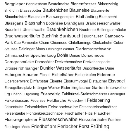
Bergpieper
Bienenfresser
Beutelmeise
Bertoldsheim
Birkenzeisig
Blaumeise
Blaukehlchen
Blaumerle
Birkhuhn
Blassspötter
Bluthänfling
Blauohrelster
Blauracke
Blutspecht
Blauwangenspint
Blässhuhn
Brandseeschwalbe
Blässgans
Brandgans
Bodensee
Braunkehlchen
Brillengrasmücke
Braunkehl-Uferschwalbe
Brautente
Bruchwasserläufer
Buchfink
Buntspecht
Campeon-
Burghausen
Park
Chiemsee
Chileflamingo
Cap Formentor
Cham
Chukarhuhn
Cúber-
Diademrotschwanz
Stausee
Deininger Moos
Deininger Weiher
Dohle
Dithmarscher Speicherkoog
Donau
Donaumoos
Dorngrasmücke
Dornspötter
Dreizehenmöwe
Dreizehenspecht
Drosselrohrsänger
Dunkler Wasserläufer
Düne
Dupontlerche
Echinger Stausee
Eichelhäher
Eiderente
Eichenkofen
Eibsee
Eisvogel
Eistaucher
Eidersperrwerk
Einfarbstar
Eisente
Eissturmvogel
Englischer Garten
Entenweiher
Eisvogelbrutplatz
Eittinger Weiher
Elster
Erlenzeisig
Fahlbürzel-Steinschmätzer
Erg Chebbi
Ergolding
Fahlsegler
Feldsperling
Feldlerche
Falkenbussard
Federsee
Feldschwirl
Felsenschwalbe
Felsensteinschmätzer
Felsenhuhn
Felsenkleiber
Fischadler
Fitis
Flaucher
Fichtenkreuzschnabel
Felsentaube
Flussregenpfeifer
Flussseeschwalbe
Flussuferläufer
Franken
Frühling
Friedhof am Perlacher Forst
Freisinger Moos