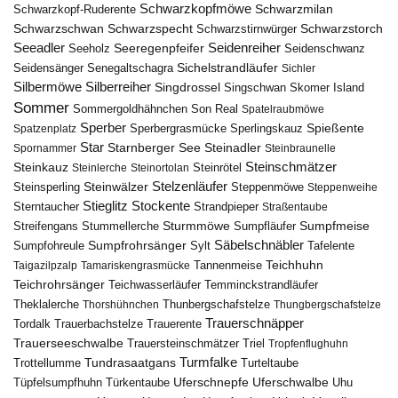
Schwarzkopfmöwe
Schwarzmilan
Schwarzkopf-Ruderente
Schwarzschwan
Schwarzspecht
Schwarzstirnwürger
Schwarzstorch
Seeadler
Seidenreiher
Seeregenpfeifer
Seeholz
Seidenschwanz
Seidensänger
Sichelstrandläufer
Senegaltschagra
Sichler
Silbermöwe
Silberreiher
Singdrossel
Singschwan
Skomer Island
Sommer
Sommergoldhähnchen
Son Real
Spatelraubmöwe
Sperber
Sperbergrasmücke
Spießente
Spatzenplatz
Sperlingskauz
Star
Starnberger See
Steinadler
Spornammer
Steinbraunelle
Steinschmätzer
Steinkauz
Steinrötel
Steinlerche
Steinortolan
Steinwälzer
Stelzenläufer
Steinsperling
Steppenmöwe
Steppenweihe
Stieglitz
Stockente
Sterntaucher
Strandpieper
Straßentaube
Sturmmöwe
Sumpfmeise
Streifengans
Sumpfläufer
Stummellerche
Sumpfrohrsänger
Säbelschnäbler
Sylt
Tafelente
Sumpfohreule
Teichhuhn
Tannenmeise
Taigazilpzalp
Tamariskengrasmücke
Teichrohrsänger
Teichwasserläufer
Temminckstrandläufer
Theklalerche
Thunbergschafstelze
Thorshühnchen
Thungbergschafstelze
Trauerschnäpper
Tordalk
Trauerbachstelze
Trauerente
Trauerseeschwalbe
Trauersteinschmätzer
Triel
Tropfenflughuhn
Turmfalke
Trottellumme
Tundrasaatgans
Turteltaube
Uferschnepfe
Tüpfelsumpfhuhn
Uferschwalbe
Türkentaube
Uhu