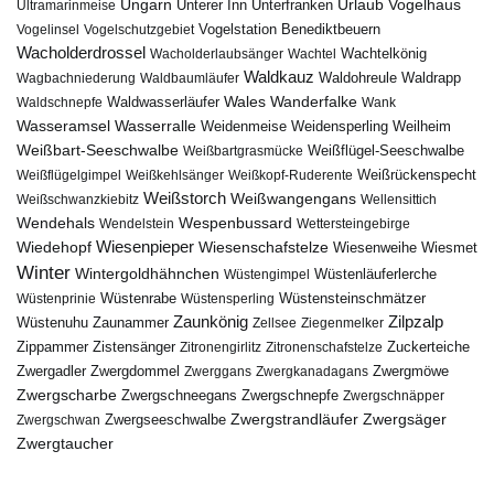
Urlaub
Ungarn
Unterer Inn
Vogelhaus
Ultramarinmeise
Unterfranken
Vogelstation Benediktbeuern
Vogelinsel
Vogelschutzgebiet
Wacholderdrossel
Wacholderlaubsänger
Wachtel
Wachtelkönig
Waldkauz
Waldohreule
Waldrapp
Wagbachniederung
Waldbaumläufer
Wales
Wanderfalke
Waldschnepfe
Waldwasserläufer
Wank
Wasseramsel
Wasserralle
Weidenmeise
Weidensperling
Weilheim
Weißbart-Seeschwalbe
Weißbartgrasmücke
Weißflügel-Seeschwalbe
Weißflügelgimpel
Weißkehlsänger
Weißkopf-Ruderente
Weißrückenspecht
Weißstorch
Weißwangengans
Weißschwanzkiebitz
Wellensittich
Wendehals
Wespenbussard
Wendelstein
Wettersteingebirge
Wiedehopf
Wiesenpieper
Wiesenschafstelze
Wiesmet
Wiesenweihe
Winter
Wintergoldhähnchen
Wüstenläuferlerche
Wüstengimpel
Wüstenprinie
Wüstenrabe
Wüstensperling
Wüstensteinschmätzer
Zaunkönig
Zilpzalp
Zaunammer
Wüstenuhu
Zellsee
Ziegenmelker
Zippammer
Zistensänger
Zuckerteiche
Zitronengirlitz
Zitronenschafstelze
Zwergdommel
Zwergmöwe
Zwergadler
Zwerggans
Zwergkanadagans
Zwergscharbe
Zwergschneegans
Zwergschnepfe
Zwergschnäpper
Zwergstrandläufer
Zwergseeschwalbe
Zwergsäger
Zwergschwan
Zwergtaucher