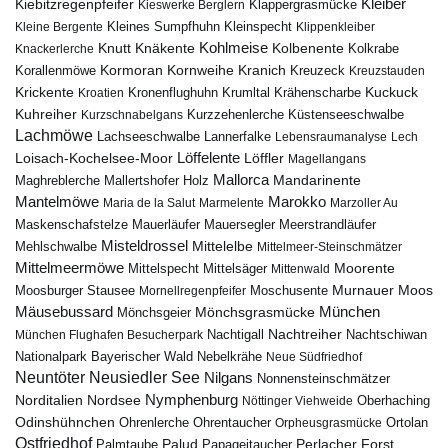
Kiebitzregenpfeifer
Kleiber
Klappergrasmücke
Kieswerke Berglern
Kleines Sumpfhuhn
Kleinspecht
Kleine Bergente
Klippenkleiber
Kohlmeise
Knutt
Knäkente
Kolbenente
Knackerlerche
Kolkrabe
Kormoran
Kornweihe
Kranich
Kreuzeck
Korallenmöwe
Kreuzstauden
Krickente
Kuckuck
Kroatien
Kronenflughuhn
Krumltal
Krähenscharbe
Kuhreiher
Küstenseeschwalbe
Kurzschnabelgans
Kurzzehenlerche
Lachmöwe
Lannerfalke
Lachseeschwalbe
Lebensraumanalyse
Lech
Löffelente
Löffler
Loisach-Kochelsee-Moor
Magellangans
Mallorca
Mandarinente
Maghreblerche
Mallertshofer Holz
Marokko
Mantelmöwe
Maria de la Salut
Marmelente
Marzoller Au
Maskenschafstelze
Mauersegler
Mauerläufer
Meerstrandläufer
Misteldrossel
Mehlschwalbe
Mittelelbe
Mittelmeer-Steinschmätzer
Mittelmeermöwe
Mittelsäger
Moorente
Mittelspecht
Mittenwald
Murnauer Moos
Moosburger Stausee
Mornellregenpfeifer
Moschusente
Mäusebussard
München
Mönchsgeier
Mönchsgrasmücke
Nachtreiher
Nachtigall
München Flughafen Besucherpark
Nachtschiwan
Nebelkrähe
Nationalpark Bayerischer Wald
Neue Südfriedhof
Neuntöter
Neusiedler See
Nilgans
Nonnensteinschmätzer
Nymphenburg
Norditalien
Nordsee
Nöttinger Viehweide
Oberhaching
Odinshühnchen
Ohrentaucher
Ortolan
Ohrenlerche
Orpheusgrasmücke
Ostfriedhof
Palud
Palmtaube
Papageitaucher
Perlacher Forst