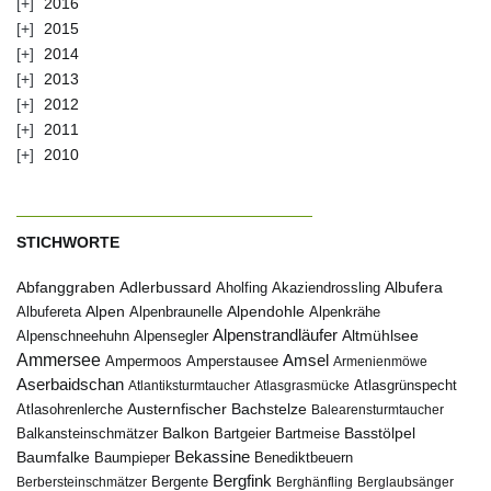
2016
2015
2014
2013
2012
2011
2010
STICHWORTE
Abfanggraben
Albufera
Adlerbussard
Aholfing
Akaziendrossling
Alpen
Albufereta
Alpenbraunelle
Alpendohle
Alpenkrähe
Alpenstrandläufer
Alpenschneehuhn
Alpensegler
Altmühlsee
Ammersee
Amsel
Ampermoos
Amperstausee
Armenienmöwe
Aserbaidschan
Atlantiksturmtaucher
Atlasgrasmücke
Atlasgrünspecht
Austernfischer
Bachstelze
Atlasohrenlerche
Balearensturmtaucher
Balkon
Basstölpel
Balkansteinschmätzer
Bartgeier
Bartmeise
Bekassine
Baumfalke
Baumpieper
Benediktbeuern
Bergfink
Berbersteinschmätzer
Bergente
Berghänfling
Berglaubsänger