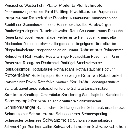
Pfuhlschnepfe
Pfeifente
Persisches Wüstenhuhn
Pfatter
Pirol
Prachttaucher
Plattling
Purpurhuhn
Pharaonenziegenmelker
Rabenkrähe
Purpurreiher
Raisting
Rallenreiher
Rambower Moor
Raubwürger
Raubseeschwalbe
Raublinger Stammbeckenmoore
Rauchschwalbe
Raubwürger elegans
Rebhuhn
Raufußbussard
Rauris
Reiherente
Rheindelta
Regenbrachvogel
Regentalaue
Rennvogel
Ringeltaube
Ringdrossel
Ringelgans
Riedboden
Riesenrotschwanz
Rohrammer
Ringschnabelente
Ringschnabelenten-Hybrid
Rohrdommel
Rohrweihe
Rohrschwirl
Rosaflamingo
Rosapelikan
Rosenheim-Pang
Rostgans
Rotdrossel
Rosenstar
Rotflügel-Brachschwalbe
Rotfußfalke
Rothalsgans
Rothalstaucher
Rotflügelgimpel
Rothuhn
Rotkehlchen
Rotmilan
Rotschenkel
Rotkopfwürger
Rotkehlpieper
Saatkrähe
Rovinj
Rotstirngirlitz
Rötelfalke
Saalach
Saharagrasmücke
Saharasteinschmätzer
Saharakragentrappe
Saharaohrenlerche
Samtente
Sanderling
Samtkopf-Grasmücke
Sandflughuhn
Sandlerche
Sandregenpfeifer
Schellente
Schelladler
Schikrasperber
Schilfrohrsänger
Schlangenadler
Schlagschwirl
Schmarotzerraubmöwe
Schnatterente
Schmutzgeier
Schneeammer
Schneesperling
Schwanzmeise
Schwarzbrauenalbatros
Schreiadler
Schurrsee
Schwarzkehlchen
Schwarzhalstaucher
Schwarzflügel-Brachschwalbe