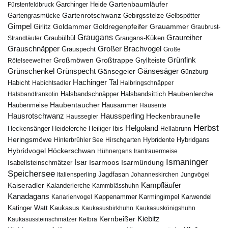
Gartenbaumläufer
Garchinger Heide
Fürstenfeldbruck
Gartenrotschwanz
Gartengrasmücke
Gebirgsstelze
Gelbspötter
Gimpel
Goldammer
Goldregenpfeifer
Girlitz
Grauammer
Graubrust-
Graugans
Graureiher
Graubülbül
Graugans-Küken
Strandläufer
Grauschnäpper
Großer Brachvogel
Grauspecht
Große
Grünfink
Großmöwen
Großtrappe
Rötelseeweiher
Gryllteiste
Gänsesäger
Grünschenkel
Grünspecht
Gänsegeier
Günzburg
Hachinger Tal
Habicht
Habichtsadler
Halbringschnäpper
Haubenlerche
Halsbandfrankolin
Halsbandschnäpper
Halsbandsittich
Haubentaucher
Haubenmeise
Hausammer
Hausente
Hausrotschwanz
Haussperling
Heckenbraunelle
Haussegler
Herbst
Helgoland
Heidelerche
Heiliger Ibis
Heckensänger
Hellabrunn
Heringsmöwe
Hybridgans
Hinterbrühler See
Hirschgarten
Hybridente
Höckerschwan
Hybridvogel
Hühnergans
Irantrauermeise
Ismaninger
Isar
Isarmündung
Isabellsteinschmätzer
Isarmoos
Speichersee
Italiensperling
Jagdfasan
Johanneskirchen
Jungvögel
Kampfläufer
Kaiseradler
Kalanderlerche
Kammblässhuhn
Kanadagans
Karmingimpel
Karwendel
Kanarienvogel
Kappenammer
Katinger Watt
Kaukasus
Kaukasusbirkhuhn
Kaukasuskönigshuhn
Kiebitz
Kernbeißer
Kaukasussteinschmätzer
Kelbra